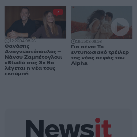
7
12:26
04.08.26
19:25
03.08.26
Θανάσης
Για σένα: Το
Αναγνωστόπουλος –
εντυπωσιακό τρέιλερ
Νάνσυ Ζαμπέτογλου:
της νέας σειράς του
«Studio στις 3» θα
Alpha
λέγεται η νέα τους
εκπομπή