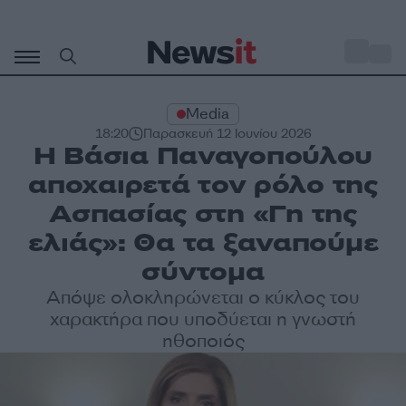
Μετάβαση
σε
o
28
περιεχόμενο
Media
18:20
Παρασκευή 12 Ιουνίου 2026
Η Βάσια Παναγοπούλου
αποχαιρετά τον ρόλο της
Ασπασίας στη «Γη της
ελιάς»: Θα τα ξαναπούμε
σύντομα
Απόψε ολοκληρώνεται ο κύκλος του
χαρακτήρα που υποδύεται η γνωστή
ηθοποιός