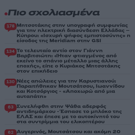
Πιο σχολιασμένα
Μητσοτάκης στην υπογραφή συμφωνίας
178
για την ηλεκτρική διασύνδεση Ελλάδας –
Κύπρου: «Ισχυρή ψήφος εμπιστοσύνης» η
είσοδος της Meridiam στην GSI
Το τελευταίο αντίο στον Γιάννη
134
Βαρβιτσιώτη: «Ήταν φτιαγμένος από
εκείνο το σπάνιο μέταλλο μιας άλλης
εποχής», είπε ο Κυριάκος Μητσοτάκης
στον επικήδειο
Νέες απώλειες για την Καρυστιανού:
130
Παραιτήθηκαν Μουτσάτσου, Ιωαννίδου
και Κοτσόργιος - «Αποχωρώ από μια
αυταπάτη»
Συνελήφθη στην Ψάθα αδερφός
63
αντιδημάρχου - Έσπασε το μπλόκο της
ΕΛΑΣ και έπεσε με το αυτοκίνητό του
στα συντρίμμια του ελικοπτέρου
Αυγερινός, Μουτσάτσου και ακόμη 20
62