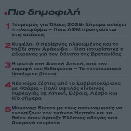
Πιο δημοφιλή
1
Τουρισμός για Όλους 2026: Σήμερα ανοίγει
η πλατφόρμα – Ποια ΑΦΜ προηγούνται
στις αιτήσεις
2
Κυψέλη: Ο περίεργος ηλικιωμένος και το
ταξίδι στην Αράχωβα – Όσα ισχυρίστηκε ο
26χρονος για τον θάνατο της Βρετανίδας
3
Η φωτιά στη Δυτική Αττική, από την
κορυφή του Κιθαιρώνα – Το εντυπωσιακό
timelapse βίντεο
4
Νέο κύμα ζέστης από το Σαββατοκύριακο
με 40άρια - Πολύ υψηλός κίνδυνος
πυρκαγιάς σε Αττική, Εύβοια, Λέσβο και
Χίο σήμερα
5
Μύκονος: Βίντεο με τους αστυνομικούς να
εντοπίζουν την τσάντα Hermès και το
Rolex όπου άρπαξε Έλληνας οδηγός από
Ουκρανό τουρίστα