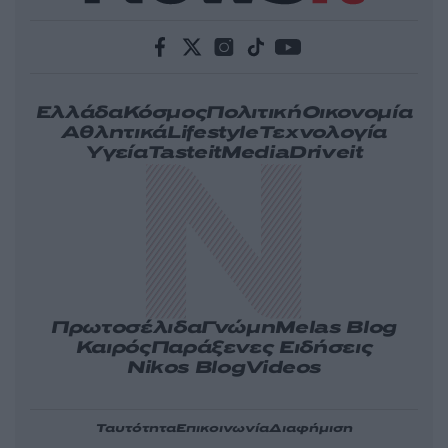
Ελλάδα
Κόσμος
Πολιτική
Οικονομία
Αθλητικά
Lifestyle
Τεχνολογία
Υγεία
Tasteit
Media
Driveit
Πρωτοσέλιδα
Γνώμη
Melas Blog
Καιρός
Παράξενες Ειδήσεις
Nikos Blog
Videos
Ταυτότητα
Επικοινωνία
Διαφήμιση