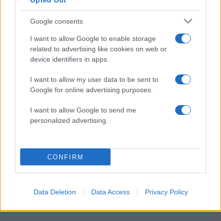
Opted Out
Google consents
2000 /2000
I want to allow Google to enable storage
related to advertising like cookies on web or
Υποβολή σχολίου
device identifiers in apps.
Όροι Χρήσης
. Το site προστατεύεται από reCAPTCHA, ισχύουν
I want to allow my user data to be sent to
Πολιτική Απορρήτου
&
Όροι Χρήσης
της Google.
Google for online advertising purposes.
Media
I want to allow Google to send me
ΒΑΣΙΑ ΠΑΝΑΓΟΠΟΥΛΟΥ
ΓΗ ΤΗΣ ΕΛΙΑΣ
personalized advertising.
Share:
CONFIRM
Ακολουθήστε το Νewsit.gr στο
Google News
και
ενημερωθείτε πρώτοι για όλη την ειδησεογραφία και τα
τελευταία νέα
της ημέρας
Data Deletion
Data Access
Privacy Policy