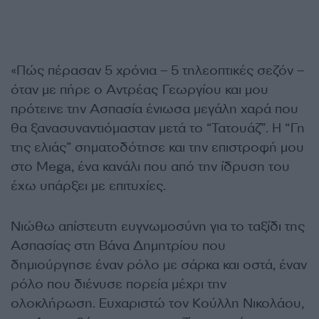
«Πώς πέρασαν 5 χρόνια – 5 τηλεοπτικές σεζόν –
όταν με πήρε ο Αντρέας Γεωργίου και μου
πρότεινε την Ασπασία ένιωσα μεγάλη χαρά που
θα ξανασυναντιόμασταν μετά το “Τατουάζ”. Η “Γη
της ελιάς” σηματοδότησε και την επιστροφή μου
στο Mega, ένα κανάλι που από την ίδρυση του
έχω υπάρξει με επιτυχίες.
Νιώθω απίστευτη ευγνωμοσύνη για το ταξίδι της
Ασπασίας στη Βάνα Δημητρίου που
δημιούργησε έναν ρόλο με σάρκα και οστά, έναν
ρόλο που διένυσε πορεία μέχρι την
ολοκλήρωση. Ευχαριστώ τον Κούλλη Νικολάου,