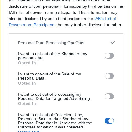
your opt-out. You may separately opt-out of the further
disclosure of your personal information by third parties on the
IAB’s list of downstream participants. This information may
also be disclosed by us to third parties on the
IAB’s List of
Downstream Participants
that may further disclose it to other
Από τη θεωρία στην πράξη:
Χρήστος Χατζηπαναγιώ
Πώς το Novibet Backend
Τη Δανάη Μπάρκα θα
third parties.
Academy εκπαιδεύει τη νέα
συνοδέψω και εγώ κα
Please note that this website/app uses one or more Google
γενιά engineers
μπαμπάς της στην
Personal Data Processing Opt Outs
εκκλησία
services and may gather and store information including but
not limited to your visit or usage behaviour. You may click to
I want to opt-out of the Sharing of my
personal data.
grant or deny consent to Google and its third-party tags to
Opted In
Σχόλια
use your data for below specified purposes in below Google
consent section.
I want to opt-out of the Sale of my
Personal Data.
Opted In
I want to opt-out of processing my
Personal Data for Targeted Advertising.
Σχολίασε εδώ
Opted In
I want to opt-out of Collection, Use,
Retention, Sale, and/or Sharing of my
50 /50
Personal Data that Is Unrelated with the
Purposes for which it was collected.