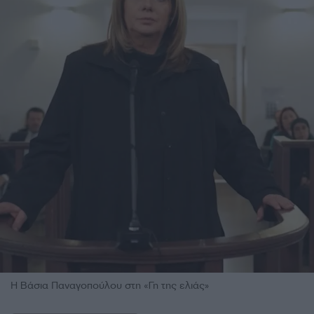
H Bάσια Παναγοπούλου στη «Γη της ελιάς»