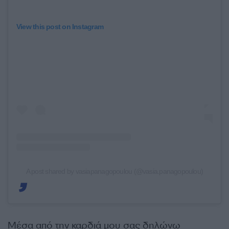
View this post on Instagram
A post shared by vasiapanagopoulou (@vasia.panagopoulou)
Μέσα από την καρδιά μου σας δηλώνω