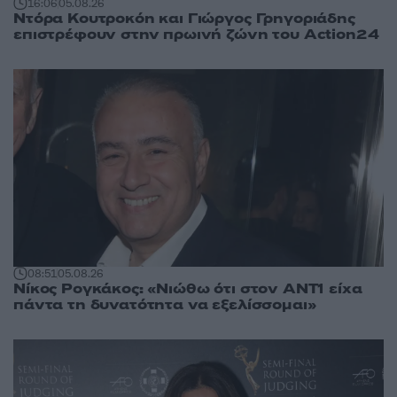
16:06
05.08.26
Ντόρα Κουτροκόη και Γιώργος Γρηγοριάδης
επιστρέφουν στην πρωινή ζώνη του Action24
08:51
05.08.26
Νίκος Ρογκάκος: «Νιώθω ότι στον ΑΝΤ1 είχα
πάντα τη δυνατότητα να εξελίσσομαι»