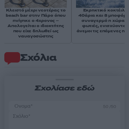
Κλειστό μέχρι νεοτέρας το
Εκρηκτικό κοκτέιλ μ
beach bar στην Πάρο όπου
40άρια και 8 μποφόρ -
πνίγηκε ο 4χρονος –
συναγερμό η χώρα γ
Απολογείται ο ιδιοκτήτης
φωτιές, ενισχύονται 
που είχε δηλωθεί ως
άνεμοι τις επόμενες ημ
ναυαγοσώστης
Σχόλια
Σχολίασε εδώ
50 /50