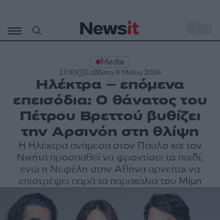
Μετάβαση
σε
o
30
περιεχόμενο
Media
17:30
Σάββατο 9 Μαΐου 2026
Ηλέκτρα – επόμενα
επεισόδια: Ο θάνατος του
Πέτρου Βρεττού βυθίζει
την Αρσινόη στη θλίψη
Η Ηλέκτρα ανάμεσα στον Παύλο και τον
Νικήτα προσπαθεί να φροντίσει το παιδί,
ενώ η Νεφέλη στην Αθήνα αρνείται να
επιστρέψει παρά τα παρακάλια του Μίμη