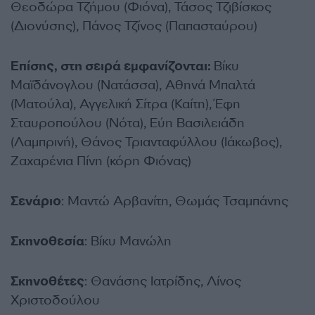
Θεοδώρα Τζήμου (Φιόνα), Τάσος Τζιβίσκος
(Διονύσης), Πάνος Τζίνος (Παπασταύρου)
Επίσης, στη σειρά εμφανίζονται:
Βίκυ
Μαϊδάνογλου (Νατάσσα), Αθηνά Μπαλτά
(Ματούλα), Αγγελική Σίτρα (Καίτη), Έφη
Σταυροπούλου (Νότα), Εύη Βασιλειάδη
(Λαμπρινή), Θάνος Τριανταφύλλου (Ιάκωβος),
Ζαχαρένια Πίνη (κόρη Φιόνας)
Σενάριο
: Μαντώ Αρβανίτη, Θωμάς Τσαμπάνης
Σκηνοθεσία
: Βίκυ Μανώλη
Σκηνοθέτες
: Θανάσης Ιατρίδης, Λίνος
Χριστοδούλου