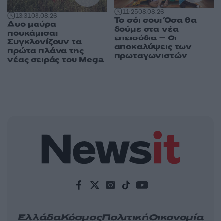
11:25
08.08.26
13:31
08.08.26
Το σόι σου: Όσα θα
Δυο μαύρα
δούμε στα νέα
πουκάμισα:
επεισόδια – Οι
Συγκλονίζουν τα
αποκαλύψεις των
πρώτα πλάνα της
πρωταγωνιστών
νέας σειράς του Mega
Ελλάδα
Κόσμος
Πολιτική
Οικονομία