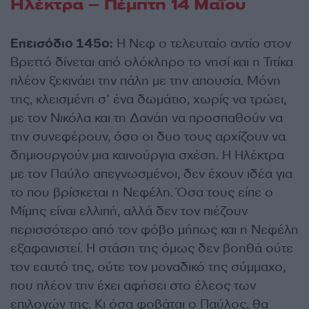
Ηλέκτρα – Πέμπτη 14 Μαΐου
Eπεισόδιο 145ο:
Η Νεφ ο τελευταίο αντίο στον
Βρεττό δίνεται από ολόκληρο το νησί και η Τιτίκα
πλέον ξεκινάει την πάλη με την απουσία. Μόνη
της, κλεισμένη σ’ ένα δωμάτιο, χωρίς να τρώει,
με τον Νικόλα και τη Δανάη να προσπαθούν να
την συνεφέρουν, όσο οι δυο τους αρχίζουν να
δημιουργούν μια καινούργια σχέση. Η Ηλέκτρα
με τον Παύλο απεγνωσμένοι, δεν έχουν ιδέα για
το που βρίσκεται η Νεφέλη. Όσα τους είπε ο
Μίμης είναι ελλιπή, αλλά δεν τον πιέζουν
περισσότερο από τον φόβο μήπως και η Νεφέλη
εξαφανιστεί. Η στάση της όμως δεν βοηθά ούτε
τον εαυτό της, ούτε τον μοναδικό της σύμμαχο,
που πλέον την έχει αφήσει στο έλεος των
επιλογών της. Κι όσα φοβάται ο Παύλος, θα