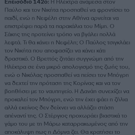
Eπεισόδιο 142ο:
Η Ηλέκτρα ανάμεσα στον
Παύλο και τον Νικήτα προσπαθεί να φροντίσει το
παιδί, ενώ η Νεφέλη στην Αθήνα αρνείται να
επιστρέψει παρά τα παρακάλια του Μίμη. Ο
Σάκης της προτείνει τρόπο να βγάλει πολλά
λεφτά. Τι θα κάνει η Νεφέλη; Ο Παύλος τσιγκλάει
τον Νικήτα που αποφασίζει να κάνει κάτι
δραστικό. Ο Βρεττός ζητάει συγγνώμη από την
Ηλέκτρα σε ένα μικρό απολογισμό της ζωής του,
ενώ ο Νικόλας προσπαθεί να πείσει τον Μπόγρη
να δεχτεί την πρόταση της Κορίνας και να τον
βοηθήσει με το ναυπηγείο. Η Δανάη συνεχίζει να
προκαλεί τον Μπόγρη, ενώ την έχει φάει η ζήλια
αλλά εκείνος δεν δείχνει να αλλάζει στάση
απέναντί της. Ο Στέργιος προχωράει βιαστικά το
γάμο του με τη Μάρω καταρρακωμένος από την
αποκάλυψη πως η Δόμνα ζει. Θα κρατήσει το