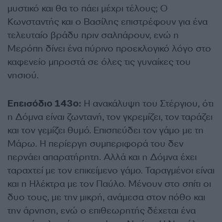
μυστικό και θα το πάει μέχρι τέλους; Ο
Κωνσταντής και ο Βασίλης επιστρέφουν για ένα
τελευταίο βράδυ πριν σαλπάρουν, ενώ η
Μερόπη δίνει ένα πύρινο προεκλογικό λόγο στο
καφενείο μπροστά σε όλες τις γυναίκες του
νησιού.
Eπεισόδιο 143ο:
Η ανακάλυψη του Στέργιου, ότι
η Δόμνα είναι ζωντανή, τον γκρεμίζει, τον ταράζει
και τον γεμίζει θυμό. Επισπεύδει τον γάμο με τη
Μάρω. Η περίεργη συμπεριφορά του δεν
περνάει απαρατήρητη. Αλλά και η Δόμνα έχει
ταραχτεί με τον επικείμενο γάμο. Ταραγμένοι είναι
και η Ηλέκτρα με τον Παύλο. Μένουν στο σπίτι οι
δυο τους, με την μικρή, ανάμεσα στον πόθο και
την άρνηση, ενώ ο επιθεωρητής δέχεται ένα