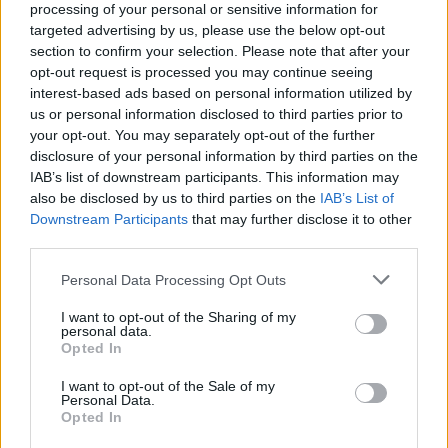
processing of your personal or sensitive information for
Ηλέκτρα – Παρασκευή 15 Μαΐου
targeted advertising by us, please use the below opt-out
section to confirm your selection. Please note that after your
opt-out request is processed you may continue seeing
Eπεισόδιο 147ο:
Ο Παύλος είναι εξοργισμένος
interest-based ads based on personal information utilized by
us or personal information disclosed to third parties prior to
μετά την αποκάλυψη του Μπόγρη ότι ο Νικήτας
your opt-out. You may separately opt-out of the further
βρίσκεται πίσω από τον εγκλεισμό της κόρης του
disclosure of your personal information by third parties on the
στο ορφανοτροφείο και αποφασίζει να πάει στην
IAB’s list of downstream participants. This information may
Αρσινόη. Πρέπει να βρει την Νεφέλη πριν το
also be disclosed by us to third parties on the
IAB’s List of
Downstream Participants
that may further disclose it to other
δικαστήριο για την επιμέλεια του παιδιού. Θα τα
third parties.
καταφέρει; Ο Νικόλας, από την άλλη, δεν τα
Please note that this website/app uses one or more Google
καταφέρνει να πείσει τη Μερόπη, να καταχραστεί
Personal Data Processing Opt Outs
services and may gather and store information including but
χρήματα του Δήμου, για την διάσωση του
not limited to your visit or usage behaviour. You may click to
I want to opt-out of the Sharing of my
ναυπηγείου, ενώ τα πρώτα, εντονότερα, σημάδια
personal data.
grant or deny consent to Google and its third-party tags to
Opted In
της σκλήρυνσης κατά πλάκας γίνονται εμφανή
use your data for below specified purposes in below Google
consent section.
πάνω της. Θα μιλήσει στους δικούς της; Η Τιτίκα
I want to opt-out of the Sale of my
Personal Data.
καταρρέει, απ’ τον καημό της, μέρα με τη μέρα. Ο
Opted In
Νικόλας δεν ξέρει τι να κάνει με τον