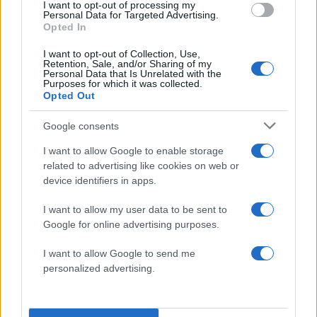
I want to opt-out of processing my
πλειστηριασμό. Η Δανάη τηλεφωνεί στον Ρένο
Personal Data for Targeted Advertising.
Opted In
και του προτείνει κάτι για να ξεχρεωθεί κι αυτός
και να σωθεί και το ναυπηγείο. Όλοι σε ένταση.
I want to opt-out of Collection, Use,
Retention, Sale, and/or Sharing of my
Μόνο η Ουρανία με τον Βασίλη είναι καλά, μετά
Personal Data that Is Unrelated with the
Purposes for which it was collected.
την επιστροφή του από το μπάρκο. Όπως κι ο
Opted Out
Στέργιος με τη Μάρω. Όμως ένας απρόσμενος
Google consents
επισκέπτης, θα την κάνει να παγώσει.
I want to allow Google to enable storage
related to advertising like cookies on web or
Συντελεστές
device identifiers in apps.
I want to allow my user data to be sent to
Παίζουν:
Έμιλυ Κολιανδρή (Ηλέκτρα), Τάσος
Google for online advertising purposes.
Γιαννόπουλος (Σωτήρης Βρεττός), Αλέξανδρος
I want to allow Google to send me
Μυλωνάς (Πέτρος Βρεττός), Θανάσης
personalized advertising.
Πατριαρχέας (Νικόλας Βρεττός), Λουκία
Παπαδάκη (Τιτίκα Βρεττού), Κατερίνα Διδασκάλου
(Δόμνα Σαγιά), Βίκτωρας Πέτσας (Βασίλης),