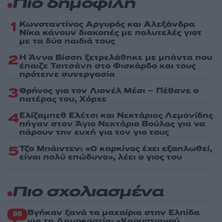
Πιο δημοφιλή
1
Κωνσταντίνος Αργυρός και Αλεξάνδρα
Νίκα κάνουν διακοπές με πολυτελές γιοτ
με τα δύο παιδιά τους
2
Η Άννα Βίσση ξετρελάθηκε με μπάντα που
έπαιζε Τσιτσάνη στο Φισκάρδο και τους
πρότεινε συνεργασία
3
Θρήνος για τον Λιονέλ Μέσι – Πέθανε ο
πατέρας του, Χόρχε
4
Ελίζαμπεθ Ελέτσι και Νεκτάριος Λεμονίδης
πήγαν στον Άγιο Νεκτάριο Βούλας για να
πάρουν την ευχή για τον γιο τους
5
Τζο Μπάιντεν: «Ο καρκίνος έχει εξαπλωθεί,
είναι πολύ επώδυνο», λέει ο γιος του
Πιο σχολιασμένα
Βγήκαν ξανά τα μαχαίρια στην Ελπίδα
96
για τη Δημοκρατία: «Καρυστιανού,