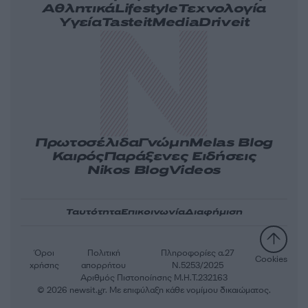
Αθλητικά
Lifestyle
Τεχνολογία
Υγεία
Tasteit
Media
Driveit
Πρωτοσέλιδα
Γνώμη
Melas Blog
Καιρός
Παράξενες Ειδήσεις
Nikos Blog
Videos
Ταυτότητα
Επικοινωνία
Διαφήμιση
Όροι
Πολιτική
Πληροφορίες α.27
Cookies
χρήσης
απορρήτου
Ν.5253/2025
Αριθμός Πιστοποίησης Μ.Η.Τ.232163
© 2026 newsit.gr. Με επιφύλαξη κάθε νομίμου δικαιώματος.