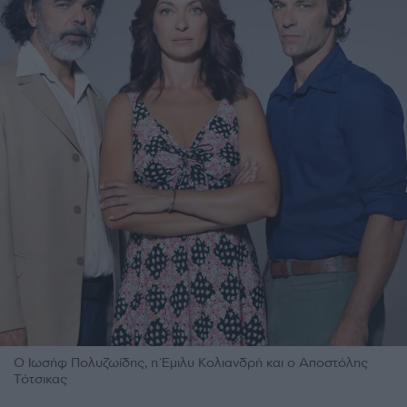
O Ιωσήφ Πολυζωίδης, η Έμιλυ Κολιανδρή και ο Αποστόλης
Τότσικας