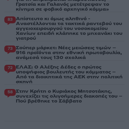
Γρατσία και Γαλανός μετέτρεψαν το
κίνημα σε φοβικό αρχηγικό κόμμα»
Απίστευτο κι όμως αληθινό -
83
Aναστέλλονται τα τακτικά ραντεβού του
αγγειοχειρουργού του νοσοκομείου
Χανίων επειδή κλάπηκε το μηχανάκι του
γιατρού
Σούπερ μάρκετ: Νέες μειώσεις τιμών –
73
916 προϊόντα στην εθνική πρωτοβουλία,
ανάμεσά τους 130 σχολικά
ΕΛΑΣ: Ο Αλέξης Δέδες ο πρώτος
72
υποψήφιος βουλευτής του κόμματος –
Από τα διοικητικά της ΑΕΚ στην πολιτική
σκηνή
Στην Κρήτη ο Κυριάκος Μητσοτάκης,
58
συνεχίζει τις ολιγοήμερες διακοπές του –
Πού βρέθηκε το Σάββατο