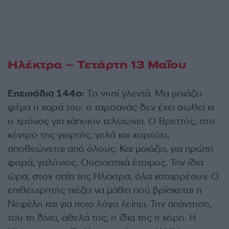
Ηλέκτρα – Τετάρτη 13 Μαΐου
Eπεισόδιο 144ο:
Το νησί γλεντά. Μα μοιάζει
ψέμα η χαρά του: ο ταρσανάς δεν έχει σωθεί κι
ο χρόνος για κάποιον τελειώνει. Ο Βρεττός, στο
κέντρο της γιορτής, γελά και χορεύει,
αποθεώνεται από όλους. Και μοιάζει, για πρώτη
φορά, γαλήνιος. Ουσιαστικά έτοιμος. Την ίδια
ώρα, στον σπίτι της Ηλέκτρα, όλα καταρρέουν. Ο
επιθεωρητής πιέζει να μάθει πού βρίσκεται η
Νεφέλη και για ποιο λόγο λείπει. Την απάντηση,
του τη δίνει, άθελά της, η ίδια της η κόρη. Η