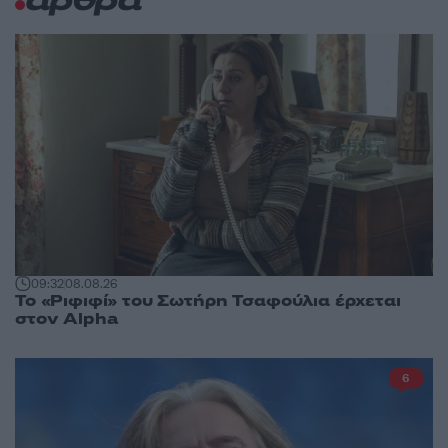
άρθρα
09:32
08.08.26
Το «Ριφιφί» του Σωτήρη Τσαφούλια έρχεται
στον Alpha
6