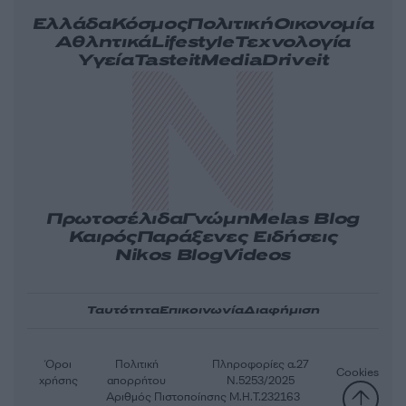
Ελλάδα
Κόσμος
Πολιτική
Οικονομία
Αθλητικά
Lifestyle
Τεχνολογία
Υγεία
Tasteit
Media
Driveit
Πρωτοσέλιδα
Γνώμη
Melas Blog
Καιρός
Παράξενες Ειδήσεις
Nikos Blog
Videos
Ταυτότητα
Επικοινωνία
Διαφήμιση
Όροι
Πολιτική
Πληροφορίες α.27
Cookies
χρήσης
απορρήτου
Ν.5253/2025
Αριθμός Πιστοποίησης Μ.Η.Τ.232163