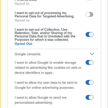
Opted In
Όροι Χρήσης
. Το site προστατεύεται από reCAPTCHA, ισχύουν
Πολιτική Απορρήτου
&
Όροι Χρήσης
της Google.
I want to opt-out of processing my
Personal Data for Targeted Advertising.
Media
Opted In
ΚΩΣΤΑΣ ΚΟΚΛΑΣ
I want to opt-out of Collection, Use,
Share:
Retention, Sale, and/or Sharing of my
Personal Data that Is Unrelated with the
Purposes for which it was collected.
Opted Out
Ακολουθήστε το Νewsit.gr στο
Google News
και
ενημερωθείτε πρώτοι για όλη την ειδησεογραφία και τα
τελευταία νέα
της ημέρας
Google consents
I want to allow Google to enable storage
related to advertising like cookies on web or
device identifiers in apps.
I want to allow my user data to be sent to
Πιο δημοφιλή
Google for online advertising purposes.
1
Σέρρες: Βίντεο ντοκουμέντο από το
I want to allow Google to send me
τροχαίο με νεκρούς μητέρα και γιο – Ο
personalized advertising.
οδηγός του φορτηγού κατέγραψε τη
σύγκρουση