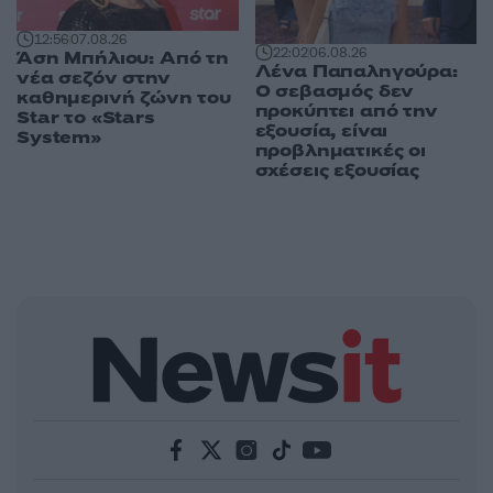
12:56
07.08.26
22:02
06.08.26
Άση Μπήλιου: Από τη
Λένα Παπαληγούρα:
νέα σεζόν στην
Ο σεβασμός δεν
καθημερινή ζώνη του
προκύπτει από την
Star το «Stars
εξουσία, είναι
System»
προβληματικές οι
σχέσεις εξουσίας