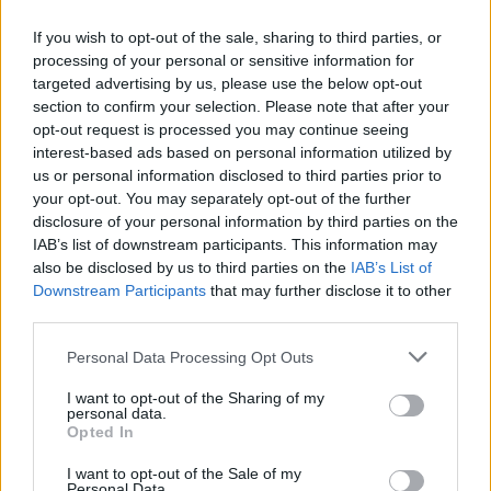
εξέταση του 2022 για την
σφαίρες»
ίδια υπόθεση
If you wish to opt-out of the sale, sharing to third parties, or
processing of your personal or sensitive information for
targeted advertising by us, please use the below opt-out
Σχόλια
section to confirm your selection. Please note that after your
opt-out request is processed you may continue seeing
interest-based ads based on personal information utilized by
us or personal information disclosed to third parties prior to
your opt-out. You may separately opt-out of the further
disclosure of your personal information by third parties on the
Σχολίασε εδώ
IAB’s list of downstream participants. This information may
also be disclosed by us to third parties on the
IAB’s List of
Downstream Participants
that may further disclose it to other
50 /50
third parties.
Please note that this website/app uses one or more Google
Personal Data Processing Opt Outs
services and may gather and store information including but
not limited to your visit or usage behaviour. You may click to
I want to opt-out of the Sharing of my
personal data.
grant or deny consent to Google and its third-party tags to
2000 /2000
Opted In
use your data for below specified purposes in below Google
Υποβολή σχολίου
consent section.
I want to opt-out of the Sale of my
Personal Data.