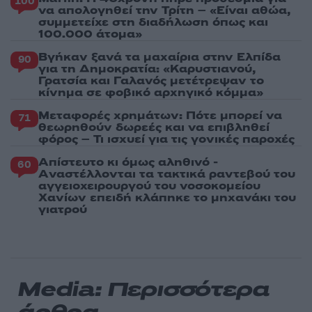
100
να απολογηθεί την Τρίτη – «Είναι αθώα,
συμμετείχε στη διαδήλωση όπως και
100.000 άτομα»
Βγήκαν ξανά τα μαχαίρια στην Ελπίδα
90
για τη Δημοκρατία: «Καρυστιανού,
Γρατσία και Γαλανός μετέτρεψαν το
κίνημα σε φοβικό αρχηγικό κόμμα»
Μεταφορές χρημάτων: Πότε μπορεί να
71
θεωρηθούν δωρεές και να επιβληθεί
φόρος – Τι ισχυεί για τις γονικές παροχές
Απίστευτο κι όμως αληθινό -
60
Aναστέλλονται τα τακτικά ραντεβού του
αγγειοχειρουργού του νοσοκομείου
Χανίων επειδή κλάπηκε το μηχανάκι του
γιατρού
Media: Περισσότερα