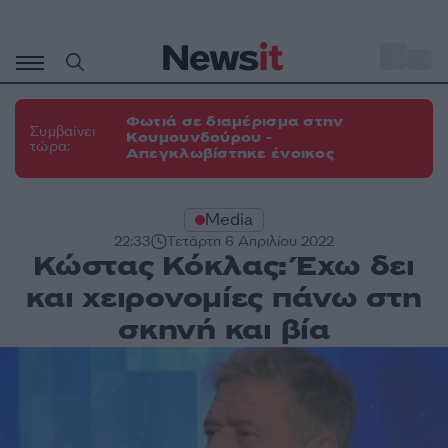
Μετάβαση
σε
o
31
περιεχόμενο
Φωτιά σε διαμέρισμα στην
Συμβαίνει
Κουμουνδούρου -
τώρα:
Απεγκλωβίστηκε ένοικος
Media
22:33
Τετάρτη 6 Απριλίου 2022
Κώστας Κόκλας: Έχω δει
και χειρονομίες πάνω στη
σκηνή και βία