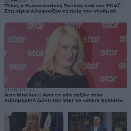
15:58
07.08.26
Τέλος ο Κωνσταντίνος Ζούλας από τον ΣΚΑΪ –
Στα χέρια Αλαφούζου τα ηνία του σταθμού
12:56
07.08.26
Άση Μπήλιου: Από τη νέα σεζόν στην
καθημερινή ζώνη του Star το «Stars System»