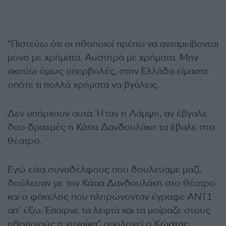
“Πιστεύω ότι οι ηθοποιοί πρέπει να ανταμείβονται
μόνο με χρήματα. Αυστηρά με χρήματα. Μην
ακούω όμως υπερβολές, στην Ελλάδα είμαστε
οπότε τι πολλά χρήματα να βγάλεις.
Δεν υπάρχουν αυτά. Ήταν η Λάμψη, αν έβγαλε
δυο δραχμές η Κάτια Δανδουλάκη τα έβαλε στο
θέατρο.
Εγώ είχα συναδέλφους που δουλεύαμε μαζί,
δούλευαν με την Κάτια Δανδουλάκη στο θέατρο
και ο φάκελος που πληρώνονταν έγραφε ΑΝΤ1
απ’ έξω. Έπαιρνε τα λεφτά και τα μοίραζε στους
ηθοποιούς η γυναίκα” ομολογεί ο Κώστας