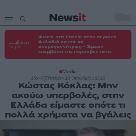
Μετάβαση
σε
o
29
περιεχόμενο
Φωτιά στη Σητεία στην περιοχή
Αχλαδιά κοντά σε
Συμβαίνει
ανεμογεννήτριες – Άμεση
τώρα:
επέμβαση της πυροσβεστικής
Media
15:44
Τετάρτη 19 Οκτωβρίου 2022
Κώστας Κόκλας: Μην
ακούω υπερβολές, στην
Ελλάδα είμαστε οπότε τι
πολλά χρήματα να βγάλεις