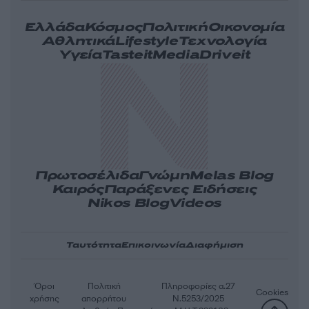
Ελλάδα
Κόσμος
Πολιτική
Οικονομία
Αθλητικά
Lifestyle
Τεχνολογία
Υγεία
Tasteit
Media
Driveit
Πρωτοσέλιδα
Γνώμη
Melas Blog
Καιρός
Παράξενες Ειδήσεις
Nikos Blog
Videos
Ταυτότητα
Επικοινωνία
Διαφήμιση
Όροι
Πολιτική
Πληροφορίες α.27
Cookies
χρήσης
απορρήτου
Ν.5253/2025