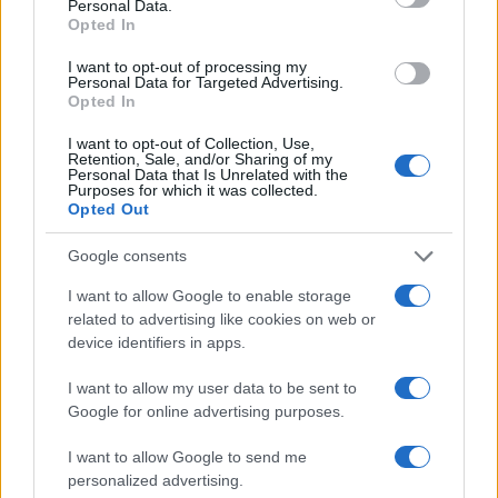
Personal Data.
Όροι Χρήσης
. Το site προστατεύεται από reCAPTCHA, ισχύουν
Opted In
Πολιτική Απορρήτου
&
Όροι Χρήσης
της Google.
I want to opt-out of processing my
Media
Personal Data for Targeted Advertising.
Opted In
ΚΩΣΤΑΣ ΚΟΚΛΑΣ
I want to opt-out of Collection, Use,
Share:
Retention, Sale, and/or Sharing of my
Personal Data that Is Unrelated with the
Purposes for which it was collected.
Ακολουθήστε το Νewsit.gr στο
Google News
και
Opted Out
ενημερωθείτε πρώτοι για όλη την ειδησεογραφία και τα
τελευταία νέα
της ημέρας
Google consents
I want to allow Google to enable storage
related to advertising like cookies on web or
device identifiers in apps.
Πιο δημοφιλή
I want to allow my user data to be sent to
Google for online advertising purposes.
1
Σέρρες: Βίντεο ντοκουμέντο από το
τροχαίο με νεκρούς μητέρα και γιο – Ο
I want to allow Google to send me
οδηγός του φορτηγού κατέγραψε τη
personalized advertising.
σύγκρουση