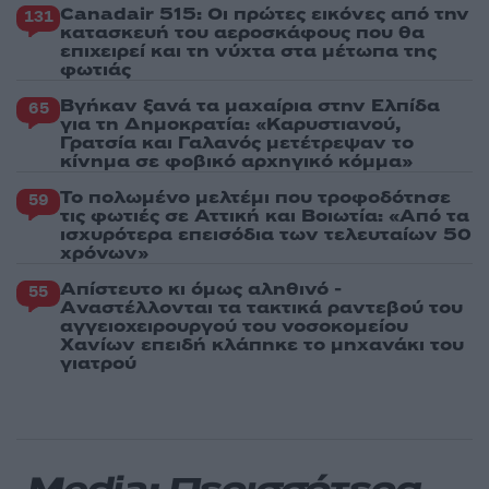
Canadair 515: Οι πρώτες εικόνες από την
131
κατασκευή του αεροσκάφους που θα
επιχειρεί και τη νύχτα στα μέτωπα της
φωτιάς
Βγήκαν ξανά τα μαχαίρια στην Ελπίδα
65
για τη Δημοκρατία: «Καρυστιανού,
Γρατσία και Γαλανός μετέτρεψαν το
κίνημα σε φοβικό αρχηγικό κόμμα»
Το πολωμένο μελτέμι που τροφοδότησε
59
τις φωτιές σε Αττική και Βοιωτία: «Από τα
ισχυρότερα επεισόδια των τελευταίων 50
χρόνων»
Απίστευτο κι όμως αληθινό -
55
Aναστέλλονται τα τακτικά ραντεβού του
αγγειοχειρουργού του νοσοκομείου
Χανίων επειδή κλάπηκε το μηχανάκι του
γιατρού