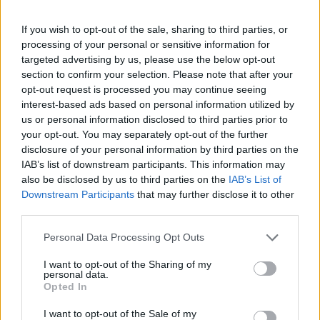
για την προστασία της
αμέριμνο σε αυλή
δημόσιας υγείας
επιχείρησης
If you wish to opt-out of the sale, sharing to third parties, or
processing of your personal or sensitive information for
Σχόλια
targeted advertising by us, please use the below opt-out
section to confirm your selection. Please note that after your
opt-out request is processed you may continue seeing
interest-based ads based on personal information utilized by
us or personal information disclosed to third parties prior to
your opt-out. You may separately opt-out of the further
Σχολίασε εδώ
disclosure of your personal information by third parties on the
IAB’s list of downstream participants. This information may
also be disclosed by us to third parties on the
IAB’s List of
50 /50
Downstream Participants
that may further disclose it to other
third parties.
Please note that this website/app uses one or more Google
Personal Data Processing Opt Outs
services and may gather and store information including but
not limited to your visit or usage behaviour. You may click to
I want to opt-out of the Sharing of my
personal data.
2000 /2000
grant or deny consent to Google and its third-party tags to
Opted In
use your data for below specified purposes in below Google
Υποβολή σχολίου
consent section.
I want to opt-out of the Sale of my