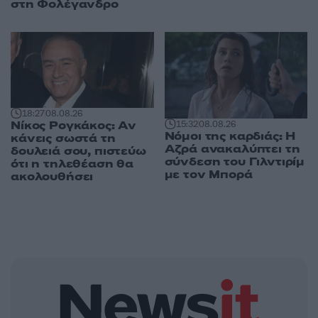
στη Φολέγανδρο
18:27
08.08.26
Νίκος Ρογκάκος: Αν
15:32
08.08.26
Νόμοι της καρδιάς: Η
κάνεις σωστά τη
Αζρά ανακαλύπτει τη
δουλειά σου, πιστεύω
σύνδεση του Γιλντιρίμ
ότι η τηλεθέαση θα
με τον Μπορά
ακολουθήσει