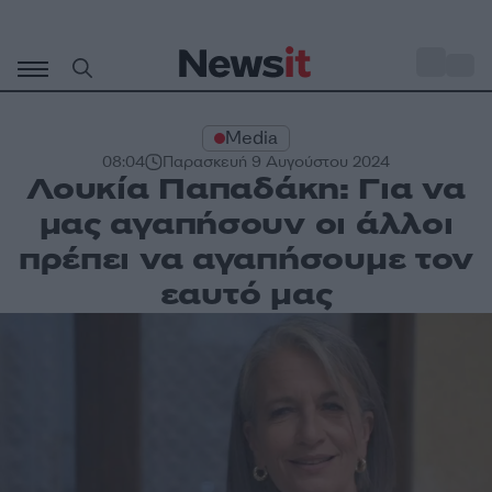
Μετάβαση
σε
o
33
περιεχόμενο
Media
08:04
Παρασκευή 9 Αυγούστου 2024
Λουκία Παπαδάκη: Για να
μας αγαπήσουν οι άλλοι
πρέπει να αγαπήσουμε τον
εαυτό μας