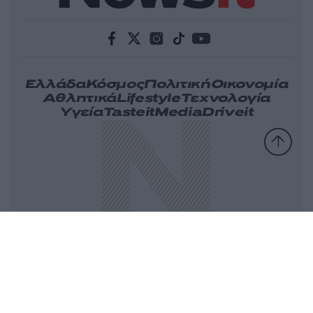
Ελλάδα
Κόσμος
Πολιτική
Οικονομία
Αθλητικά
Lifestyle
Τεχνολογία
Υγεία
Tasteit
Media
Driveit
Πρωτοσέλιδα
Γνώμη
Melas Blog
Καιρός
Παράξενες Ειδήσεις
Nikos Blog
Videos
Ταυτότητα
Επικοινωνία
Διαφήμιση