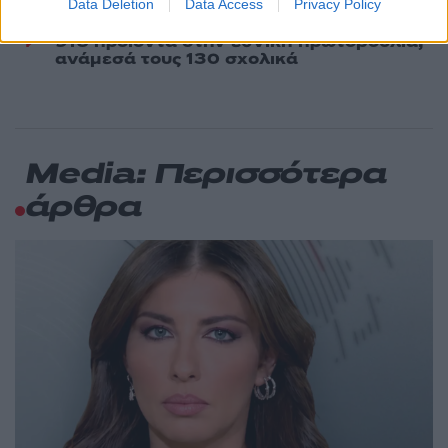
Data Deletion
Data Access
Privacy Policy
Σούπερ μάρκετ: Νέες μειώσεις τιμών –
74
916 προϊόντα στην εθνική πρωτοβουλία,
ανάμεσά τους 130 σχολικά
Media: Περισσότερα
άρθρα