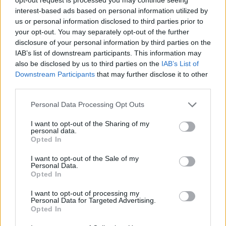
interest-based ads based on personal information utilized by
us or personal information disclosed to third parties prior to
your opt-out. You may separately opt-out of the further
disclosure of your personal information by third parties on the
IAB’s list of downstream participants. This information may
Πιο δημοφιλή
also be disclosed by us to third parties on the
IAB’s List of
Downstream Participants
that may further disclose it to other
1
Ελίζαμπεθ Ελέτσι και Νεκτάριος Λεμονίδης
third parties.
πήγαν στον Άγιο Νεκτάριο Βούλας για να
πάρουν την ευχή για τον γιο τους
Please note that this website/app uses one or more Google
Personal Data Processing Opt Outs
2
Ηφαίστειο Σαντορίνης: Ένας 15χρονος που
services and may gather and store information including but
δεν πρόλαβε να ξεφύγει από το τσουνάμι
not limited to your visit or usage behaviour. You may click to
I want to opt-out of the Sharing of my
μπορεί να αλλάξει τη χρονολογία της
personal data.
grant or deny consent to Google and its third-party tags to
προϊστορικής έκρηξης
Opted In
use your data for below specified purposes in below Google
3
Παρκαδόρος στο Ελαφονήσι συνελήφθη
consent section.
I want to opt-out of the Sale of my
για έβδομη φορά - Τον «τσάκωσαν»
Personal Data.
αστυνομικοί που προσποιήθηκαν τους
Opted In
τουρίστες
I want to opt-out of processing my
4
Στην Κρήτη ο Κυριάκος Μητσοτάκης,
Personal Data for Targeted Advertising.
συνεχίζει τις ολιγοήμερες διακοπές του –
Opted In
Πού βρέθηκε το Σάββατο