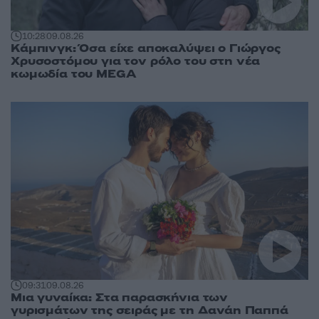
10:28
09.08.26
Κάμπινγκ: Όσα είχε αποκαλύψει ο Γιώργος
Χρυσοστόμου για τον ρόλο του στη νέα
κωμωδία του MEGA
09:31
09.08.26
Μια γυναίκα: Στα παρασκήνια των
γυρισμάτων της σειράς με τη Δανάη Παππά