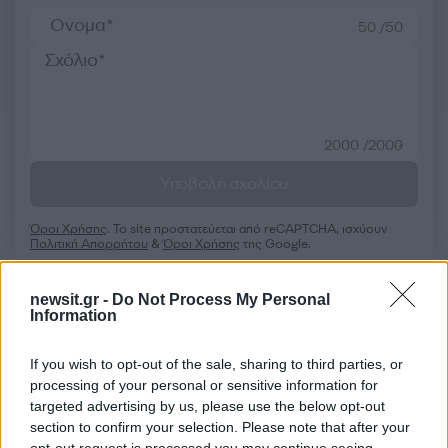
50 /50
2000 /2000
Υποβολή σχολίου
Όροι Χρήσης
. Το site προστατεύεται από reCAPTCHA, ισχύουν
Πολιτική Απορρήτου
&
Όροι Χρήσης
της Google.
Media
newsit.gr -
Do Not Process My Personal
ΛΟΥΚΙΑ ΠΑΠΑΔΑΚΗ
Information
Share:
If you wish to opt-out of the sale, sharing to third parties, or
processing of your personal or sensitive information for
Ακολουθήστε το Νewsit.gr στο
Google News
και
targeted advertising by us, please use the below opt-out
ενημερωθείτε πρώτοι για όλη την ειδησεογραφία και τα
section to confirm your selection. Please note that after your
τελευταία νέα
της ημέρας
opt-out request is processed you may continue seeing