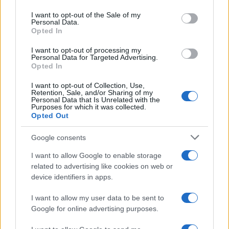
use your data for below specified purposes in below Google
consent section.
I want to opt-out of the Sale of my
Personal Data.
Opted In
Πιο δημοφιλή
I want to opt-out of processing my
Personal Data for Targeted Advertising.
1
Έφυγαν οι συνεργάτες, μένει η Μαρία
Opted In
Καρυστιανού - Η επόμενη μέρα για την
«Ελπίδα για τη Δημοκρατία»
I want to opt-out of Collection, Use,
Retention, Sale, and/or Sharing of my
2
Σαμοθράκη: «Μαμά νόμιζες ότι δε θα σε
Personal Data that Is Unrelated with the
ξαναδώ;» – Τα πρώτα λόγια του 22χρονου
Purposes for which it was collected.
που έπεσε σε κανάλι με καυτό νερό
Opted Out
3
Βαλεντίνη Παπαδάκη για Κώστα Σόμμερ:
Google consents
«Ανησυχώ μήπως ξεχνάει πόσο πολύ τον
χρειαζόμαστε»
I want to allow Google to enable storage
4
Η βαθμολογία της UEFA μετά την ισοπαλία
related to advertising like cookies on web or
του Παναθηναϊκού με την ΤΣΣΚΑ 1948
device identifiers in apps.
5
Συγκίνηση στο τελευταίο αντίο στον Λάκη
I want to allow my user data to be sent to
Χαλκιά: Με την «Φάμπρικα», λαούτο και
κλαρίνα αποχαιρέτησαν την εμβληματική
Google for online advertising purposes.
φωνή της μεταπολίτευσης