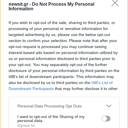
newsit.gr -
Do Not Process My Personal
Information
If you wish to opt-out of the sale, sharing to third parties, or
2000 /2000
processing of your personal or sensitive information for
targeted advertising by us, please use the below opt-out
Υποβολή σχολίου
section to confirm your selection. Please note that after your
opt-out request is processed you may continue seeing
Όροι Χρήσης
. Το site προστατεύεται από reCAPTCHA, ισχύουν
interest-based ads based on personal information utilized by
Πολιτική Απορρήτου
&
Όροι Χρήσης
της Google.
us or personal information disclosed to third parties prior to
Media
your opt-out. You may separately opt-out of the further
ΔΗΜΗΤΡΗΣ ΛΙΓΝΑΔΗΣ
ΛΙΝΑ ΜΕΝΔΩΝΗ
disclosure of your personal information by third parties on the
IAB’s list of downstream participants. This information may
ΛΥΔΙΑ ΚΟΝΙΟΡΔΟΥ
also be disclosed by us to third parties on the
IAB’s List of
Downstream Participants
that may further disclose it to other
Share:
third parties.
Ακολουθήστε το Νewsit.gr στο
Google News
και
Please note that this website/app uses one or more Google
Personal Data Processing Opt Outs
ενημερωθείτε πρώτοι για όλη την ειδησεογραφία και τα
services and may gather and store information including but
τελευταία νέα
της ημέρας
not limited to your visit or usage behaviour. You may click to
I want to opt-out of the Sharing of my
personal data.
grant or deny consent to Google and its third-party tags to
Opted In