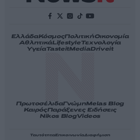
Ελλάδα
Κόσμος
Πολιτική
Οικονομία
Αθλητικά
Lifestyle
Τεχνολογία
Υγεία
Tasteit
Media
Driveit
Πρωτοσέλιδα
Γνώμη
Melas Blog
Καιρός
Παράξενες Ειδήσεις
Nikos Blog
Videos
Ταυτότητα
Επικοινωνία
Διαφήμιση