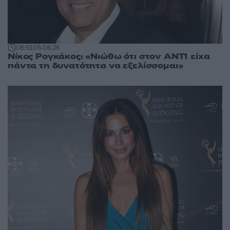
08:51
05.08.26
Νίκος Ρογκάκος: «Νιώθω ότι στον ΑΝΤ1 είχα
πάντα τη δυνατότητα να εξελίσσομαι»