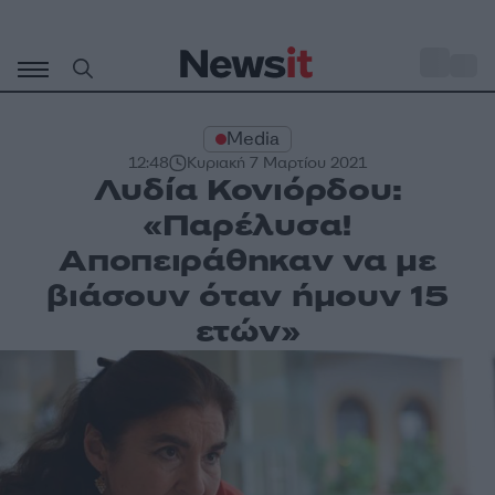
Μετάβαση
σε
o
31
περιεχόμενο
Media
12:48
Κυριακή 7 Μαρτίου 2021
Λυδία Κονιόρδου:
«Παρέλυσα!
Αποπειράθηκαν να με
βιάσουν όταν ήμουν 15
ετών»