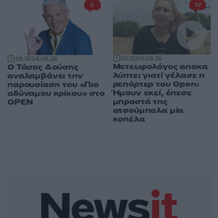
5
37
15:31
04.08.26
18:38
04.08.26
Μετεωρολόγος αποκα
Ο Τάσος Δούσης
λύπτει γιατί γέλασε η
αναλαμβάνει την
ρεπόρτερ του Open:
παρουσίαση του «Πιο
Ήμουν εκεί, έπεσε
αδύναμου κρίκου» στο
μπροστά της
OPEN
ατσούμπαλα μία
κοπέλα