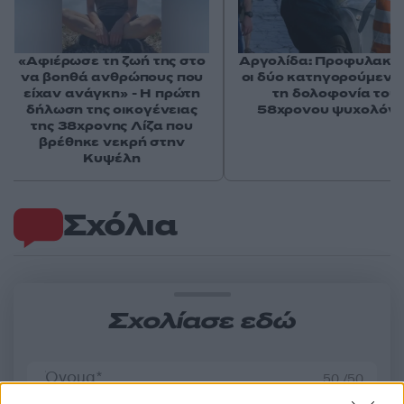
«Αφιέρωσε τη ζωή της στο
Αργολίδα: Προφυλακισ
να βοηθά ανθρώπους που
οι δύο κατηγορούμενοι
είχαν ανάγκη» - Η πρώτη
τη δολοφονία του
δήλωση της οικογένειας
58χρονου ψυχολόγ
της 38χρονης Λίζα που
βρέθηκε νεκρή στην
Κυψέλη
Σχόλια
Σχολίασε εδώ
50 /50