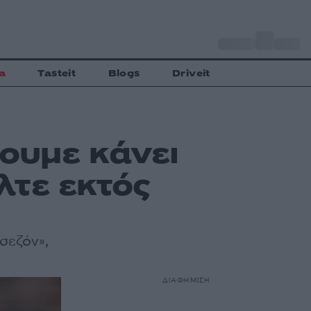
o
Αθήνα
30
C
a
Tasteit
Blogs
Driveit
ουμε κάνει
λτε εκτός
 σεζόν»,
ΔΙΑΦΗΜΙΣΗ