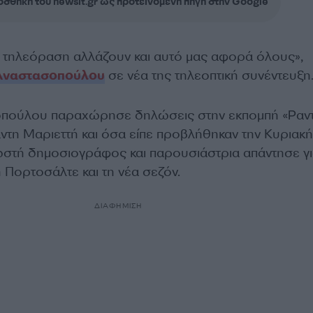
σθήκη του newsit.gr ως προτεινόμενη πηγή στην Google
 τηλεόραση αλλάζουν και αυτό μας αφορά όλους»,
Αναστασοπούλου
σε νέα της τηλεοπτική συνέντευξη
πούλου παραχώρησε δηλώσεις στην εκπομπή «Ραν
άντη Μαριεττή και όσα είπε προβλήθηκαν την Κυριακή
νωστή δημοσιογράφος και παρουσιάστρια απάντησε γι
η Πορτοσάλτε και τη νέα σεζόν.
ΔΙΑΦΗΜΙΣΗ