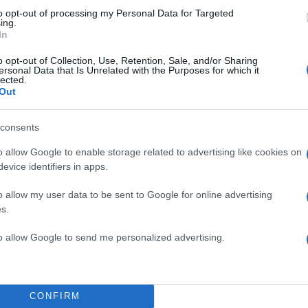
to opt-out of processing my Personal Data for Targeted
δεδομένα στην τηλεόραση και αυτό μας αφορά όλου
ing.
In
ΔΙΑΦΗΜΙΣΗ
o opt-out of Collection, Use, Retention, Sale, and/or Sharing
ersonal Data that Is Unrelated with the Purposes for which it
lected.
Out
consents
o allow Google to enable storage related to advertising like cookies on
evice identifiers in apps.
o allow my user data to be sent to Google for online advertising
s.
to allow Google to send me personalized advertising.
α
CONFIRM