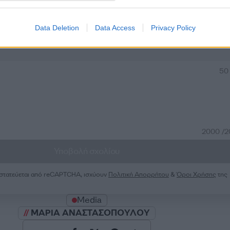
Data Deletion
Data Access
Privacy Policy
Σχολίασε εδώ
50
2000 /
Υποβολή σχολίου
ροστατεύεται από reCAPTCHA, ισχύουν
Πολιτική Απορρήτου
&
Όροι Χρήσης
της
Media
ΜΑΡΙΑ ΑΝΑΣΤΑΣΟΠΟΥΛΟΥ