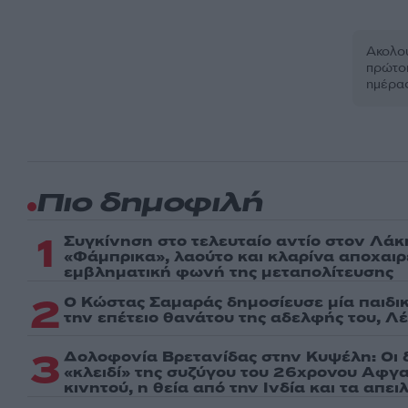
Ακολου
πρώτοι
ημέρα
Πιο δημοφιλή
1
Συγκίνηση στο τελευταίο αντίο στον Λάκ
«Φάμπρικα», λαούτο και κλαρίνα αποχαι
εμβληματική φωνή της μεταπολίτευσης
2
Ο Κώστας Σαμαράς δημοσίευσε μία παιδι
την επέτειο θανάτου της αδελφής του, Λ
3
Δολοφονία Βρετανίδας στην Κυψέλη: Οι 
«κλειδί» της συζύγου του 26χρονου Αφγα
κινητού, η θεία από την Ινδία και τα απε