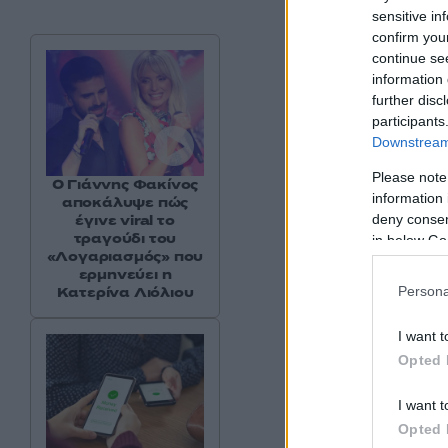
sensitive in
confirm you
continue se
information 
further disc
participants
Downstream 
Please note
Ο Γιάννης Φακίνος
information 
αποκάλυψε πώς
deny consent
έγινε viral το
τραγούδι του
in below Go
«Λογαριασμός» που
ερμηνεύει η
Persona
Κατερίνα Λιόλιου
I want t
Opted 
I want t
Opted 
Κλείνοντας, η Μαρ