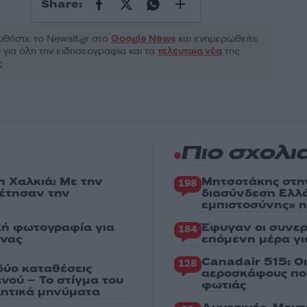
Share:
θήστε το Νewsit.gr στο
Google News
και ενημερωθείτε
 για όλη την ειδησεογραφία και τα
τελευταία νέα
της
ς
Πιο σχολι
η Χαλκιά: Με την
Μητσοτάκης στη
198
ρέτησαν την
διασύνδεση Ελλ
εμπιστοσύνης» η
κή φωτογραφία για
Έφυγαν οι συνερ
184
ένας
επόμενη μέρα γι
Canadair 515: Ο
128
δύο καταθέσεις
αεροσκάφους που
νού – Το στίγμα του
φωτιάς
ιλητικά μηνύματα