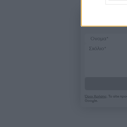
Όροι Χρήσης
. Το site π
Google.