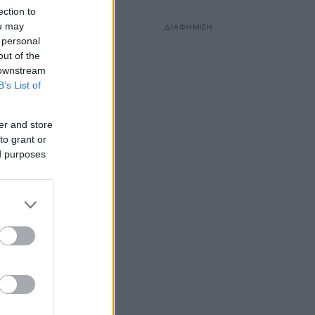
ection to
ou may
ΔΙΑΦΗΜΙΣΗ
 personal
out of the
 downstream
B’s List of
er and store
to grant or
ed purposes
ι