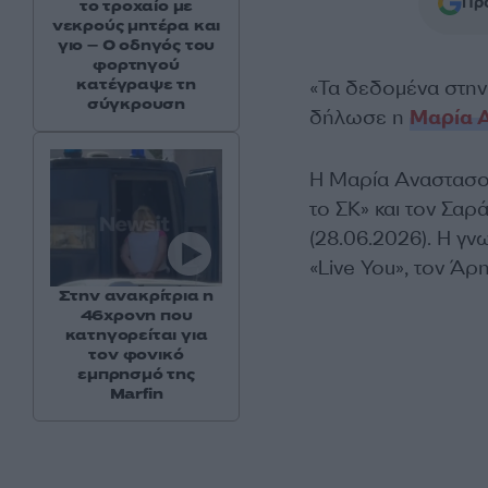
Προ
το τροχαίο με
νεκρούς μητέρα και
γιο – Ο οδηγός του
φορτηγού
κατέγραψε τη
«Τα δεδομένα στην
σύγκρουση
δήλωσε η
Μαρία 
Η Μαρία Αναστασο
το ΣΚ» και τον Σαρ
(28.06.2026). Η γ
«Live You», τον Άρ
Στην ανακρίτρια η
46χρονη που
κατηγορείται για
τον φονικό
εμπρησμό της
Marfin