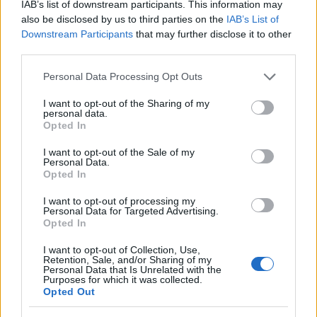
1
Σέρρες: Βίντεο ντοκουμέντο από το
IAB’s list of downstream participants. This information may
τροχαίο με νεκρούς μητέρα και γιο – Ο
also be disclosed by us to third parties on the
IAB’s List of
οδηγός του φορτηγού κατέγραψε τη
Downstream Participants
that may further disclose it to other
σύγκρουση
third parties.
2
Έρχεται τριήμερο με 40άρια και ισχυρά
μελτέμια - Οι περιοχές που θα είναι πιο
Please note that this website/app uses one or more Google
Personal Data Processing Opt Outs
έντονα τα φαινόμενα
services and may gather and store information including but
not limited to your visit or usage behaviour. You may click to
I want to opt-out of the Sharing of my
3
Στα Χανιά για ολιγοήμερες διακοπές ο
personal data.
grant or deny consent to Google and its third-party tags to
Κυριάκος Μητσοτάκης με την σύζυγό του
Opted In
Μαρέβα
use your data for below specified purposes in below Google
consent section.
I want to opt-out of the Sale of my
4
Marfin: Η 46χρονη πήρε προθεσμία για να
Personal Data.
απολογηθεί την Τρίτη – «Είναι αθώα,
Opted In
συμμετείχε στη διαδήλωση όπως και
100.000 άτομα»
I want to opt-out of processing my
Personal Data for Targeted Advertising.
5
ΠΑΟΚ – Άντερλεχτ 0-1: Οι Θεσσαλονικείς
Opted In
ηττήθηκαν στο τρελό ματς της Τούμπας και
θα ψάξουν την ανατροπή στο Βέλγιο
I want to opt-out of Collection, Use,
Retention, Sale, and/or Sharing of my
Personal Data that Is Unrelated with the
Purposes for which it was collected.
Πιο σχολιασμένα
Opted Out