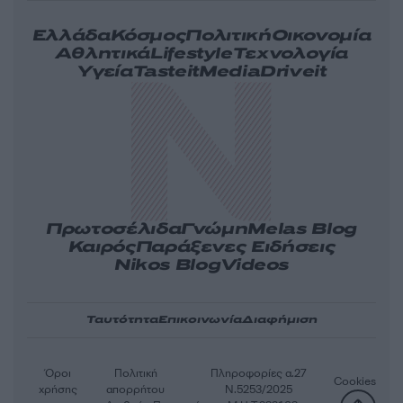
Ελλάδα
Κόσμος
Πολιτική
Οικονομία
Αθλητικά
Lifestyle
Τεχνολογία
Υγεία
Tasteit
Media
Driveit
Πρωτοσέλιδα
Γνώμη
Melas Blog
Καιρός
Παράξενες Ειδήσεις
Nikos Blog
Videos
Ταυτότητα
Επικοινωνία
Διαφήμιση
Όροι
Πολιτική
Πληροφορίες α.27
Cookies
χρήσης
απορρήτου
Ν.5253/2025