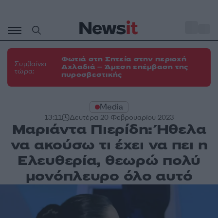
Μετάβαση
σε
o
31
περιεχόμενο
Φωτιά στη Σητεία στην περιοχή
Συμβαίνει
Αχλαδιά – Άμεση επέμβαση της
τώρα:
πυροσβεστικής
Media
13:11
Δευτέρα 20 Φεβρουαρίου 2023
Μαριάντα Πιερίδη: Ήθελα
να ακούσω τι έχει να πει η
Ελευθερία, θεωρώ πολύ
μονόπλευρο όλο αυτό