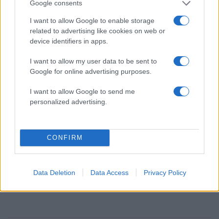
Έφυγαν οι συνεργάτες, μένει η Μαρία
184
Google consents
Καρυστιανού - Η επόμενη μέρα για την
«Ελπίδα για τη Δημοκρατία»
I want to allow Google to enable storage
related to advertising like cookies on web or
Canadair 515: Οι πρώτες εικόνες από την
131
device identifiers in apps.
κατασκευή του αεροσκάφους που θα
επιχειρεί και τη νύχτα στα μέτωπα της
φωτιάς
I want to allow my user data to be sent to
Google for online advertising purposes.
Μεταφορές χρημάτων: Πότε μπορεί να
70
θεωρηθούν δωρεές και να επιβληθεί
I want to allow Google to send me
φόρος – Τι ισχυεί για τις γονικές παροχές
personalized advertising.
Το πολωμένο μελτέμι που τροφοδότησε
59
τις φωτιές σε Αττική και Βοιωτία: «Από τα
ισχυρότερα επεισόδια των τελευταίων 50
χρόνων»
CONFIRM
Απίστευτο κι όμως αληθινό -
51
Aναστέλλονται τα τακτικά ραντεβού του
αγγειοχειρουργού του νοσοκομείου
Data Deletion
Data Access
Privacy Policy
Χανίων επειδή κλάπηκε το μηχανάκι του
γιατρού