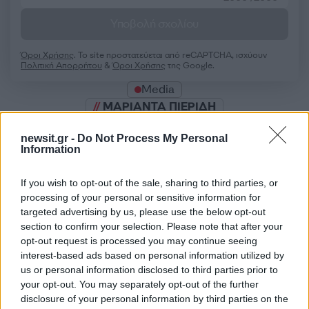
Υποβολή σχολίου
Όροι Χρήσης
. Το site προστατεύεται από reCAPTCHA, ισχύουν
Πολιτική Απορρήτου
&
Όροι Χρήσης
της Google.
Media
ΜΑΡΙΑΝΤΑ ΠΙΕΡΙΔΗ
Share:
newsit.gr -
Do Not Process My Personal
Information
Ακολουθήστε το Νewsit.gr στο
Google News
και
ενημερωθείτε πρώτοι για όλη την ειδησεογραφία και τα
If you wish to opt-out of the sale, sharing to third parties, or
τελευταία νέα
της ημέρας
processing of your personal or sensitive information for
targeted advertising by us, please use the below opt-out
section to confirm your selection. Please note that after your
opt-out request is processed you may continue seeing
interest-based ads based on personal information utilized by
us or personal information disclosed to third parties prior to
Πιο δημοφιλή
your opt-out. You may separately opt-out of the further
disclosure of your personal information by third parties on the