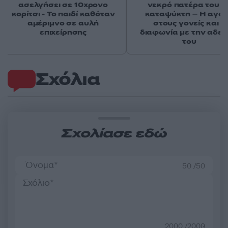
ασελγήσει σε 10χρονο
νεκρό πατέρα του σ
κορίτσι - Το παιδί καθόταν
καταψύκτη – Η αγά
αμέριμνο σε αυλή
στους γονείς και η
επιχείρησης
διαφωνία με την αδε
του
Σχόλια
Σχολίασε εδώ
50 /50
2000 /2000