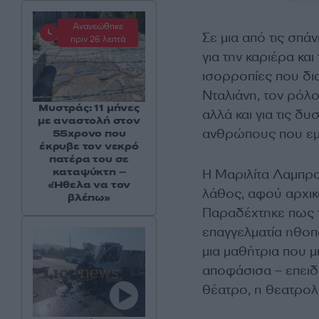
Ανανεώθηκε
Σε μια από τις σπάν
πριν 26 λεπτά
για την καριέρα κα
ισορροπίες που δι
Νταλιάνη, τον ρόλο
Μυστράς: 11 μήνες
αλλά και για τις δ
με αναστολή στον
ανθρώπους που εμ
55χρονο που
έκρυβε τον νεκρό
πατέρα του σε
καταψύκτη –
Η Μαριλίτα Λαμπρο
«Ήθελα να τον
λάθος, αφού αρχικ
βλέπω»
Παραδέχτηκε πως τ
επαγγελματία ηθοπο
μια μαθήτρια που 
αποφάσισα – επειδή
θέατρο, η θεατρολο