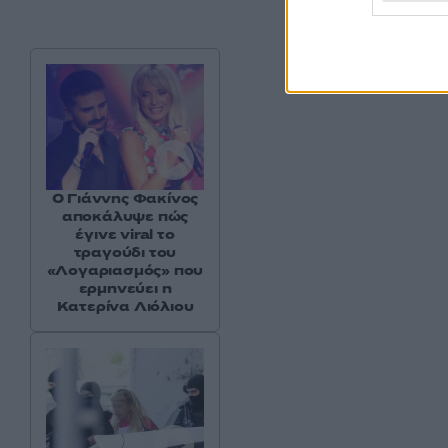
Ο Γιάννης Φακίνος
αποκάλυψε πώς
έγινε viral το
τραγούδι του
«Λογαριασμός» που
ερμηνεύει η
Κατερίνα Λιόλιου