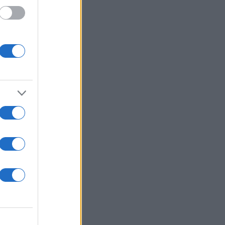
νέες
ον
ίναι