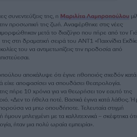
ιες συνεντεύξεις της, η
Μαριλίτα Λαμπροπούλου
μί
ι την προσωπική της ζωή. Αναφέρθηκε στις νέες
αμορφώθηκαν μετά το διαζύγιο που πήρε από τον Γι
 της στη δραματική σειρά του ΑΝΤ1 «Παιχνίδια Εκδί
υσκολίες του να αντιμετωπίζεις την προδοσία από
πιστεύεσαι.
πούλου αποκάλυψε ότι έγινε ηθοποιός σχεδόν κατά
ά είχε αποφασίσει να σπουδάσει θεατρολογία.
ης πήρε 10 χρόνια για να θεωρήσει τον εαυτό της
ιό. «Δεν το ήθελα ποτέ. Βασικά έγινα κατά λάθος. 
μπορούσα να μπω οπουδήποτε. Τελευταία στιγμή
 ήμουν μπλεγμένη με τα καλλιτεχνικά – σκέφτηκα ότι
γία, ήταν μια πολύ ωραία εμπειρία».