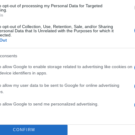
to opt-out of processing my Personal Data for Targeted
ing.
In
o opt-out of Collection, Use, Retention, Sale, and/or Sharing
ersonal Data that Is Unrelated with the Purposes for which it
lected.
στο διαζύγιό της από τον Γιάννη Νταλιάνη και στις 
Out
 τη δική της και των παιδιών της. «Είναι δύσκολο στ
τή η μετάβαση, τα παιδιά να έχουν δυο σπίτια, αλλά ε
consents
ορές είναι απαραίτητο».
o allow Google to enable storage related to advertising like cookies on
evice identifiers in apps.
ΔΙΑΦΗΜΙΣΗ
o allow my user data to be sent to Google for online advertising
s.
to allow Google to send me personalized advertising.
CONFIRM