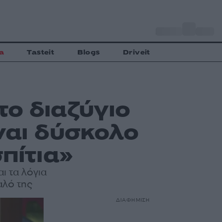
o
Αθήνα
33
C
a
Tasteit
Blogs
Driveit
ο διαζύγιο
ναι δύσκολο
πίτια»
ι τα λόγια
αλό της
ΔΙΑΦΗΜΙΣΗ