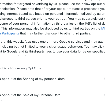
formation for targeted advertising by us, please use the below opt-out s
 να ήταν ο πιο υγιής από όλους μας. Είχε όρεξη για 
r selection. Please note that after your opt-out request is processed y
ούτε το έκρυβε. Μου είχε πει κάτι… “Κοίταξε να δεις,
eing interest-based ads based on personal information utilized by us or
disclosed to third parties prior to your opt-out. You may separately opt-
 τη δουλειά μας είναι το πρώτο που κάνουμε. Ξέρεις 
losure of your personal information by third parties on the IAB’s list of
μου είχε πει. Δεν φαντάζεται κανένα σενάριο και έτσι
. This information may also be disclosed by us to third parties on the
IA
ι, αυτό έκανε».
Participants
that may further disclose it to other third parties.
 that this website/app uses one or more Google services and may gath
including but not limited to your visit or usage behaviour. You may click 
 to Google and its third-party tags to use your data for below specifi
ogle consent section.
l Data Processing Opt Outs
o opt-out of the Sharing of my personal data.
In
o opt-out of the Sale of my Personal Data.
In