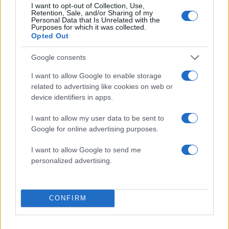
I want to opt-out of Collection, Use,
Αν τα χάσατε
Retention, Sale, and/or Sharing of my
Personal Data that Is Unrelated with the
Purposes for which it was collected.
Opted Out
Google consents
I want to allow Google to enable storage
related to advertising like cookies on web or
device identifiers in apps.
«Αφιέρωσε τη ζωή της στο
Αργολίδα: Προφυλακισ
I want to allow my user data to be sent to
να βοηθά ανθρώπους που
οι δύο κατηγορούμενοι
Google for online advertising purposes.
είχαν ανάγκη» - Η πρώτη
τη δολοφονία του
δήλωση της οικογένειας
58χρονου ψυχολόγ
I want to allow Google to send me
της 38χρονης Λίζα που
personalized advertising.
βρέθηκε νεκρή στην
Κυψέλη
CONFIRM
Σχόλια