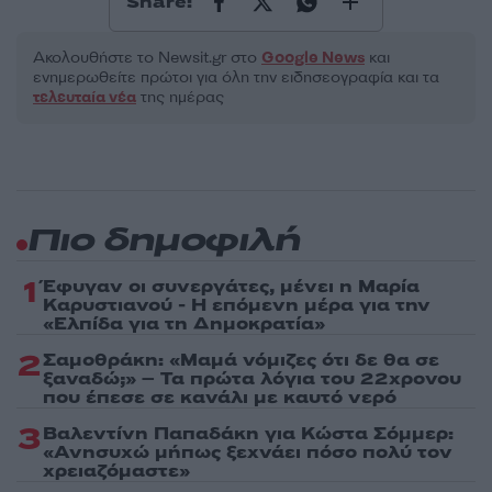
Share:
Ακολουθήστε το Νewsit.gr στο
Google News
και
ενημερωθείτε πρώτοι για όλη την ειδησεογραφία και τα
τελευταία νέα
της ημέρας
Πιο δημοφιλή
1
Έφυγαν οι συνεργάτες, μένει η Μαρία
Καρυστιανού - Η επόμενη μέρα για την
«Ελπίδα για τη Δημοκρατία»
2
Σαμοθράκη: «Μαμά νόμιζες ότι δε θα σε
ξαναδώ;» – Τα πρώτα λόγια του 22χρονου
που έπεσε σε κανάλι με καυτό νερό
3
Βαλεντίνη Παπαδάκη για Κώστα Σόμμερ:
«Ανησυχώ μήπως ξεχνάει πόσο πολύ τον
χρειαζόμαστε»