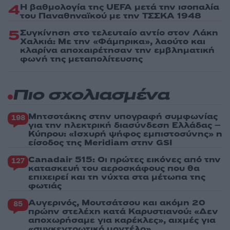
4
Η βαθμολογία της UEFA μετά την ισοπαλία
του Παναθηναϊκού με την ΤΣΣΚΑ 1948
5
Συγκίνηση στο τελευταίο αντίο στον Λάκη
Χαλκιά: Με την «Φάμπρικα», λαούτο και
κλαρίνα αποχαιρέτησαν την εμβληματική
φωνή της μεταπολίτευσης
Πιο σχολιασμένα
Μητσοτάκης στην υπογραφή συμφωνίας
198
για την ηλεκτρική διασύνδεση Ελλάδας –
Κύπρου: «Ισχυρή ψήφος εμπιστοσύνης» η
είσοδος της Meridiam στην GSI
Canadair 515: Οι πρώτες εικόνες από την
127
κατασκευή του αεροσκάφους που θα
επιχειρεί και τη νύχτα στα μέτωπα της
φωτιάς
Αυγερινός, Μουτσάτσου και ακόμη 20
85
πρώην στελέχη κατά Καρυστιανού: «Δεν
αποχωρήσαμε για καρέκλες», αιχμές για
«συγκεντρωτικό μοντέλο»