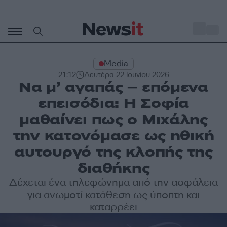
Μετάβαση
σε
o
31
περιεχόμενο
Media
21:12
Δευτέρα 22 Ιουνίου 2026
Να μ’ αγαπάς – επόμενα
επεισόδια: Η Σοφία
μαθαίνει πως ο Μιχάλης
την κατονόμασε ως ηθική
αυτουργό της κλοπής της
διαθήκης
Δέχεται ένα τηλεφώνημα από την ασφάλεια
για ανωμοτί κατάθεση ως ύποπτη και
καταρρέει