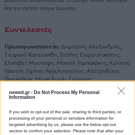
μπροστά, κουβαλώντας τη μνήμη όσων χάθηκαν
και την αγάπη όσων έμειναν.
Συντελεστές
Πρωταγωνιστούν οι:
Δημήτρης Αλεξανδρής,
Στεφανή Καπετανίδη, Στάθης Σταμουλακάτος,
Ελισάβετ Μουτάφη, Μιχαήλ Ταμπακάκης, Κώστας
Νικούλι, Ειρήνη Αγγελοπούλου, Αλέξανδρος
Πχιεχόβιακ, Μέγκι Σούλι, Γιώργος
Τριανταφυλλίδης, Αντριάνα Ανδρέοβιτς, Αλίνα
newsit.gr -
Do Not Process My Personal
Κωτσοβούλου, Ειρήνη Τσέλλου, Μαρίλια
Information
Μητρούση.
If you wish to opt-out of the sale, sharing to third parties, or
processing of your personal or sensitive information for
Στον ρόλο της Νικαίτης η
Μάνια
targeted advertising by us, please use the below opt-out
Παπαδημητρίου
.
section to confirm your selection. Please note that after your