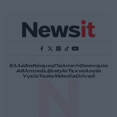
Ελλάδα
Κόσμος
Πολιτική
Οικονομία
Αθλητικά
Lifestyle
Τεχνολογία
Υγεία
Tasteit
Media
Driveit