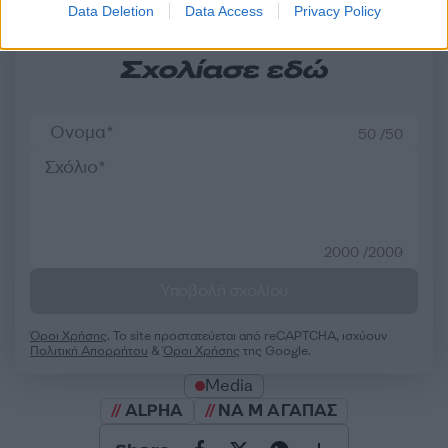
Data Deletion
Data Access
Privacy Policy
Σχολίασε εδώ
50 /50
2000 /2000
Υποβολή σχολίου
Όροι Χρήσης
. Το site προστατεύεται από reCAPTCHA, ισχύουν
Πολιτική Απορρήτου
&
Όροι Χρήσης
της Google.
Media
ALPHA
ΝΑ Μ ΑΓΑΠΑΣ