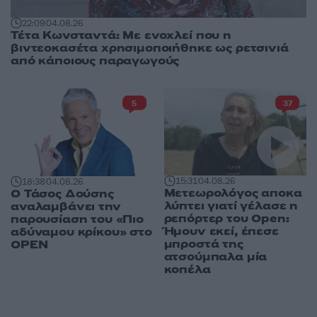
22:09
04.08.26
Τέτα Κωνσταντά: Με ενοχλεί που η
βιντεοκασέτα χρησιμοποιήθηκε ως ρετσινιά
από κάποιους παραγωγούς
5
37
15:31
04.08.26
18:38
04.08.26
Μετεωρολόγος αποκα
Ο Τάσος Δούσης
λύπτει γιατί γέλασε η
αναλαμβάνει την
ρεπόρτερ του Open:
παρουσίαση του «Πιο
Ήμουν εκεί, έπεσε
αδύναμου κρίκου» στο
μπροστά της
OPEN
ατσούμπαλα μία
κοπέλα