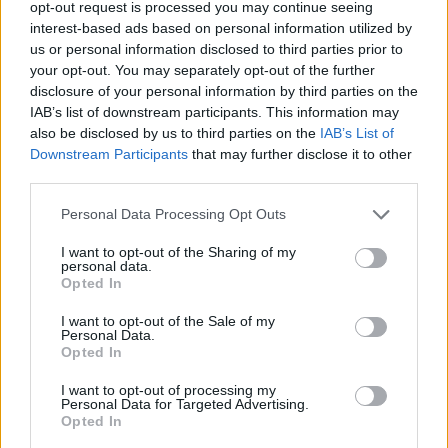
opt-out request is processed you may continue seeing
interest-based ads based on personal information utilized by
Το σενάριο υπογράφει η
Λίλιαν Λαζάνη
και τη
us or personal information disclosed to third parties prior to
σκηνοθεσία ο
Γιώργος Παπαβασιλείου
.
your opt-out. You may separately opt-out of the further
disclosure of your personal information by third parties on the
IAB’s list of downstream participants. This information may
Παραγωγή:
Pedio Productions
also be disclosed by us to third parties on the
IAB’s List of
Downstream Participants
that may further disclose it to other
ΔΙΑΦΗΜΙΣΗ
third parties.
Please note that this website/app uses one or more Google
Personal Data Processing Opt Outs
services and may gather and store information including but
not limited to your visit or usage behaviour. You may click to
I want to opt-out of the Sharing of my
personal data.
grant or deny consent to Google and its third-party tags to
Opted In
use your data for below specified purposes in below Google
consent section.
I want to opt-out of the Sale of my
Personal Data.
Opted In
I want to opt-out of processing my
Personal Data for Targeted Advertising.
Opted In