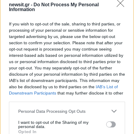
newsit.gr -
Do Not Process My Personal
Information
Πιο δημοφιλή
If you wish to opt-out of the sale, sharing to third parties, or
processing of your personal or sensitive information for
1
Η Ελένη Φωτοπούλου ευχήθηκε για τη
targeted advertising by us, please use the below opt-out
γιορτή του Άκη Παυλόπουλου: «Δεκαπέντε
χρόνια μου διδάσκει υπομονή και αγάπη»
section to confirm your selection. Please note that after your
opt-out request is processed you may continue seeing
2
Δολοφονία Βρετανίδας στην Κυψέλη: Οι
interest-based ads based on personal information utilized by
δύο καταθέσεις «κλειδί» της συζύγου του
us or personal information disclosed to third parties prior to
26χρονου Αφγανού – Το στίγμα του
κινητού, η θεία από την Ινδία και τα
your opt-out. You may separately opt-out of the further
απειλητικά μηνύματα
disclosure of your personal information by third parties on the
IAB’s list of downstream participants. This information may
3
Αριστοτέλης Δαμίγος: Στο Αποτεφρωτήριο
also be disclosed by us to third parties on the
IAB’s List of
Ριτσώνας το «ύστατο χαίρε» στον Έλληνα
σύνδεσμο του ελικοπτέρου που έπεσε στην
Downstream Participants
that may further disclose it to other
Ψάθα
third parties.
4
«Αφιέρωσε τη ζωή της στο να βοηθά
Please note that this website/app uses one or more Google
Personal Data Processing Opt Outs
ανθρώπους που είχαν ανάγκη» - Η πρώτη
services and may gather and store information including but
δήλωση της οικογένειας της 38χρονης
not limited to your visit or usage behaviour. You may click to
I want to opt-out of the Sharing of my
Λίζα που βρέθηκε νεκρή στην Κυψέλη
personal data.
grant or deny consent to Google and its third-party tags to
Opted In
Η Αγγελική Ηλιάδη περιγράφει το θαύμα