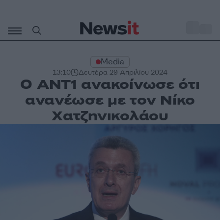
Μετάβαση
σε
o
35
περιεχόμενο
Media
13:10
Δευτέρα 29 Απριλίου 2024
Ο ΑΝΤ1 ανακοίνωσε ότι
ανανέωσε με τον Νίκο
Χατζηνικολάου