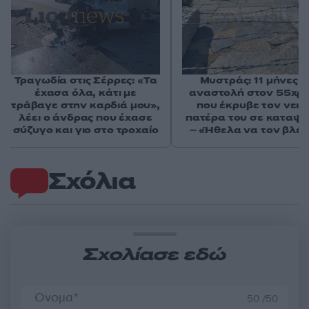
Τραγωδία στις Σέρρες: «Τα
Μυστράς: 11 μήνες μ
έχασα όλα, κάτι με
αναστολή στον 55χρ
τράβαγε στην καρδιά μου»,
που έκρυβε τον νεκ
λέει ο άνδρας που έχασε
πατέρα του σε καταψ
σύζυγο και γιο στο τροχαίο
– «Ήθελα να τον βλέ
Σχόλια
Σχολίασε εδώ
50 /50