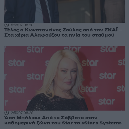
15:58
07.08.26
Τέλος ο Κωνσταντίνος Ζούλας από τον ΣΚΑΪ –
Στα χέρια Αλαφούζου τα ηνία του σταθμού
12:56
07.08.26
Άση Μπήλιου: Από το Σάββατο στην
καθημερινή ζώνη του Star το «Stars System»