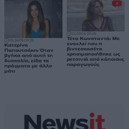
8
22:09
04.08.26
Τέτα Κωνσταντά: Με
00:16
05.08.26
ενοχλεί που η
Κατερίνα
βιντεοκασέτα
Παπουτσάκη: Όταν
χρησιμοποιήθηκε ως
βγήκα από αυτή τη
ρετσινιά από κάποιους
δυσκολία, είδα τα
παραγωγούς
πράγματα με άλλο
μάτι