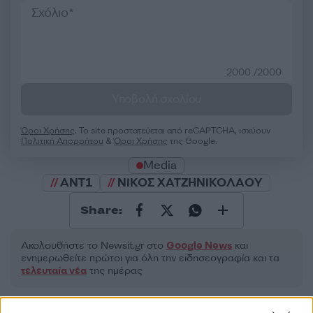
2000 /2000
Υποβολή σχολίου
Όροι Χρήσης
. Το site προστατεύεται από reCAPTCHA, ισχύουν
Πολιτική Απορρήτου
&
Όροι Χρήσης
της Google.
Media
ΑΝΤ1
ΝΙΚΟΣ ΧΑΤΖΗΝΙΚΟΛΑΟΥ
Share:
Ακολουθήστε το Νewsit.gr στο
Google News
και
ενημερωθείτε πρώτοι για όλη την ειδησεογραφία και τα
τελευταία νέα
της ημέρας