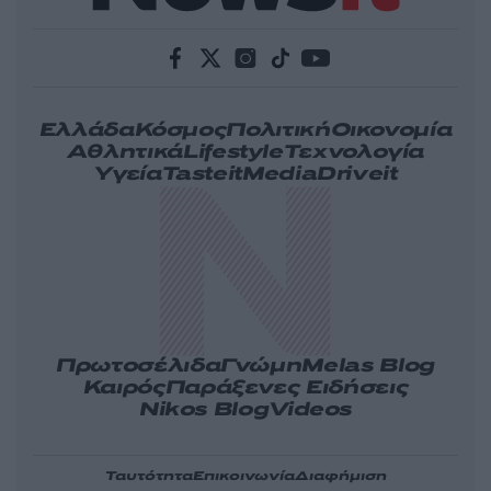
Ελλάδα
Κόσμος
Πολιτική
Οικονομία
Αθλητικά
Lifestyle
Τεχνολογία
Υγεία
Tasteit
Media
Driveit
Πρωτοσέλιδα
Γνώμη
Melas Blog
Καιρός
Παράξενες Ειδήσεις
Nikos Blog
Videos
Ταυτότητα
Επικοινωνία
Διαφήμιση