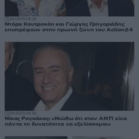
16:06
05.08.26
Ντόρα Κουτροκόη και Γιώργος Γρηγοριάδης
επιστρέφουν στην πρωινή ζώνη του Action24
08:51
05.08.26
Νίκος Ρογκάκος: «Νιώθω ότι στον ΑΝΤ1 είχα
πάντα τη δυνατότητα να εξελίσσομαι»