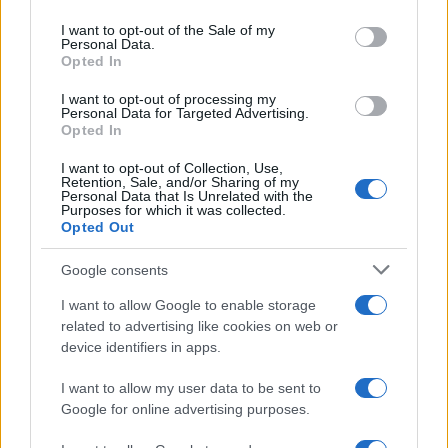
5
use your data for below specified purposes in below Google
που έζησε και πώς είδε τον Χριστό μπροστά
consent section.
I want to opt-out of the Sale of my
της: «Ήταν ό,τι πιο όμορφο έχω δει στη ζωή
Personal Data.
μου»
Opted In
I want to opt-out of processing my
Personal Data for Targeted Advertising.
Πιο σχολιασμένα
Opted In
Μητσοτάκης στην υπογραφή συμφωνίας
198
I want to opt-out of Collection, Use,
για την ηλεκτρική διασύνδεση Ελλάδας –
Retention, Sale, and/or Sharing of my
Κύπρου: «Ισχυρή ψήφος εμπιστοσύνης» η
Personal Data that Is Unrelated with the
Purposes for which it was collected.
είσοδος της Meridiam στην GSI
Opted Out
Έφυγαν οι συνεργάτες, μένει η Μαρία
184
Καρυστιανού - Η επόμενη μέρα για την
Google consents
«Ελπίδα για τη Δημοκρατία»
I want to allow Google to enable storage
Canadair 515: Οι πρώτες εικόνες από την
129
related to advertising like cookies on web or
κατασκευή του αεροσκάφους που θα
επιχειρεί και τη νύχτα στα μέτωπα της
device identifiers in apps.
φωτιάς
I want to allow my user data to be sent to
Marfin: Η 46χρονη πήρε προθεσμία για
88
Google for online advertising purposes.
να απολογηθεί την Τρίτη – «Είναι αθώα,
συμμετείχε στη διαδήλωση όπως και