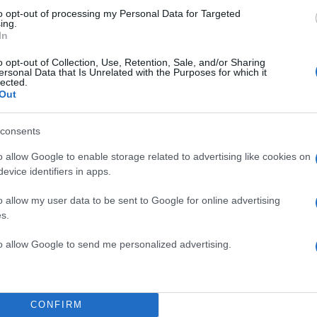
to opt-out of processing my Personal Data for Targeted
ing.
In
o opt-out of Collection, Use, Retention, Sale, and/or Sharing
ersonal Data that Is Unrelated with the Purposes for which it
lected.
Out
consents
o allow Google to enable storage related to advertising like cookies on
evice identifiers in apps.
o allow my user data to be sent to Google for online advertising
s.
to allow Google to send me personalized advertising.
CONFIRM