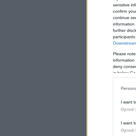
sensitive in
σιγουριά, αλλά αυτ
confirm you
continue se
information 
further disc
participants
Downstream 
Please note
information 
deny consent
in below Go
Persona
I want t
Opted 
I want t
Opted 