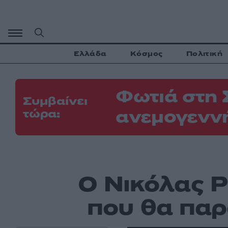
Μετάβαση
σε
περιεχόμενο
Ελλάδα
Κόσμος
Πολιτική
Φωτιά στη 
Συμβαίνει
ανεμογεννή
τώρα:
Ο Νικόλας Ρ
που θα παρ