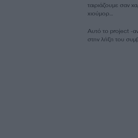
ταιριάζουμε σαν χα
χιούμορ…
Αυτό το project -α
στην λήξη του συμ