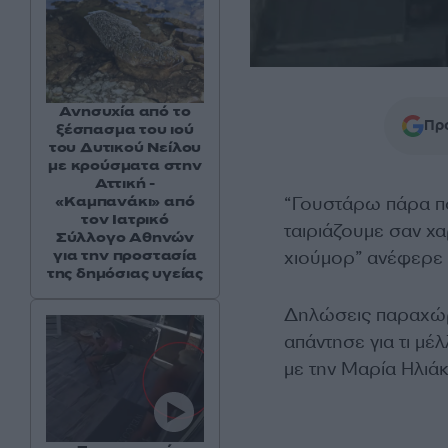
Ανησυχία από το
Προ
ξέσπασμα του ιού
του Δυτικού Νείλου
με κρούσματα στην
Αττική -
“Γουστάρω πάρα πο
«Καμπανάκι» από
τον Ιατρικό
ταιριάζουμε σαν χα
Σύλλογο Αθηνών
χιούμορ” ανέφερε
για την προστασία
της δημόσιας υγείας
Δηλώσεις παραχώρη
απάντησε για τι μέ
με την Μαρία Ηλιά