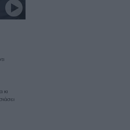
τι
 κι
σιάσει