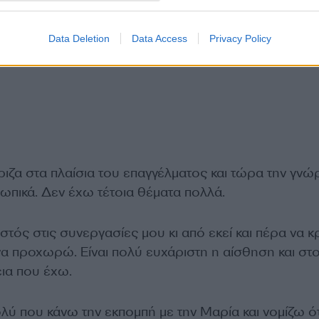
Data Deletion
Data Access
Privacy Policy
ιζα στα πλαίσια του επαγγέλματος και τώρα την γνώ
ωπικά. Δεν έχω τέτοια θέματα πολλά.
στός στις συνεργασίες μου κι από εκεί και πέρα να 
 να προχωρώ. Είναι πολύ ευχάριστη η αίσθηση και στ
εια που έχω.
ύ που κάνω την εκπομπή με την Μαρία και νομίζω ότ