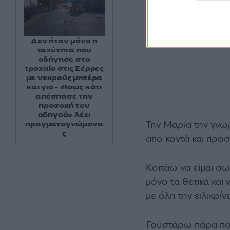
Δεν ήταν μόνο η
ταχύτητα που
οδήγησε στο
τροχαίο στις Σέρρες
με νεκρούς μητέρα
και γιο - «Ίσως κάτι
απέσπασε την
προσοχή του
οδηγού» λέει
Την Μαρία την γνώρ
πραγματογνώμονα
ς
από κοντά και προσ
Κοιτάω να είμαι σω
μόνο τα θετικά και
με όλη την ειλικρίν
Γουστάρω πάρα πολ