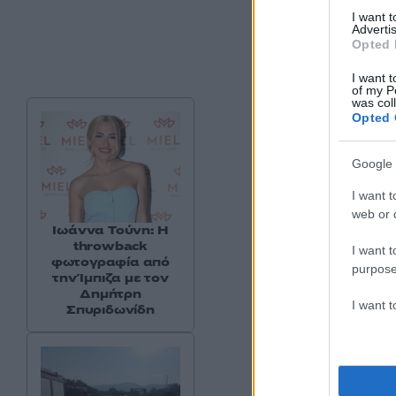
I want 
Advertis
Opted 
I want t
of my P
was col
Opted 
Google 
I want t
web or d
Ιωάννα Τούνη: Η
throwback
I want t
φωτογραφία από
purpose
την Ίμπιζα με τον
Δημήτρη
I want 
Σπυριδωνίδη