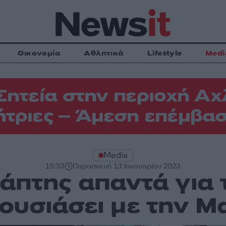
Οικονομία
Αθλητικά
Lifestyle
Medi
Σητεία στην περιοχή Αχ
τριες – Άμεση επέμβασ
Media
15:33
Παρασκευή 13 Ιανουαρίου 2023
άπτης απαντά για
ουσιάσει με την Μ