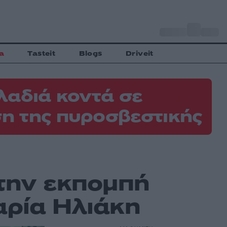
o
Αθήνα
29
C
a
Tasteit
Blogs
Driveit
λαδιά κοντά σε
η της πυροσβεστικής
 την εκπομπή
αρία Ηλιάκη