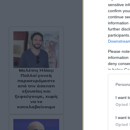
sensitive in
κομμάτια- ο ίδιος
confirm you
και το πουκάμισο.
continue se
information 
further disc
participants
Downstream 
Please note
information 
deny consent
in below Go
Μελέτης Ηλίας:
Πολλοί γονείς
παρασυρόμαστε
Persona
από την άσκηση
εξουσίας και
ξεφεύγουμε, χωρίς
I want t
να το
Opted 
καταλαβαίνουμε
I want t
Opted 