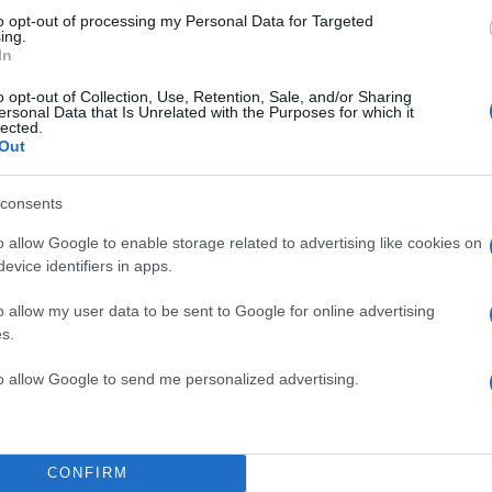
to opt-out of processing my Personal Data for Targeted
ing.
άθος 400 ευρώ και είπα στους φίλους μου “θα με 
In
ρακτηριστικά ο Παύλος Σταματόπουλος.
o opt-out of Collection, Use, Retention, Sale, and/or Sharing
ersonal Data that Is Unrelated with the Purposes for which it
ΔΙΑΦΗΜΙΣΗ
lected.
Out
consents
o allow Google to enable storage related to advertising like cookies on
evice identifiers in apps.
o allow my user data to be sent to Google for online advertising
s.
to allow Google to send me personalized advertising.
CONFIRM