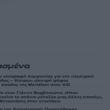
ασμένα
ν υπογραφή συμφωνίας για την ηλεκτρική
άδας – Κύπρου: «Ισχυρή ψήφος
 είσοδος της Meridiam στην GSI
τίο στον Γιάννη Βαρβιτσιώτη: «Ήταν
εκείνο το σπάνιο μέταλλο μιας άλλης εποχής»,
 Μητσοτάκης στον επικήδειο
ια την Καρυστιανού: Παραιτήθηκαν