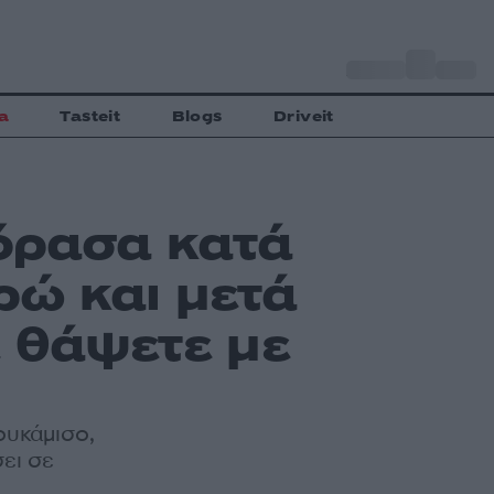
o
Αθήνα
30
C
a
Tasteit
Blogs
Driveit
όρασα κατά
ρώ και μετά
ε θάψετε με
ουκάμισο,
ει σε