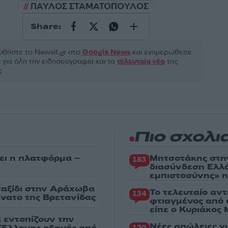
ΠΑΥΛΟΣ ΣΤΑΜΑΤΟΠΟΥΛΟΣ
Share:
θήστε το Νewsit.gr στο
Google News
και ενημερωθείτε
 για όλη την ειδησεογραφία και τα
τελευταία νέα
της
ς
Πιο σχολι
ει η πλατφόρμα –
Μητσοτάκης στη
183
διασύνδεση Ελλ
εμπιστοσύνης» η
 ταξίδι στην Αράχωβα
Το τελευταίο αν
134
άνατο της Βρετανίδας
φτιαγμένος από 
είπε ο Κυριάκος
α εντοπίζουν την
Νέες απώλειες γ
ε Έλληνας οδηγός από
130