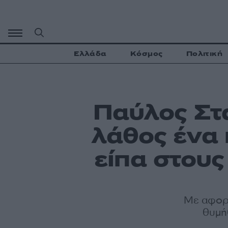
Μετάβαση
σε
περιεχόμενο
Ελλάδα
Κόσμος
Πολιτική
Παύλος Στ
λάθος ένα 
είπα στους
Με αφορμ
θυμή