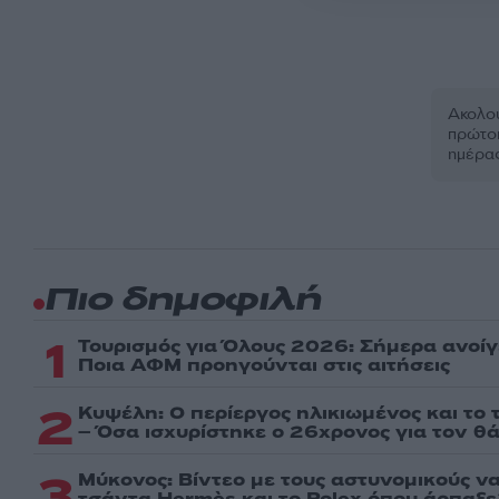
Ακολου
πρώτοι
ημέρα
Πιο δημοφιλή
1
Τουρισμός για Όλους 2026: Σήμερα ανοίγ
Ποια ΑΦΜ προηγούνται στις αιτήσεις
2
Κυψέλη: Ο περίεργος ηλικιωμένος και το
– Όσα ισχυρίστηκε ο 26χρονος για τον θ
3
Μύκονος: Βίντεο με τους αστυνομικούς ν
τσάντα Hermès και το Rolex όπου άρπαξ