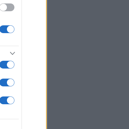
θάψετε