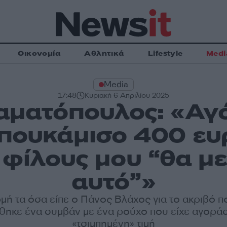
Οικονομία
Αθλητικά
Lifestyle
Medi
Media
17:48
Κυριακή 6 Απριλίου 2025
αματόπουλος: «Αγ
πουκάμισο 400 ευ
 φίλους μου “θα μ
αυτό”»
ή τα όσα είπε ο Πάνος Βλάχος για το ακριβό π
θηκε ένα συμβάν με ένα ρούχο που είχε αγοράσ
«τσιμπημένη» τιμή