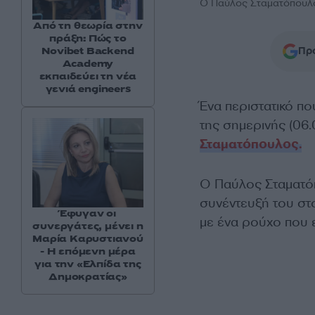
Ο Παύλος Σταματόπουλ
Από τη θεωρία στην
πράξη: Πώς το
Προ
Novibet Backend
Academy
εκπαιδεύει τη νέα
γενιά engineers
Ένα περιστατικό π
της σημερινής (06.
Σταματόπουλος.
Ο Παύλος Σταματόπ
συνέντευξή του στ
Έφυγαν οι
με ένα ρούχο που ε
συνεργάτες, μένει η
Μαρία Καρυστιανού
- Η επόμενη μέρα
για την «Ελπίδα της
Δημοκρατίας»