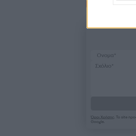
Σχόλι
Όροι Χρήσης
. Το site π
Google.