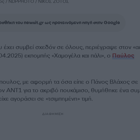
ος / NDPPHOTO / ΝΙΚΟΣ ΖΟΤΟΣ
σθήκη του newsit.gr ως προτεινόμενη πηγή στην Google
ου έχει συμβεί σχεδόν σε όλους, περιέγραψε στον «
04.2025) εκπομπής «Χαμογέλα και πάλι», ο
Παύλος
ουλος, με αφορμή τα όσα είπε ο Πάνος Βλάχος σε
ον ΑΝΤ1 για το ακριβό πουκάμισο, θυμήθηκε ένα συ
ίχε αγοράσει σε «τσιμπημένη» τιμή.
ΔΙΑΦΗΜΙΣΗ