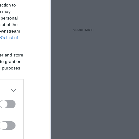
ection to
λικά
ou may
 personal
out of the
ΔΙΑΦΗΜΙΣΗ
 downstream
B’s List of
er and store
to grant or
ed purposes