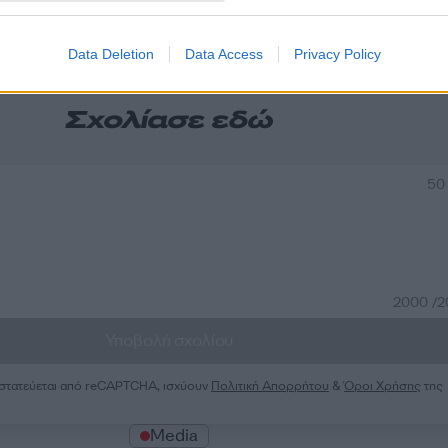
α
Data Deletion
Data Access
Privacy Policy
Σχολίασε εδώ
50
2000 /
Υποβολή σχολίου
ροστατεύεται από reCAPTCHA, ισχύουν
Πολιτική Απορρήτου
&
Όροι Χρήσης
της
Media