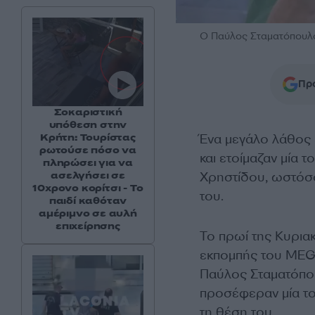
Ο Παύλος Σταματόπουλ
Προ
Σοκαριστική
υπόθεση στην
Ένα μεγάλο λάθος 
Κρήτη: Τουρίστας
ρωτούσε πόσο να
και ετοίμαζαν μία 
πληρώσει για να
Χρηστίδου, ωστό
ασελγήσει σε
10χρονο κορίτσι - Το
του.
παιδί καθόταν
αμέριμνο σε αυλή
επιχείρησης
Το πρωί της Κυριακ
εκπομπής του MEGA
Παύλος Σταματόπου
προσέφεραν μία το
τη θέση του.