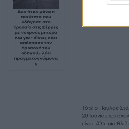
Δεν ήταν μόνο η
ταχύτητα που
οδήγησε στο
τροχαίο στις Σέρρες
με νεκρούς μητέρα
και γιο - «Ίσως κάτι
απέσπασε την
προσοχή του
οδηγού» λέει
πραγματογνώμονα
ς
Τότε ο Παύλος Σταμ
29 Ιουνίου και σχολ
είναι: «Ό,τι πιο θ