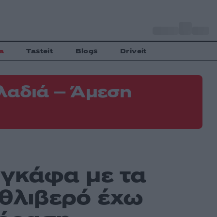
o
Αθήνα
31
C
a
Tasteit
Blogs
Driveit
λαδιά – Άμεση
 γκάφα με τα
ο θλιβερό έχω