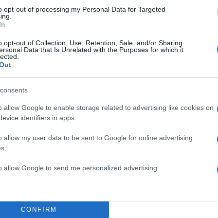
to opt-out of processing my Personal Data for Targeted
ing.
In
o opt-out of Collection, Use, Retention, Sale, and/or Sharing
ersonal Data that Is Unrelated with the Purposes for which it
lected.
Out
consents
o allow Google to enable storage related to advertising like cookies on
evice identifiers in apps.
o allow my user data to be sent to Google for online advertising
s.
θες και μου λέει “να σου πω, αύριο έχει γενέθλια ο
to allow Google to send me personalized advertising.
 απαντάω “όχι καλέ, η Ναταλία Γερμανού έχει”»,
σσυ Χρηστίδου.
CONFIRM