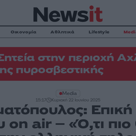
Οικονομία
Αθλητικά
Lifestyle
Medi
Σητεία στην περιοχή Αχ
ης πυροσβεστικής
Media
15:17
Κυριακή 22 Ιουνίου 2025
ατόπουλος: Επική
 on air – «Ό,τι πι