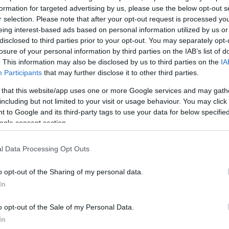
formation for targeted advertising by us, please use the below opt-out s
r selection. Please note that after your opt-out request is processed y
μοσιογράφος ζήτησε από τους συνεργάτες του να τ
eing interest-based ads based on personal information utilized by us or
ασικό κομμάτι των γενεθλίων και έσβησε το κερί το
disclosed to third parties prior to your opt-out. You may separately opt-
losure of your personal information by third parties on the IAB’s list of
. This information may also be disclosed by us to third parties on the
IA
ΔΙΑΦΗΜΙΣΗ
Participants
that may further disclose it to other third parties.
 that this website/app uses one or more Google services and may gath
including but not limited to your visit or usage behaviour. You may click 
 to Google and its third-party tags to use your data for below specifi
ogle consent section.
l Data Processing Opt Outs
o opt-out of the Sharing of my personal data.
In
o opt-out of the Sale of my Personal Data.
In