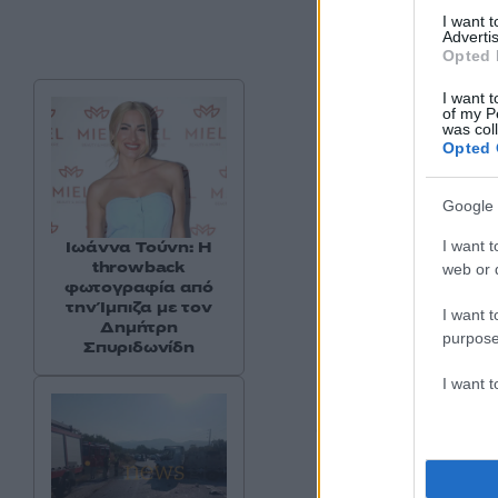
I want 
Advertis
Opted 
I want t
of my P
was col
Opted 
Google 
I want t
Ιωάννα Τούνη: Η
throwback
web or d
φωτογραφία από
την Ίμπιζα με τον
I want t
Δημήτρη
purpose
Σπυριδωνίδη
«Με πήρε η Μαρία χ
I want 
Παύλος, ε;” και της
απολογήθηκε η Σί