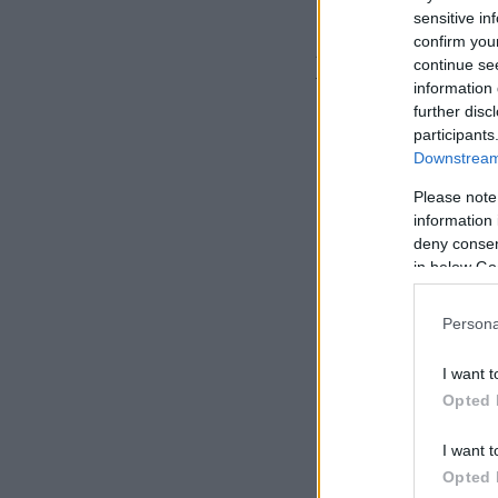
sensitive in
confirm you
Αμέσως μετά, ο δη
continue se
τραγουδήσουν το κλ
information 
further disc
participants
Downstream 
Please note
information 
deny consent
in below Go
Persona
I want t
Opted 
I want t
Opted 