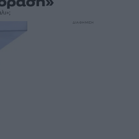
εόραση»
λι»;
ΔΙΑΦΗΜΙΣΗ