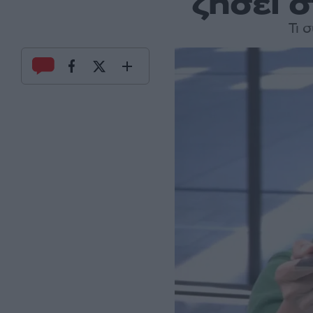
ζήσει 
Τι 