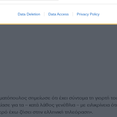
Data Deletion
Data Access
Privacy Policy
ατόπουλος σημείωσε ότι έχει σύντομα τη γιορτή του
ίασε για τα – κατά λάθος γενέθλια – με ειλικρίνεια ότι
λιβερό έχω ζήσει στην ελληνική τηλεόραση».