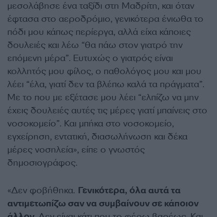
μεσολάβησε ένα ταξίδι στη Μαδρίτη, και όταν
έφτασα στο αεροδρόμιο, γενικότερα ένιωθα το
πόδι μου κάπως περίεργα, αλλά είχα κάποιες
δουλειές και λέω “θα πάω στον γιατρό την
επόμενη μέρα”. Ευτυχώς ο γιατρός είναι
κολλητός μου φίλος, ο παθολόγος μου και μου
λέει “έλα, γιατί δεν τα βλέπω καλά τα πράγματα”.
Με το που με εξέτασε μου λέει “ελπίζω να μην
έχεις δουλειές αυτές τις μέρες γιατί μπαίνεις στο
νοσοκομείο”. Και μπήκα στο νοσοκομείο,
εγχείρηση, εντατική, διασωλήνωση και δέκα
μέρες νοσηλεία», είπε ο γνωστός
δημοσιογράφος.
«Δεν φοβήθηκα.
Γενικότερα, όλα αυτά τα
αντιμετωπίζω σαν να συμβαίνουν σε κάποιον
άλλον.
Δεν είναι κάτι που το φέρω βαρέως. Και