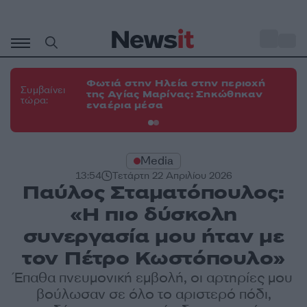
Μετάβαση
σε
o
34
περιεχόμενο
Φωτιά στην Ηλεία στην περιοχή
Φω
Συμβαίνει
της Αγίας Μαρίνας: Σηκώθηκαν
Κο
τώρα:
εναέρια μέσα
α
Media
13:54
Τετάρτη 22 Απριλίου 2026
Παύλος Σταματόπουλος:
«Η πιο δύσκολη
συνεργασία μου ήταν με
τον Πέτρο Κωστόπουλο»
Έπαθα πνευμονική εμβολή, οι αρτηρίες μου
βούλωσαν σε όλο το αριστερό πόδι,