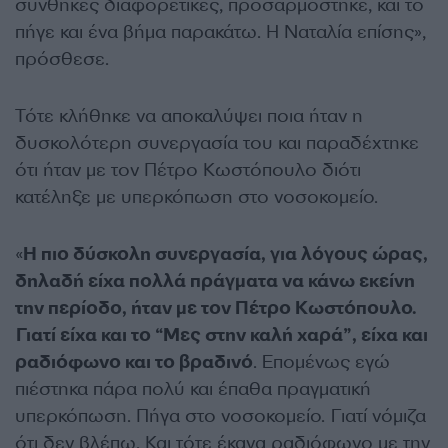
συνθήκες διαφορετικές, προσαρμόστηκε, και το
πήγε και ένα βήμα παρακάτω. Η Ναταλία επίσης»,
πρόσθεσε.
Τότε κλήθηκε να αποκαλύψει ποια ήταν η
δυσκολότερη συνεργασία του και παραδέχτηκε
ότι ήταν με τον Πέτρο Κωστόπουλο διότι
κατέληξε με υπερκόπωση στο νοσοκομείο.
«
Η πιο δύσκολη συνεργασία, για λόγους ώρας,
δηλαδή είχα πολλά πράγματα να κάνω εκείνη
την περίοδο, ήταν με τον Πέτρο Κωστόπουλο.
Γιατί είχα και το “Μες στην καλή χαρά”, είχα και
ραδιόφωνο και το βραδινό
. Επομένως εγώ
πιέστηκα πάρα πολύ και έπαθα πραγματική
υπερκόπωση. Πήγα στο νοσοκομείο. Γιατί νόμιζα
ότι δεν βλέπω. Και τότε έκανα ραδιόφωνο με την