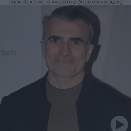
παραδέχτηκε ο γνωστός δημοσιογράφος