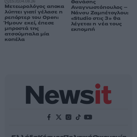
Θανάσης
15:31
04.08.26
Μετεωρολόγος αποκα
Αναγνωστόπουλος –
λύπτει γιατί γέλασε η
Νάνσυ Ζαμπέτογλου:
ρεπόρτερ του Open:
«Studio στις 3» θα
Ήμουν εκεί, έπεσε
λέγεται η νέα τους
μπροστά της
εκπομπή
ατσούμπαλα μία
κοπέλα