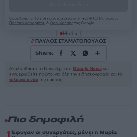
Υποβολή σχολίου
Όροι Χρήσης
. Το site προστατεύεται από reCAPTCHA, ισχύουν
Πολιτική Απορρήτου
&
Όροι Χρήσης
της Google.
Media
ΠΑΥΛΟΣ ΣΤΑΜΑΤΟΠΟΥΛΟΣ
Share:
Ακολουθήστε το Νewsit.gr στο
Google News
και
ενημερωθείτε πρώτοι για όλη την ειδησεογραφία και τα
τελευταία νέα
της ημέρας
Πιο δημοφιλή
1
Έφυγαν οι συνεργάτες, μένει η Μαρία