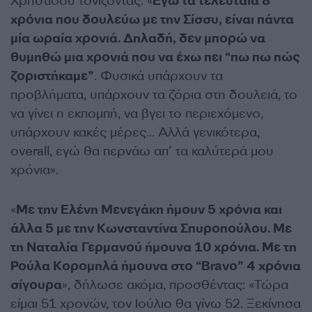
Χρηστίδου τονίζοντας: «
Εγώ τα τελευταία 8
χρόνια που δουλεύω με την Σίσσυ, είναι πάντα
μία ωραία χρονιά. Δηλαδή, δεν μπορώ να
θυμηθώ μια χρονιά που να έχω πει “πω πω πώς
ζοριστήκαμε”
. Φυσικά υπάρχουν τα
προβλήματα, υπάρχουν τα ζόρια στη δουλειά, το
να γίνει η εκπομπή, να βγει το περιεχόμενο,
υπάρχουν κακές μέρες… Αλλά γενικότερα,
overall, εγώ θα περνάω απ’ τα καλύτερά μου
χρόνια».
«
Με την Ελένη Μενεγάκη ήμουν 5 χρόνια και
άλλα 5 με την Κωνσταντίνα Σπυροπούλου. Με
τη Ναταλία Γερμανού ήμουνα 10 χρόνια. Με τη
Ρούλα Κορομηλά ήμουνα στο “Bravo” 4 χρόνια
σίγουρα
», δήλωσε ακόμα, προσθέντας: «Τώρα
είμαι 51 χρονών, τον Ιούλιο θα γίνω 52. Ξεκίνησα