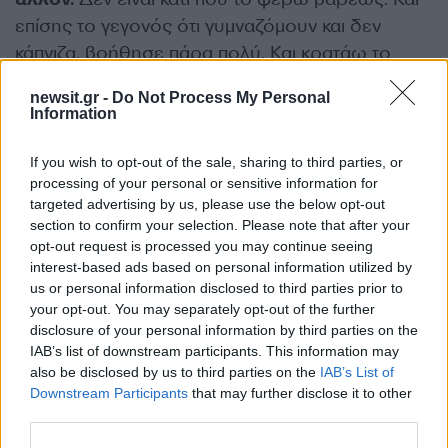
επίσης το γεγονός ότι γυμναζόμουν και δεν
κάπνιζα, βοήθησε πάρα πολύ. Και κρατάω το
θετικό κομμάτι, ότι η στάση μου απέναντι στη
newsit.gr -
Do Not Process My Personal
ζωή, με βοήθησε σ’ αυτή τη δύσκολη στιγμή»,
Information
σημείωσε ακόμα ο Παύλος Σταματόπουλος.
If you wish to opt-out of the sale, sharing to third parties, or
processing of your personal or sensitive information for
«Τις αρρώστιες, τις φοβάμαι. Φοβάμαι
targeted advertising by us, please use the below opt-out
γενικότερα να μην… επειδή η μητέρα μου την
section to confirm your selection. Please note that after your
έχασα από καρκίνο και ήταν 3 χρόνια πολύ
opt-out request is processed you may continue seeing
interest-based ads based on personal information utilized by
δύσκολα, και για τον ασθενή είναι δύσκολο…
us or personal information disclosed to third parties prior to
Αλλά και για τον άνθρωπο που είναι δίπλα…
your opt-out. You may separately opt-out of the further
Νομίζω ότι αυτή η φθορά της ασθένειας, που
disclosure of your personal information by third parties on the
από ένα σημείο και μετά είναι δύσκολο να
IAB’s list of downstream participants. This information may
also be disclosed by us to third parties on the
IAB’s List of
κάνεις κάποια πράγματα για να βοηθήσεις,
Downstream Participants
that may further disclose it to other
αυτό είναι που φοβάμαι
», παραδέχτηκε στη
third parties.
συνέχεια.