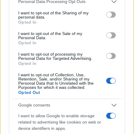
Please note that this website/app uses one or more Google
Personal Data Processing Opt Outs
services and may gather and store information including but
not limited to your visit or usage behaviour. You may click to
I want to opt-out of the Sharing of my
personal data.
grant or deny consent to Google and its third-party tags to
Opted In
use your data for below specified purposes in below Google
consent section.
I want to opt-out of the Sale of my
Personal Data.
Opted In
I want to opt-out of processing my
Personal Data for Targeted Advertising.
Opted In
I want to opt-out of Collection, Use,
Retention, Sale, and/or Sharing of my
Personal Data that Is Unrelated with the
Purposes for which it was collected.
Opted Out
Google consents
I want to allow Google to enable storage
related to advertising like cookies on web or
Τέλος η Σίσσυ Χρηστίδου «εισέβαλλε» στο
device identifiers in apps.