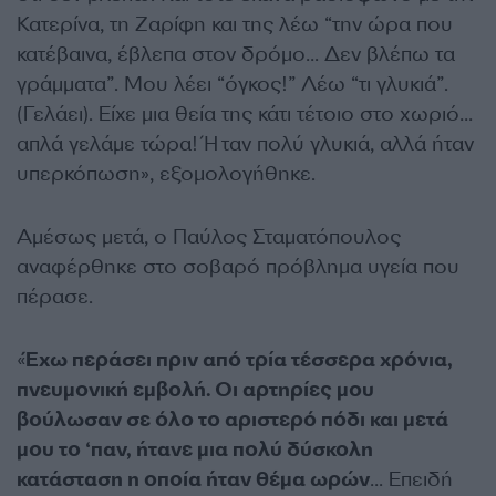
Κατερίνα, τη Ζαρίφη και της λέω “την ώρα που
κατέβαινα, έβλεπα στον δρόμο… Δεν βλέπω τα
γράμματα”. Μου λέει “όγκος!” Λέω “τι γλυκιά”.
(Γελάει). Είχε μια θεία της κάτι τέτοιο στο χωριό…
απλά γελάμε τώρα! Ήταν πολύ γλυκιά, αλλά ήταν
υπερκόπωση», εξομολογήθηκε.
Αμέσως μετά, ο Παύλος Σταματόπουλος
αναφέρθηκε στο σοβαρό πρόβλημα υγεία που
πέρασε.
«
Έχω περάσει πριν από τρία τέσσερα χρόνια,
πνευμονική εμβολή. Οι αρτηρίες μου
βούλωσαν σε όλο το αριστερό πόδι και μετά
μου το ‘παν, ήτανε μια πολύ δύσκολη
κατάσταση η οποία ήταν θέμα ωρών
… Επειδή