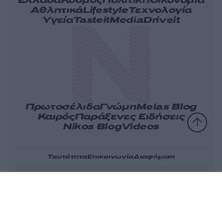
Ελλάδα
Κόσμος
Πολιτική
Οικονομία
Αθλητικά
Lifestyle
Τεχνολογία
Υγεία
Tasteit
Media
Driveit
Πρωτοσέλιδα
Γνώμη
Melas Blog
Καιρός
Παράξενες Ειδήσεις
Nikos Blog
Videos
Ταυτότητα
Επικοινωνία
Διαφήμιση
Όροι
Πολιτική
Πληροφορίες α.27
Cookies
χρήσης
απορρήτου
Ν.5253/2025
Αριθμός Πιστοποίησης Μ.Η.Τ.232163
© 2026 newsit.gr. Με επιφύλαξη κάθε νομίμου δικαιώματος.