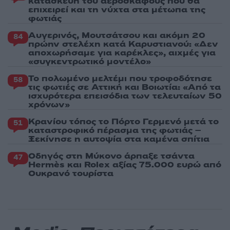
κατασκευή του αεροσκάφους που θα
επιχειρεί και τη νύχτα στα μέτωπα της
φωτιάς
Αυγερινός, Μουτσάτσου και ακόμη 20
84
πρώην στελέχη κατά Καρυστιανού: «Δεν
αποχωρήσαμε για καρέκλες», αιχμές για
«συγκεντρωτικό μοντέλο»
Το πολωμένο μελτέμι που τροφοδότησε
58
τις φωτιές σε Αττική και Βοιωτία: «Από τα
ισχυρότερα επεισόδια των τελευταίων 50
χρόνων»
Κρανίου τόπος το Πόρτο Γερμενό μετά το
51
καταστροφικό πέρασμα της φωτιάς –
Ξεκίνησε η αυτοψία στα καμένα σπίτια
Οδηγός στη Μύκονο άρπαξε τσάντα
47
Hermès και Rolex αξίας 75.000 ευρώ από
Ουκρανό τουρίστα