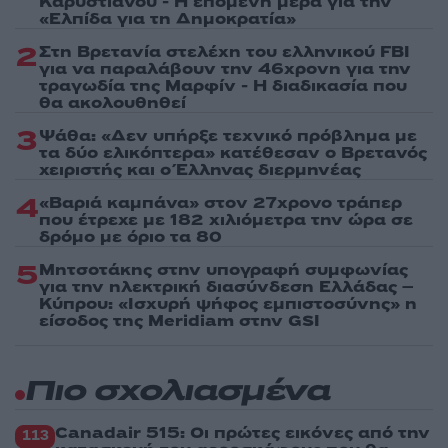
Καρυστιανού - Η επόμενη μέρα για την
«Ελπίδα για τη Δημοκρατία»
2
Στη Βρετανία στελέχη του ελληνικού FBI
για να παραλάβουν την 46χρονη για την
τραγωδία της Μαρφίν - Η διαδικασία που
θα ακολουθηθεί
3
Ψάθα: «Δεν υπήρξε τεχνικό πρόβλημα με
τα δύο ελικόπτερα» κατέθεσαν ο Βρετανός
χειριστής και ο Έλληνας διερμηνέας
4
«Βαριά καμπάνα» στον 27χρονο τράπερ
που έτρεχε με 182 χιλιόμετρα την ώρα σε
δρόμο με όριο τα 80
5
Μητσοτάκης στην υπογραφή συμφωνίας
για την ηλεκτρική διασύνδεση Ελλάδας –
Κύπρου: «Ισχυρή ψήφος εμπιστοσύνης» η
είσοδος της Meridiam στην GSI
Πιο σχολιασμένα
Canadair 515: Οι πρώτες εικόνες από την
113