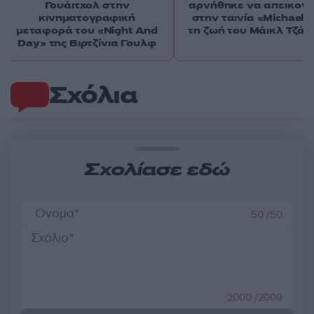
Γουάιτχολ στην
αρνήθηκε να απεικονι
κινηματογραφική
στην ταινία «Michael» 
μεταφορά του «Night And
τη ζωή του Μάικλ Τζά
Day» της Βιρτζίνια Γουλφ
Σχόλια
Σχολίασε εδώ
50 /50
2000 /2000