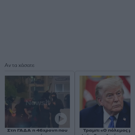
Αν τα χάσατε
Στη ΓΑΔΑ η 46χρονη που
Τραμπ: «Ο πόλεμος με