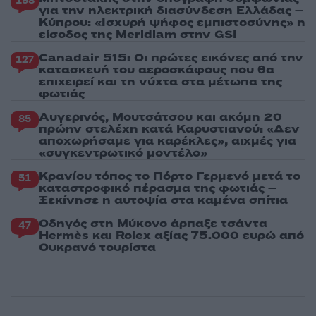
198
για την ηλεκτρική διασύνδεση Ελλάδας –
Κύπρου: «Ισχυρή ψήφος εμπιστοσύνης» η
είσοδος της Meridiam στην GSI
Canadair 515: Οι πρώτες εικόνες από την
127
κατασκευή του αεροσκάφους που θα
επιχειρεί και τη νύχτα στα μέτωπα της
φωτιάς
Αυγερινός, Μουτσάτσου και ακόμη 20
85
πρώην στελέχη κατά Καρυστιανού: «Δεν
αποχωρήσαμε για καρέκλες», αιχμές για
«συγκεντρωτικό μοντέλο»
Κρανίου τόπος το Πόρτο Γερμενό μετά το
51
καταστροφικό πέρασμα της φωτιάς –
Ξεκίνησε η αυτοψία στα καμένα σπίτια
Οδηγός στη Μύκονο άρπαξε τσάντα
47
Hermès και Rolex αξίας 75.000 ευρώ από
Ουκρανό τουρίστα