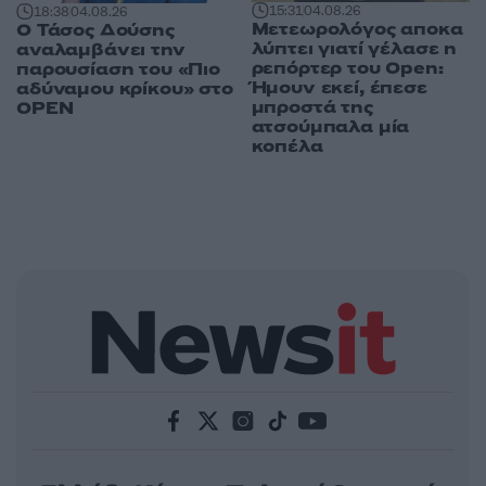
15:31
04.08.26
18:38
04.08.26
Μετεωρολόγος αποκα
Ο Τάσος Δούσης
λύπτει γιατί γέλασε η
αναλαμβάνει την
ρεπόρτερ του Open:
παρουσίαση του «Πιο
Ήμουν εκεί, έπεσε
αδύναμου κρίκου» στο
μπροστά της
OPEN
ατσούμπαλα μία
κοπέλα