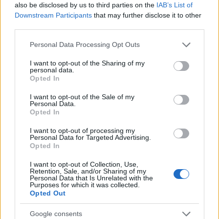
also be disclosed by us to third parties on the
IAB’s List of
Υποβολή σχολίου
Downstream Participants
that may further disclose it to other
third parties.
Όροι Χρήσης
. Το site προστατεύεται από reCAPTCHA, ισχύουν
Please note that this website/app uses one or more Google
Πολιτική Απορρήτου
&
Όροι Χρήσης
της Google.
Personal Data Processing Opt Outs
services and may gather and store information including but
Media
not limited to your visit or usage behaviour. You may click to
I want to opt-out of the Sharing of my
personal data.
ΠΑΥΛΟΣ ΣΤΑΜΑΤΟΠΟΥΛΟΣ
grant or deny consent to Google and its third-party tags to
Opted In
use your data for below specified purposes in below Google
Share:
consent section.
I want to opt-out of the Sale of my
Personal Data.
Opted In
Ακολουθήστε το Νewsit.gr στο
Google News
και
ενημερωθείτε πρώτοι για όλη την ειδησεογραφία και τα
I want to opt-out of processing my
τελευταία νέα
της ημέρας
Personal Data for Targeted Advertising.
Opted In
I want to opt-out of Collection, Use,
Retention, Sale, and/or Sharing of my
Personal Data that Is Unrelated with the
Purposes for which it was collected.
Opted Out
Πιο δημοφιλή
Google consents
Έφυγαν οι συνεργάτες, μένει η Μαρία