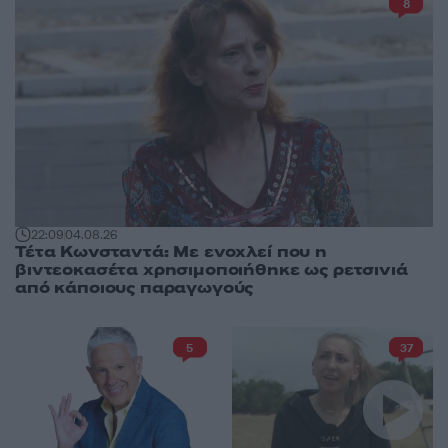
8
22:09
04.08.26
Τέτα Κωνσταντά: Με ενοχλεί που η
βιντεοκασέτα χρησιμοποιήθηκε ως ρετσινιά
από κάποιους παραγωγούς
5
37