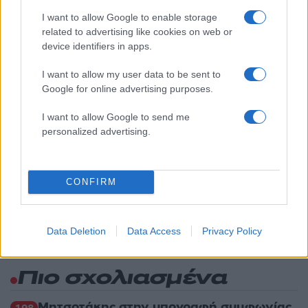
1
Καρυστιανού - Η επόμενη μέρα για την
I want to allow Google to enable storage
«Ελπίδα για τη Δημοκρατία»
related to advertising like cookies on web or
2
Συγκίνηση στο τελευταίο αντίο στον Λάκη
device identifiers in apps.
Χαλκιά: Με την «Φάμπρικα», λαούτο και
κλαρίνα αποχαιρέτησαν την εμβληματική
I want to allow my user data to be sent to
φωνή της μεταπολίτευσης
Google for online advertising purposes.
3
Ο Κώστας Σαμαράς δημοσίευσε μία παιδική
φωτογραφία για την επέτειο θανάτου της
I want to allow Google to send me
αδελφής του, Λένας
personalized advertising.
4
Ποιος είναι ο ελληνοκύπριος Sir Ντέμης
Χασάμπης: Από το σκάκι, στο Νόμπελ
Χημείας και στο «τιμόνι» της AI της Google
CONFIRM
5
Το πολωμένο μελτέμι που τροφοδότησε τις
φωτιές σε Αττική και Βοιωτία: «Από τα
ισχυρότερα επεισόδια των τελευταίων 50
χρόνων»
Data Deletion
Data Access
Privacy Policy
Πιο σχολιασμένα
Μητσοτάκης στην υπογραφή συμφωνίας