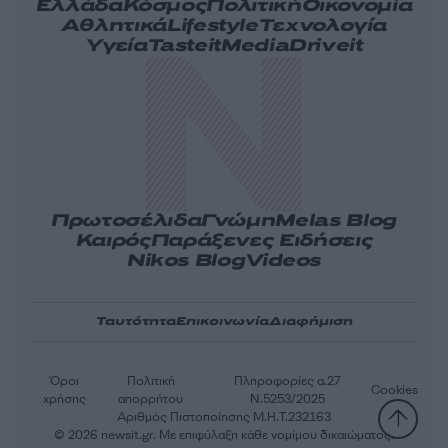
Ελλάδα
Κόσμος
Πολιτική
Οικονομία
Αθλητικά
Lifestyle
Τεχνολογία
Υγεία
Tasteit
Media
Driveit
Πρωτοσέλιδα
Γνώμη
Melas Blog
Καιρός
Παράξενες Ειδήσεις
Nikos Blog
Videos
Ταυτότητα
Επικοινωνία
Διαφήμιση
Όροι
Πολιτική
Πληροφορίες α.27
Cookies
χρήσης
απορρήτου
Ν.5253/2025
Αριθμός Πιστοποίησης Μ.Η.Τ.232163
© 2026 newsit.gr. Με επιφύλαξη κάθε νομίμου δικαιώματος.