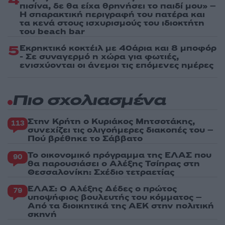
4
πισίνα, δε θα είχα θρηνήσει το παιδί μου» –
Η σπαρακτική περιγραφή του πατέρα και
τα κενά στους ισχυρισμούς του ιδιοκτήτη
του beach bar
5
Εκρηκτικό κοκτέιλ με 40άρια και 8 μποφόρ
- Σε συναγερμό η χώρα για φωτιές,
ενισχύονται οι άνεμοι τις επόμενες ημέρες
Πιο σχολιασμένα
Στην Κρήτη ο Κυριάκος Μητσοτάκης,
113
συνεχίζει τις ολιγοήμερες διακοπές του –
Πού βρέθηκε το Σάββατο
Το οικονομικό πρόγραμμα της ΕΛΑΣ που
90
θα παρουσιάσει ο Αλέξης Τσίπρας στη
Θεσσαλονίκη: Σχέδιο τετραετίας
ΕΛΑΣ: Ο Αλέξης Δέδες ο πρώτος
79
υποψήφιος βουλευτής του κόμματος –
Από τα διοικητικά της ΑΕΚ στην πολιτική
σκηνή