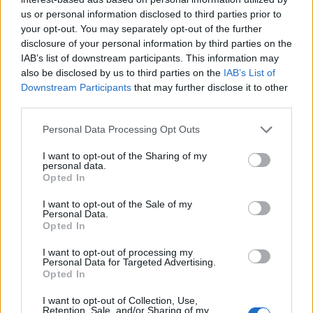
us or personal information disclosed to third parties prior to
your opt-out. You may separately opt-out of the further
disclosure of your personal information by third parties on the
IAB’s list of downstream participants. This information may
also be disclosed by us to third parties on the
IAB’s List of
Downstream Participants
that may further disclose it to other
third parties.
Please note that this website/app uses one or more Google
Personal Data Processing Opt Outs
services and may gather and store information including but
Η δημοσίευση κοινοποιήθηκε από το χρήστη Haris Lebi 🧿
not limited to your visit or usage behaviour. You may click to
I want to opt-out of the Sharing of my
(@harislebi)
personal data.
grant or deny consent to Google and its third-party tags to
Opted In
use your data for below specified purposes in below Google
consent section.
I want to opt-out of the Sale of my
Personal Data.
Opted In
«Πόσο θα μου λείψουν οι συζητήσεις μας και η
παρέα σου! Πόσο αγαπούσες την οικογένειά
I want to opt-out of processing my
Personal Data for Targeted Advertising.
σου , τη δουλειά σου και τα ζωάκια σου! Καλό
Opted In
παράδεισο Παυλίνα μας!» έγραψε
I want to opt-out of Collection, Use,
δημοσιεύοντας μια κοινή τους φωτογραφία ο
Retention, Sale, and/or Sharing of my