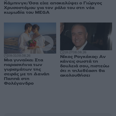
Κάμπινγκ: Όσα είχε αποκαλύψει ο Γιώργος
Χρυσοστόμου για τον ρόλο του στη νέα
κωμωδία του MEGA
18:27
08.08.26
09:31
09.08.26
Νίκος Ρογκάκος: Αν
Μια γυναίκα: Στα
κάνεις σωστά τη
παρασκήνια των
δουλειά σου, πιστεύω
γυρισμάτων της
ότι η τηλεθέαση θα
σειράς με τη Δανάη
ακολουθήσει
Παππά στη
Φολέγανδρο