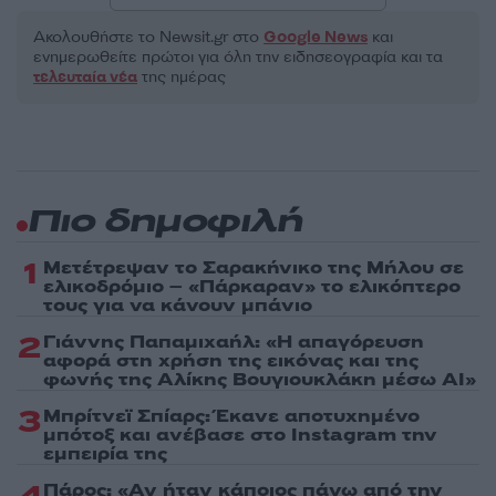
Ακολουθήστε το Νewsit.gr στο
Google News
και
ενημερωθείτε πρώτοι για όλη την ειδησεογραφία και τα
τελευταία νέα
της ημέρας
Πιο δημοφιλή
1
Μετέτρεψαν το Σαρακήνικο της Μήλου σε
ελικοδρόμιο – «Πάρκαραν» το ελικόπτερο
τους για να κάνουν μπάνιο
2
Γιάννης Παπαμιχαήλ: «Η απαγόρευση
αφορά στη χρήση της εικόνας και της
φωνής της Αλίκης Βουγιουκλάκη μέσω AI»
3
Μπρίτνεϊ Σπίαρς: Έκανε αποτυχημένο
μπότοξ και ανέβασε στο Instagram την
εμπειρία της
Πάρος: «Αν ήταν κάποιος πάνω από την