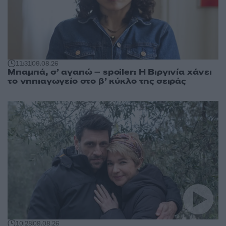
11:31
09.08.26
Μπαμπά, σ’ αγαπώ – spoiler: Η Βιργινία χάνει
το νηπιαγωγείο στο β’ κύκλο της σειράς
10:28
09.08.26