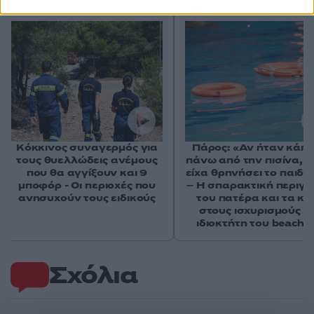
Κόκκινος συναγερμός για
Πάρος: «Αν ήταν κάπο
τους θυελλώδεις ανέμους
πάνω από την πισίνα, δ
που θα αγγίξουν και 9
είχα θρηνήσει το παιδί 
μποφόρ - Οι περιοχές που
– Η σπαρακτική περιγ
ανησυχούν τους ειδικούς
του πατέρα και τα κε
στους ισχυρισμούς τ
ιδιοκτήτη του beach 
Σχόλια