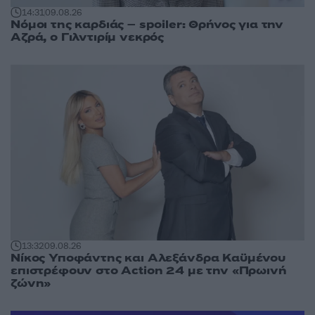
14:31
09.08.26
Νόμοι της καρδιάς – spoiler: Θρήνος για την
Αζρά, ο Γιλντιρίμ νεκρός
13:32
09.08.26
Νίκος Υποφάντης και Αλεξάνδρα Καϋμένου
επιστρέφουν στο Action 24 με την «Πρωινή
ζώνη»