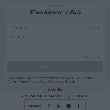
Σχολίασε εδώ
50 /50
2000 /2000
Υποβολή σχολίου
Όροι Χρήσης
. Το site προστατεύεται από reCAPTCHA, ισχύουν
Πολιτική Απορρήτου
&
Όροι Χρήσης
της Google.
Media
ΔΗΜΟΣΙΟΓΡΑΦΟΣ
ΠΕΘΑΝΕ
Share: