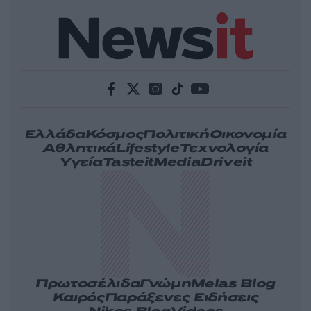
Ελλάδα
Κόσμος
Πολιτική
Οικονομία
Αθλητικά
Lifestyle
Τεχνολογία
Υγεία
Tasteit
Media
Driveit
Πρωτοσέλιδα
Γνώμη
Melas Blog
Καιρός
Παράξενες Ειδήσεις