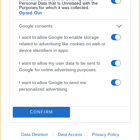
Personal Data that Is Unrelated with the
Χάρης Λεμπιδάκης με την Κατερίνα Καινούργιου
Purposes for which it was collected.
Opted Out
να σχολιάζει: «Καλό παράδεισο Παυλίνα μας.
Ήσουν κ θα είσαι ένας άγγελος. Έφυγες πολύ
Google consents
νωρίς»
I want to allow Google to enable storage
ΔΙΑΦΗΜΙΣΗ
related to advertising like cookies on web or
device identifiers in apps.
I want to allow my user data to be sent to
Google for online advertising purposes.
I want to allow Google to send me
personalized advertising.
CONFIRM
Data Deletion
Data Access
Privacy Policy
Αν τα χάσατε