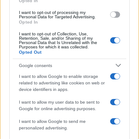
Opted In
I want to opt-out of processing my
Personal Data for Targeted Advertising.
Opted In
I want to opt-out of Collection, Use,
Retention, Sale, and/or Sharing of my
Personal Data that Is Unrelated with the
Purposes for which it was collected.
Αν τα χάσατε
Opted Out
Google consents
I want to allow Google to enable storage
related to advertising like cookies on web or
device identifiers in apps.
I want to allow my user data to be sent to
Google for online advertising purposes.
Από τη θεωρία στην πράξη:
Έφυγαν οι συνεργάτε
I want to allow Google to send me
Πώς το Novibet Backend
μένει η Μαρία
personalized advertising.
Academy εκπαιδεύει τη νέα
Καρυστιανού - Η επόμ
γενιά engineers
μέρα για την «Ελπίδα 