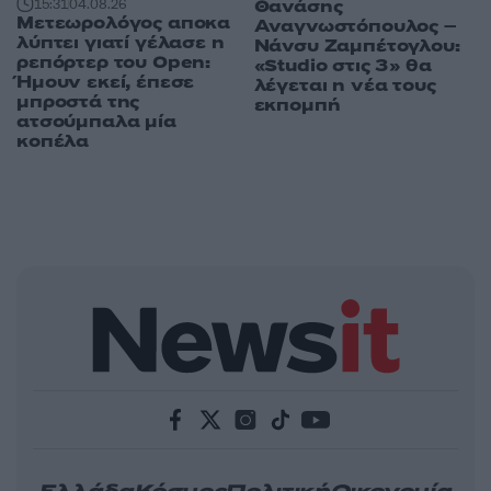
Θανάσης
15:31
04.08.26
Μετεωρολόγος αποκα
Αναγνωστόπουλος –
λύπτει γιατί γέλασε η
Νάνσυ Ζαμπέτογλου:
ρεπόρτερ του Open:
«Studio στις 3» θα
Ήμουν εκεί, έπεσε
λέγεται η νέα τους
μπροστά της
εκπομπή
ατσούμπαλα μία
κοπέλα