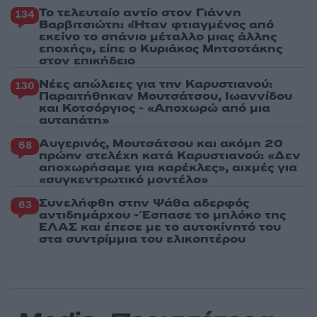
Το τελευταίο αντίο στον Γιάννη
134
Βαρβιτσιώτη: «Ήταν φτιαγμένος από
εκείνο το σπάνιο μέταλλο μιας άλλης
εποχής», είπε ο Κυριάκος Μητσοτάκης
στον επικήδειο
Νέες απώλειες για την Καρυστιανού:
130
Παραιτήθηκαν Μουτσάτσου, Ιωαννίδου
και Κοτσόργιος - «Αποχωρώ από μια
αυταπάτη»
Αυγερινός, Μουτσάτσου και ακόμη 20
68
πρώην στελέχη κατά Καρυστιανού: «Δεν
αποχωρήσαμε για καρέκλες», αιχμές για
«συγκεντρωτικό μοντέλο»
Συνελήφθη στην Ψάθα αδερφός
63
αντιδημάρχου - Έσπασε το μπλόκο της
ΕΛΑΣ και έπεσε με το αυτοκίνητό του
στα συντρίμμια του ελικοπτέρου