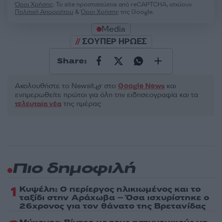
Όροι Χρήσης
. Το site προστατεύεται από reCAPTCHA, ισχύουν
Πολιτική Απορρήτου
&
Όροι Χρήσης
της Google.
Media
ΣΟΥΠΕΡ ΗΡΩΕΣ
Share:
Ακολουθήστε το Νewsit.gr στο
Google News
και
ενημερωθείτε πρώτοι για όλη την ειδησεογραφία και τα
τελευταία νέα
της ημέρας
Πιο δημοφιλή
1
Κυψέλη: Ο περίεργος ηλικιωμένος και το
ταξίδι στην Αράχωβα – Όσα ισχυρίστηκε ο
26χρονος για τον θάνατο της Βρετανίδας