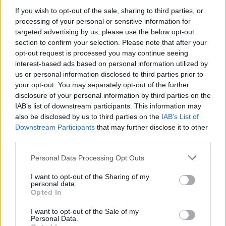
If you wish to opt-out of the sale, sharing to third parties, or
Σκηνοθεσία:
Μιχάλης Βογιατζάκης
processing of your personal or sensitive information for
targeted advertising by us, please use the below opt-out
Πρωταγωνιστούν:
Γιάννης Μπέζος, Ζωή
section to confirm your selection. Please note that after your
opt-out request is processed you may continue seeing
Ρηγοπούλου, Αλέξανδρος Χρυσανθόπουλος,
interest-based ads based on personal information utilized by
Νατάσα Εξηνταβελώνη, Ελεάνα Στραβοδήμου,
us or personal information disclosed to third parties prior to
Αινείας Τσαμάτης, Σταύρος Μαρκάλας,
your opt-out. You may separately opt-out of the further
disclosure of your personal information by third parties on the
Αλέξανδρος Ζουριδάκης, Κατερίνα Πατσιάνη,
IAB’s list of downstream participants. This information may
Βασίλης Ντάρμας.
also be disclosed by us to third parties on the
IAB’s List of
Downstream Participants
that may further disclose it to other
third parties.
Παραγωγή:
PEDIO PRODUCTIONS
Please note that this website/app uses one or more Google
Personal Data Processing Opt Outs
ΔΙΑΦΗΜΙΣΗ
services and may gather and store information including but
not limited to your visit or usage behaviour. You may click to
I want to opt-out of the Sharing of my
personal data.
grant or deny consent to Google and its third-party tags to
Opted In
use your data for below specified purposes in below Google
consent section.
I want to opt-out of the Sale of my
Personal Data.