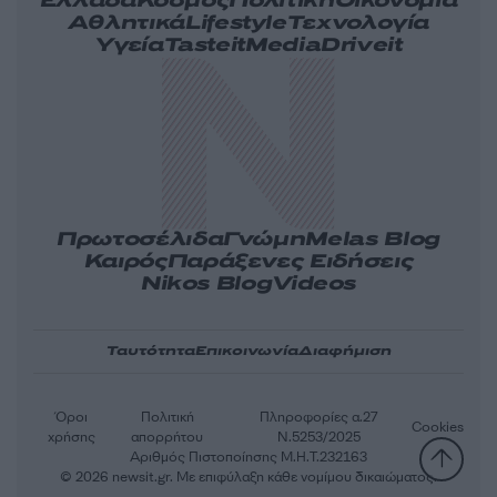
Ελλάδα
Κόσμος
Πολιτική
Οικονομία
Αθλητικά
Lifestyle
Τεχνολογία
Υγεία
Tasteit
Media
Driveit
Πρωτοσέλιδα
Γνώμη
Melas Blog
Καιρός
Παράξενες Ειδήσεις
Nikos Blog
Videos
Ταυτότητα
Επικοινωνία
Διαφήμιση
Όροι
Πολιτική
Πληροφορίες α.27
Cookies
χρήσης
απορρήτου
Ν.5253/2025
Αριθμός Πιστοποίησης Μ.Η.Τ.232163
© 2026 newsit.gr. Με επιφύλαξη κάθε νομίμου δικαιώματος.