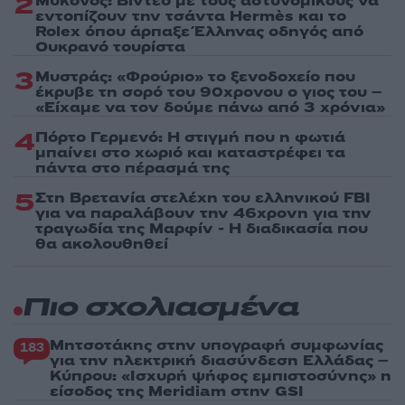
2
Μύκονος: Βίντεο με τους αστυνομικούς να
εντοπίζουν την τσάντα Hermès και το
Rolex όπου άρπαξε Έλληνας οδηγός από
Ουκρανό τουρίστα
3
Μυστράς: «Φρούριο» το ξενοδοχείο που
έκρυβε τη σορό του 90χρονου ο γιος του –
«Είχαμε να τον δούμε πάνω από 3 χρόνια»
4
Πόρτο Γερμενό: Η στιγμή που η φωτιά
μπαίνει στο χωριό και καταστρέφει τα
πάντα στο πέρασμά της
5
Στη Βρετανία στελέχη του ελληνικού FBI
για να παραλάβουν την 46χρονη για την
τραγωδία της Μαρφίν - Η διαδικασία που
θα ακολουθηθεί
Πιο σχολιασμένα
Μητσοτάκης στην υπογραφή συμφωνίας
183
για την ηλεκτρική διασύνδεση Ελλάδας –
Κύπρου: «Ισχυρή ψήφος εμπιστοσύνης» η
είσοδος της Meridiam στην GSI