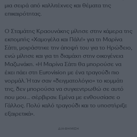
μια σειρά από καλλιτέχνες και θέματα της
επικαιρότητας.
Ο Σταμάτης Κραουνάκης μίλησε στην κάμερα της
εκπομπής «Χαμογέλα και Πάλι!» για τη Μαρίνα
Σάττι, μοιράστηκε την άποψή του για το Ηρώδειο,
ενώ μίλησε και για τη διαμάχη στην οικογένεια
Μαζωνάκη. «Η Μαρίνα Σάττι θα μπορούσε να
έχει πάει στη Eurovision με ένα τραγούδι πιο
νορμάλ. Ήταν σαν «δειγματολόγιο» το κομμάτι
της, δεν μπορούσα να συγκεντρωθώ σε αυτό
που μου… σέρβιραν. Εμένα με ενθουσίασε ο
Γάλλος. Πολύ καλό τραγούδι και το υποστήριξε
εξαιρετικά».
ΔΙΑΦΗΜΙΣΗ