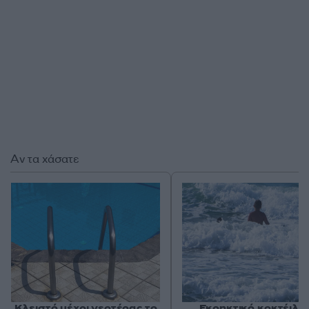
Αν τα χάσατε
Κλειστό μέχρι νεοτέρας το
Εκρηκτικό κοκτέιλ μ