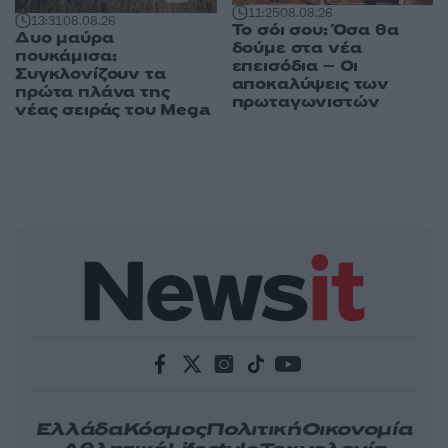
11:25
08.08.26
13:31
08.08.26
Το σόι σου: Όσα θα
Δυο μαύρα
δούμε στα νέα
πουκάμισα:
επεισόδια – Οι
Συγκλονίζουν τα
αποκαλύψεις των
πρώτα πλάνα της
πρωταγωνιστών
νέας σειράς του Mega
Ελλάδα
Κόσμος
Πολιτική
Οικονομία