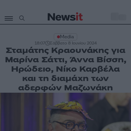
Μετάβαση
σε
o
30
περιεχόμενο
Media
18:07
Σάββατο 8 Ιουνίου 2024
Σταμάτης Κραουνάκης για
Μαρίνα Σάττι, Άννα Βίσση,
Ηρώδειο, Νίκο Καρβέλα
και τη διαμάχη των
αδερφών Μαζωνάκη