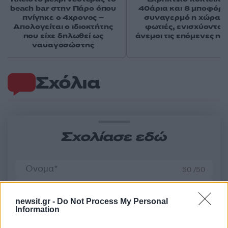
beach bar στην Πάρο όπου
40άρια και 8 μποφόρ -
πνίγηκε ο 4χρονος –
συναγερμό η χώρα γ
Απολογείται ο ιδιοκτήτης
φωτιές, ενισχύονται 
που είχε δηλωθεί ως
άνεμοι τις επόμενες ημ
ναυαγοσώστης
Σχόλια
Σχολίασε εδώ
50 /50
newsit.gr -
Do Not Process My Personal
Information