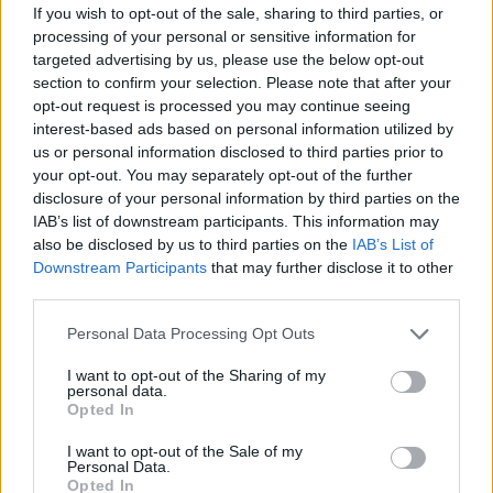
2000 /2000
If you wish to opt-out of the sale, sharing to third parties, or
processing of your personal or sensitive information for
Υποβολή σχολίου
targeted advertising by us, please use the below opt-out
section to confirm your selection. Please note that after your
Όροι Χρήσης
. Το site προστατεύεται από reCAPTCHA, ισχύουν
opt-out request is processed you may continue seeing
Πολιτική Απορρήτου
&
Όροι Χρήσης
της Google.
interest-based ads based on personal information utilized by
Media
us or personal information disclosed to third parties prior to
your opt-out. You may separately opt-out of the further
ΑΝΝΑ ΒΙΣΣΗ
ΗΡΩΔΕΙΟ
disclosure of your personal information by third parties on the
ΣΤΑΜΑΤΗΣ ΚΡΑΟΥΝΑΚΗΣ
IAB’s list of downstream participants. This information may
also be disclosed by us to third parties on the
IAB’s List of
Share:
Downstream Participants
that may further disclose it to other
third parties.
Ακολουθήστε το Νewsit.gr στο
Google News
και
ενημερωθείτε πρώτοι για όλη την ειδησεογραφία και τα
Please note that this website/app uses one or more Google
Personal Data Processing Opt Outs
τελευταία νέα
της ημέρας
services and may gather and store information including but
not limited to your visit or usage behaviour. You may click to
I want to opt-out of the Sharing of my
personal data.
grant or deny consent to Google and its third-party tags to
Opted In
use your data for below specified purposes in below Google
consent section.
I want to opt-out of the Sale of my
Personal Data.
Πιο δημοφιλή
Opted In