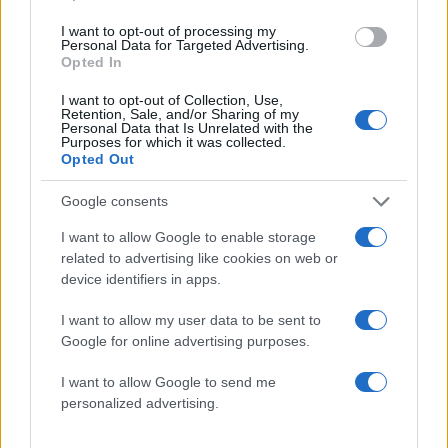
I want to opt-out of processing my
1
Κωνσταντίνος Αργυρός και Αλεξάνδρα
Personal Data for Targeted Advertising.
Νίκα κάνουν διακοπές με πολυτελές γιοτ
Opted In
με τα δύο παιδιά τους
I want to opt-out of Collection, Use,
2
Η Άννα Βίσση ξετρελάθηκε με μπάντα που
Retention, Sale, and/or Sharing of my
έπαιζε Τσιτσάνη στο Φισκάρδο και τους
Personal Data that Is Unrelated with the
πρότεινε συνεργασία
Purposes for which it was collected.
Opted Out
3
Θρήνος για τον Λιονέλ Μέσι – Πέθανε ο
πατέρας του, Χόρχε
Google consents
4
Ελίζαμπεθ Ελέτσι και Νεκτάριος Λεμονίδης
πήγαν στον Άγιο Νεκτάριο Βούλας για να
I want to allow Google to enable storage
πάρουν την ευχή για τον γιο τους
related to advertising like cookies on web or
device identifiers in apps.
5
Τζο Μπάιντεν: «Ο καρκίνος έχει εξαπλωθεί,
είναι πολύ επώδυνο», λέει ο γιος του
I want to allow my user data to be sent to
Google for online advertising purposes.
Πιο σχολιασμένα
I want to allow Google to send me
personalized advertising.
Βγήκαν ξανά τα μαχαίρια στην Ελπίδα
96
για τη Δημοκρατία: «Καρυστιανού,