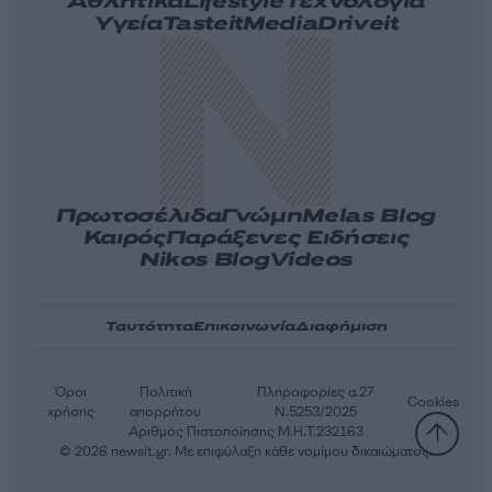
Αθλητικά
Lifestyle
Τεχνολογία
Υγεία
Tasteit
Media
Driveit
Πρωτοσέλιδα
Γνώμη
Melas Blog
Καιρός
Παράξενες Ειδήσεις
Nikos Blog
Videos
Ταυτότητα
Επικοινωνία
Διαφήμιση
Όροι
Πολιτική
Πληροφορίες α.27
Cookies
χρήσης
απορρήτου
Ν.5253/2025
Αριθμός Πιστοποίησης Μ.Η.Τ.232163
© 2026 newsit.gr. Με επιφύλαξη κάθε νομίμου δικαιώματος.