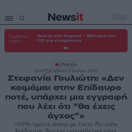
Μετάβαση
σε
o
33
περιεχόμενο
Φωτιά στο Κορωπί – Μήνυμα του
Φω
Συμβαίνει
112 για ετοιμότητα
Σπ
τώρα:
Lifestyle
20:47
Σάββατο 5 Ιουλίου 2025
Στεφανία Γουλιώτη: «Δεν
κοιμάμαι στην Επίδαυρο
ποτέ, υπάρχει μια εγγραφή
που λέει ότι “θα έχεις
άγχος”»
«99% εμένα, όποτε με έχετε δει στην
Επίδαυρο, δεν έχω κοιμηθεί και είμαι