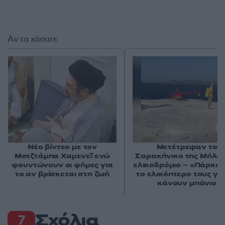
Αν τα χάσατε
Νέο βίντεο με τον
Μετέτρεψαν το
Μοτζτάμπα Χαμενεΐ ενώ
Σαρακήνικο της Μήλου
φουντώνουν οι φήμες για
ελικοδρόμιο – «Πάρκα
το αν βρίσκεται στη ζωή
το ελικόπτερο τους γι
κάνουν μπάνιο
Σχόλια
7