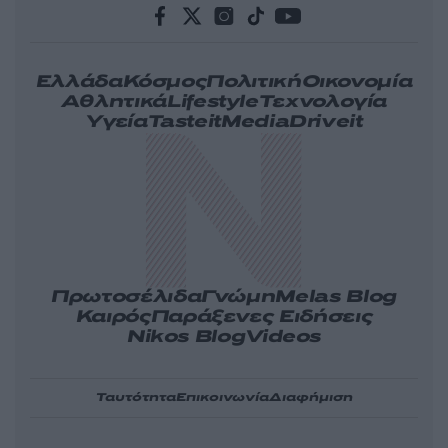
Ελλάδα
Κόσμος
Πολιτική
Οικονομία
Αθλητικά
Lifestyle
Τεχνολογία
Υγεία
Tasteit
Media
Driveit
Πρωτοσέλιδα
Γνώμη
Melas Blog
Καιρός
Παράξενες Ειδήσεις
Nikos Blog
Videos
Ταυτότητα
Επικοινωνία
Διαφήμιση