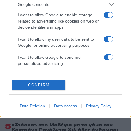
Google consents
I want to allow Google to enable storage
related to advertising like cookies on web or
Πιο δημοφιλή
device identifiers in apps.
1
Κωνσταντίνος Αργυρός και Αλεξάνδρα
I want to allow my user data to be sent to
Νίκα κάνουν διακοπές με πολυτελές γιοτ
Google for online advertising purposes.
με τα δύο παιδιά τους
2
Ελίζαμπεθ Ελέτσι και Νεκτάριος Λεμονίδης
I want to allow Google to send me
πήγαν στον Άγιο Νεκτάριο Βούλας για να
personalized advertising.
πάρουν την ευχή για τον γιο τους
3
Ηφαίστειο Σαντορίνης: Ένας 15χρονος που
δεν πρόλαβε να ξεφύγει από το τσουνάμι
μπορεί να αλλάξει τη χρονολογία της
CONFIRM
προϊστορικής έκρηξης
4
Παρκαδόρος στο Ελαφονήσι συνελήφθη
για έβδομη φορά - Τον «τσάκωσαν»
Data Deletion
Data Access
Privacy Policy
αστυνομικοί που προσποιήθηκαν τους
τουρίστες
5
«Φιάσκο» στη Μαδέιρα με το γάμο του
Κριστιάνο Ρονάλντο: Χιλιάδες άνθρωποι