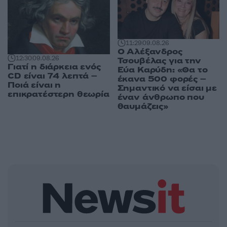
11:29
09.08.26
Ο Αλέξανδρος
12:30
09.08.26
Τσουβέλας για την
Γιατί η διάρκεια ενός
Εύα Καρύδη: «Θα το
CD είναι 74 λεπτά –
έκανα 500 φορές –
Ποιά είναι η
Σημαντικό να είσαι με
επικρατέστερη θεωρία
έναν άνθρωπο που
θαυμάζεις»