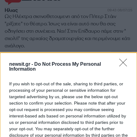
Ηλιας
09:43 08/07/25
Ως Ηλέκτρα σκηνοθετουμενη από τον Πήτερ Στάιν
"ρίξατε" το θέατρο. Ίσως να είναι αυτό που θα σας
οδηγήσει στη συνέχεια. Ναι! Στην Επίδαυρο πάμε στην "
σχολή" της αρχαίας δραματουργίας και περιμένουμε κάτι
ανάλογο.
Απάντηση
Μαρα
23:30 07/07/25
newsit.gr -
Do Not Process My Personal
Εγγραφή;;;; Φορτωμένο το DNA;;;
Information
Απάντηση
If you wish to opt-out of the sale, sharing to third parties, or
Περισσότερα σχόλια
processing of your personal or sensitive information for
targeted advertising by us, please use the below opt-out
section to confirm your selection. Please note that after your
opt-out request is processed you may continue seeing
interest-based ads based on personal information utilized by
Σχολίασε εδώ
us or personal information disclosed to third parties prior to
your opt-out. You may separately opt-out of the further
disclosure of your personal information by third parties on the
50 /50