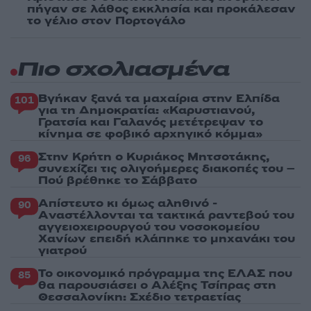
πήγαν σε λάθος εκκλησία και προκάλεσαν
το γέλιο στον Πορτογάλο
Πιο σχολιασμένα
Βγήκαν ξανά τα μαχαίρια στην Ελπίδα
101
για τη Δημοκρατία: «Καρυστιανού,
Γρατσία και Γαλανός μετέτρεψαν το
κίνημα σε φοβικό αρχηγικό κόμμα»
Στην Κρήτη ο Κυριάκος Μητσοτάκης,
96
συνεχίζει τις ολιγοήμερες διακοπές του –
Πού βρέθηκε το Σάββατο
Απίστευτο κι όμως αληθινό -
90
Aναστέλλονται τα τακτικά ραντεβού του
αγγειοχειρουργού του νοσοκομείου
Χανίων επειδή κλάπηκε το μηχανάκι του
γιατρού
Το οικονομικό πρόγραμμα της ΕΛΑΣ που
85
θα παρουσιάσει ο Αλέξης Τσίπρας στη
Θεσσαλονίκη: Σχέδιο τετραετίας