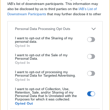
IAB’s list of downstream participants. This information may
also be disclosed by us to third parties on the
IAB’s List of
Downstream Participants
that may further disclose it to other
third parties.
Please note that this website/app uses one or more Google
2000 /2000
Personal Data Processing Opt Outs
services and may gather and store information including but
Υποβολή σχολίου
not limited to your visit or usage behaviour. You may click to
I want to opt-out of the Sharing of my
personal data.
grant or deny consent to Google and its third-party tags to
Opted In
use your data for below specified purposes in below Google
Όροι Χρήσης
. Το site προστατεύεται από reCAPTCHA, ισχύουν
Πολιτική Απορρήτου
&
Όροι Χρήσης
της Google.
consent section.
I want to opt-out of the Sale of my
Personal Data.
Lifestyle
Opted In
ΣΤΕΦΑΝΙΑ ΓΟΥΛΙΩΤΗ
I want to opt-out of processing my
Personal Data for Targeted Advertising.
Share:
Opted In
I want to opt-out of Collection, Use,
Ακολουθήστε το Νewsit.gr στο
Google News
και
Retention, Sale, and/or Sharing of my
ενημερωθείτε πρώτοι για όλη την ειδησεογραφία και τα
Personal Data that Is Unrelated with the
τελευταία νέα
της ημέρας
Purposes for which it was collected.
Opted Out