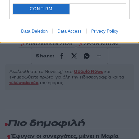
Υποβολή σχολίου
CONFIRM
Όροι Χρήσης
. Το site προστατεύεται από reCAPTCHA, ισχύουν
Πολιτική Απορρήτου
&
Όροι Χρήσης
της Google.
Data Deletion
Data Access
Privacy Policy
Media
EUROVISION 2025
ΣΕΛΙΝ ΝΤΙΟΝ
Share:
Ακολουθήστε το Νewsit.gr στο
Google News
και
ενημερωθείτε πρώτοι για όλη την ειδησεογραφία και τα
τελευταία νέα
της ημέρας
Πιο δημοφιλή
1
Έφυγαν οι συνεργάτες, μένει η Μαρία