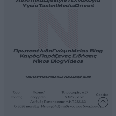
Αθλητικά
Lifestyle
Τεχνολογία
Υγεία
Tasteit
Media
Driveit
Πρωτοσέλιδα
Γνώμη
Melas Blog
Καιρός
Παράξενες Ειδήσεις
Nikos Blog
Videos
Ταυτότητα
Επικοινωνία
Διαφήμιση
Όροι
Πολιτική
Πληροφορίες α.27
Cookies
χρήσης
απορρήτου
Ν.5253/2025
Αριθμός Πιστοποίησης Μ.Η.Τ.232163
© 2026 newsit.gr. Με επιφύλαξη κάθε νομίμου δικαιώματος.