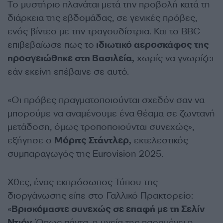
Το μυστήριο πλανάται μετά την προβολή κατά τη
διάρκεια της εβδομάδας, σε γενικές πρόβες,
ενός βίντεο με την τραγουδίστρια. Και το BBC
επιβεβαίωσε πως το
ιδιωτικό αεροσκάφος της
προσγειώθηκε στη Βασιλεία,
χωρίς να γνωρίζει
εάν εκείνη επέβαινε σε αυτό.
«Οι πρόβες πραγματοποιούνται σχεδόν σαν να
μπορούμε να αναμένουμε ένα θέαμα σε ζωντανή
μετάδοση, όμως τροποποιούνται συνεχώς»,
εξήγησε ο
Μόριτς Στάντλερ,
εκτελεστικός
συμπαραγωγός της Eurovision 2025.
Χθες, ένας εκπρόσωπος Τύπου της
διοργάνωσης είπε στο Γαλλικό Πρακτορείο:
«
Βρισκόμαστε συνεχώς σε επαφή με τη Σελίν
Ντιόν.
Όπως πάντα, η υγεία της παραμένει η