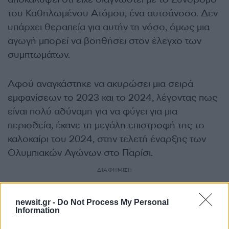
του Καθηλωμένου Ατόμου, ένα αυτοάνοσο. Δεν
υπάρχει θεραπεία για αυτήν τη νόσο, όμως μια
αγωγή μπορεί να βοηθήσει στον έλεγχο των
συμπτωμάτων.
Αφού αναγκάστηκε να ακυρώσει μια σειρά
εμφανίσεων το 2023 και το 2024, λέγοντας πως
είναι πολύ αδύναμη για να φύγει για μια
περιοδεία, έκανε τη μεγάλη επιστροφή της το
καλοκαίρι του 2024, στην τελετή έναρξης των
Ολυμπιακών Αγώνων στο Παρίσι.
ΔΙΑΦΗΜΙΣΗ
newsit.gr -
Do Not Process My Personal
Information