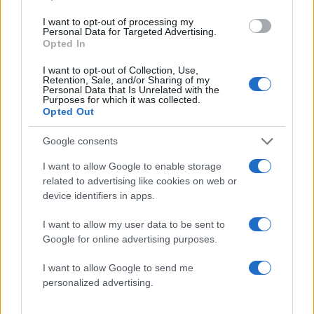
θα είναι πιο έντονα τα
δήλωση της οικογένε
φαινόμενα
της 38χρονης Λίζα π
I want to opt-out of processing my
Personal Data for Targeted Advertising.
βρέθηκε νεκρή στη
Opted In
Κυψέλη
I want to opt-out of Collection, Use,
Retention, Sale, and/or Sharing of my
Σχόλια
Personal Data that Is Unrelated with the
Purposes for which it was collected.
Opted Out
Google consents
I want to allow Google to enable storage
Σχολίασε εδώ
related to advertising like cookies on web or
device identifiers in apps.
50 /50
I want to allow my user data to be sent to
Google for online advertising purposes.
I want to allow Google to send me
personalized advertising.
2000 /2000