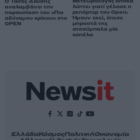
Μετεωρολόγος αποκα
Ο Τάσος Δούσης
λύπτει γιατί γέλασε η
αναλαμβάνει την
ρεπόρτερ του Open:
παρουσίαση του «Πιο
Ήμουν εκεί, έπεσε
αδύναμου κρίκου» στο
μπροστά της
OPEN
ατσούμπαλα μία
κοπέλα
Ελλάδα
Κόσμος
Πολιτική
Οικονομία