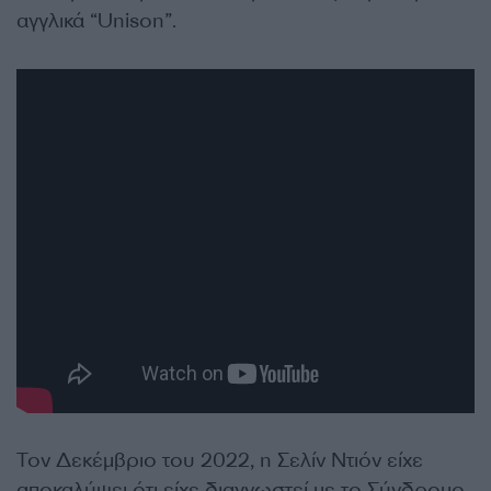
αγγλικά “Unison”.
Τον Δεκέμβριο του 2022, η Σελίν Ντιόν είχε
αποκαλύψει ότι είχε διαγνωστεί με το Σύνδρομο