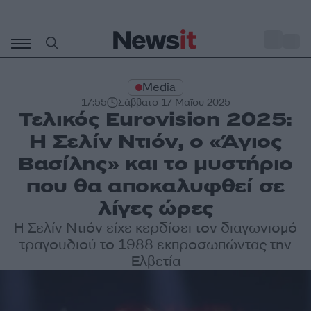
Μετάβαση
σε
o
31
περιεχόμενο
Media
17:55
Σάββατο 17 Μαΐου 2025
Τελικός Eurovision 2025:
Η Σελίν Ντιόν, ο «Άγιος
Βασίλης» και το μυστήριο
που θα αποκαλυφθεί σε
λίγες ώρες
Η Σελίν Ντιόν είχε κερδίσει τον διαγωνισμό
τραγουδιού το 1988 εκπροσωπώντας την
Ελβετία