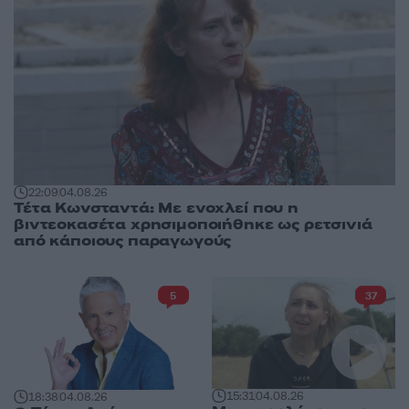
22:09
04.08.26
Τέτα Κωνσταντά: Με ενοχλεί που η
βιντεοκασέτα χρησιμοποιήθηκε ως ρετσινιά
από κάποιους παραγωγούς
5
37
15:31
04.08.26
18:38
04.08.26