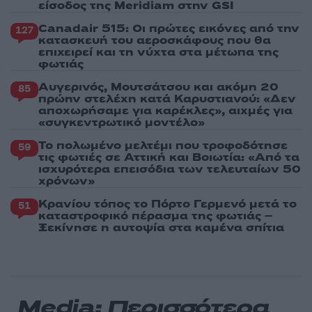
είσοδος της Meridiam στην GSI
Canadair 515: Οι πρώτες εικόνες από την
127
κατασκευή του αεροσκάφους που θα
επιχειρεί και τη νύχτα στα μέτωπα της
φωτιάς
Αυγερινός, Μουτσάτσου και ακόμη 20
85
πρώην στελέχη κατά Καρυστιανού: «Δεν
αποχωρήσαμε για καρέκλες», αιχμές για
«συγκεντρωτικό μοντέλο»
Το πολωμένο μελτέμι που τροφοδότησε
59
τις φωτιές σε Αττική και Βοιωτία: «Από τα
ισχυρότερα επεισόδια των τελευταίων 50
χρόνων»
Κρανίου τόπος το Πόρτο Γερμενό μετά το
51
καταστροφικό πέρασμα της φωτιάς –
Ξεκίνησε η αυτοψία στα καμένα σπίτια
Media: Περισσότερα