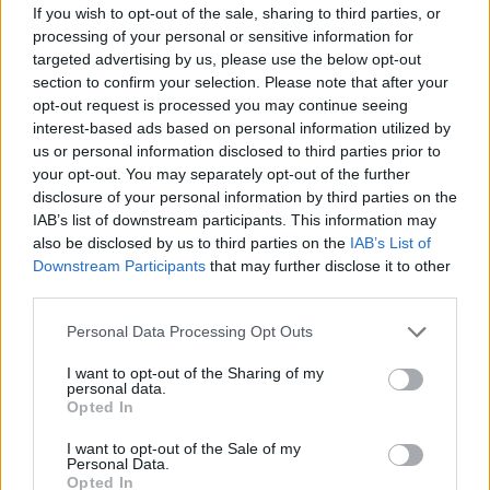
If you wish to opt-out of the sale, sharing to third parties, or
processing of your personal or sensitive information for
targeted advertising by us, please use the below opt-out
section to confirm your selection. Please note that after your
opt-out request is processed you may continue seeing
interest-based ads based on personal information utilized by
us or personal information disclosed to third parties prior to
your opt-out. You may separately opt-out of the further
disclosure of your personal information by third parties on the
Αν τα χάσατε
IAB’s list of downstream participants. This information may
also be disclosed by us to third parties on the
IAB’s List of
Downstream Participants
that may further disclose it to other
third parties.
Please note that this website/app uses one or more Google
Personal Data Processing Opt Outs
services and may gather and store information including but
not limited to your visit or usage behaviour. You may click to
I want to opt-out of the Sharing of my
personal data.
grant or deny consent to Google and its third-party tags to
Opted In
use your data for below specified purposes in below Google
consent section.
Έρχεται τριήμερο με
«Αφιέρωσε τη ζωή της
I want to opt-out of the Sale of my
Personal Data.
40άρια και ισχυρά
να βοηθά ανθρώπους 
Opted In
μελτέμια - Οι περιοχές που
είχαν ανάγκη» - Η πρ