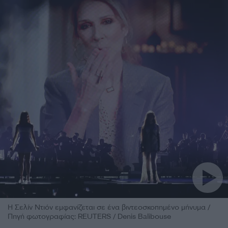
Η Σελίν Ντιόν εμφανίζεται σε ένα βιντεοσκοπημένο μήνυμα /
Πηγή φωτογραφίας: REUTERS / Denis Balibouse