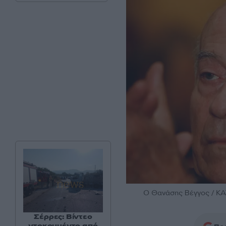
Ο Θανάσης Βέγγος / Κ
Σέρρες: Βίντεο
ντοκουμέντο από