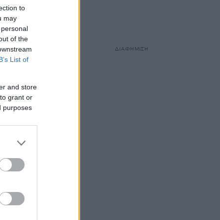
ection to
ou may
 personal
out of the
 downstream
ΔΙΑΦΗΜΙΣΗ
B’s List of
er and store
to grant or
ed purposes