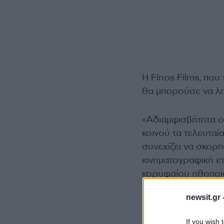
Η Finos Films, που
θα μπορούσε να λ
«Αδιαμφισβήτητα ο
κοινού τα τελευταί
συνεχίζει να σκορπ
κινηματογραφική ετ
κορυφαίου ηθοποι
newsit.gr 
If you wish 