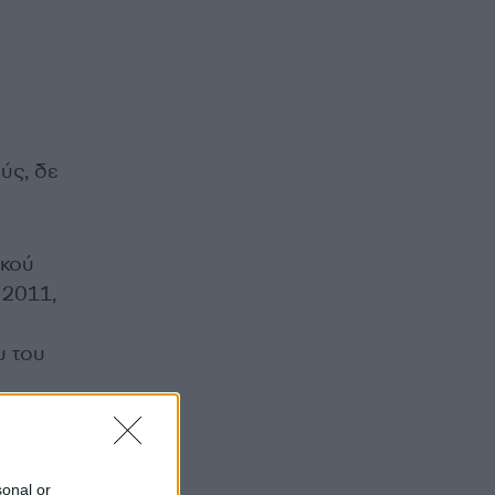
ύς, δε
ικού
 2011,
υ του
sonal or