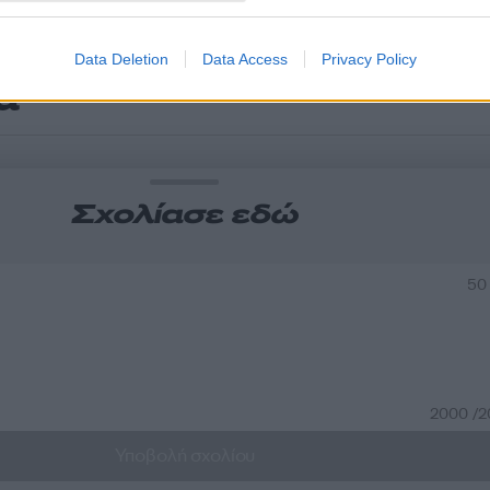
Data Deletion
Data Access
Privacy Policy
α
Σχολίασε εδώ
50
2000 /
Υποβολή σχολίου