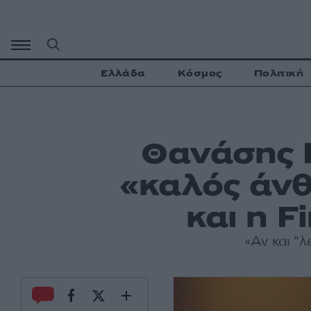
Μετάβαση
σε
περιεχόμενο
Ελλάδα
Κόσμος
Πολιτική
Θανάσης 
«καλός άνθ
και η F
«Αν και "λ