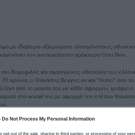
 τιμά με ιδιαίτερα αξιερώματα αλησμόνητους ηθοποιο
ησμονήσει τον ανεπανάληπτο πράκτορα Θου Βου.
 πιο δημοφιλής και αγαπημένος ηθοποιός του ελλην
α 70 χρόνια, ο Θανάσης Βέγγος αν και “λείπει” από το
ά λίγη από τη μαγεία του με κάθε αφορμή», γράφει η
αιρεία στα social της με αφορμή την επέτειο θανάτο
ού.
-
Do Not Process My Personal Information
to opt-out of the sale, sharing to third parties, or processing of your per