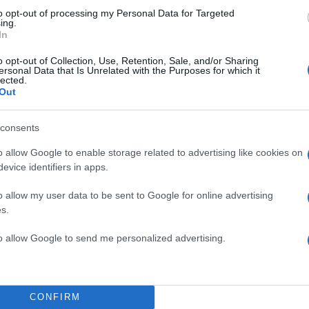
to opt-out of processing my Personal Data for Targeted
ing.
 τον πιο «καλό άνθρωπο» του ελληνικού σινεμά μέσ
In
 Ξένοιαστος Παλαβιάρης”, “Ο Θανάσης στη Χώρα της
πές στο Βιετνάμ”, “Δικτάτωρ Καλεί Θανάση”, “Ο Ηλία
o opt-out of Collection, Use, Retention, Sale, and/or Sharing
ersonal Data that Is Unrelated with the Purposes for which it
λατάνος”», αναφέρει το αφιέρωμα.
lected.
Out
ΔΙΑΦΗΜΙΣΗ
consents
o allow Google to enable storage related to advertising like cookies on
evice identifiers in apps.
o allow my user data to be sent to Google for online advertising
s.
to allow Google to send me personalized advertising.
CONFIRM