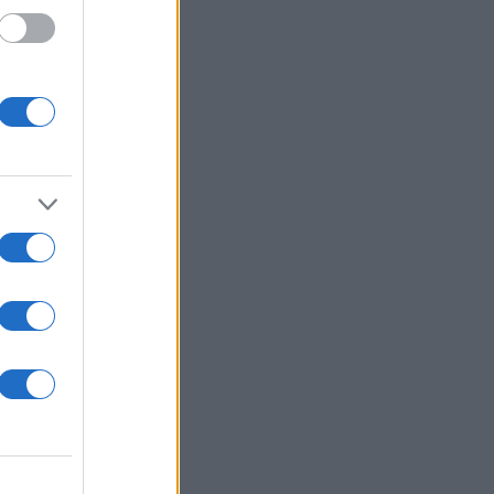
α από
ς του