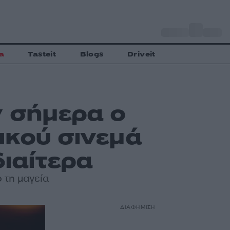
o
Αθήνα
33
C
a
Tasteit
Blogs
Driveit
 σήμερα ο
ικού σινεμά
διαίτερα
ό τη μαγεία
ΔΙΑΦΗΜΙΣΗ