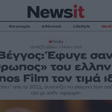
Οικονομία
Αθλητικά
Lifestyle
Medi
Media
18:49
Σάββατο 3 Μαΐου 2025
Βέγγος: Έφυγε σαν
ρωπος» του ελλην
inos Film τον τιμά ι
είπει" από το 2011, συνεχίζει να σκορπά λίγη απ
του με κάθε αφορμή»