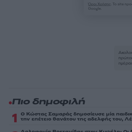
Όροι Χρήσης
. Το site π
Google.
Ακολου
πρώτοι
ημέρα
Πιο δημοφιλή
1
Ο Κώστας Σαμαράς δημοσίευσε μία παιδι
την επέτειο θανάτου της αδελφής του, Λ
Δολοφονία Βρετανίδας στην Κυψέλη: Οι 