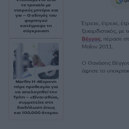
Προ
το τροχαίο με
νεκρούς μητέρα και
γιο – Ο οδηγός του
φορτηγού
Έτρεχε, έτρεχε, έτ
κατέγραψε τη
ξεκαρδιστικός, με τ
σύγκρουση
Βέγγος
, πέρασε στ
Μαΐου 2011.
Ο Θανάσης Βέγγος,
άφησε το υποκριτι
Marfin: Η 46χρονη
πήρε προθεσμία για
να απολογηθεί την
Τρίτη – «Είναι αθώα,
συμμετείχε στη
διαδήλωση όπως
και 100.000 άτομα»