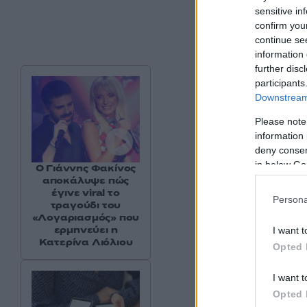
sensitive in
confirm you
continue se
information 
further disc
participants
Downstream 
Please note
information 
deny consent
in below Go
Ο Γιάννης Φακίνος
αποκάλυψε πώς
έγινε viral το
Persona
τραγούδι του
«Λογαριασμός» που
ερμηνεύει η
I want t
Κατερίνα Λιόλιου
Opted 
I want t
Opted 