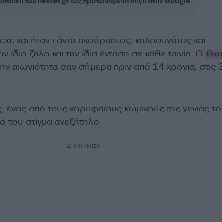
σθήκη του newsit.gr ως προτεινόμενη πηγή στην Google
ρεχε και ήταν πάντα ακούραστος, καλοσυνάτος και
ον ίδιο ζήλο και την ίδια ένταση σε κάθε ταινία. Ο
Θα
ην αιωνιότητα σαν σήμερα πριν από 14 χρόνια, στις 
 ένας από τους κορυφαίους κωμικούς της γενιάς το
κό του στίγμα ανεξήτηλο
ΔΙΑΦΗΜΙΣΗ