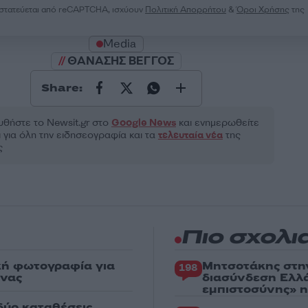
ροστατεύεται από reCAPTCHA, ισχύουν
Πολιτική Απορρήτου
&
Όροι Χρήσης
της
Media
ΘΑΝΑΣΗΣ ΒΕΓΓΟΣ
Share:
θήστε το Νewsit.gr στο
Google News
και ενημερωθείτε
 για όλη την ειδησεογραφία και τα
τελευταία νέα
της
ς
Πιο σχολι
κή φωτογραφία για
Μητσοτάκης στη
198
ένας
διασύνδεση Ελλ
εμπιστοσύνης» η
δύο καταθέσεις