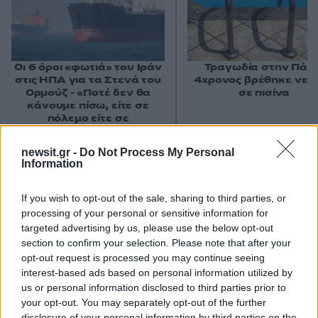
Οι 6 όροι «φωτιά» του Ιράν
Τραγωδία στην Πάρο
στις ΗΠΑ για τα Στενά του
4χρονος βρέθηκε νεκ
Ορμούζ - «Ποτέ δεν θα
σε πισίνα
κάνουμε πίσω, είτε σε
πόλεμο είτε σε
διαπραγματεύσεις»
newsit.gr -
Do Not Process My Personal
Information
Σχόλια
If you wish to opt-out of the sale, sharing to third parties, or
processing of your personal or sensitive information for
targeted advertising by us, please use the below opt-out
section to confirm your selection. Please note that after your
Σχολίασε εδώ
opt-out request is processed you may continue seeing
interest-based ads based on personal information utilized by
us or personal information disclosed to third parties prior to
your opt-out. You may separately opt-out of the further
50 /50
disclosure of your personal information by third parties on the