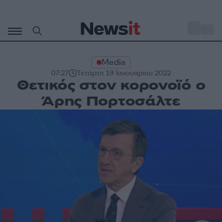
Μετάβαση
σε
o
33
περιεχόμενο
Media
07:27
Τετάρτη 19 Ιανουαρίου 2022
Θετικός στον κορονοϊό ο
Άρης Πορτοσάλτε