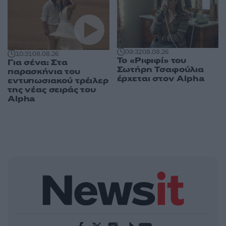
09:32
08.08.26
10:31
08.08.26
Το «Ριφιφί» του
Για σένα: Στα
Σωτήρη Τσαφούλια
παρασκήνια του
έρχεται στον Alpha
εντυπωσιακού τρέιλερ
της νέας σειράς του
Alpha