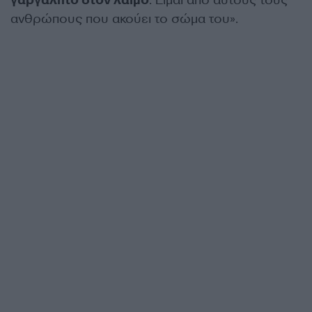
γαργαλητό στον λαιμό
. Είμαι από αυτούς τους
ανθρώπους που ακούει το σώμα του».