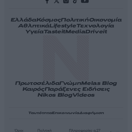
Ελλάδα
Κόσμος
Πολιτική
Οικονομία
Αθλητικά
Lifestyle
Τεχνολογία
Υγεία
Tasteit
Media
Driveit
Πρωτοσέλιδα
Γνώμη
Melas Blog
Καιρός
Παράξενες Ειδήσεις
Nikos Blog
Videos
Ταυτότητα
Επικοινωνία
Διαφήμιση
Όροι
Πολιτική
Πληροφορίες α.27