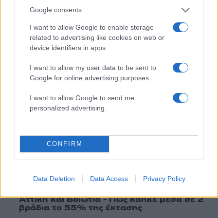
Google consents
I want to allow Google to enable storage
Πιο δημοφιλή
related to advertising like cookies on web or
device identifiers in apps.
1
Νέος «Αντεροβγάλτης» στο Λονδίνο βίαζε
και δολοφονούσε ιερόδουλες – Είχε
I want to allow my user data to be sent to
συλληφθεί και αφέθηκε ελεύθερος
Google for online advertising purposes.
2
Με 40άρια κορυφώνεται το κύμα ζέστης -
Ποιες περιοχές βρίσκονται στο επίκεντρο
I want to allow Google to send me
και μέχρι πότε θα κρατήσουν τα μελτέμια
personalized advertising.
3
«Ψήνονται» στα 40άρια δυτική και βόρεια
Ελλάδα – Ενισχυμένα μελτέμια έως 8
μποφόρ στο Αιγαίο μέχρι
Δεκαπενταύγουστο
CONFIRM
4
Ο Γιώργος Κούτσιας έκανε ντεμπούτο με
γκολ για τη Φαμαλικάο στην Πορτογαλία
Data Deletion
Data Access
Privacy Policy
5
Ίση με 6 βόμβες Χιροσίμα η ενέργεια που
απελευθερώθηκε από τη mega fire σε
Αττική και Βοιωτία - Πώς κάηκε μέσα σε 2
βράδια το 55% της έκτασης