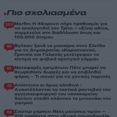
Πιο σχολιασμένα
Marfin: Η 46χρονη πήρε προθεσμία για
103
να απολογηθεί την Τρίτη – «Είναι αθώα,
συμμετείχε στη διαδήλωση όπως και
100.000 άτομα»
Βγήκαν ξανά τα μαχαίρια στην Ελπίδα
96
για τη Δημοκρατία: «Καρυστιανού,
Γρατσία και Γαλανός μετέτρεψαν το
κίνημα σε φοβικό αρχηγικό κόμμα»
Μεταφορές χρημάτων: Πότε μπορεί να
82
θεωρηθούν δωρεές και να επιβληθεί
φόρος – Τι ισχυεί για τις γονικές παροχές
Απίστευτο κι όμως αληθινό -
78
Aναστέλλονται τα τακτικά ραντεβού του
αγγειοχειρουργού του νοσοκομείου
Χανίων επειδή κλάπηκε το μηχανάκι του
γιατρού
Σούπερ μάρκετ: Νέες μειώσεις τιμών –
68
916 προϊόντα στην εθνική πρωτοβουλία,