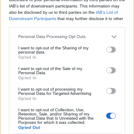
IAB’s list of downstream participants. This information may
also be disclosed by us to third parties on the
IAB’s List of
Downstream Participants
that may further disclose it to other
third parties.
2000 /2000
Please note that this website/app uses one or more Google
Personal Data Processing Opt Outs
Υποβολή σχολίου
services and may gather and store information including but
not limited to your visit or usage behaviour. You may click to
I want to opt-out of the Sharing of my
personal data.
grant or deny consent to Google and its third-party tags to
Όροι Χρήσης
. Το site προστατεύεται από reCAPTCHA, ισχύουν
Opted In
Πολιτική Απορρήτου
&
Όροι Χρήσης
της Google.
use your data for below specified purposes in below Google
consent section.
I want to opt-out of the Sale of my
Media
Personal Data.
ΑΡΗΣ ΠΟΡΤΟΣΑΛΤΕ
ΚΟΡΟΝΟΪΟΣ
Opted In
Share:
I want to opt-out of processing my
Personal Data for Targeted Advertising.
Opted In
Ακολουθήστε το Νewsit.gr στο
Google News
και
ενημερωθείτε πρώτοι για όλη την ειδησεογραφία και τα
I want to opt-out of Collection, Use,
Retention, Sale, and/or Sharing of my
τελευταία νέα
της ημέρας
Personal Data that Is Unrelated with the
Purposes for which it was collected.
Opted Out