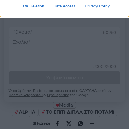
Data Deletion
Data Access
Privacy Policy
Σχολίασε εδώ
50 /50
2000 /2000
Υποβολή σχολίου
Όροι Χρήσης
. Το site προστατεύεται από reCAPTCHA, ισχύουν
Πολιτική Απορρήτου
&
Όροι Χρήσης
της Google.
Media
ALPHA
ΤΟ ΣΠΙΤΙ ΔΙΠΛΑ ΣΤΟ ΠΟΤΑΜΙ
Share: