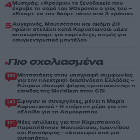
4
Μυστράς: «Φρούριο» το ξενοδοχείο που
έκρυβε τη σορό του 90χρονου ο γιος του –
«Είχαμε να τον δούμε πάνω από 3 χρόνια»
5
Αυγερινός, Μουτσάτσου και ακόμη 20
πρώην στελέχη κατά Καρυστιανού: «Δεν
αποχωρήσαμε για καρέκλες», αιχμές για
«συγκεντρωτικό μοντέλο»
Πιο σχολιασμένα
Μητσοτάκης στην υπογραφή συμφωνίας
193
για την ηλεκτρική διασύνδεση Ελλάδας –
Κύπρου: «Ισχυρή ψήφος εμπιστοσύνης» η
είσοδος της Meridiam στην GSI
Έφυγαν οι συνεργάτες, μένει η Μαρία
143
Καρυστιανού - Η επόμενη μέρα για την
«Ελπίδα για τη Δημοκρατία»
Νέες απώλειες για την Καρυστιανού:
131
Παραιτήθηκαν Μουτσάτσου, Ιωαννίδου
και Κοτσόργιος - «Αποχωρώ από μια
αυταπάτη»