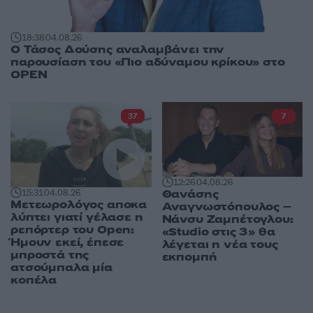
18:38
04.08.26
Ο Τάσος Δούσης αναλαμβάνει την
παρουσίαση του «Πιο αδύναμου κρίκου» στο
OPEN
37
7
12:26
04.08.26
Θανάσης
15:31
04.08.26
Μετεωρολόγος αποκα
Αναγνωστόπουλος –
λύπτει γιατί γέλασε η
Νάνσυ Ζαμπέτογλου:
ρεπόρτερ του Open:
«Studio στις 3» θα
Ήμουν εκεί, έπεσε
λέγεται η νέα τους
μπροστά της
εκπομπή
ατσούμπαλα μία
κοπέλα