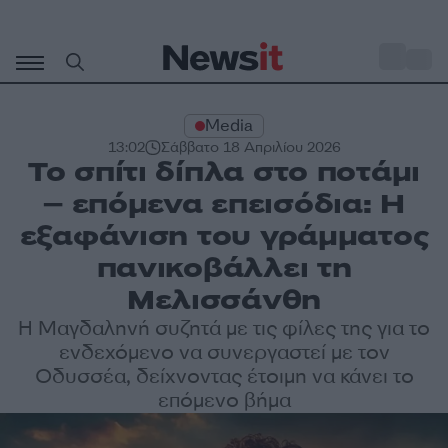
Μετάβαση
σε
o
33
περιεχόμενο
Media
13:02
Σάββατο 18 Απριλίου 2026
Το σπίτι δίπλα στο ποτάμι
– επόμενα επεισόδια: Η
εξαφάνιση του γράμματος
πανικοβάλλει τη
Μελισσάνθη
Η Μαγδαληνή συζητά με τις φίλες της για το
ενδεχόμενο να συνεργαστεί με τον
Οδυσσέα, δείχνοντας έτοιμη να κάνει το
επόμενο βήμα