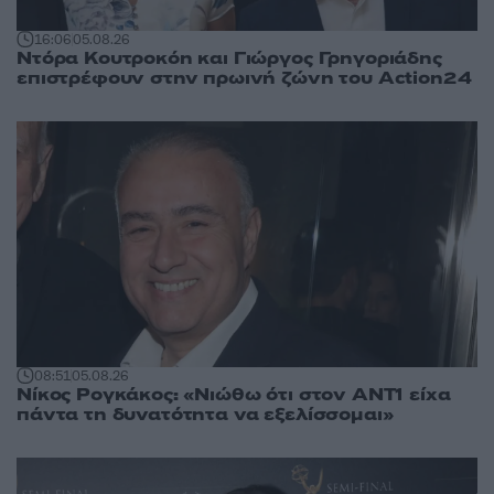
16:06
05.08.26
Ντόρα Κουτροκόη και Γιώργος Γρηγοριάδης
επιστρέφουν στην πρωινή ζώνη του Action24
08:51
05.08.26
Νίκος Ρογκάκος: «Νιώθω ότι στον ΑΝΤ1 είχα
πάντα τη δυνατότητα να εξελίσσομαι»