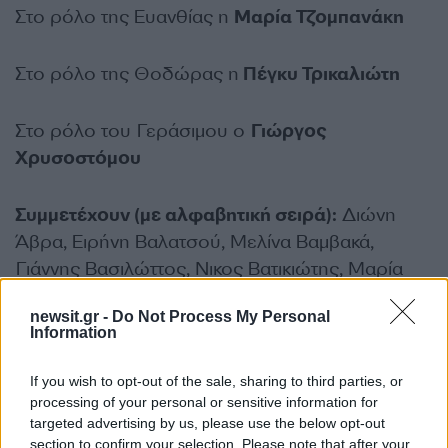
Στο ρόλο της Ευανθίας η
Μαρία Τζομπανάκη
Στο ρόλο της Θοδώρας η
Πέγκυ Τρικαλιώτη
Στο ρόλο του Γεράσιμου ο
Γιώργος
Χρυσοστόμου
Συμμετέχουν (με αλφαβητική σειρά):
Διώνη
Άβρα, Ειρήνη Βαλατσού, Μελίνα Βαμβακά,
Γιάννης Βασιλώττος, Νικος Βατικιώτης, Μαρία
Γερογιάννη, Αντώνης Γιαννακός, Θάλεια
newsit.gr -
Do Not Process My Personal
Γιαννίκου, Αργύρης Γκαγκάνης, Θέμις Γκέκου,
Information
Κωνσταντίνος Καίκης, Κωνσταντίνος Κοράκης,
Κώστας Κορωναίος, Έλενα Μεγγρέλη, Αντιγόνη
If you wish to opt-out of the sale, sharing to third parties, or
Μυλωνοπούλου, Βίβιαν Πανουτσοπούλου, Νίκος
processing of your personal or sensitive information for
targeted advertising by us, please use the below opt-out
Παντελίδης, Ιωάννα Παπαδοπούλου,
section to confirm your selection. Please note that after your