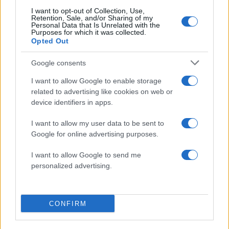
Αν τα χάσατε
I want to opt-out of Collection, Use,
Retention, Sale, and/or Sharing of my
Personal Data that Is Unrelated with the
Purposes for which it was collected.
Ανανεώθηκε πριν
Opted Out
7 λεπτά
Google consents
I want to allow Google to enable storage
related to advertising like cookies on web or
device identifiers in apps.
Κρανίου τόπος το Πόρτο
Υπό τους ήχους κλαρί
I want to allow my user data to be sent to
Γερμενό μετά το
και λαούτου η έξοδος 
καταστροφικό πέρασμα
σορού του Λάκη Χαλ
Google for online advertising purposes.
της φωτιάς – Ξεκίνησε η
από την εκκλησία 
αυτοψία στα καμένα σπίτια
Συντετριμμένη η σύζυ
I want to allow Google to send me
του έπεσε στο φέρετρό
personalized advertising.
Σχόλια
CONFIRM