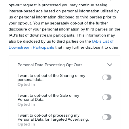
Αλέξανδρος Παπατριανταφύλλου, Σωκράτης
opt-out request is processed you may continue seeing
Πατσίκας, Ευρυδίκη Ποσταντζή, Δήμητρα
interest-based ads based on personal information utilized by
us or personal information disclosed to third parties prior to
Στογιάννη, Δήμητρα Σύρου, Γιώργος Τζαβάρας,
your opt-out. You may separately opt-out of the further
Σόλων Τσούνης, Μυρτώ Φαραζή, Βαλέρια
disclosure of your personal information by third parties on the
Χότζα, Αποστόλης Ψυχράμης.
IAB’s list of downstream participants. This information may
also be disclosed by us to third parties on the
IAB’s List of
ΔΙΑΦΗΜΙΣΗ
Downstream Participants
that may further disclose it to other
third parties.
Please note that this website/app uses one or more Google
Personal Data Processing Opt Outs
services and may gather and store information including but
not limited to your visit or usage behaviour. You may click to
I want to opt-out of the Sharing of my
personal data.
grant or deny consent to Google and its third-party tags to
Opted In
use your data for below specified purposes in below Google
consent section.
I want to opt-out of the Sale of my
Personal Data.
Opted In
I want to opt-out of processing my
Personal Data for Targeted Advertising.
Opted In