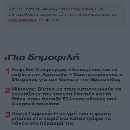
Ακολουθήστε το Νewsit.gr στο
Google News
και
ενημερωθείτε πρώτοι για όλη την ειδησεογραφία και τα
τελευταία νέα
της ημέρας
Πιο δημοφιλή
1
Κυψέλη: Ο περίεργος ηλικιωμένος και το
ταξίδι στην Αράχωβα – Όσα ισχυρίστηκε ο
26χρονος για τον θάνατο της Βρετανίδας
2
Μύκονος: Βίντεο με τους αστυνομικούς να
εντοπίζουν την τσάντα Hermès και το
Rolex όπου άρπαξε Έλληνας οδηγός από
Ουκρανό τουρίστα
3
Πόρτο Γερμενό: Η στιγμή που η φωτιά
μπαίνει στο χωριό και καταστρέφει τα
πάντα στο πέρασμά της