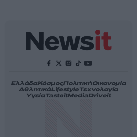
Ελλάδα
Κόσμος
Πολιτική
Οικονομία
Αθλητικά
Lifestyle
Τεχνολογία
Υγεία
Tasteit
Media
Driveit