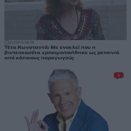
22:09
04.08.26
Τέτα Κωνσταντά: Με ενοχλεί που η
βιντεοκασέτα χρησιμοποιήθηκε ως ρετσινιά
από κάποιους παραγωγούς
5