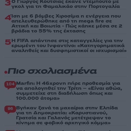
3
Ο Γιώργος Κούτσιας έκανε ντεμπούτο με
γκολ για τη Φαμαλικάο στην Πορτογαλία
4
Ίση με 6 βόμβες Χιροσίμα η ενέργεια που
απελευθερώθηκε από τη mega fire σε
Αττική και Βοιωτία - Πώς κάηκε μέσα σε 2
βράδια το 55% της έκτασης
5
Η FIFA απάντησε στις καταγγελίες για την
ερωμένη του Ινφαντίνο: «Κατηγορηματικά
αναληθείς και δυσφημιστικοί οι ισχυρισμοί»
Πιο σχολιασμένα
Marfin: Η 46χρονη πήρε προθεσμία για
104
να απολογηθεί την Τρίτη – «Είναι αθώα,
συμμετείχε στη διαδήλωση όπως και
100.000 άτομα»
Βγήκαν ξανά τα μαχαίρια στην Ελπίδα
96
για τη Δημοκρατία: «Καρυστιανού,
Γρατσία και Γαλανός μετέτρεψαν το
κίνημα σε φοβικό αρχηγικό κόμμα»