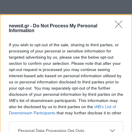
newsit.gr -
Do Not Process My Personal
Τέλος, μιλώντας για την προσωπική του ζωή
Information
δήλωσε: «Με φλερτάρουν πολύ στα social
media, αλλά δεν απαντάω γιατί δεν είμαι
If you wish to opt-out of the sale, sharing to third parties, or
processing of your personal or sensitive information for
ελεύθερος».
targeted advertising by us, please use the below opt-out
section to confirm your selection. Please note that after your
ΔΙΑΦΗΜΙΣΗ
opt-out request is processed you may continue seeing
interest-based ads based on personal information utilized by
us or personal information disclosed to third parties prior to
your opt-out. You may separately opt-out of the further
disclosure of your personal information by third parties on the
IAB’s list of downstream participants. This information may
also be disclosed by us to third parties on the
IAB’s List of
Downstream Participants
that may further disclose it to other
third parties.
Please note that this website/app uses one or more Google
Personal Data Processing Opt Outs