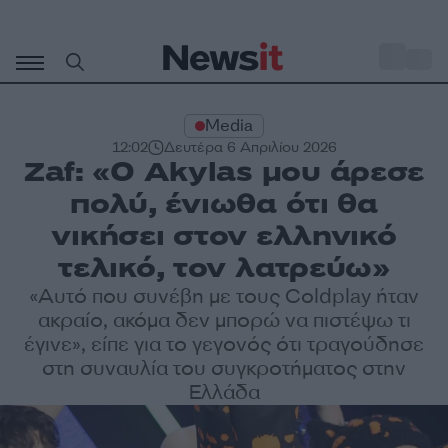
Μετάβαση
σε
o
33
περιεχόμενο
Media
12:02
Δευτέρα 6 Απριλίου 2026
Zaf: «O Akylas μου άρεσε
πολύ, ένιωθα ότι θα
νικήσει στον ελληνικό
τελικό, τον λατρεύω»
«Αυτό που συνέβη με τους Coldplay ήταν
ακραίο, ακόμα δεν μπορώ να πιστέψω τι
έγινε», είπε για το γεγονός ότι τραγούδησε
στη συναυλία του συγκροτήματος στην
Ελλάδα