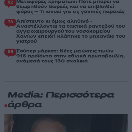
Μεταφορές χρημάτων: Πότε μπορεί να
82
θεωρηθούν δωρεές και να επιβληθεί
φόρος – Τι ισχυεί για τις γονικές παροχές
Απίστευτο κι όμως αληθινό -
78
Aναστέλλονται τα τακτικά ραντεβού του
αγγειοχειρουργού του νοσοκομείου
Χανίων επειδή κλάπηκε το μηχανάκι του
γιατρού
Σούπερ μάρκετ: Νέες μειώσεις τιμών –
68
916 προϊόντα στην εθνική πρωτοβουλία,
ανάμεσά τους 130 σχολικά
Media: Περισσότερα
άρθρα