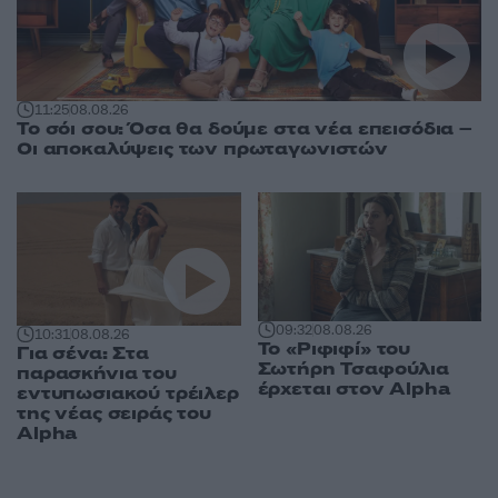
11:25
08.08.26
Το σόι σου: Όσα θα δούμε στα νέα επεισόδια –
Οι αποκαλύψεις των πρωταγωνιστών
09:32
08.08.26
10:31
08.08.26
Το «Ριφιφί» του
Για σένα: Στα
Σωτήρη Τσαφούλια
παρασκήνια του
έρχεται στον Alpha
εντυπωσιακού τρέιλερ
της νέας σειράς του
Alpha