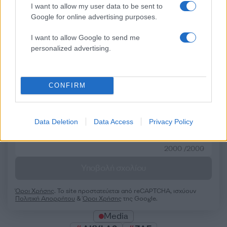
Σχόλια
I want to allow my user data to be sent to
Google for online advertising purposes.
I want to allow Google to send me
personalized advertising.
Σχολίασε εδώ
CONFIRM
50 /50
Data Deletion
Data Access
Privacy Policy
2000 /2000
Υποβολή σχολίου
Όροι Χρήσης
. Το site προστατεύεται από reCAPTCHA, ισχύουν
Πολιτική Απορρήτου
&
Όροι Χρήσης
της Google.
Media