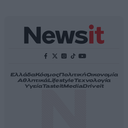
Ελλάδα
Κόσμος
Πολιτική
Οικονομία
Αθλητικά
Lifestyle
Τεχνολογία
Υγεία
Tasteit
Media
Driveit