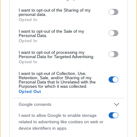
services and may gather and store information including but
not limited to your visit or usage behaviour. You may click to
I want to opt-out of the Sharing of my
personal data.
grant or deny consent to Google and its third-party tags to
Opted In
Αν τα χάσατε
use your data for below specified purposes in below Google
consent section.
I want to opt-out of the Sale of my
Personal Data.
Opted In
I want to opt-out of processing my
Personal Data for Targeted Advertising.
Opted In
I want to opt-out of Collection, Use,
Retention, Sale, and/or Sharing of my
Personal Data that Is Unrelated with the
Purposes for which it was collected.
Τραγωδία με 4χρονο αγόρι
Οι 6 όροι «φωτιά» του 
Opted Out
στην Πάρο: Τα τρία σημεία
στις ΗΠΑ για τα Στενά
που εστιάζουν οι
Ορμούζ - «Ποτέ δεν 
αστυνομικοί για τον πνιγμό
κάνουμε πίσω, είτε 
Google consents
στην πισίνα
πόλεμο είτε σε
I want to allow Google to enable storage
διαπραγματεύσεις
related to advertising like cookies on web or
device identifiers in apps.