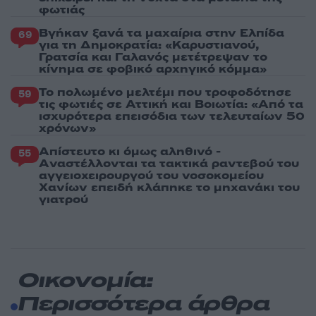
φωτιάς
Βγήκαν ξανά τα μαχαίρια στην Ελπίδα
69
για τη Δημοκρατία: «Καρυστιανού,
Γρατσία και Γαλανός μετέτρεψαν το
κίνημα σε φοβικό αρχηγικό κόμμα»
Το πολωμένο μελτέμι που τροφοδότησε
59
τις φωτιές σε Αττική και Βοιωτία: «Από τα
ισχυρότερα επεισόδια των τελευταίων 50
χρόνων»
Απίστευτο κι όμως αληθινό -
55
Aναστέλλονται τα τακτικά ραντεβού του
αγγειοχειρουργού του νοσοκομείου
Χανίων επειδή κλάπηκε το μηχανάκι του
γιατρού
Οικονομία:
Περισσότερα άρθρα