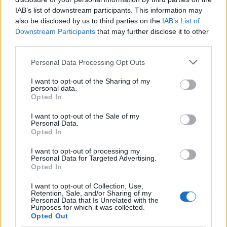
Οικονομία
IAB’s list of downstream participants. This information may
CREDIT SUISSE
ΕΛΒΕΤΙΑ
also be disclosed by us to third parties on the
IAB’s List of
Downstream Participants
that may further disclose it to other
Share:
third parties.
Ακολουθήστε το Νewsit.gr στο
Google News
και
Please note that this website/app uses one or more Google
Personal Data Processing Opt Outs
ενημερωθείτε πρώτοι για όλη την ειδησεογραφία και τα
services and may gather and store information including but
τελευταία νέα
της ημέρας
not limited to your visit or usage behaviour. You may click to
I want to opt-out of the Sharing of my
personal data.
grant or deny consent to Google and its third-party tags to
Opted In
use your data for below specified purposes in below Google
consent section.
I want to opt-out of the Sale of my
Personal Data.
Opted In
Πιο δημοφιλή
I want to opt-out of processing my
Personal Data for Targeted Advertising.
1
Σέρρες: Βίντεο ντοκουμέντο από το
Opted In
τροχαίο με νεκρούς μητέρα και γιο – Ο
οδηγός του φορτηγού κατέγραψε τη
I want to opt-out of Collection, Use,
σύγκρουση
Retention, Sale, and/or Sharing of my
Personal Data that Is Unrelated with the
2
Marfin: Η 46χρονη πήρε προθεσμία για να
Purposes for which it was collected.
απολογηθεί την Τρίτη – «Είναι αθώα,
Opted Out
συμμετείχε στη διαδήλωση όπως και