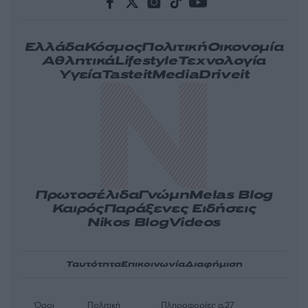
Ελλάδα
Κόσμος
Πολιτική
Οικονομία
Αθλητικά
Lifestyle
Τεχνολογία
Υγεία
Tasteit
Media
Driveit
Πρωτοσέλιδα
Γνώμη
Melas Blog
Καιρός
Παράξενες Ειδήσεις
Nikos Blog
Videos
Ταυτότητα
Επικοινωνία
Διαφήμιση
Όροι
Πολιτική
Πληροφορίες α.27