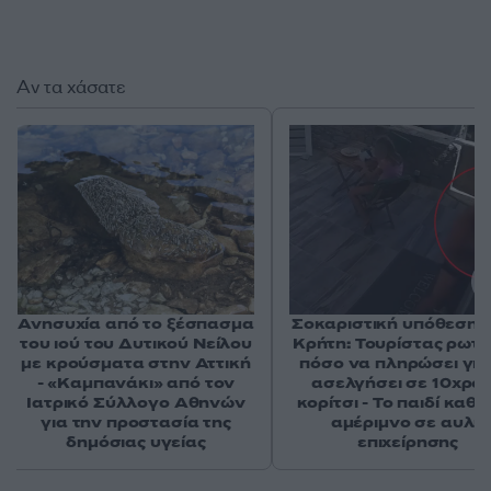
Αν τα χάσατε
Ανησυχία από το ξέσπασμα
Σοκαριστική υπόθεση 
του ιού του Δυτικού Νείλου
Κρήτη: Τουρίστας ρωτ
με κρούσματα στην Αττική
πόσο να πληρώσει για
- «Καμπανάκι» από τον
ασελγήσει σε 10χρο
Ιατρικό Σύλλογο Αθηνών
κορίτσι - Το παιδί καθ
για την προστασία της
αμέριμνο σε αυλή
δημόσιας υγείας
επιχείρησης