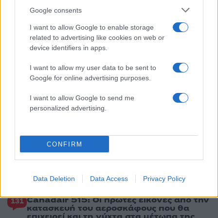
100.000 άτομα»
Google consents
3
Σίντνεϊ Τάουλ: Πέθανε σε ηλικία 26 ετών η
I want to allow Google to enable storage
σταρ του TikTok – Kατέγραφε τη ζωή της
related to advertising like cookies on web or
με τον καρκίνο
device identifiers in apps.
4
Μεταφορές χρημάτων: Πότε μπορεί να
θεωρηθούν δωρεές και να επιβληθεί φόρος
I want to allow my user data to be sent to
– Τι ισχυεί για τις γονικές παροχές
Google for online advertising purposes.
5
Κυψέλη: «Δεν μπορώ να το πιστέψω» –
Σοκαρισμένο το ζευγάρι Αμερικανών που
I want to allow Google to send me
φιλοξενούσε τον 26χρονο Αφγανό στη
personalized advertising.
Λέσβο
Πιο σχολιασμένα
CONFIRM
Έφυγαν οι συνεργάτες, μένει η Μαρία
184
Καρυστιανού - Η επόμενη μέρα για την
Data Deletion
Data Access
Privacy Policy
«Ελπίδα για τη Δημοκρατία»
Canadair 515: Οι πρώτες εικόνες από την
131
κατασκευή του αεροσκάφους που θα
επιχειρεί και τη νύχτα στα μέτωπα της