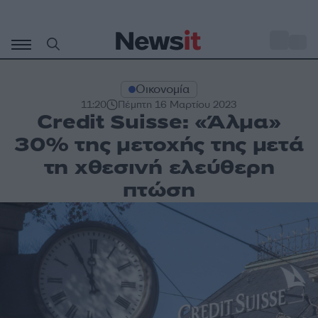
Μετάβαση
σε
o
29
περιεχόμενο
Οικονομία
11:20
Πέμπτη 16 Μαρτίου 2023
Credit Suisse: «Άλμα»
30% της μετοχής της μετά
τη χθεσινή ελεύθερη
πτώση