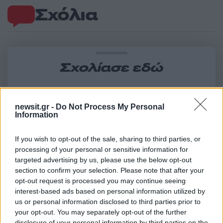
Σχόλια
Σχολίασε εδώ
50 /50
newsit.gr -
Do Not Process My Personal
Information
If you wish to opt-out of the sale, sharing to third parties, or
processing of your personal or sensitive information for
2000 /2000
targeted advertising by us, please use the below opt-out
section to confirm your selection. Please note that after your
Υποβολή σχολίου
opt-out request is processed you may continue seeing
interest-based ads based on personal information utilized by
Όροι Χρήσης
. Το site προστατεύεται από reCAPTCHA, ισχύουν
us or personal information disclosed to third parties prior to
Πολιτική Απορρήτου
&
Όροι Χρήσης
της Google.
your opt-out. You may separately opt-out of the further
disclosure of your personal information by third parties on the