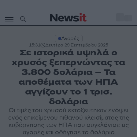
Μετάβαση
σε
o
33
περιεχόμενο
Αγορές
15:31
Δευτέρα 29 Σεπτεμβρίου 2025
Σε ιστορικά υψηλά ο
χρυσός ξεπερνώντας τα
3.800 δολάρια – Τα
αποθέματα των ΗΠΑ
αγγίζουν το 1 τρισ.
δολάρια
Οι τιμές του χρυσού εκτοξευτηκαν ενόψει
ενός επικείμενου πιθανού κλεισίματος της
κυβέρνησης των ΗΠΑ που συγκλόνισε τις
αγορές και οδήγησε το δολάριο