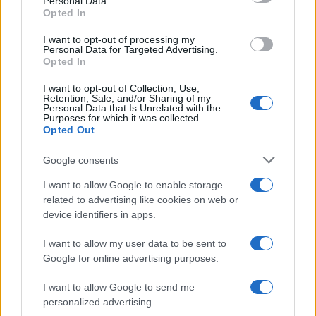
Personal Data.
Opted In
Αγορές
ΔΟΛΑΡΙΑ
ΗΠΑ
ΧΡΥΣΟΣ
I want to opt-out of processing my
Personal Data for Targeted Advertising.
Opted In
Share:
I want to opt-out of Collection, Use,
Retention, Sale, and/or Sharing of my
Ακολουθήστε το Νewsit.gr στο
Google News
και
Personal Data that Is Unrelated with the
ενημερωθείτε πρώτοι για όλη την ειδησεογραφία και τα
Purposes for which it was collected.
τελευταία νέα
της ημέρας
Opted Out
Google consents
I want to allow Google to enable storage
related to advertising like cookies on web or
Πιο δημοφιλή
device identifiers in apps.
I want to allow my user data to be sent to
1
Ο Κώστας Σαμαράς δημοσίευσε μία παιδική
φωτογραφία για την επέτειο θανάτου της
Google for online advertising purposes.
αδελφής του, Λένας
I want to allow Google to send me
2
Δολοφονία Βρετανίδας στην Κυψέλη: Οι
personalized advertising.
δύο καταθέσεις «κλειδί» της συζύγου του