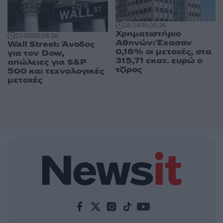
18:24
05.08.26
Χρηματιστήριο
23:09
05.08.26
Αθηνών: Έχασαν
Wall Street: Άνοδος
0,18% οι μετοχές, στα
για τον Dow,
315,71 εκατ. ευρώ ο
απώλειες για S&P
τζίρος
500 και τεχνολογικές
μετοχές