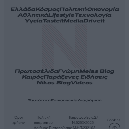
Ελλάδα
Κόσμος
Πολιτική
Οικονομία
Αθλητικά
Lifestyle
Τεχνολογία
Υγεία
Tasteit
Media
Driveit
Πρωτοσέλιδα
Γνώμη
Melas Blog
Καιρός
Παράξενες Ειδήσεις
Nikos Blog
Videos
Ταυτότητα
Επικοινωνία
Διαφήμιση
Όροι
Πολιτική
Πληροφορίες α.27
Cookies
χρήσης
απορρήτου
Ν.5253/2025
Αριθμός Πιστοποίησης Μ.Η.Τ.232163