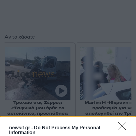
Αν τα χάσατε
Τροχαίο στις Σέρρες:
Marfin: Η 46χρονη πή
«Ξαφνικά μου ήρθε το
προθεσμία για να
αυτοκίνητο, προσπάθησα
απολογηθεί την Τρίτη
να φύγω αριστερά» λέει ο
«Είναι αθώα, συμμετε
οδηγός του φορτηγού
στη διαδήλωση όπως 
newsit.gr -
Do Not Process My Personal
100.000 άτομα»
Information