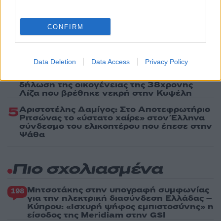
26χρονου Αφγανού – Το στίγμα του
κινητού, η θεία από την Ινδία και τα
απειλητικά μηνύματα
CONFIRM
3
Η Ελένη Φωτοπούλου ευχήθηκε για τη
γιορτή του Άκη Παυλόπουλου: «Δεκαπέντε
χρόνια μου διδάσκει υπομονή και αγάπη»
Data Deletion
Data Access
Privacy Policy
4
«Αφιέρωσε τη ζωή της στο να βοηθά
ανθρώπους που είχαν ανάγκη» - Η πρώτη
δήλωση της οικογένειας της 38χρονης
Λίζα που βρέθηκε νεκρή στην Κυψέλη
5
Αριστοτέλης Δαμίγος: Στο Αποτεφρωτήριο
Ριτσώνας το «ύστατο χαίρε» στον Έλληνα
σύνδεσμο του ελικοπτέρου που έπεσε στην
Ψάθα
Πιο σχολιασμένα
Μητσοτάκης στην υπογραφή συμφωνίας
198
για την ηλεκτρική διασύνδεση Ελλάδας –
Κύπρου: «Ισχυρή ψήφος εμπιστοσύνης» η
είσοδος της Meridiam στην GSI