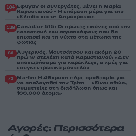
Έφυγαν οι συνεργάτες, μένει η Μαρία
184
Καρυστιανού - Η επόμενη μέρα για την
«Ελπίδα για τη Δημοκρατία»
Canadair 515: Οι πρώτες εικόνες από την
129
κατασκευή του αεροσκάφους που θα
επιχειρεί και τη νύχτα στα μέτωπα της
φωτιάς
Αυγερινός, Μουτσάτσου και ακόμη 20
86
πρώην στελέχη κατά Καρυστιανού: «Δεν
αποχωρήσαμε για καρέκλες», αιχμές για
«συγκεντρωτικό μοντέλο»
Marfin: Η 46χρονη πήρε προθεσμία για
72
να απολογηθεί την Τρίτη – «Είναι αθώα,
συμμετείχε στη διαδήλωση όπως και
100.000 άτομα»
Αγορές: Περισσότερα