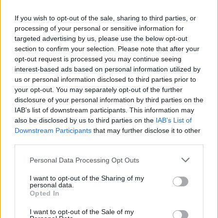
If you wish to opt-out of the sale, sharing to third parties, or
Σχόλια
processing of your personal or sensitive information for
targeted advertising by us, please use the below opt-out
section to confirm your selection. Please note that after your
opt-out request is processed you may continue seeing
interest-based ads based on personal information utilized by
Σχολίασε εδώ
us or personal information disclosed to third parties prior to
your opt-out. You may separately opt-out of the further
disclosure of your personal information by third parties on the
50 /50
IAB’s list of downstream participants. This information may
also be disclosed by us to third parties on the
IAB’s List of
Downstream Participants
that may further disclose it to other
third parties.
Please note that this website/app uses one or more Google
Personal Data Processing Opt Outs
2000 /2000
services and may gather and store information including but
not limited to your visit or usage behaviour. You may click to
I want to opt-out of the Sharing of my
Υποβολή σχολίου
personal data.
grant or deny consent to Google and its third-party tags to
Opted In
use your data for below specified purposes in below Google
Όροι Χρήσης
. Το site προστατεύεται από reCAPTCHA, ισχύουν
consent section.
I want to opt-out of the Sale of my
Πολιτική Απορρήτου
&
Όροι Χρήσης
της Google.