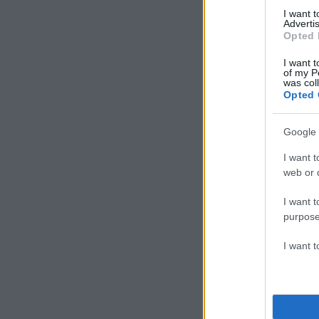
I want 
Advertis
Opted 
I want t
of my P
was col
Opted 
Google 
I want t
web or d
I want t
purpose
I want 