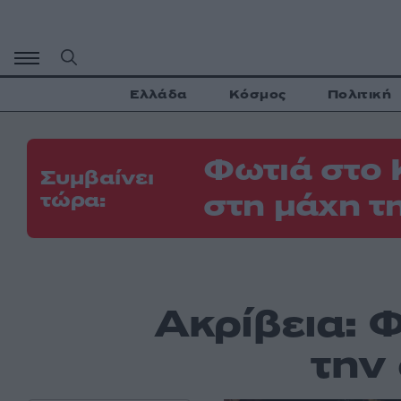
Μετάβαση
σε
περιεχόμενο
Ελλάδα
Κόσμος
Πολιτική
Φωτιά στο 
Συμβαίνει
στη μάχη τ
τώρα:
Ακρίβεια: Φ
την