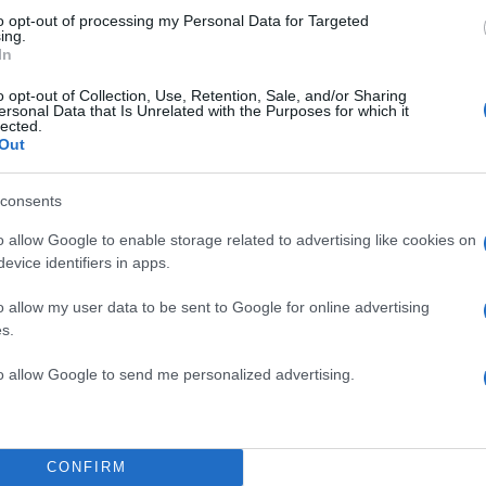
to opt-out of processing my Personal Data for Targeted
ing.
In
o opt-out of Collection, Use, Retention, Sale, and/or Sharing
ersonal Data that Is Unrelated with the Purposes for which it
lected.
Out
consents
o allow Google to enable storage related to advertising like cookies on
evice identifiers in apps.
o allow my user data to be sent to Google for online advertising
s.
to allow Google to send me personalized advertising.
CONFIRM