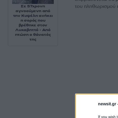
του πληθωρισμού πο
Σε 57χρονη
αγνοούμενη από
την Κυψέλη ανήκει
η σορός που
βρέθηκε στον
Λυκαβηττό - Από
πτώση ο θάνατός
της
Χθες (28.09.2022)
newsit.gr 
αποφασιστικότητας
αυξάνονται μέχρι 
If you wish 