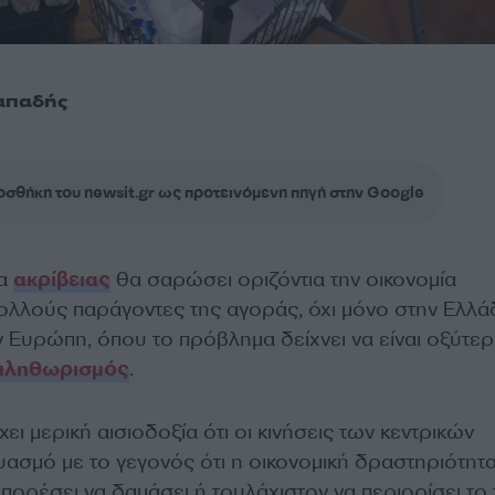
απαδής
σθήκη του newsit.gr ως προτεινόμενη πηγή στην Google
μα
ακρίβειας
θα σαρώσει οριζόντια την οικονομία
ολλούς παράγοντες της αγοράς, όχι μόνο στην Ελλά
ν Ευρώπη, όπου το πρόβλημα δείχνει να είναι οξύτερ
πληθωρισμός
.
ι μερική αισιοδοξία ότι οι κινήσεις των κεντρικών
ασμό με το γεγονός ότι η οικονομική δραστηριότητ
πορέσει να δαμάσει ή τουλάχιστον να περιορίσει το