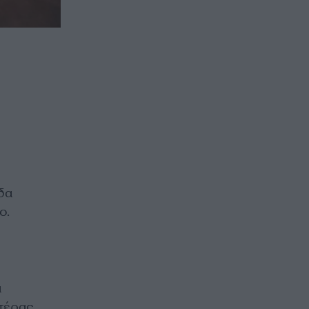
δα
ο.
α
 τέρας