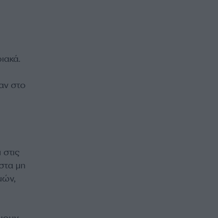
ιακά.
αν στο
 στις
στα μη
μών,
ύψουν