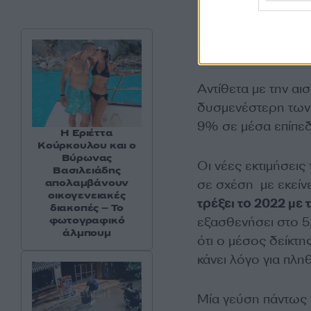
Αντίθετα με την αι
δυσμενέστερη των 
9% σε μέσα επίπεδ
Η Εριέττα
Κούρκουλου και ο
Βύρωνας
Οι νέες εκτιμήσεις
Βασιλειάδης
σε σχέση με εκείν
απολαμβάνουν
οικογενειακές
τρέξει το 2022 με
διακοπές – Το
εξασθενήσει στο 5
φωτογραφικό
άλμπουμ
ότι ο μέσος δείκτ
κάνει λόγο για πλ
Μία γεύση πάντως 