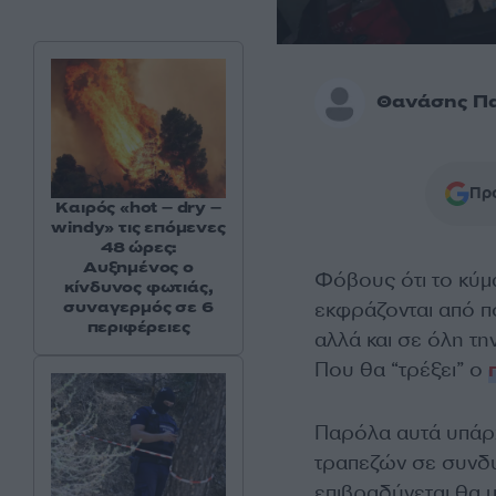
Θανάσης Π
Προ
Καιρός «hot – dry –
windy» τις επόμενες
48 ώρες:
Αυξημένος ο
Φόβους ότι το κύ
κίνδυνος φωτιάς,
εκφράζονται από π
συναγερμός σε 6
περιφέρειες
αλλά και σε όλη τη
Που θα “τρέξει” ο
Παρόλα αυτά υπάρχε
τραπεζών σε συνδυ
επιβραδύνεται θα μ