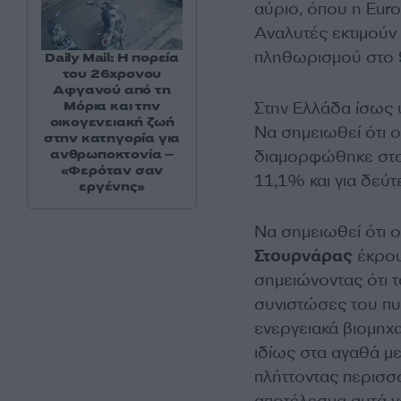
αύριο, όπου η Euro
Αναλυτές εκτιμούν
πληθωρισμού στο 
Daily Mail: Η πορεία
του 26χρονου
Αφγανού από τη
Στην Ελλάδα ίσως 
Μόρια και την
οικογενειακή ζωή
Να σημειωθεί ότι 
στην κατηγορία για
διαμορφώθηκε στο 
ανθρωποκτονία –
«Φερόταν σαν
11,1% και για δεύ
εργένης»
Να σημειωθεί ότι 
Στουρνάρας
έκρου
σημειώνοντας ότι τ
συνιστώσες του πυ
ενεργειακά βιομηχα
ιδίως στα αγαθά με
πλήττοντας περισσ
αποτέλεσμα αυτά ν