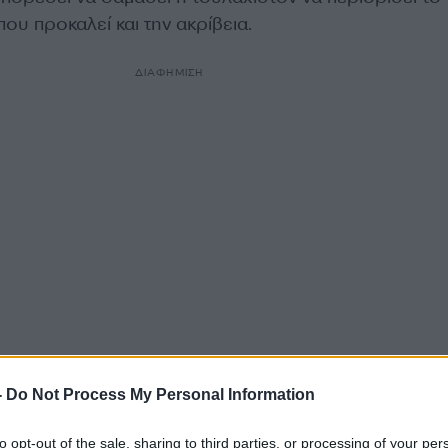
υ προκαλεί και την ακρίβεια.
ΔΙΑΦΗΜΙΣΗ
 η επικεφαλής της ΕΚΤ
Κριστίν Λαγκάρντ
έστειλε μή
-
Do Not Process My Personal Information
 προς πάσα κατεύθυνση λέγοντας ότι
τα επιτόκια θα
την στιγμή που θα ελεγχθεί ο πληθωρισμός
. Και πήγ
to opt-out of the sale, sharing to third parties, or processing of your per