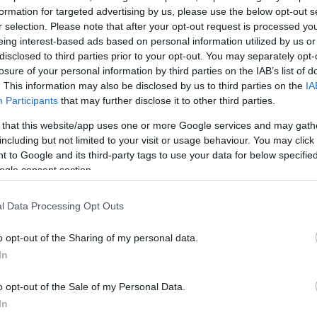
λέγοντας ότι αυτό θα συμβεί, έστω και αν υπάρξει
formation for targeted advertising by us, please use the below opt-out s
άπτυξης. Ουσιαστικά αναφορικά με το τελευταίο, η Κ
r selection. Please note that after your opt-out request is processed y
eing interest-based ads based on personal information utilized by us or
δεάζει για
ύφεση.
disclosed to third parties prior to your opt-out. You may separately opt-
losure of your personal information by third parties on the IAB’s list of
ιτελείο δείχνουν να είναι έναν τόνο πιο αισιόδοξοι σ
. This information may also be disclosed by us to third parties on the
IA
Participants
that may further disclose it to other third parties.
οιπη Ευρώπη, αφού θεωρούν ότι από το 2023 θα δ
λιμάκωσης.
 that this website/app uses one or more Google services and may gath
including but not limited to your visit or usage behaviour. You may click 
 to Google and its third-party tags to use your data for below specifi
φορίες, στο προσχέδιο του προϋπολογισμού, που
ogle consent section.
ουλή τη προσεχή Δευτέρα, η πρόβλεψη για το
ύψος τ
ίναι σημαντικά χαμηλότερη
σε σχέση με εφέτος και
l Data Processing Opt Outs
χή του 3%.
o opt-out of the Sharing of my personal data.
In
ΔΙΑΦΗΜΙΣΗ
o opt-out of the Sale of my Personal Data.
In