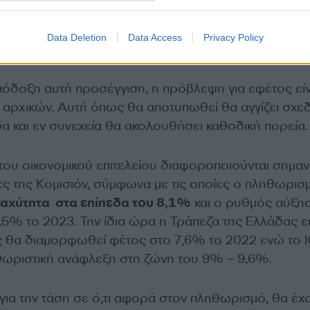
Data Deletion
Data Access
Privacy Policy
σιόδοξη αυτή προσέγγιση, η πρόβλεψη για εφέτος είν
αρχικών. Αυτή όπως θα αποτυπωθεί θα αγγίζει σχε
α και εν συνεχεία θα ακολουθήσει καθοδική πορεία
 του οικονομικού επιτελείου διαφοροποιούνται σημαν
ες της Κομισιόν, σύμφωνα με τις οποίες ο πληθωρισ
 ταχύτητα στα επίπεδα του 8,1%
και ο ρυθμός αύξη
,5% το 2023. Την ίδια ώρα η Τράπεζα της Ελλάδας ε
ης θα διαμορφωθεί φέτος στο 7,6% το 2022 ενώ το 
ηθωριστική ανάφλεξη στη ζώνη του 9% – 9,6%.
για την τάση σε ό,τι αφορά στον πληθωρισμό, θα έχ