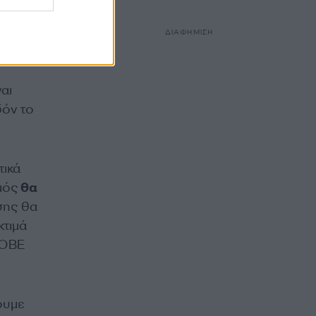
ΔΙΑΦΗΜΙΣΗ
αι
δόν το
.
τικά
μός
θα
σης θα
κτιμά
ΙΟΒΕ
ουμε