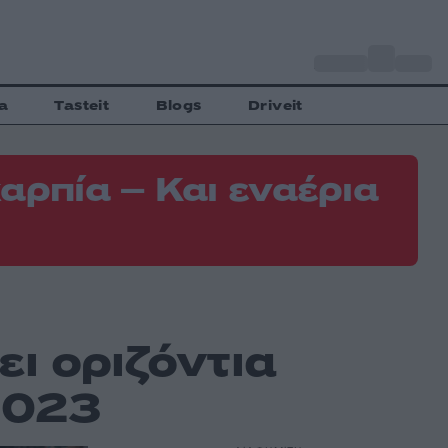
o
Αθήνα
35
C
a
Tasteit
Blogs
Driveit
αρπία – Και εναέρια
ει οριζόντια
2023