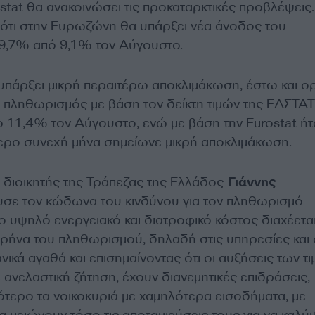
stat θα ανακοινώσει τις προκαταρκτικές προβλέψεις.
 ότι στην Ευρωζώνη θα υπάρξει νέα άνοδος του
9,7% από 9,1% τον Αύγουστο.
υπάρξει μικρή περαιτέρω αποκλιμάκωση, έστω και ορ
ο πληθωρισμός με βάση τον δείκτη τιμών της ΕΛΣΤΑΤ
11,4% τον Αύγουστο, ενώ με βάση την Eurostat ήτ
τερο συνεχή μήνα σημείωνε μικρή αποκλιμάκωση.
ο διοικητής της Τράπεζας της Ελλάδος
Γιάννης
σε τον κώδωνα του κινδύνου για τον πληθωρισμό
ο υψηλό ενεργειακό και διατροφικό κόστος διαχέεται
ρήνα του πληθωρισμού, δηλαδή στις υπηρεσίες και 
νικά αγαθά και επισημαίνοντας ότι οι αυξήσεις των τι
 ανελαστική ζήτηση, έχουν διανεμητικές επιδράσεις,
ότερο τα νοικοκυριά με χαμηλότερα εισοδήματα, με
α μειώνουν τόσο τις αποταμιεύσεις τους για να καλ