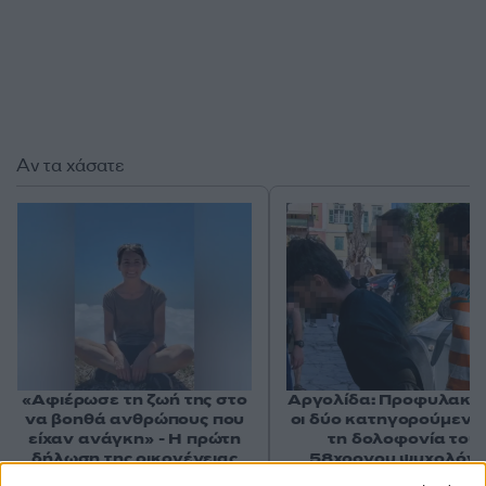
Αν τα χάσατε
«Αφιέρωσε τη ζωή της στο
Αργολίδα: Προφυλακισ
να βοηθά ανθρώπους που
οι δύο κατηγορούμενοι
είχαν ανάγκη» - Η πρώτη
τη δολοφονία του
δήλωση της οικογένειας
58χρονου ψυχολόγ
της 38χρονης Λίζα που