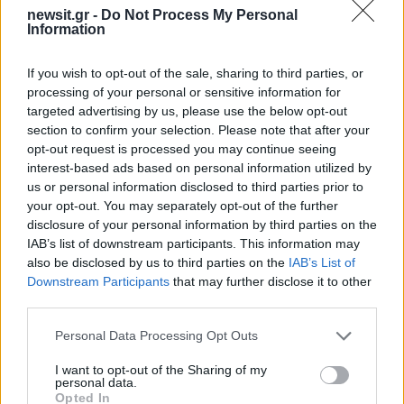
βρέθηκε νεκρή στην
newsit.gr -
Do Not Process My Personal
Κυψέλη
Information
If you wish to opt-out of the sale, sharing to third parties, or
Σχόλια
processing of your personal or sensitive information for
targeted advertising by us, please use the below opt-out
section to confirm your selection. Please note that after your
opt-out request is processed you may continue seeing
interest-based ads based on personal information utilized by
Σχολίασε εδώ
us or personal information disclosed to third parties prior to
your opt-out. You may separately opt-out of the further
disclosure of your personal information by third parties on the
IAB’s list of downstream participants. This information may
50 /50
also be disclosed by us to third parties on the
IAB’s List of
Downstream Participants
that may further disclose it to other
third parties.
Please note that this website/app uses one or more Google
Personal Data Processing Opt Outs
services and may gather and store information including but
2000 /2000
not limited to your visit or usage behaviour. You may click to
I want to opt-out of the Sharing of my
personal data.
Υποβολή σχολίου
grant or deny consent to Google and its third-party tags to
Opted In