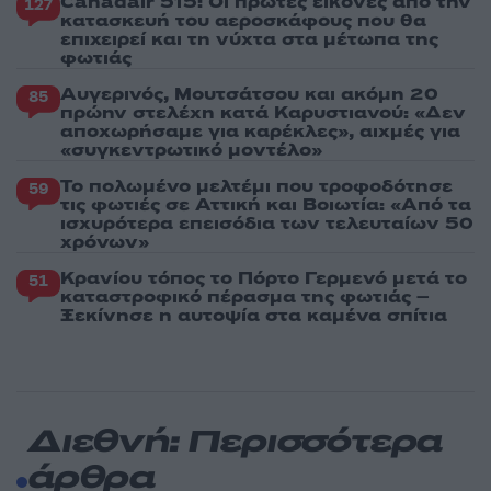
Canadair 515: Οι πρώτες εικόνες από την
127
κατασκευή του αεροσκάφους που θα
επιχειρεί και τη νύχτα στα μέτωπα της
φωτιάς
Αυγερινός, Μουτσάτσου και ακόμη 20
85
πρώην στελέχη κατά Καρυστιανού: «Δεν
αποχωρήσαμε για καρέκλες», αιχμές για
«συγκεντρωτικό μοντέλο»
Το πολωμένο μελτέμι που τροφοδότησε
59
τις φωτιές σε Αττική και Βοιωτία: «Από τα
ισχυρότερα επεισόδια των τελευταίων 50
χρόνων»
Κρανίου τόπος το Πόρτο Γερμενό μετά το
51
καταστροφικό πέρασμα της φωτιάς –
Ξεκίνησε η αυτοψία στα καμένα σπίτια
Διεθνή: Περισσότερα
άρθρα