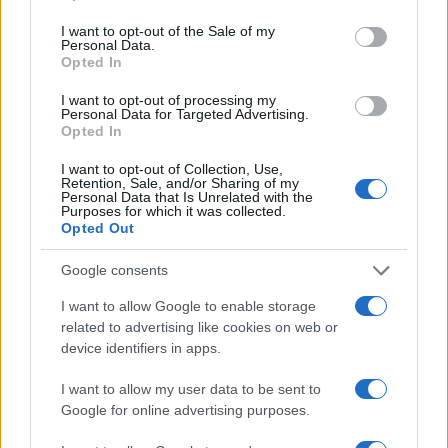
use your data for below specified purposes in below Google
consent section.
Όροι Χρήσης
. Το site προστατεύεται από reCAPTCHA, ισχύουν
I want to opt-out of the Sale of my
Πολιτική Απορρήτου
&
Όροι Χρήσης
της Google.
Personal Data.
Opted In
Διεθνή
ΕΠΙΤΟΚΙΑ
ΚΕΝΤΡΙΚΗ ΤΡΑΠΕΖΑ
ΠΕΚΙΝΟ
I want to opt-out of processing my
Personal Data for Targeted Advertising.
Opted In
Share:
I want to opt-out of Collection, Use,
Retention, Sale, and/or Sharing of my
Ακολουθήστε το Νewsit.gr στο
Google News
και
Personal Data that Is Unrelated with the
ενημερωθείτε πρώτοι για όλη την ειδησεογραφία και τα
Purposes for which it was collected.
τελευταία νέα
της ημέρας
Opted Out
Google consents
I want to allow Google to enable storage
related to advertising like cookies on web or
device identifiers in apps.
Πιο δημοφιλή
I want to allow my user data to be sent to
1
Έφυγαν οι συνεργάτες, μένει η Μαρία
Google for online advertising purposes.
Καρυστιανού - Η επόμενη μέρα για την
«Ελπίδα για τη Δημοκρατία»