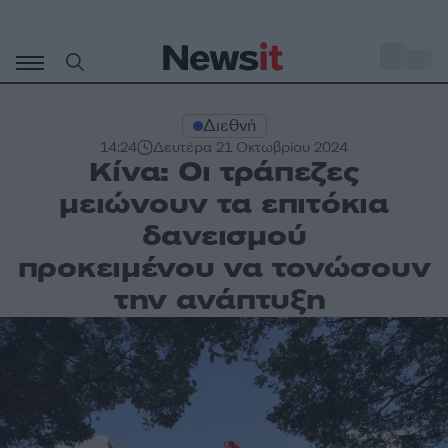
Μετάβαση
σε
o
31
περιεχόμενο
Διεθνή
14:24
Δευτέρα 21 Οκτωβρίου 2024
Kίνα: Οι τράπεζες
μειώνουν τα επιτόκια
δανεισμού
προκειμένου να τονώσουν
την ανάπτυξη