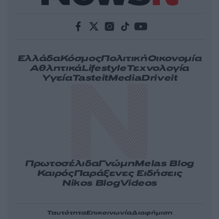
Ελλάδα
Κόσμος
Πολιτική
Οικονομία
Αθλητικά
Lifestyle
Τεχνολογία
Υγεία
Tasteit
Media
Driveit
Πρωτοσέλιδα
Γνώμη
Melas Blog
Καιρός
Παράξενες Ειδήσεις
Nikos Blog
Videos
Ταυτότητα
Επικοινωνία
Διαφήμιση