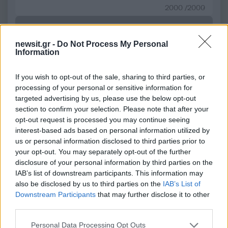
2000 /2000
Υποβολή σχολίου
newsit.gr -
Do Not Process My Personal
Όροι Χρήσης
. Το site προστατεύεται από reCAPTCHA, ισχύουν
Information
Πολιτική Απορρήτου
&
Όροι Χρήσης
της Google.
Διεθνή
If you wish to opt-out of the sale, sharing to third parties, or
SPACEX
ΕΛΟΝ ΜΑΣΚ
ΠΥΡΑΥΛΟΙ
processing of your personal or sensitive information for
targeted advertising by us, please use the below opt-out
Share:
section to confirm your selection. Please note that after your
opt-out request is processed you may continue seeing
interest-based ads based on personal information utilized by
Ακολουθήστε το Νewsit.gr στο
Google News
και
us or personal information disclosed to third parties prior to
ενημερωθείτε πρώτοι για όλη την ειδησεογραφία και τα
your opt-out. You may separately opt-out of the further
τελευταία νέα
της ημέρας
disclosure of your personal information by third parties on the
IAB’s list of downstream participants. This information may
also be disclosed by us to third parties on the
IAB’s List of
Downstream Participants
that may further disclose it to other
third parties.
Πιο δημοφιλή
Please note that this website/app uses one or more Google
Personal Data Processing Opt Outs