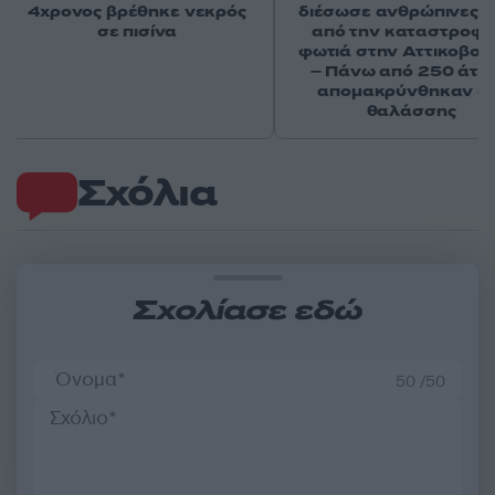
4χρονος βρέθηκε νεκρός
διέσωσε ανθρώπινες ζ
σε πισίνα
από την καταστροφι
φωτιά στην Αττικοβοι
– Πάνω από 250 άτο
απομακρύνθηκαν δι
θαλάσσης
Σχόλια
Σχολίασε εδώ
50 /50