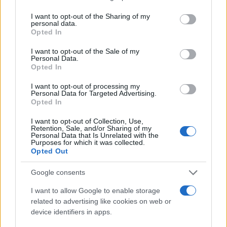
services and may gather and store information including but
1
Σοκαριστική υπόθεση στην Κρήτη:
not limited to your visit or usage behaviour. You may click to
I want to opt-out of the Sharing of my
Τουρίστας ρωτούσε πόσο να πληρώσει για
personal data.
grant or deny consent to Google and its third-party tags to
να ασελγήσει σε 10χρονο κορίτσι - Το παιδί
Opted In
καθόταν αμέριμνο σε αυλή επιχείρησης
use your data for below specified purposes in below Google
consent section.
I want to opt-out of the Sale of my
2
Ryanair: «Ένα κομμάτι του προσώπου του
Personal Data.
ήταν σαν πλαστελίνη», συγκλονίζει η
Opted In
επιβάτιδα που έσωσε τον Σέρβο όταν
έσπασε το παράθυρο του αεροπλάνου
I want to opt-out of processing my
Personal Data for Targeted Advertising.
3
Ανησυχία από το ξέσπασμα του ιού του
Opted In
Δυτικού Νείλου με κρούσματα στην Αττική
- «Καμπανάκι» από τον Ιατρικό Σύλλογο
I want to opt-out of Collection, Use,
Αθηνών για την προστασία της δημόσιας
Retention, Sale, and/or Sharing of my
υγείας
Personal Data that Is Unrelated with the
Purposes for which it was collected.
4
Φωτιά σε κατάστημα στον Άλιμο –
Opted Out
Εκκενώθηκε πολυκατοικία
5
Νέος «Αντεροβγάλτης» στο Λονδίνο βίαζε
Google consents
και δολοφονούσε ιερόδουλες – Είχε
συλληφθεί και αφέθηκε ελεύθερος
I want to allow Google to enable storage
related to advertising like cookies on web or
device identifiers in apps.