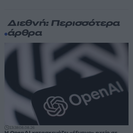
Διεθνή: Περισσότερα
άρθρα
13:38
08.08.26
Η OpenAI κατασκευάζει «έξυπνο» ηχείο σε