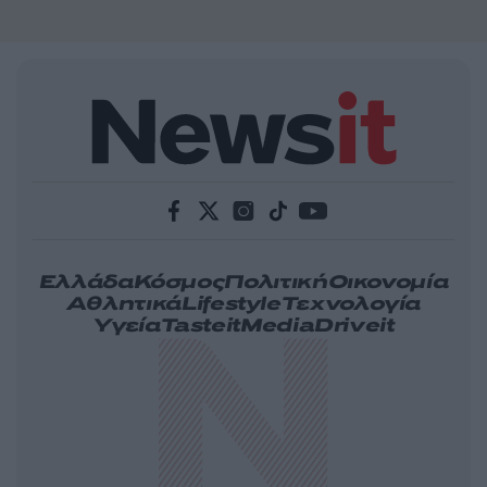
Ελλάδα
Κόσμος
Πολιτική
Οικονομία
Αθλητικά
Lifestyle
Τεχνολογία
Υγεία
Tasteit
Media
Driveit