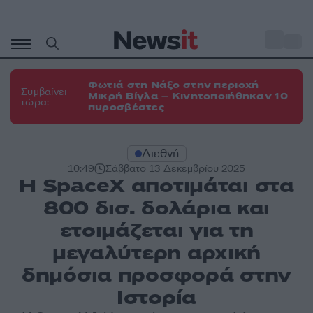
Μετάβαση
σε
o
35
περιεχόμενο
Φωτιά στη Νάξο στην περιοχή
Συμβαίνει
Μικρή Βίγλα – Κινητοποιήθηκαν 10
τώρα:
πυροσβέστες
Διεθνή
10:49
Σάββατο 13 Δεκεμβρίου 2025
Η SpaceX αποτιμάται στα
800 δισ. δολάρια και
ετοιμάζεται για τη
μεγαλύτερη αρχική
δημόσια προσφορά στην
Ιστορία