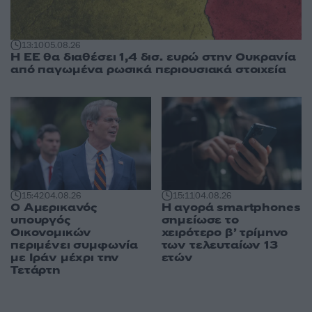
13:10
05.08.26
Η ΕΕ θα διαθέσει 1,4 δισ. ευρώ στην Ουκρανία
από παγωμένα ρωσικά περιουσιακά στοιχεία
15:42
04.08.26
15:11
04.08.26
Ο Αμερικανός
Η αγορά smartphones
υπουργός
σημείωσε το
Οικονομικών
χειρότερο β’ τρίμηνο
περιμένει συμφωνία
των τελευταίων 13
με Ιράν μέχρι την
ετών
Τετάρτη