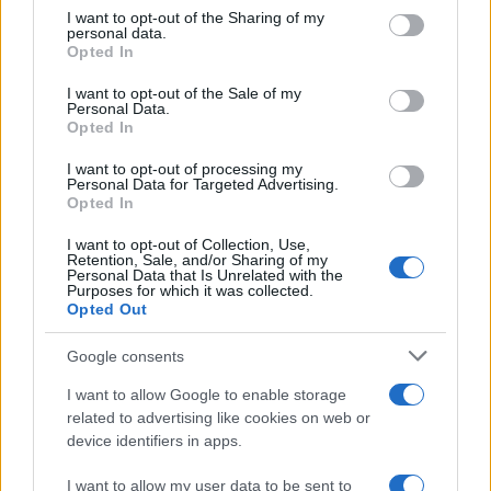
not limited to your visit or usage behaviour. You may click to
I want to opt-out of the Sharing of my
personal data.
grant or deny consent to Google and its third-party tags to
Opted In
use your data for below specified purposes in below Google
Πιο δημοφιλή
consent section.
I want to opt-out of the Sale of my
Personal Data.
Opted In
1
Δολοφονία Βρετανίδας στην Κυψέλη: Οι
δύο καταθέσεις «κλειδί» της συζύγου του
26χρονου Αφγανού – Το στίγμα του
I want to opt-out of processing my
Personal Data for Targeted Advertising.
κινητού, η θεία από την Ινδία και τα
Opted In
απειλητικά μηνύματα
2
Η Ελένη Φωτοπούλου ευχήθηκε για τη
I want to opt-out of Collection, Use,
γιορτή του Άκη Παυλόπουλου: «Δεκαπέντε
Retention, Sale, and/or Sharing of my
Personal Data that Is Unrelated with the
χρόνια μου διδάσκει υπομονή και αγάπη»
Purposes for which it was collected.
Opted Out
3
Αριστοτέλης Δαμίγος: Στο Αποτεφρωτήριο
Ριτσώνας το «ύστατο χαίρε» στον Έλληνα
σύνδεσμο του ελικοπτέρου που έπεσε στην
Google consents
Ψάθα
I want to allow Google to enable storage
4
«Αφιέρωσε τη ζωή της στο να βοηθά
related to advertising like cookies on web or
ανθρώπους που είχαν ανάγκη» - Η πρώτη
device identifiers in apps.
δήλωση της οικογένειας της 38χρονης
Λίζα που βρέθηκε νεκρή στην Κυψέλη
I want to allow my user data to be sent to