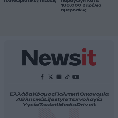
πληθωριστικές πιέσεις
παραγωγή κατά
188.000 βαρέλια
ημερησίως
Ελλάδα
Κόσμος
Πολιτική
Οικονομία
Αθλητικά
Lifestyle
Τεχνολογία
Υγεία
Tasteit
Media
Driveit