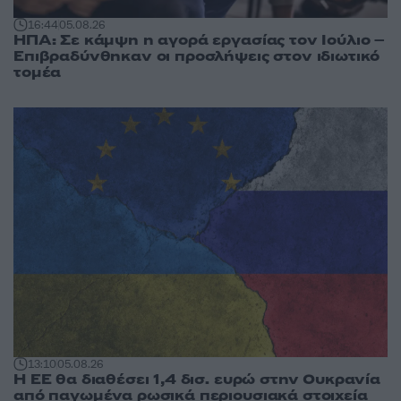
16:44
05.08.26
ΗΠΑ: Σε κάμψη η αγορά εργασίας τον Ιούλιο –
Επιβραδύνθηκαν οι προσλήψεις στον ιδιωτικό
τομέα
13:10
05.08.26
Η ΕΕ θα διαθέσει 1,4 δισ. ευρώ στην Ουκρανία
από παγωμένα ρωσικά περιουσιακά στοιχεία