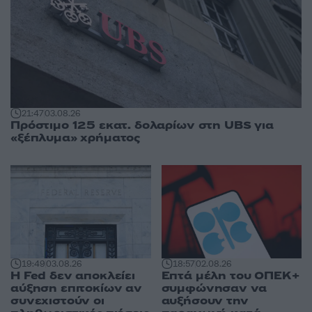
21:47
03.08.26
Πρόστιμο 125 εκατ. δολαρίων στη UBS για
«ξέπλυμα» χρήματος
19:49
03.08.26
18:57
02.08.26
Η Fed δεν αποκλείει
Επτά μέλη του ΟΠΕΚ+
αύξηση επιτοκίων αν
συμφώνησαν να
συνεχιστούν οι
αυξήσουν την