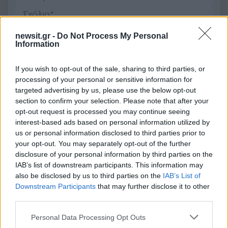
newsit.gr -
Do Not Process My Personal
Information
2000 /2000
If you wish to opt-out of the sale, sharing to third parties, or
Υποβολή σχολίου
processing of your personal or sensitive information for
targeted advertising by us, please use the below opt-out
Όροι Χρήσης
. Το site προστατεύεται από reCAPTCHA, ισχύουν
section to confirm your selection. Please note that after your
Πολιτική Απορρήτου
&
Όροι Χρήσης
της Google.
opt-out request is processed you may continue seeing
interest-based ads based on personal information utilized by
Διεθνή
us or personal information disclosed to third parties prior to
ΔΑΣΜΟΙ ΗΠΑ
ΕΛΛΕΙΜΜΑ
your opt-out. You may separately opt-out of the further
disclosure of your personal information by third parties on the
Share:
IAB’s list of downstream participants. This information may
also be disclosed by us to third parties on the
IAB’s List of
Ακολουθήστε το Νewsit.gr στο
Google News
και
Downstream Participants
that may further disclose it to other
ενημερωθείτε πρώτοι για όλη την ειδησεογραφία και τα
third parties.
τελευταία νέα
της ημέρας
Please note that this website/app uses one or more Google
Personal Data Processing Opt Outs
services and may gather and store information including but