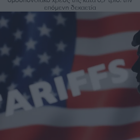
ομοσπονδιακό χρέος της κατά 0,7 τρισ. την
επόμενη δεκαετία