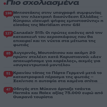
Πιο σχολιασμένα
Μητσοτάκης στην υπογραφή συμφωνίας
198
για την ηλεκτρική διασύνδεση Ελλάδας –
Κύπρου: «Ισχυρή ψήφος εμπιστοσύνης» η
είσοδος της Meridiam στην GSI
Canadair 515: Οι πρώτες εικόνες από την
127
κατασκευή του αεροσκάφους που θα
επιχειρεί και τη νύχτα στα μέτωπα της
φωτιάς
Αυγερινός, Μουτσάτσου και ακόμη 20
85
πρώην στελέχη κατά Καρυστιανού: «Δεν
αποχωρήσαμε για καρέκλες», αιχμές για
«συγκεντρωτικό μοντέλο»
Κρανίου τόπος το Πόρτο Γερμενό μετά το
51
καταστροφικό πέρασμα της φωτιάς –
Ξεκίνησε η αυτοψία στα καμένα σπίτια
Οδηγός στη Μύκονο άρπαξε τσάντα
47
Hermès και Rolex αξίας 75.000 ευρώ από
Ουκρανό τουρίστα