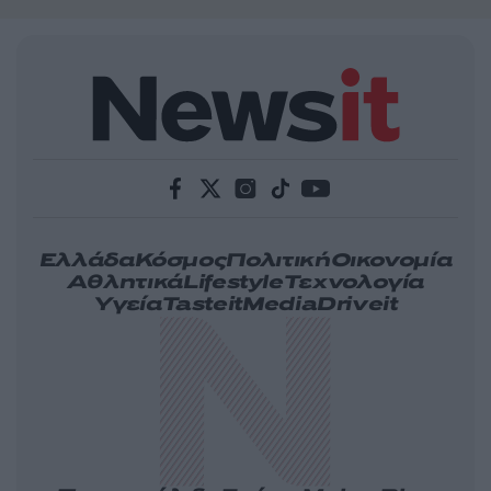
Ελλάδα
Κόσμος
Πολιτική
Οικονομία
Αθλητικά
Lifestyle
Τεχνολογία
Υγεία
Tasteit
Media
Driveit