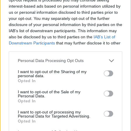
interest-based ads based on personal information utilized by
us or personal information disclosed to third parties prior to
Τσιάρας: «Ορόσημο οι
Πίεση στον Τραμπ από 
your opt-out. You may separately opt-out of the further
επόμενες εβδομάδες για
Ευρωπαίους με το Νόμ
disclosure of your personal information by third parties on the
ΟΠΕΚΕΠΕ, πληρωμές και
Ειρήνης ως «τυράκι» γι
IAB’s list of downstream participants. This information may
βιολογικά»
εμπλακεί ουσιαστικά 
also be disclosed by us to third parties on the
IAB’s List of
ουκρανικό
Downstream Participants
that may further disclose it to other
third parties.
Σχόλια
Please note that this website/app uses one or more Google
Personal Data Processing Opt Outs
services and may gather and store information including but
not limited to your visit or usage behaviour. You may click to
I want to opt-out of the Sharing of my
personal data.
grant or deny consent to Google and its third-party tags to
Opted In
use your data for below specified purposes in below Google
Σχολίασε εδώ
consent section.
I want to opt-out of the Sale of my
Personal Data.
Opted In
50 /50
I want to opt-out of processing my
Personal Data for Targeted Advertising.
Opted In