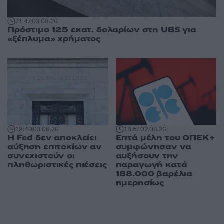
21:47
03.08.26
Πρόστιμο 125 εκατ. δολαρίων στη UBS για
«ξέπλυμα» χρήματος
19:49
03.08.26
18:57
02.08.26
Η Fed δεν αποκλείει
Επτά μέλη του ΟΠΕΚ+
αύξηση επιτοκίων αν
συμφώνησαν να
συνεχιστούν οι
αυξήσουν την
πληθωριστικές πιέσεις
παραγωγή κατά
188.000 βαρέλια
ημερησίως