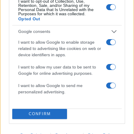
I want to opt-out of Collection, Use,
Retention, Sale, and/or Sharing of my
Personal Data that Is Unrelated with the
2000 /2000
Purposes for which it was collected.
Opted Out
Υποβολή σχολίου
Google consents
Όροι Χρήσης
. Το site προστατεύεται από reCAPTCHA, ισχύουν
I want to allow Google to enable storage
Πολιτική Απορρήτου
&
Όροι Χρήσης
της Google.
related to advertising like cookies on web or
Διεθνή
device identifiers in apps.
EUROSTAT
ΜΙΣΘΩΤΟΙ
I want to allow my user data to be sent to
Share:
Google for online advertising purposes.
I want to allow Google to send me
Ακολουθήστε το Νewsit.gr στο
Google News
και
personalized advertising.
ενημερωθείτε πρώτοι για όλη την ειδησεογραφία και τα
τελευταία νέα
της ημέρας
CONFIRM