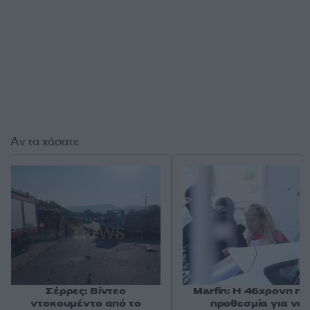
Αν τα χάσατε
Σέρρες: Βίντεο
Marfin: Η 46χρονη πή
ντοκουμέντο από το
προθεσμία για να