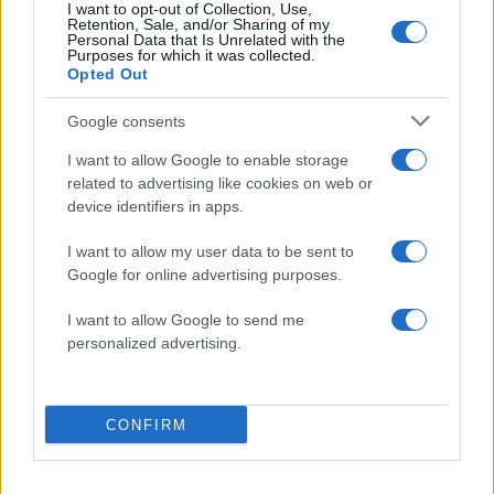
Πιο σχολιασμένα
I want to opt-out of Collection, Use,
Retention, Sale, and/or Sharing of my
Personal Data that Is Unrelated with the
Μητσοτάκης στην υπογραφή συμφωνίας
198
Purposes for which it was collected.
για την ηλεκτρική διασύνδεση Ελλάδας –
Opted Out
Κύπρου: «Ισχυρή ψήφος εμπιστοσύνης» η
είσοδος της Meridiam στην GSI
Google consents
Έφυγαν οι συνεργάτες, μένει η Μαρία
184
Καρυστιανού - Η επόμενη μέρα για την
I want to allow Google to enable storage
«Ελπίδα για τη Δημοκρατία»
related to advertising like cookies on web or
device identifiers in apps.
Canadair 515: Οι πρώτες εικόνες από την
128
κατασκευή του αεροσκάφους που θα
επιχειρεί και τη νύχτα στα μέτωπα της
I want to allow my user data to be sent to
φωτιάς
Google for online advertising purposes.
Αυγερινός, Μουτσάτσου και ακόμη 20
86
I want to allow Google to send me
πρώην στελέχη κατά Καρυστιανού: «Δεν
personalized advertising.
αποχωρήσαμε για καρέκλες», αιχμές για
«συγκεντρωτικό μοντέλο»
Το πολωμένο μελτέμι που τροφοδότησε
59
τις φωτιές σε Αττική και Βοιωτία: «Από τα
CONFIRM
ισχυρότερα επεισόδια των τελευταίων 50
χρόνων»