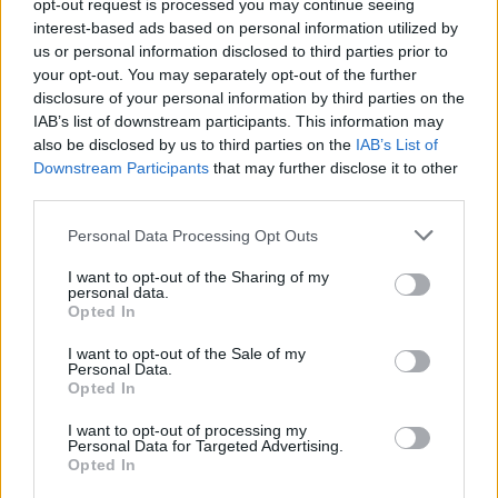
opt-out request is processed you may continue seeing
1
Ο Κώστας Σαμαράς δημοσίευσε μία παιδική
interest-based ads based on personal information utilized by
φωτογραφία για την επέτειο θανάτου της
αδελφής του, Λένας
us or personal information disclosed to third parties prior to
your opt-out. You may separately opt-out of the further
2
Δολοφονία Βρετανίδας στην Κυψέλη: Οι
disclosure of your personal information by third parties on the
δύο καταθέσεις «κλειδί» της συζύγου του
IAB’s list of downstream participants. This information may
26χρονου Αφγανού – Το στίγμα του
κινητού, η θεία από την Ινδία και τα
also be disclosed by us to third parties on the
IAB’s List of
απειλητικά μηνύματα
Downstream Participants
that may further disclose it to other
third parties.
3
Η Ελένη Φωτοπούλου ευχήθηκε για τη
γιορτή του Άκη Παυλόπουλου: «Δεκαπέντε
Please note that this website/app uses one or more Google
χρόνια μου διδάσκει υπομονή και αγάπη»
Personal Data Processing Opt Outs
services and may gather and store information including but
4
«Αφιέρωσε τη ζωή της στο να βοηθά
not limited to your visit or usage behaviour. You may click to
I want to opt-out of the Sharing of my
ανθρώπους που είχαν ανάγκη» - Η πρώτη
personal data.
grant or deny consent to Google and its third-party tags to
δήλωση της οικογένειας της 38χρονης
Opted In
use your data for below specified purposes in below Google
Λίζα που βρέθηκε νεκρή στην Κυψέλη
consent section.
I want to opt-out of the Sale of my
5
Αριστοτέλης Δαμίγος: Στο Αποτεφρωτήριο
Personal Data.
Ριτσώνας το «ύστατο χαίρε» στον Έλληνα
Opted In
σύνδεσμο του ελικοπτέρου που έπεσε στην
Ψάθα
I want to opt-out of processing my
Personal Data for Targeted Advertising.
Opted In