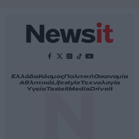
Ελλάδα
Κόσμος
Πολιτική
Οικονομία
Αθλητικά
Lifestyle
Τεχνολογία
Υγεία
Tasteit
Media
Driveit