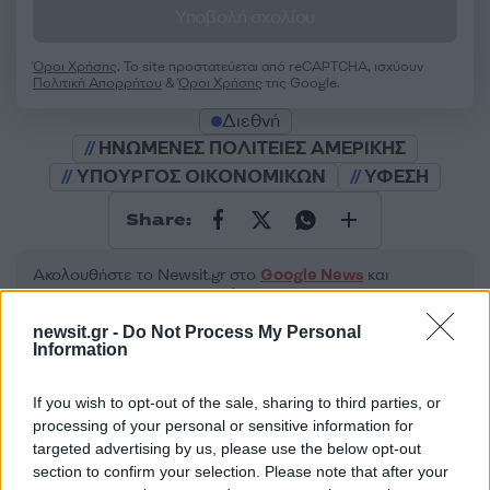
Υποβολή σχολίου
Όροι Χρήσης
. Το site προστατεύεται από reCAPTCHA, ισχύουν
Πολιτική Απορρήτου
&
Όροι Χρήσης
της Google.
Διεθνή
ΗΝΩΜΕΝΕΣ ΠΟΛΙΤΕΙΕΣ ΑΜΕΡΙΚΗΣ
ΥΠΟΥΡΓΟΣ ΟΙΚΟΝΟΜΙΚΩΝ
ΥΦΕΣΗ
Share:
Ακολουθήστε το Νewsit.gr στο
Google News
και
ενημερωθείτε πρώτοι για όλη την ειδησεογραφία και τα
τελευταία νέα
της ημέρας
newsit.gr -
Do Not Process My Personal
Information
If you wish to opt-out of the sale, sharing to third parties, or
processing of your personal or sensitive information for
targeted advertising by us, please use the below opt-out
Πιο δημοφιλή
section to confirm your selection. Please note that after your