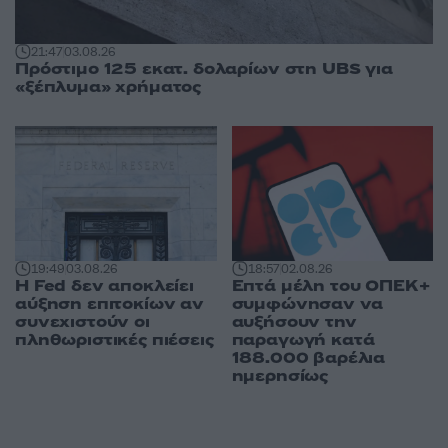
21:47
03.08.26
Πρόστιμο 125 εκατ. δολαρίων στη UBS για
«ξέπλυμα» χρήματος
19:49
03.08.26
18:57
02.08.26
Η Fed δεν αποκλείει
Επτά μέλη του ΟΠΕΚ+
αύξηση επιτοκίων αν
συμφώνησαν να
συνεχιστούν οι
αυξήσουν την
πληθωριστικές πιέσεις
παραγωγή κατά
188.000 βαρέλια
ημερησίως