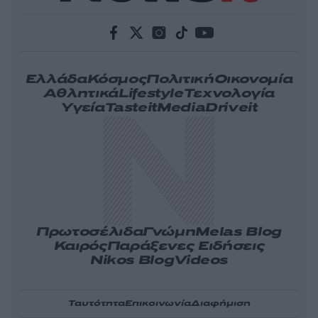
Ελλάδα
Κόσμος
Πολιτική
Οικονομία
Αθλητικά
Lifestyle
Τεχνολογία
Υγεία
Tasteit
Media
Driveit
Πρωτοσέλιδα
Γνώμη
Melas Blog
Καιρός
Παράξενες Ειδήσεις
Nikos Blog
Videos
Ταυτότητα
Επικοινωνία
Διαφήμιση