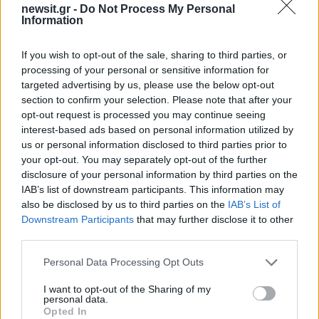
newsit.gr -
Do Not Process My Personal
Information
If you wish to opt-out of the sale, sharing to third parties, or
Αν τα χάσατε
processing of your personal or sensitive information for
targeted advertising by us, please use the below opt-out
section to confirm your selection. Please note that after your
opt-out request is processed you may continue seeing
interest-based ads based on personal information utilized by
us or personal information disclosed to third parties prior to
your opt-out. You may separately opt-out of the further
disclosure of your personal information by third parties on the
IAB’s list of downstream participants. This information may
also be disclosed by us to third parties on the
IAB’s List of
Downstream Participants
that may further disclose it to other
Τραγωδία στην Πάρο:
Πώς η Πυροσβεστικ
4χρονος βρέθηκε νεκρός
διέσωσε ανθρώπινες ζ
third parties.
σε πισίνα
από την καταστροφι
φωτιά στην Αττικοβοι
Please note that this website/app uses one or more Google
Personal Data Processing Opt Outs
– Πάνω από 250 άτο
services and may gather and store information including but
απομακρύνθηκαν δι
not limited to your visit or usage behaviour. You may click to
I want to opt-out of the Sharing of my
θαλάσσης
personal data.
grant or deny consent to Google and its third-party tags to
Opted In
use your data for below specified purposes in below Google