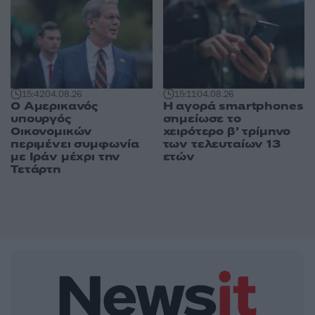
15:42
04.08.26
15:11
04.08.26
Ο Αμερικανός
Η αγορά smartphones
υπουργός
σημείωσε το
Οικονομικών
χειρότερο β’ τρίμηνο
περιμένει συμφωνία
των τελευταίων 13
με Ιράν μέχρι την
ετών
Τετάρτη