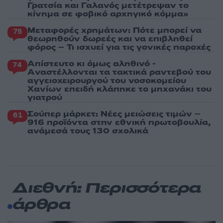
Γρατσία και Γαλανός μετέτρεψαν το
κίνημα σε φοβικό αρχηγικό κόμμα»
Μεταφορές χρημάτων: Πότε μπορεί να
75
θεωρηθούν δωρεές και να επιβληθεί
φόρος – Τι ισχυεί για τις γονικές παροχές
Απίστευτο κι όμως αληθινό -
74
Aναστέλλονται τα τακτικά ραντεβού του
αγγειοχειρουργού του νοσοκομείου
Χανίων επειδή κλάπηκε το μηχανάκι του
γιατρού
Σούπερ μάρκετ: Νέες μειώσεις τιμών –
61
916 προϊόντα στην εθνική πρωτοβουλία,
ανάμεσά τους 130 σχολικά
Διεθνή: Περισσότερα
άρθρα