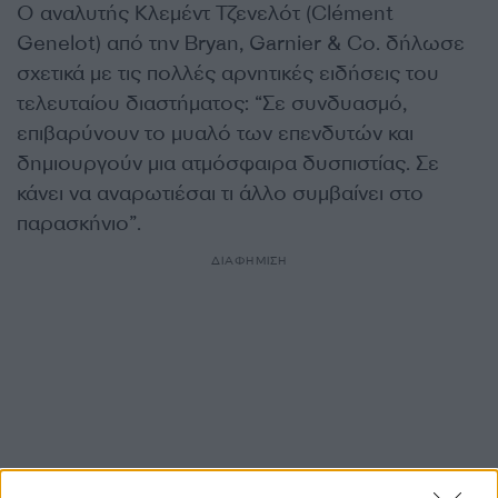
Ο αναλυτής Κλεμέντ Τζενελότ (Clément
Genelot) από την Bryan, Garnier & Co. δήλωσε
σχετικά με τις πολλές αρνητικές ειδήσεις του
τελευταίου διαστήματος: “Σε συνδυασμό,
επιβαρύνουν το μυαλό των επενδυτών και
δημιουργούν μια ατμόσφαιρα δυσπιστίας. Σε
κάνει να αναρωτιέσαι τι άλλο συμβαίνει στο
παρασκήνιο”.
ΔΙΑΦΗΜΙΣΗ