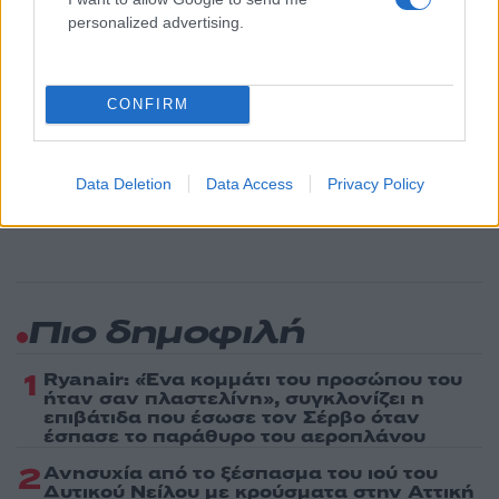
Διεθνή
personalized advertising.
DELIVERY
ΕΠΙΧΕΙΡΗΣΗ
ΠΡΟΣΤΙΜΑ
Share:
CONFIRM
Ακολουθήστε το Νewsit.gr στο
Google News
και
ενημερωθείτε πρώτοι για όλη την ειδησεογραφία και τα
Data Deletion
Data Access
Privacy Policy
τελευταία νέα
της ημέρας
Πιο δημοφιλή
1
Ryanair: «Ένα κομμάτι του προσώπου του
ήταν σαν πλαστελίνη», συγκλονίζει η
επιβάτιδα που έσωσε τον Σέρβο όταν
έσπασε το παράθυρο του αεροπλάνου
2
Ανησυχία από το ξέσπασμα του ιού του
Δυτικού Νείλου με κρούσματα στην Αττική