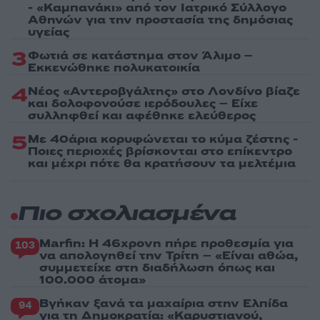
- «Καμπανάκι» από τον Ιατρικό Σύλλογο
Αθηνών για την προστασία της δημόσιας
υγείας
3
Φωτιά σε κατάστημα στον Άλιμο –
Εκκενώθηκε πολυκατοικία
4
Νέος «Αντεροβγάλτης» στο Λονδίνο βίαζε
και δολοφονούσε ιερόδουλες – Είχε
συλληφθεί και αφέθηκε ελεύθερος
5
Με 40άρια κορυφώνεται το κύμα ζέστης -
Ποιες περιοχές βρίσκονται στο επίκεντρο
και μέχρι πότε θα κρατήσουν τα μελτέμια
Πιο σχολιασμένα
Marfin: Η 46χρονη πήρε προθεσμία για
103
να απολογηθεί την Τρίτη – «Είναι αθώα,
συμμετείχε στη διαδήλωση όπως και
100.000 άτομα»
Βγήκαν ξανά τα μαχαίρια στην Ελπίδα
94
για τη Δημοκρατία: «Καρυστιανού,