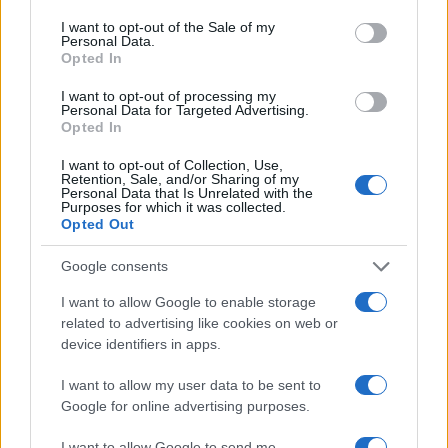
consent section.
I want to opt-out of the Sale of my
Σχόλια
Personal Data.
Opted In
I want to opt-out of processing my
Personal Data for Targeted Advertising.
Opted In
Σχολίασε εδώ
I want to opt-out of Collection, Use,
Retention, Sale, and/or Sharing of my
Personal Data that Is Unrelated with the
Purposes for which it was collected.
50 /50
Opted Out
Google consents
I want to allow Google to enable storage
related to advertising like cookies on web or
2000 /2000
device identifiers in apps.
Υποβολή σχολίου
I want to allow my user data to be sent to
Google for online advertising purposes.
Όροι Χρήσης
. Το site προστατεύεται από reCAPTCHA, ισχύουν
Πολιτική Απορρήτου
&
Όροι Χρήσης
της Google.
I want to allow Google to send me