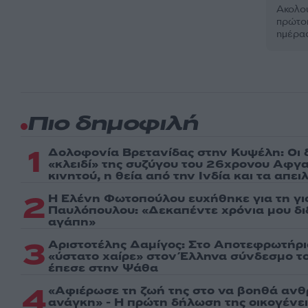
Ακολου
πρώτοι
ημέρα
Πιο δημοφιλή
1
Δολοφονία Βρετανίδας στην Κυψέλη: Οι 
«κλειδί» της συζύγου του 26χρονου Αφγα
κινητού, η θεία από την Ινδία και τα απε
2
Η Ελένη Φωτοπούλου ευχήθηκε για τη γι
Παυλόπουλου: «Δεκαπέντε χρόνια μου δι
αγάπη»
3
Αριστοτέλης Δαμίγος: Στο Αποτεφρωτήρι
«ύστατο χαίρε» στον Έλληνα σύνδεσμο τ
έπεσε στην Ψάθα
4
«Αφιέρωσε τη ζωή της στο να βοηθά ανθ
ανάγκη» - Η πρώτη δήλωση της οικογένε