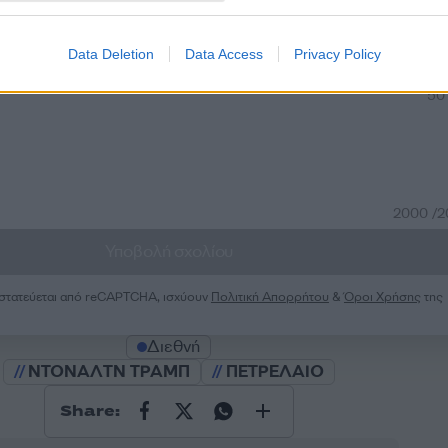
Σχολίασε εδώ
Data Deletion
Data Access
Privacy Policy
50
2000 /
Υποβολή σχολίου
ροστατεύεται από reCAPTCHA, ισχύουν
Πολιτική Απορρήτου
&
Όροι Χρήσης
της
Διεθνή
ΝΤΟΝΑΛΤΝ ΤΡΑΜΠ
ΠΕΤΡΕΛΑΙΟ
Share: