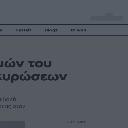
o
Αθήνα
35
C
a
Tasteit
Blogs
Driveit
μών του
 κυρώσεων
πιβολή
ρίας στον
ΔΙΑΦΗΜΙΣΗ