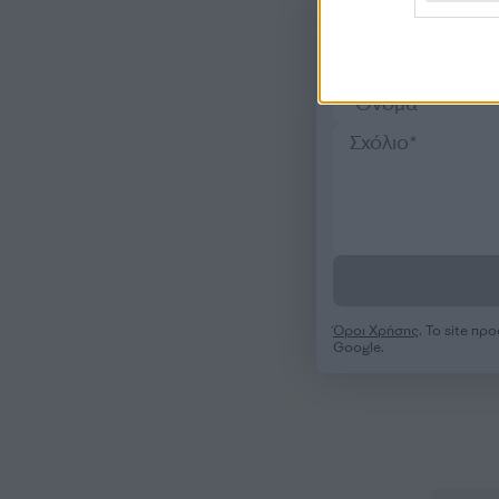
Όροι Χρήσης
. Το site π
Google.