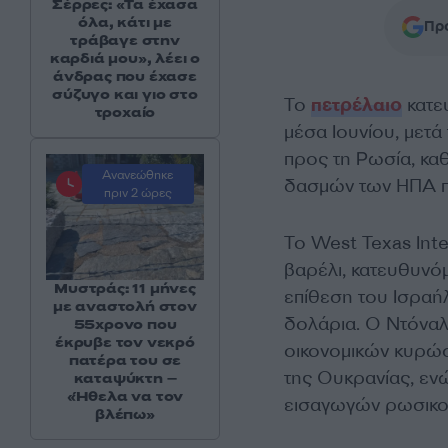
Σέρρες: «Τα έχασα
όλα, κάτι με
Προ
τράβαγε στην
καρδιά μου», λέει ο
άνδρας που έχασε
σύζυγο και γιο στο
Το
πετρέλαιο
κατε
τροχαίο
μέσα Ιουνίου, μετ
προς τη Ρωσία, καθ
Ανανεώθηκε
δασμών των ΗΠΑ που
πριν 2 ώρες
Το West Texas Int
βαρέλι, κατευθυνό
Μυστράς: 11 μήνες
επίθεση του Ισραήλ
με αναστολή στον
δολάρια. Ο Ντόναλ
55χρονο που
έκρυβε τον νεκρό
οικονομικών κυρώσ
πατέρα του σε
της Ουκρανίας, ενώ
καταψύκτη –
«Ήθελα να τον
εισαγωγών ρωσικο
βλέπω»