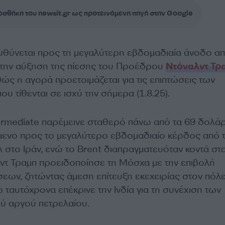
σθήκη του newsit.gr ως προτεινόμενη πηγή στην Google
υθύνεται προς τη μεγαλύτερη εβδομαδιαία άνοδο απ
ά την αύξηση της πίεσης του Προέδρου
Ντόναλντ Τρ
ώς η αγορά προετοιμάζεται για τις επιπτώσεις των
 τίθενται σε ισχύ την σήμερα (1.8.25).
ermediate παρέμεινε σταθερό πάνω από τα 69 δολάρ
μενο προς το μεγαλύτερο εβδομαδιαίο κέρδος από 
 στο Ιράν, ενώ το Brent διαπραγματευόταν κοντά στ
ντ Τραμπ προειδοποίησε τη Μόσχα με την επιβολή
εων, ζητώντας άμεση επίτευξη εκεχειρίας στον πόλ
 ταυτόχρονα επέκρινε την Ινδία για τη συνέχιση των
ύ αργού πετρελαίου.