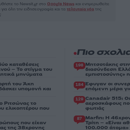
θήστε το Νewsit.gr στο
Google News
και ενημερωθείτε
 για όλη την ειδησεογραφία και τα
τελευταία νέα
της
ς
Πιο σχολι
δύο καταθέσεις
Μητσοτάκης στη
198
νού – Το στίγμα του
διασύνδεση Ελλ
ιλητικά μηνύματα
εμπιστοσύνης» η
ορτή του Άκη
Έφυγαν οι συνερ
184
δάσκει υπομονή και
επόμενη μέρα γι
Canadair 515: Ο
129
ο Ριτσώνας το
αεροσκάφους που
ου ελικοπτέρου που
φωτιάς
Marfin: Η 46χρο
87
ρώπους που είχαν
Τρίτη – «Είναι 
ιας της 38χρονης
100.000 άτομα»