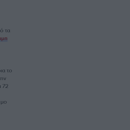
ό τα
αμπ
ια το
την
α 72
εμο