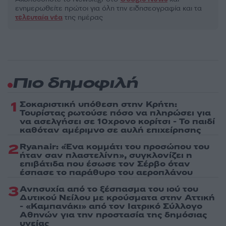
ενημερωθείτε πρώτοι για όλη την ειδησεογραφία και τα
τελευταία νέα
της ημέρας
Πιο δημοφιλή
1
Σοκαριστική υπόθεση στην Κρήτη:
Τουρίστας ρωτούσε πόσο να πληρώσει για
να ασελγήσει σε 10χρονο κορίτσι - Το παιδί
καθόταν αμέριμνο σε αυλή επιχείρησης
2
Ryanair: «Ένα κομμάτι του προσώπου του
ήταν σαν πλαστελίνη», συγκλονίζει η
επιβάτιδα που έσωσε τον Σέρβο όταν
έσπασε το παράθυρο του αεροπλάνου
3
Ανησυχία από το ξέσπασμα του ιού του
Δυτικού Νείλου με κρούσματα στην Αττική
- «Καμπανάκι» από τον Ιατρικό Σύλλογο
Αθηνών για την προστασία της δημόσιας
υγείας