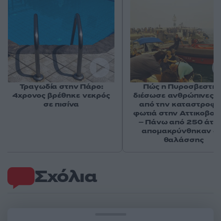
Τραγωδία στην Πάρο:
Πώς η Πυροσβεστικ
4χρονος βρέθηκε νεκρός
διέσωσε ανθρώπινες ζ
σε πισίνα
από την καταστροφι
φωτιά στην Αττικοβοι
– Πάνω από 250 άτο
απομακρύνθηκαν δι
θαλάσσης
Σχόλια