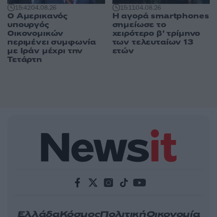
15:42
04.08.26
15:11
04.08.26
Ο Αμερικανός
Η αγορά smartphones
υπουργός
σημείωσε το
Οικονομικών
χειρότερο β’ τρίμηνο
περιμένει συμφωνία
των τελευταίων 13
με Ιράν μέχρι την
ετών
Τετάρτη
Ελλάδα
Κόσμος
Πολιτική
Οικονομία