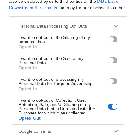
κορυφής. Αντ’ αυτού, θα υπάρξει μια δέσμη
also be disclosed by us to third parties on the
IAB’s List of
Downstream Participants
that may further disclose it to other
μέτρων που θα χρησιμεύσει ως «γέφυρα προς
third parties.
την ένταξη». Η πρέσβειρα του ΝΑΤΟ των ΗΠΑ
Τζούλιαν Σμιθ υποσχέθηκε ότι η Ουκρανία θα
Please note that this website/app uses one or more Google
Personal Data Processing Opt Outs
services and may gather and store information including but
βοηθηθεί να διασχίσει αυτή τη γέφυρα βήμα
not limited to your visit or usage behaviour. You may click to
I want to opt-out of the Sharing of my
προς βήμα.
personal data.
grant or deny consent to Google and its third-party tags to
Opted In
use your data for below specified purposes in below Google
consent section.
Η γλώσσα που χρησιμοποιήθηκε στην περσινή
I want to opt-out of the Sale of my
Personal Data.
σύνοδο κορυφής του ΝΑΤΟ στο Βίλνιους
Opted In
σχετικά με την ένταξη πρόκειται να ενισχυθεί
I want to opt-out of processing my
κάπως – χωρίς ωστόσο να αποκλίνει από τη
Personal Data for Targeted Advertising.
Opted In
γραμμή ότι η ένταξη στη συμμαχία είναι δυνατή
μόνο μετά το τέλος του πολέμου.
I want to opt-out of Collection, Use,
Retention, Sale, and/or Sharing of my
Personal Data that Is Unrelated with the
Purposes for which it was collected.
Opted Out
Καμία πρόσκληση, αλλά μια
δέσμη μέτρων
Google consents