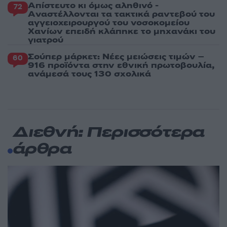
Απίστευτο κι όμως αληθινό -
72
Aναστέλλονται τα τακτικά ραντεβού του
αγγειοχειρουργού του νοσοκομείου
Χανίων επειδή κλάπηκε το μηχανάκι του
γιατρού
Σούπερ μάρκετ: Νέες μειώσεις τιμών –
60
916 προϊόντα στην εθνική πρωτοβουλία,
ανάμεσά τους 130 σχολικά
Διεθνή: Περισσότερα
άρθρα