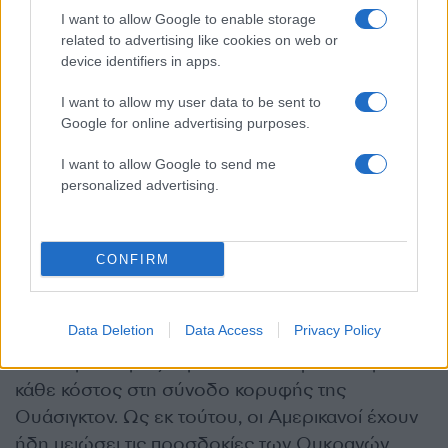
I want to allow Google to enable storage
«Θα είμαστε σε θέση να απευθύνουμε
related to advertising like cookies on web or
πρόσκληση στην Ουκρανία να ενταχθεί στη
device identifiers in apps.
συμμαχία, εάν οι εταίροι της συμμαχίας
I want to allow my user data to be sent to
συμφωνήσουν και πληρούνται οι
Google for online advertising purposes.
προϋποθέσεις», αναφέρεται στην τελική δήλωση
I want to allow Google to send me
από το Βίλνιους. Ο Ουκρανός πρόεδρος
personalized advertising.
Βολοντιμίρ Ζελένσκι περίμενε περισσότερα και
αντέδρασε με βαθιά απογοήτευση. «Η
αναποφασιστικότητα είναι αδυναμία»,
CONFIRM
παραπονέθηκε. «Για τη Ρωσία, αυτό είναι ένα
κίνητρο για να συνεχίσει την τρομοκρατία της».
Data Deletion
Data Access
Privacy Policy
Μια δημόσια ρήξη πρέπει να αποφευχθεί με
κάθε κόστος στη σύνοδο κορυφής της
Ουάσιγκτον. Ως εκ τούτου, οι Αμερικανοί έχουν
ήδη μειώσει τις προσδοκίες των Ουκρανών.