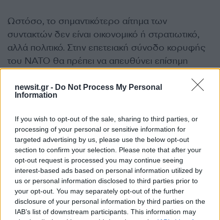
Ωστόσο, το σημαντικότερο αίτημα των
συντακτών δεν είναι οικονομικό ή στρατιωτικό,
αλλά πολιτικό. Στην επετειακή σύνοδο κορυφής
του ΝΑΤΟ θα πρέπει να απευθύνει επίσημη
πρόσκληση στην Ουκρανία να γίνει μέλος της
συμμαχίας. Η προσχώρηση θα πρέπει να
newsit.gr -
Do Not Process My Personal
Information
πραγματοποιηθεί το αργότερο τον Ιούλιο του
2028, εφόσον η Ουκρανία πληροί ορισμένες
If you wish to opt-out of the sale, sharing to third parties, or
προϋποθέσεις. Η αναβολή της πρόσκλησης θα
processing of your personal or sensitive information for
ενθάρρυνε τη Ρωσία να εντείνει τις επιθέσεις
targeted advertising by us, please use the below opt-out
section to confirm your selection. Please note that after your
της, έγραψαν οι Ρασμούσεν και Γερμάκ.
opt-out request is processed you may continue seeing
interest-based ads based on personal information utilized by
Ωστόσο, διπλωμάτες του ΝΑΤΟ απέκλεισαν το
us or personal information disclosed to third parties prior to
your opt-out. You may separately opt-out of the further
ενδεχόμενο να προσφερθεί στην Ουκρανία η
disclosure of your personal information by third parties on the
ιδιότητα του μέλους σε αυτή τη σύνοδο
IAB’s list of downstream participants. This information may