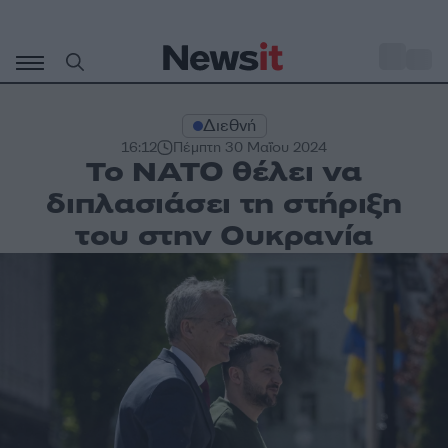
Μετάβαση
σε
o
35
περιεχόμενο
Διεθνή
16:12
Πέμπτη 30 Μαΐου 2024
Το ΝΑΤΟ θέλει να
διπλασιάσει τη στήριξη
του στην Ουκρανία