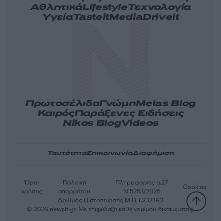
Αθλητικά
Lifestyle
Τεχνολογία
Υγεία
Tasteit
Media
Driveit
Πρωτοσέλιδα
Γνώμη
Melas Blog
Καιρός
Παράξενες Ειδήσεις
Nikos Blog
Videos
Ταυτότητα
Επικοινωνία
Διαφήμιση
Όροι
Πολιτική
Πληροφορίες α.27
Cookies
χρήσης
απορρήτου
Ν.5253/2025
Αριθμός Πιστοποίησης Μ.Η.Τ.232163
© 2026 newsit.gr. Με επιφύλαξη κάθε νομίμου δικαιώματος.