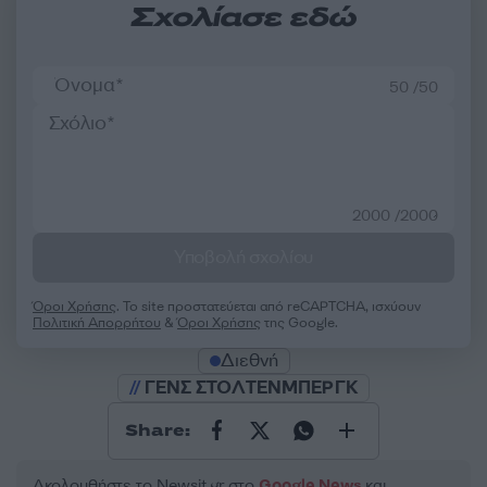
Σχολίασε εδώ
50 /50
2000 /2000
Υποβολή σχολίου
Όροι Χρήσης
. Το site προστατεύεται από reCAPTCHA, ισχύουν
Πολιτική Απορρήτου
&
Όροι Χρήσης
της Google.
Διεθνή
ΓΕΝΣ ΣΤΟΛΤΕΝΜΠΕΡΓΚ
Share:
Ακολουθήστε το Νewsit.gr στο
Google News
και