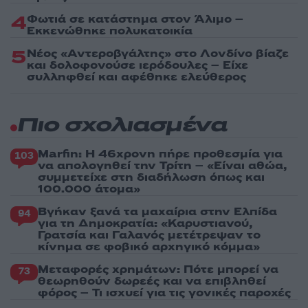
4
Φωτιά σε κατάστημα στον Άλιμο –
Εκκενώθηκε πολυκατοικία
5
Νέος «Αντεροβγάλτης» στο Λονδίνο βίαζε
και δολοφονούσε ιερόδουλες – Είχε
συλληφθεί και αφέθηκε ελεύθερος
Πιο σχολιασμένα
Marfin: Η 46χρονη πήρε προθεσμία για
103
να απολογηθεί την Τρίτη – «Είναι αθώα,
συμμετείχε στη διαδήλωση όπως και
100.000 άτομα»
Βγήκαν ξανά τα μαχαίρια στην Ελπίδα
94
για τη Δημοκρατία: «Καρυστιανού,
Γρατσία και Γαλανός μετέτρεψαν το
κίνημα σε φοβικό αρχηγικό κόμμα»
Μεταφορές χρημάτων: Πότε μπορεί να
73
θεωρηθούν δωρεές και να επιβληθεί
φόρος – Τι ισχυεί για τις γονικές παροχές