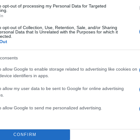
Σχολίασε εδώ
to opt-out of processing my Personal Data for Targeted
ing.
In
50
o opt-out of Collection, Use, Retention, Sale, and/or Sharing
ersonal Data that Is Unrelated with the Purposes for which it
lected.
Out
consents
2000 /
o allow Google to enable storage related to advertising like cookies on
Υποβολή σχολίου
evice identifiers in apps.
ροστατεύεται από reCAPTCHA, ισχύουν
Πολιτική Απορρήτου
&
Όροι Χρήσης
της
o allow my user data to be sent to Google for online advertising
s.
Μακρο-οικονομία
to allow Google to send me personalized advertising.
YS
ΑΝΑΒΑΘΜΙΣΗ
ΕΠΕΝΔΥΤΙΚΗ ΒΑΘΜΙΔΑ
Share:
CONFIRM
θήστε το Νewsit.gr στο
Google News
και ενημερωθείτε