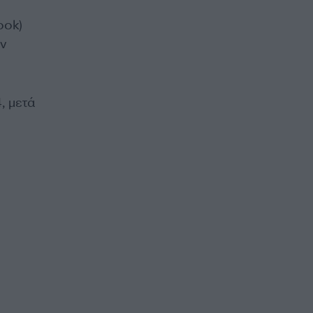
ook)
ν
, μετά