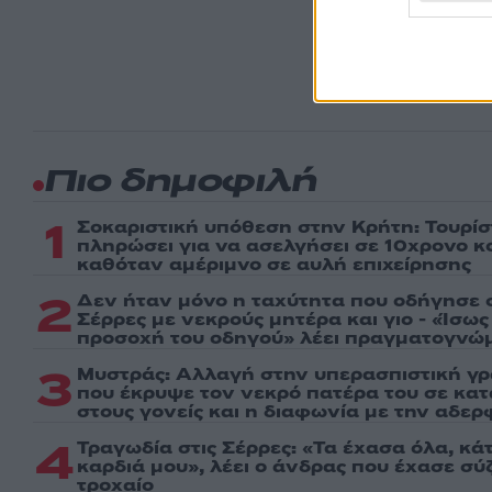
πρώτοι
ημέρα
Πιο δημοφιλή
1
Σοκαριστική υπόθεση στην Κρήτη: Τουρί
πληρώσει για να ασελγήσει σε 10χρονο κορ
καθόταν αμέριμνο σε αυλή επιχείρησης
2
Δεν ήταν μόνο η ταχύτητα που οδήγησε σ
Σέρρες με νεκρούς μητέρα και γιο - «Ίσω
προσοχή του οδηγού» λέει πραγματογνώ
3
Μυστράς: Αλλαγή στην υπερασπιστική γ
που έκρυψε τον νεκρό πατέρα του σε κα
στους γονείς και η διαφωνία με την αδερ
4
Τραγωδία στις Σέρρες: «Τα έχασα όλα, κά
καρδιά μου», λέει ο άνδρας που έχασε σύζ
τροχαίο