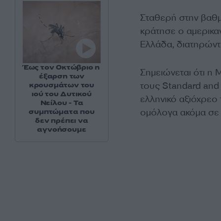
Σταθερή στην βαθμ
κράτησε ο αμερικα
Ελλάδα, διατηρώντ
Έως τον Οκτώβριο η
Σημειώνεται ότι η 
έξαρση των
τους Standard and 
κρουσμάτων του
ιού του Δυτικού
ελληνικό αξιόχρεο 
Νείλου - Τα
ομόλογα ακόμα σε 
συμπτώματα που
δεν πρέπει να
αγνοήσουμε