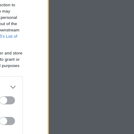
ection to
ou may
 personal
out of the
 downstream
B’s List of
er and store
to grant or
ed purposes