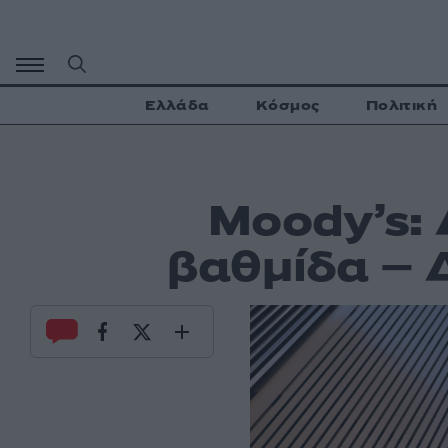
Μετάβαση
σε
περιεχόμενο
Ελλάδα
Κόσμος
Πολιτική
Moody’s: 
βαθμίδα – 