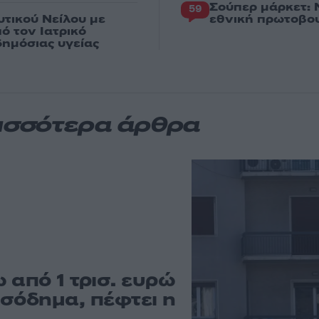
Σούπερ μάρκετ: 
59
υτικού Νείλου με
εθνική πρωτοβου
ό τον Ιατρικό
ημόσιας υγείας
ισσότερα άρθρα
 από 1 τρισ. ευρώ
ισόδημα, πέφτει η