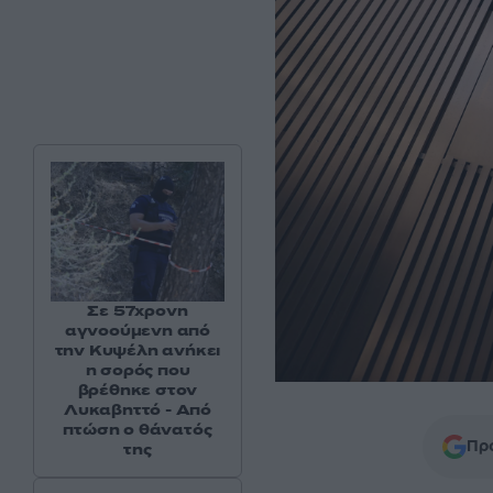
Σε 57χρονη
αγνοούμενη από
την Κυψέλη ανήκει
η σορός που
βρέθηκε στον
Λυκαβηττό - Από
πτώση ο θάνατός
Προ
της