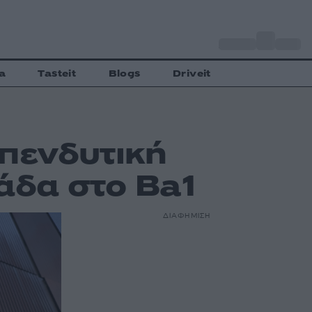
o
Αθήνα
35
C
a
Tasteit
Blogs
Driveit
επενδυτική
άδα στο Ba1
ΔΙΑΦΗΜΙΣΗ