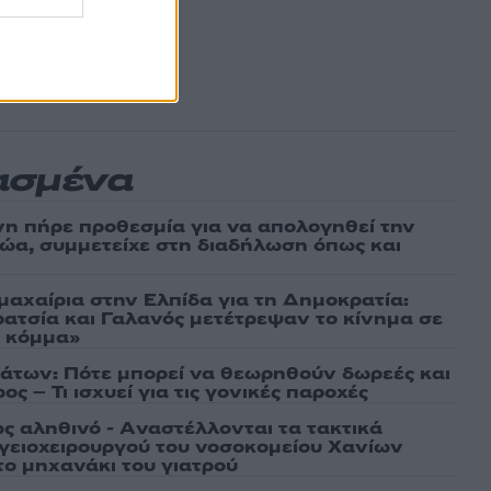
ασμένα
νη πήρε προθεσμία για να απολογηθεί την
αθώα, συμμετείχε στη διαδήλωση όπως και
μαχαίρια στην Ελπίδα για τη Δημοκρατία:
ρατσία και Γαλανός μετέτρεψαν το κίνημα σε
ό κόμμα»
άτων: Πότε μπορεί να θεωρηθούν δωρεές και
ος – Τι ισχυεί για τις γονικές παροχές
ως αληθινό - Aναστέλλονται τα τακτικά
γειοχειρουργού του νοσοκομείου Χανίων
το μηχανάκι του γιατρού