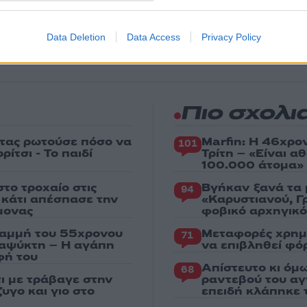
 για όλη την ειδησεογραφία και τα
τελευταία νέα
της
ς
Data Deletion
Data Access
Privacy Policy
Πιο σχολι
στας ρωτούσε πόσο να
Marfin: Η 46χρο
101
ίτσι - Το παιδί
Τρίτη – «Είναι 
100.000 άτομα»
το τροχαίο στις
Βγήκαν ξανά τα 
94
ς κάτι απέσπασε την
«Καρυστιανού, Γ
μονας
φοβικό αρχηγικ
ραμμή του 55χρονου
Μεταφορές χρημ
71
ταψύκτη – Η αγάπη
να επιβληθεί φόρ
φή του
Απίστευτο κι όμ
68
τι με τράβαγε στην
ραντεβού του αγ
υγο και γιο στο
επειδή κλάπηκε 