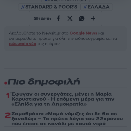
STANDARD & POOR'S
ΕΛΛΑΔΑ
Share:
Ακολουθήστε το Νewsit.gr στο
Google News
και
ενημερωθείτε πρώτοι για όλη την ειδησεογραφία και τα
τελευταία νέα
της ημέρας
Πιο δημοφιλή
1
Έφυγαν οι συνεργάτες, μένει η Μαρία
Καρυστιανού - Η επόμενη μέρα για την
«Ελπίδα για τη Δημοκρατία»
2
Σαμοθράκη: «Μαμά νόμιζες ότι δε θα σε
ξαναδώ;» – Τα πρώτα λόγια του 22χρονου
που έπεσε σε κανάλι με καυτό νερό