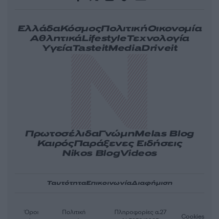
Ελλάδα
Κόσμος
Πολιτική
Οικονομία
Αθλητικά
Lifestyle
Τεχνολογία
Υγεία
Tasteit
Media
Driveit
Πρωτοσέλιδα
Γνώμη
Melas Blog
Καιρός
Παράξενες Ειδήσεις
Nikos Blog
Videos
Ταυτότητα
Επικοινωνία
Διαφήμιση
Όροι
Πολιτική
Πληροφορίες α.27
Cookies