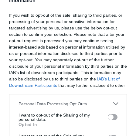
Information
κατά πόσο η Ελλάδα περνά χωρίς αποκλίσεις το
νέο ευρωπαϊκό τεστ των δαπανών. Ως ιδιαίτερης
If you wish to opt-out of the sale, sharing to third parties, or
σημασίας κρίνεται και
η ορολογία που θα
processing of your personal or sensitive information for
targeted advertising by us, please use the below opt-out
χρησιμοποιήσει ο οίκος γιατί από εκεί θα φανεί
section to confirm your selection. Please note that after your
αν χτίζεται έδαφος για την επόμενη
opt-out request is processed you may continue seeing
προγραμματισμένη αξιολόγηση της
interest-based ads based on personal information utilized by
us or personal information disclosed to third parties prior to
23.10.2026
.
your opt-out. You may separately opt-out of the further
ΔΙΑΦΗΜΙΣΗ
disclosure of your personal information by third parties on the
IAB’s list of downstream participants. This information may
also be disclosed by us to third parties on the
IAB’s List of
Downstream Participants
that may further disclose it to other
third parties.
Please note that this website/app uses one or more Google
Personal Data Processing Opt Outs
services and may gather and store information including but
not limited to your visit or usage behaviour. You may click to
I want to opt-out of the Sharing of my
personal data.
grant or deny consent to Google and its third-party tags to
Opted In
use your data for below specified purposes in below Google
consent section.