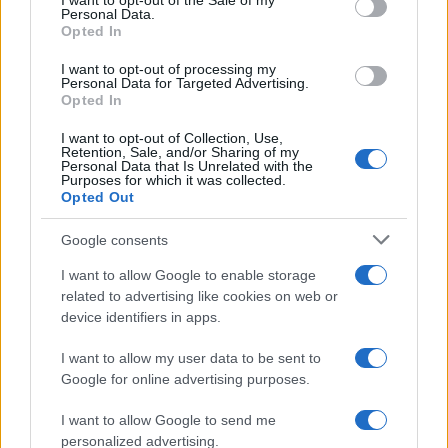
I want to opt-out of the Sale of my
Personal Data.
Opted In
I want to opt-out of processing my
Αν τα χάσατε
Personal Data for Targeted Advertising.
Opted In
I want to opt-out of Collection, Use,
Retention, Sale, and/or Sharing of my
Personal Data that Is Unrelated with the
Purposes for which it was collected.
Opted Out
Google consents
I want to allow Google to enable storage
«Αφιέρωσε τη ζωή της στο
Αργολίδα: Προφυλακισ
related to advertising like cookies on web or
να βοηθά ανθρώπους που
οι δύο κατηγορούμενοι
device identifiers in apps.
είχαν ανάγκη» - Η πρώτη
τη δολοφονία του
δήλωση της οικογένειας
58χρονου ψυχολόγ
I want to allow my user data to be sent to
της 38χρονης Λίζα που
βρέθηκε νεκρή στην
Google for online advertising purposes.
Κυψέλη
I want to allow Google to send me
personalized advertising.