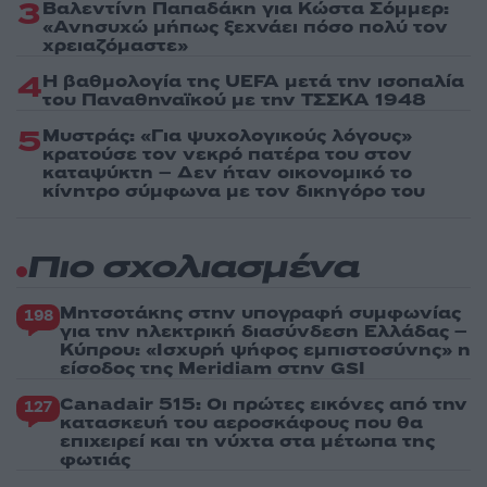
3
Βαλεντίνη Παπαδάκη για Κώστα Σόμμερ:
«Ανησυχώ μήπως ξεχνάει πόσο πολύ τον
χρειαζόμαστε»
4
Η βαθμολογία της UEFA μετά την ισοπαλία
του Παναθηναϊκού με την ΤΣΣΚΑ 1948
5
Μυστράς: «Για ψυχολογικούς λόγους»
κρατούσε τον νεκρό πατέρα του στον
καταψύκτη – Δεν ήταν οικονομικό το
κίνητρο σύμφωνα με τον δικηγόρο του
Πιο σχολιασμένα
Μητσοτάκης στην υπογραφή συμφωνίας
198
για την ηλεκτρική διασύνδεση Ελλάδας –
Κύπρου: «Ισχυρή ψήφος εμπιστοσύνης» η
είσοδος της Meridiam στην GSI
Canadair 515: Οι πρώτες εικόνες από την
127
κατασκευή του αεροσκάφους που θα
επιχειρεί και τη νύχτα στα μέτωπα της
φωτιάς