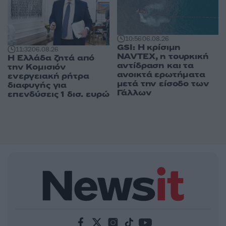
10:56
06.08.26
GSI: Η κρίσιμη
11:32
06.08.26
NAVTEX, η τουρκική
Η Ελλάδα ζητά από
αντίδραση και τα
την Κομισιόν
ανοικτά ερωτήματα
ενεργειακή ρήτρα
μετά την είσοδο των
διαφυγής για
Γάλλων
επενδύσεις 1 δισ. ευρώ