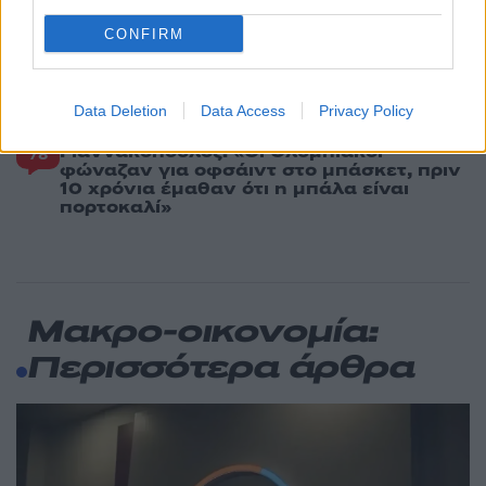
δολοφονημένους Κύπριους ήρωες Ισαάκ
– Σολωμού
CONFIRM
ΕΛΑΣ: Ο Αλέξης Δέδες ο πρώτος
79
υποψήφιος βουλευτής του κόμματος –
Από τα διοικητικά της ΑΕΚ στην πολιτική
Data Deletion
Data Access
Privacy Policy
σκηνή
Γιαννακόπουλος: «Οι Ολυμπιακοί
78
φώναζαν για οφσάιντ στο μπάσκετ, πριν
10 χρόνια έμαθαν ότι η μπάλα είναι
πορτοκαλί»
Μακρο-οικονομία:
Περισσότερα άρθρα