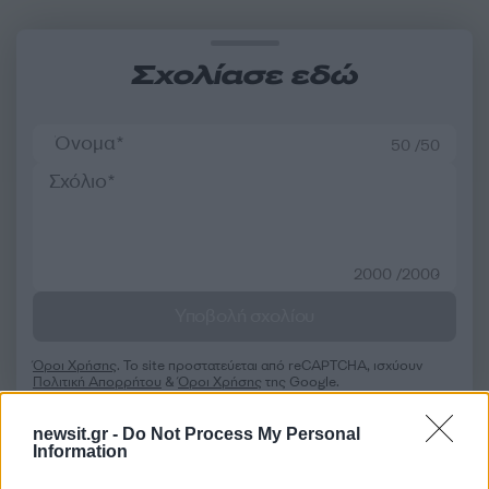
Σχολίασε εδώ
50 /50
2000 /2000
Υποβολή σχολίου
Όροι Χρήσης
. Το site προστατεύεται από reCAPTCHA, ισχύουν
Πολιτική Απορρήτου
&
Όροι Χρήσης
της Google.
Μακρο-οικονομία
newsit.gr -
Do Not Process My Personal
ΑΣΦΑΛΙΣΤΡΑ
Information
ΕΝΩΣΗ ΑΣΦΑΛΙΣΤΙΚΩΝ ΕΤΑΙΡΙΩΝ