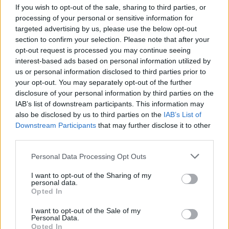
If you wish to opt-out of the sale, sharing to third parties, or
Share:
processing of your personal or sensitive information for
targeted advertising by us, please use the below opt-out
Ακολουθήστε το Νewsit.gr στο
Google News
και
section to confirm your selection. Please note that after your
ενημερωθείτε πρώτοι για όλη την ειδησεογραφία και τα
opt-out request is processed you may continue seeing
τελευταία νέα
της ημέρας
interest-based ads based on personal information utilized by
us or personal information disclosed to third parties prior to
your opt-out. You may separately opt-out of the further
disclosure of your personal information by third parties on the
IAB’s list of downstream participants. This information may
also be disclosed by us to third parties on the
IAB’s List of
Πιο δημοφιλή
Downstream Participants
that may further disclose it to other
third parties.
1
Πάρος: «Αν ήταν κάποιος πάνω από την
πισίνα, δε θα είχα θρηνήσει το παιδί μου» –
Please note that this website/app uses one or more Google
Personal Data Processing Opt Outs
Η σπαρακτική περιγραφή του πατέρα και
services and may gather and store information including but
τα κενά στους ισχυρισμούς του ιδιοκτήτη
not limited to your visit or usage behaviour. You may click to
I want to opt-out of the Sharing of my
του beach bar
personal data.
grant or deny consent to Google and its third-party tags to
Opted In
2
Μετέτρεψαν το Σαρακήνικο της Μήλου σε
use your data for below specified purposes in below Google
ελικοδρόμιο – «Πάρκαραν» το ελικόπτερο
consent section.
I want to opt-out of the Sale of my
τους για να κάνουν μπάνιο
Personal Data.
Opted In