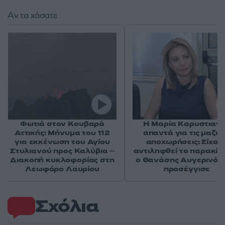
Αν τα χάσατε
Φωτιά στον Κουβαρά
Η Μαρία Καρυστιαν
Αττικής: Μήνυμα του 112
απαντά για τις μαζικ
για εκκένωση του Αγίου
αποχωρήσεις: Είχαμ
Στυλιανού προς Καλύβια –
αντιληφθεί το παρακίν
Διακοπή κυκλοφορίας στη
ο Θανάσης Αυγερινός 
Λεωφόρο Λαυρίου
προσέγγισε
Σχόλια