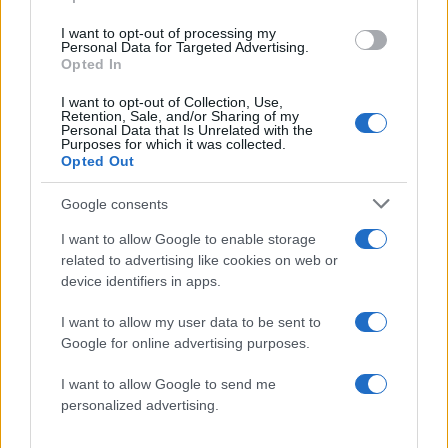
3
Μπρίτνεϊ Σπίαρς: Έκανε αποτυχημένο
μπότοξ και ανέβασε στο Instagram την
I want to opt-out of processing my
εμπειρία της
Personal Data for Targeted Advertising.
Opted In
4
Γιάννης Παπαμιχαήλ: «Η απαγόρευση
αφορά στη χρήση της εικόνας και της
I want to opt-out of Collection, Use,
φωνής της Αλίκης Βουγιουκλάκη μέσω AI»
Retention, Sale, and/or Sharing of my
Personal Data that Is Unrelated with the
5
Ο δημοσιογράφος Βασίλης Τσεκούρας
Purposes for which it was collected.
ανακοίνωσε ότι παντρεύεται τη σύντροφό
Opted Out
του, Γωγώ Μπαλή
Google consents
Πιο σχολιασμένα
I want to allow Google to enable storage
related to advertising like cookies on web or
device identifiers in apps.
Στην Κρήτη ο Κυριάκος Μητσοτάκης,
119
συνεχίζει τις ολιγοήμερες διακοπές του –
Πού βρέθηκε το Σάββατο
I want to allow my user data to be sent to
Google for online advertising purposes.
Το οικονομικό πρόγραμμα της ΕΛΑΣ που
91
θα παρουσιάσει ο Αλέξης Τσίπρας στη
Θεσσαλονίκη: Σχέδιο τετραετίας
I want to allow Google to send me
personalized advertising.
Ο Φειδίας Παναγιώτου πήγε με σορτσάκι
80
σε εκδήλωση μνήμης για τους