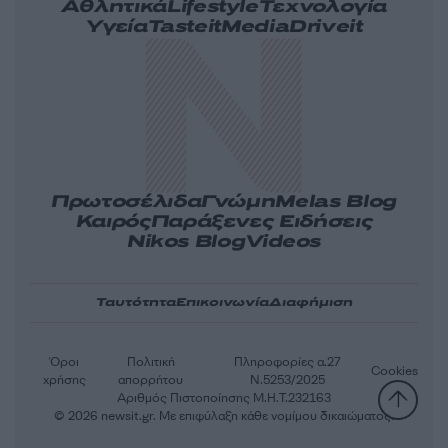
Αθλητικά
Lifestyle
Τεχνολογία
Υγεία
Tasteit
Media
Driveit
Πρωτοσέλιδα
Γνώμη
Melas Blog
Καιρός
Παράξενες Ειδήσεις
Nikos Blog
Videos
Ταυτότητα
Επικοινωνία
Διαφήμιση
Όροι
Πολιτική
Πληροφορίες α.27
Cookies
χρήσης
απορρήτου
Ν.5253/2025
Αριθμός Πιστοποίησης Μ.Η.Τ.232163
© 2026 newsit.gr. Με επιφύλαξη κάθε νομίμου δικαιώματος.