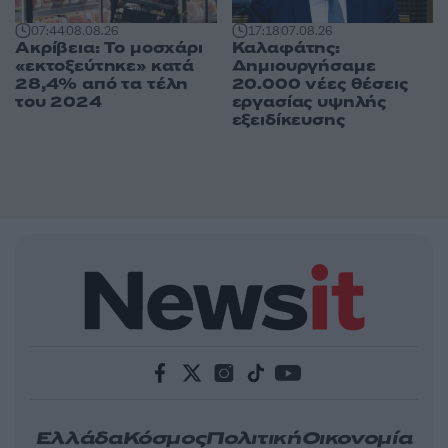
07:44
08.08.26
17:18
07.08.26
Ακρίβεια: Το μοσχάρι
Καλαφάτης:
«εκτοξεύτηκε» κατά
Δημιουργήσαμε
28,4% από τα τέλη
20.000 νέες θέσεις
του 2024
εργασίας υψηλής
εξειδίκευσης
Ελλάδα
Κόσμος
Πολιτική
Οικονομία