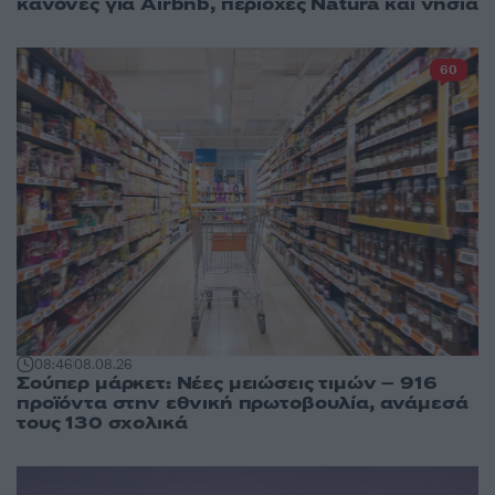
κανόνες για Airbnb, περιοχές Natura και νησιά
60
08:46
08.08.26
Σούπερ μάρκετ: Νέες μειώσεις τιμών – 916
προϊόντα στην εθνική πρωτοβουλία, ανάμεσά
τους 130 σχολικά