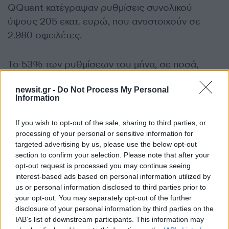
QQuant κατέγραψαν ρυθμίσεις συνολικού
ύψους 205 εκατ. ευρώ, που αντιστοιχούν σε
2.980 οφειλέτες.
Το 53% των ρυθμίσεων του μήνα, σε ποσά,
αφορά οφειλές στεγαστικών δανείων, ενώ τα
newsit.gr -
Do Not Process My Personal
στεγαστικά αποτελούν την πλειοψηφία για όλους
Information
τους μεγάλους servicers. Στις τράπεζες, σχεδόν
το 50% των μη εξυπηρετούμενων δανείων με
If you wish to opt-out of the sale, sharing to third parties, or
καθυστέρηση άνω των 90 ημερών είναι
processing of your personal or sensitive information for
targeted advertising by us, please use the below opt-out
καταγγελμένο, ενώ κατά μέσο όρο το 14,75%
section to confirm your selection. Please note that after your
βρίσκεται σε καθεστώς ρύθμισης.
opt-out request is processed you may continue seeing
interest-based ads based on personal information utilized by
us or personal information disclosed to third parties prior to
Στο σκέλος των ευάλωτων νοικοκυριών, το 10%
your opt-out. You may separately opt-out of the further
των ρυθμίσεων του Μαΐου αφορά οικονομικά
disclosure of your personal information by third parties on the
ευάλωτους οφειλέτες και άτομα με αναπηρία.
IAB’s list of downstream participants. This information may