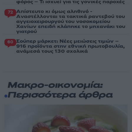
φόρος – Τι ισχυεί για τις γονικές παροχές
Απίστευτο κι όμως αληθινό -
72
Aναστέλλονται τα τακτικά ραντεβού του
αγγειοχειρουργού του νοσοκομείου
Χανίων επειδή κλάπηκε το μηχανάκι του
γιατρού
Σούπερ μάρκετ: Νέες μειώσεις τιμών –
60
916 προϊόντα στην εθνική πρωτοβουλία,
ανάμεσά τους 130 σχολικά
Μακρο-οικονομία:
Περισσότερα άρθρα