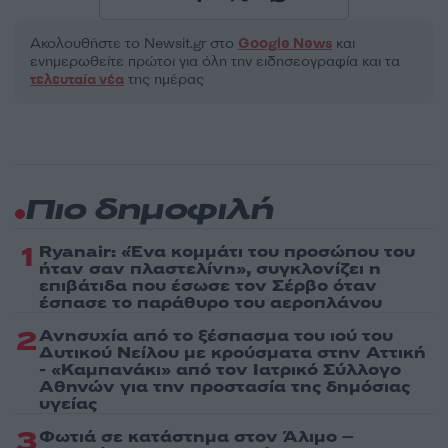
Ακολουθήστε το Νewsit.gr στο
Google News
και
ενημερωθείτε πρώτοι για όλη την ειδησεογραφία και τα
τελευταία νέα
της ημέρας
Πιο δημοφιλή
1
Ryanair: «Ένα κομμάτι του προσώπου του
ήταν σαν πλαστελίνη», συγκλονίζει η
επιβάτιδα που έσωσε τον Σέρβο όταν
έσπασε το παράθυρο του αεροπλάνου
2
Ανησυχία από το ξέσπασμα του ιού του
Δυτικού Νείλου με κρούσματα στην Αττική
- «Καμπανάκι» από τον Ιατρικό Σύλλογο
Αθηνών για την προστασία της δημόσιας
υγείας
3
Φωτιά σε κατάστημα στον Άλιμο –