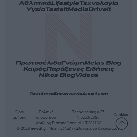
Αθλητικά
Lifestyle
Τεχνολογία
Υγεία
Tasteit
Media
Driveit
Πρωτοσέλιδα
Γνώμη
Melas Blog
Καιρός
Παράξενες Ειδήσεις
Nikos Blog
Videos
Ταυτότητα
Επικοινωνία
Διαφήμιση
Όροι
Πολιτική
Πληροφορίες α.27
Cookies
χρήσης
απορρήτου
Ν.5253/2025
Αριθμός Πιστοποίησης Μ.Η.Τ.232163
© 2026 newsit.gr. Με επιφύλαξη κάθε νομίμου δικαιώματος.