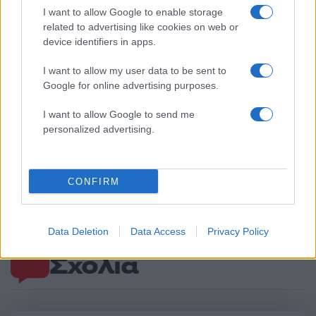
I want to allow Google to enable storage
related to advertising like cookies on web or
device identifiers in apps.
I want to allow my user data to be sent to
Google for online advertising purposes.
I want to allow Google to send me
personalized advertising.
Τραγωδία στην Πάρο:
Πώς η Πυροσβεστικ
4χρονος βρέθηκε νεκρός
διέσωσε ανθρώπινες ζ
σε πισίνα
από την καταστροφι
φωτιά στην Αττικοβοι
CONFIRM
– Πάνω από 250 άτο
απομακρύνθηκαν δι
θαλάσσης
Data Deletion
Data Access
Privacy Policy
Σχόλια