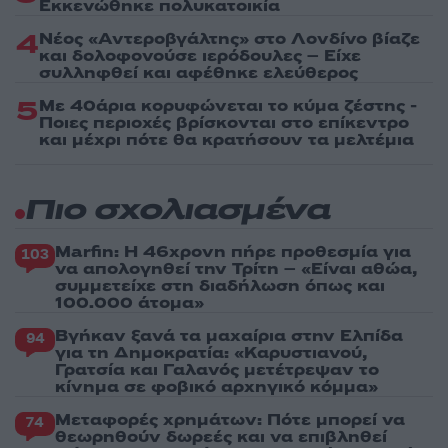
Εκκενώθηκε πολυκατοικία
4
Νέος «Αντεροβγάλτης» στο Λονδίνο βίαζε
και δολοφονούσε ιερόδουλες – Είχε
συλληφθεί και αφέθηκε ελεύθερος
5
Με 40άρια κορυφώνεται το κύμα ζέστης -
Ποιες περιοχές βρίσκονται στο επίκεντρο
και μέχρι πότε θα κρατήσουν τα μελτέμια
Πιο σχολιασμένα
Marfin: Η 46χρονη πήρε προθεσμία για
103
να απολογηθεί την Τρίτη – «Είναι αθώα,
συμμετείχε στη διαδήλωση όπως και
100.000 άτομα»
Βγήκαν ξανά τα μαχαίρια στην Ελπίδα
94
για τη Δημοκρατία: «Καρυστιανού,
Γρατσία και Γαλανός μετέτρεψαν το
κίνημα σε φοβικό αρχηγικό κόμμα»
Μεταφορές χρημάτων: Πότε μπορεί να
74
θεωρηθούν δωρεές και να επιβληθεί