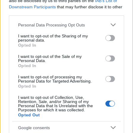
Από την αρχή εφαρμογής του μηχανισμού, 560
also be disclosed by us to third parties on the
IAB’s List of
Downstream Participants
that may further disclose it to other
οφειλέτες έχουν πετύχει αναστολή μέτρων
third parties.
αναγκαστικής εκτέλεσης, με προστασία της
Please note that this website/app uses one or more Google
περιουσίας και της κύριας κατοικίας τους.
Personal Data Processing Opt Outs
services and may gather and store information including but
not limited to your visit or usage behaviour. You may click to
I want to opt-out of the Sharing of my
ΔΙΑΦΗΜΙΣΗ
personal data.
grant or deny consent to Google and its third-party tags to
Opted In
use your data for below specified purposes in below Google
consent section.
I want to opt-out of the Sale of my
Personal Data.
Opted In
I want to opt-out of processing my
Personal Data for Targeted Advertising.
Opted In
I want to opt-out of Collection, Use,
Retention, Sale, and/or Sharing of my
Personal Data that Is Unrelated with the
Purposes for which it was collected.
Opted Out
Αν τα χάσατε
Google consents