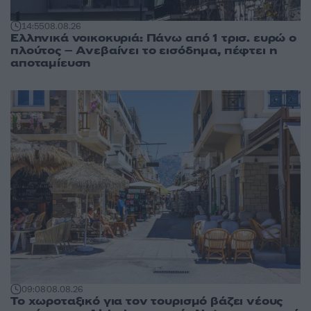
14:55
08.08.26
Ελληνικά νοικοκυριά: Πάνω από 1 τρισ. ευρώ ο
πλούτος – Ανεβαίνει το εισόδημα, πέφτει η
αποταμίευση
09:08
08.08.26
Το χωροταξικό για τον τουρισμό βάζει νέους