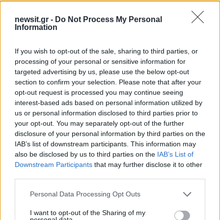
newsit.gr -
Do Not Process My Personal
Information
If you wish to opt-out of the sale, sharing to third parties, or
processing of your personal or sensitive information for
targeted advertising by us, please use the below opt-out
section to confirm your selection. Please note that after your
opt-out request is processed you may continue seeing
Αν τα χάσατε
interest-based ads based on personal information utilized by
us or personal information disclosed to third parties prior to
your opt-out. You may separately opt-out of the further
disclosure of your personal information by third parties on the
IAB’s list of downstream participants. This information may
also be disclosed by us to third parties on the
IAB’s List of
Downstream Participants
that may further disclose it to other
third parties.
Please note that this website/app uses one or more Google
Personal Data Processing Opt Outs
services and may gather and store information including but
Marfin: «Δεν υπάρχει
Μυστράς: Με ψυχολογ
ταυτοποίηση» λέει ο
προβλήματα ο 55χρο
not limited to your visit or usage behaviour. You may click to
I want to opt-out of the Sharing of my
personal data.