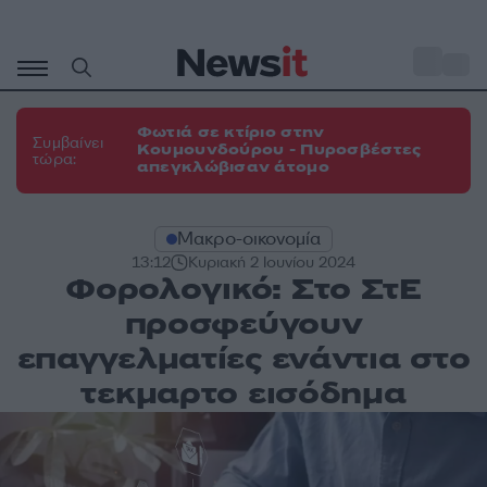
Μετάβαση
σε
o
31
περιεχόμενο
Φωτιά σε κτίριο στην
Συμβαίνει
Κουμουνδούρου - Πυροσβέστες
τώρα:
απεγκλώβισαν άτομο
Μακρο-οικονομία
13:12
Κυριακή 2 Ιουνίου 2024
Φορολογικό: Στο ΣτΕ
προσφεύγουν
επαγγελματίες ενάντια στο
τεκμαρτο εισόδημα