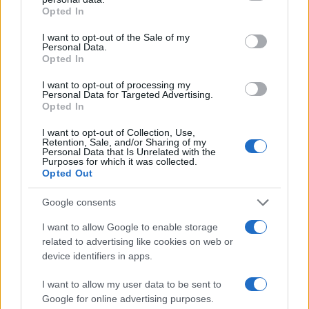
δικηγόρος της 46χρονης –
που έκρυψε τον νεκ
grant or deny consent to Google and its third-party tags to
Opted In
Η ξανθιά κοτσίδα και η
πατέρα του σε καταψ
use your data for below specified purposes in below Google
εξέταση του 2022 για την
– «Δεν είπε ποτέ ότι 
consent section.
I want to opt-out of the Sale of my
ίδια υπόθεση
έκανε για τα χρήματ
Personal Data.
Opted In
Σχόλια
I want to opt-out of processing my
Personal Data for Targeted Advertising.
Opted In
I want to opt-out of Collection, Use,
Retention, Sale, and/or Sharing of my
Personal Data that Is Unrelated with the
Purposes for which it was collected.
Σχολίασε εδώ
Opted Out
Google consents
50 /50
I want to allow Google to enable storage
related to advertising like cookies on web or
device identifiers in apps.
I want to allow my user data to be sent to
2000 /2000
Google for online advertising purposes.