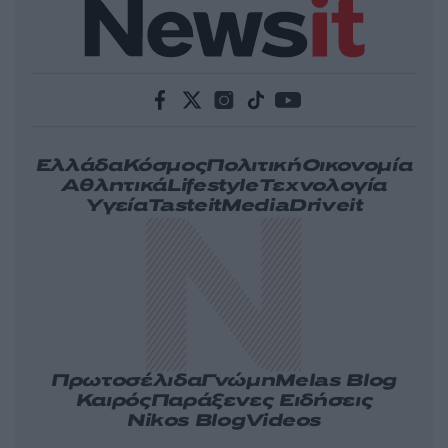
Ελλάδα
Κόσμος
Πολιτική
Οικονομία
Αθλητικά
Lifestyle
Τεχνολογία
Υγεία
Tasteit
Media
Driveit
Πρωτοσέλιδα
Γνώμη
Melas Blog
Καιρός
Παράξενες Ειδήσεις
Nikos Blog
Videos