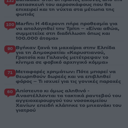
132
κατασκευή του αεροσκάφους που θα
επιχειρεί και τη νύχτα στα μέτωπα της
φωτιάς
Marfin: Η 46χρονη πήρε προθεσμία για
100
να απολογηθεί την Τρίτη – «Είναι αθώα,
συμμετείχε στη διαδήλωση όπως και
100.000 άτομα»
Βγήκαν ξανά τα μαχαίρια στην Ελπίδα
90
για τη Δημοκρατία: «Καρυστιανού,
Γρατσία και Γαλανός μετέτρεψαν το
κίνημα σε φοβικό αρχηγικό κόμμα»
Μεταφορές χρημάτων: Πότε μπορεί να
71
θεωρηθούν δωρεές και να επιβληθεί
φόρος – Τι ισχυεί για τις γονικές παροχές
Απίστευτο κι όμως αληθινό -
60
Aναστέλλονται τα τακτικά ραντεβού του
αγγειοχειρουργού του νοσοκομείου
Χανίων επειδή κλάπηκε το μηχανάκι του
γιατρού