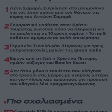
1
Λένα Σαμαρά: Συγκίνηση στο μνημόσυνο
για τον έναν χρόνο από τον θάνατο της
κόρης του Αντώνη Σαμαρά
2
Σοκαριστική υπόθεση στην Κρήτη:
Τουρίστας ρωτούσε πόσο να πληρώσει για
να ασελγήσει σε 10χρονο κορίτσι - Το παιδί
καθόταν αμέριμνο σε αυλή επιχείρησης
3
Γερμανία: Συνελήφθη 31χρονος για τρεις
ανθρωποκτονίες μελών της greek mafia
4
Έφυγε από τη ζωή η Χριστίνα Πιτουρά,
πρώην σύζυγος του Βασίλη Χιώτη
5
Δεν ήταν μόνο η ταχύτητα που οδήγησε
στο τροχαίο στις Σέρρες με νεκρούς μητέρα
και γιο - «Ίσως κάτι απέσπασε την προσοχή
του οδηγού» λέει πραγματογνώμονας
Πιο σχολιασμένα
Canadair 515: Οι πρώτες εικόνες από την