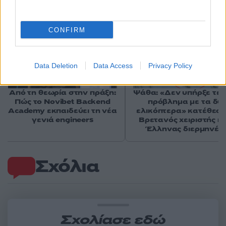
CONFIRM
Data Deletion
Data Access
Privacy Policy
Από τη θεωρία στην πράξη:
Ψάθα: «Δεν υπήρξε τεχ
Πώς το Novibet Backend
πρόβλημα με τα δύ
Academy εκπαιδεύει τη νέα
ελικόπτερα» κατέθεσα
γενιά engineers
Βρετανός χειριστής κα
Έλληνας διερμηνέα
Σχόλια
Σχολίασε εδώ