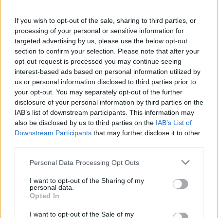
ανακοίνωσε τα εξής: Μέχρι την Τρίτη θα γίνει η
συγκρότηση της Επιτροπής Κώδικα του
If you wish to opt-out of the sale, sharing to third parties, or
υπουργείου Εσωτερικών και πριν το συνέδριο
processing of your personal or sensitive information for
της ΚΕΔΕ θα πραγματοποιηθεί η πρώτη
targeted advertising by us, please use the below opt-out
συνεδρίασή της.
section to confirm your selection. Please note that after your
opt-out request is processed you may continue seeing
interest-based ads based on personal information utilized by
Σε ότι αφορά στα οικονομικά, ο κ. Λιβάνιος
us or personal information disclosed to third parties prior to
ανακοίνωσε ότι εντός της εβδομάδας θα δοθεί
your opt-out. You may separately opt-out of the further
disclosure of your personal information by third parties on the
σε όλους τους δήμους έκτακτη επιχορήγηση
IAB’s list of downstream participants. This information may
140 εκ. ευρώ, 90 εκ. ευρώ για ληξιπρόθεσμες
also be disclosed by us to third parties on the
IAB’s List of
οφειλές τους και 20 εκ. ευρώ για κάλυψη
Downstream Participants
that may further disclose it to other
third parties.
δικαστικών αποφάσεων.
Please note that this website/app uses one or more Google
Personal Data Processing Opt Outs
services and may gather and store information including but
Επίσης θα δοθεί για το 2024 μία επιπλέον –
not limited to your visit or usage behaviour. You may click to
I want to opt-out of the Sharing of my
πέμπτη- δόση για την κάλυψη των λειτουργικών
personal data.
grant or deny consent to Google and its third-party tags to
Opted In
αναγκών των σχολείων.
use your data for below specified purposes in below Google
consent section.
I want to opt-out of the Sale of my