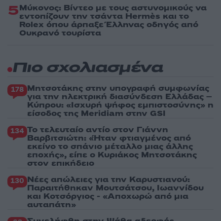
5
Μύκονος: Βίντεο με τους αστυνομικούς να
εντοπίζουν την τσάντα Hermès και το
Rolex όπου άρπαξε Έλληνας οδηγός από
Ουκρανό τουρίστα
Πιο σχολιασμένα
Μητσοτάκης στην υπογραφή συμφωνίας
178
για την ηλεκτρική διασύνδεση Ελλάδας –
Κύπρου: «Ισχυρή ψήφος εμπιστοσύνης» η
είσοδος της Meridiam στην GSI
Το τελευταίο αντίο στον Γιάννη
134
Βαρβιτσιώτη: «Ήταν φτιαγμένος από
εκείνο το σπάνιο μέταλλο μιας άλλης
εποχής», είπε ο Κυριάκος Μητσοτάκης
στον επικήδειο
Νέες απώλειες για την Καρυστιανού:
130
Παραιτήθηκαν Μουτσάτσου, Ιωαννίδου
και Κοτσόργιος - «Αποχωρώ από μια
αυταπάτη»
Συνελήφθη στην Ψάθα αδερφός