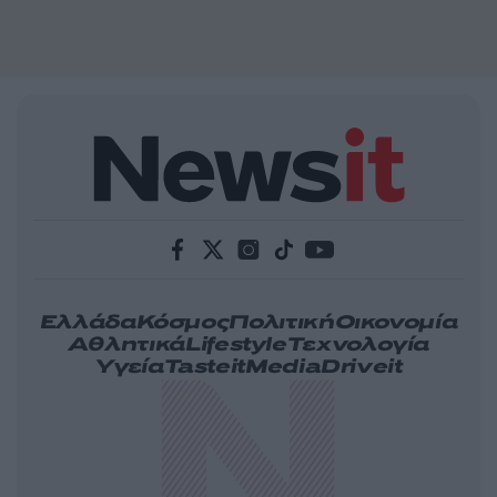
Ελλάδα
Κόσμος
Πολιτική
Οικονομία
Αθλητικά
Lifestyle
Τεχνολογία
Υγεία
Tasteit
Media
Driveit