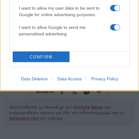
I want to allow my user data to be sent to
Google for online advertising purposes.
2000 /2000
I want to allow Google to send me
Υποβολή σχολίου
personalized advertising.
Όροι Χρήσης
. Το site προστατεύεται από reCAPTCHA, ισχύουν
Πολιτική Απορρήτου
&
Όροι Χρήσης
της Google.
CONFIRM
Μακρο-οικονομία
ΕΠΕΚΤΑΣΗ ΜΕΤΡΟ
ΜΕΤΑΦΟΡΕΣ
ΣΙΔΗΡΟΔΡΟΜΟΣ
ΤΡΑΙΝΟΣΕ
Data Deletion
Data Access
Privacy Policy
Share:
Ακολουθήστε το Νewsit.gr στο
Google News
και
ενημερωθείτε πρώτοι για όλη την ειδησεογραφία και τα
τελευταία νέα
της ημέρας