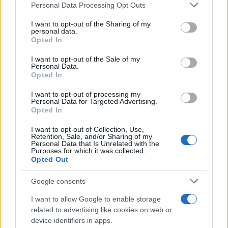
Please note that this website/app uses one or more Google
Personal Data Processing Opt Outs
services and may gather and store information including but
«Αφιέρωσε τη ζωή της στο
Αργολίδα: Προφυλακισ
not limited to your visit or usage behaviour. You may click to
I want to opt-out of the Sharing of my
personal data.
να βοηθά ανθρώπους που
οι δύο κατηγορούμενοι
grant or deny consent to Google and its third-party tags to
Opted In
είχαν ανάγκη» - Η πρώτη
τη δολοφονία του
use your data for below specified purposes in below Google
δήλωση της οικογένειας
58χρονου ψυχολόγ
consent section.
I want to opt-out of the Sale of my
της 38χρονης Λίζα που
Personal Data.
βρέθηκε νεκρή στην
Opted In
Κυψέλη
I want to opt-out of processing my
Personal Data for Targeted Advertising.
Σχόλια
Opted In
I want to opt-out of Collection, Use,
Retention, Sale, and/or Sharing of my
Personal Data that Is Unrelated with the
Purposes for which it was collected.
Opted Out
Σχολίασε εδώ
Google consents
I want to allow Google to enable storage
50 /50
related to advertising like cookies on web or
device identifiers in apps.