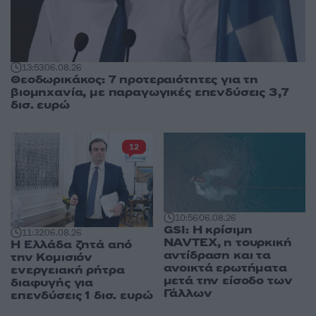
13:53
06.08.26
Θεοδωρικάκος: 7 προτεραιότητες για τη
βιομηχανία, με παραγωγικές επενδύσεις 3,7
δισ. ευρώ
12
10:56
06.08.26
GSI: Η κρίσιμη
11:32
06.08.26
NAVTEX, η τουρκική
Η Ελλάδα ζητά από
αντίδραση και τα
την Κομισιόν
ανοικτά ερωτήματα
ενεργειακή ρήτρα
μετά την είσοδο των
διαφυγής για
Γάλλων
επενδύσεις 1 δισ. ευρώ