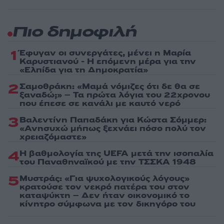
Πιο δημοφιλή
1
Έφυγαν οι συνεργάτες, μένει η Μαρία
Καρυστιανού - Η επόμενη μέρα για την
«Ελπίδα για τη Δημοκρατία»
2
Σαμοθράκη: «Μαμά νόμιζες ότι δε θα σε
ξαναδώ;» – Τα πρώτα λόγια του 22χρονου
που έπεσε σε κανάλι με καυτό νερό
3
Βαλεντίνη Παπαδάκη για Κώστα Σόμμερ:
«Ανησυχώ μήπως ξεχνάει πόσο πολύ τον
χρειαζόμαστε»
4
Η βαθμολογία της UEFA μετά την ισοπαλία
του Παναθηναϊκού με την ΤΣΣΚΑ 1948
5
Μυστράς: «Για ψυχολογικούς λόγους»
κρατούσε τον νεκρό πατέρα του στον
καταψύκτη – Δεν ήταν οικονομικό το
κίνητρο σύμφωνα με τον δικηγόρο του