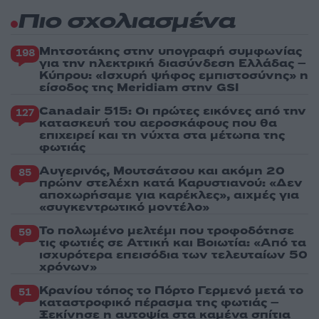
Πιο σχολιασμένα
Μητσοτάκης στην υπογραφή συμφωνίας
198
για την ηλεκτρική διασύνδεση Ελλάδας –
Κύπρου: «Ισχυρή ψήφος εμπιστοσύνης» η
είσοδος της Meridiam στην GSI
Canadair 515: Οι πρώτες εικόνες από την
127
κατασκευή του αεροσκάφους που θα
επιχειρεί και τη νύχτα στα μέτωπα της
φωτιάς
Αυγερινός, Μουτσάτσου και ακόμη 20
85
πρώην στελέχη κατά Καρυστιανού: «Δεν
αποχωρήσαμε για καρέκλες», αιχμές για
«συγκεντρωτικό μοντέλο»
Το πολωμένο μελτέμι που τροφοδότησε
59
τις φωτιές σε Αττική και Βοιωτία: «Από τα
ισχυρότερα επεισόδια των τελευταίων 50
χρόνων»
Κρανίου τόπος το Πόρτο Γερμενό μετά το
51
καταστροφικό πέρασμα της φωτιάς –
Ξεκίνησε η αυτοψία στα καμένα σπίτια