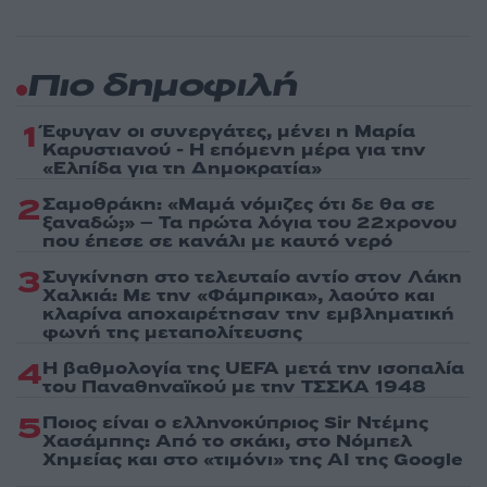
Πιο δημοφιλή
1
Έφυγαν οι συνεργάτες, μένει η Μαρία
Καρυστιανού - Η επόμενη μέρα για την
«Ελπίδα για τη Δημοκρατία»
2
Σαμοθράκη: «Μαμά νόμιζες ότι δε θα σε
ξαναδώ;» – Τα πρώτα λόγια του 22χρονου
που έπεσε σε κανάλι με καυτό νερό
3
Συγκίνηση στο τελευταίο αντίο στον Λάκη
Χαλκιά: Με την «Φάμπρικα», λαούτο και
κλαρίνα αποχαιρέτησαν την εμβληματική
φωνή της μεταπολίτευσης
4
Η βαθμολογία της UEFA μετά την ισοπαλία
του Παναθηναϊκού με την ΤΣΣΚΑ 1948
5
Ποιος είναι ο ελληνοκύπριος Sir Ντέμης
Χασάμπης: Από το σκάκι, στο Νόμπελ
Χημείας και στο «τιμόνι» της AI της Google