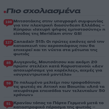
Πιο σχολιασμένα
Μητσοτάκης στην υπογραφή συμφωνίας
198
για την ηλεκτρική διασύνδεση Ελλάδας –
Κύπρου: «Ισχυρή ψήφος εμπιστοσύνης» η
είσοδος της Meridiam στην GSI
Canadair 515: Οι πρώτες εικόνες από την
127
κατασκευή του αεροσκάφους που θα
επιχειρεί και τη νύχτα στα μέτωπα της
φωτιάς
Αυγερινός, Μουτσάτσου και ακόμη 20
85
πρώην στελέχη κατά Καρυστιανού: «Δεν
αποχωρήσαμε για καρέκλες», αιχμές για
«συγκεντρωτικό μοντέλο»
Το πολωμένο μελτέμι που τροφοδότησε
59
τις φωτιές σε Αττική και Βοιωτία: «Από τα
ισχυρότερα επεισόδια των τελευταίων 50
χρόνων»
Κρανίου τόπος το Πόρτο Γερμενό μετά το
51
καταστροφικό πέρασμα της φωτιάς –