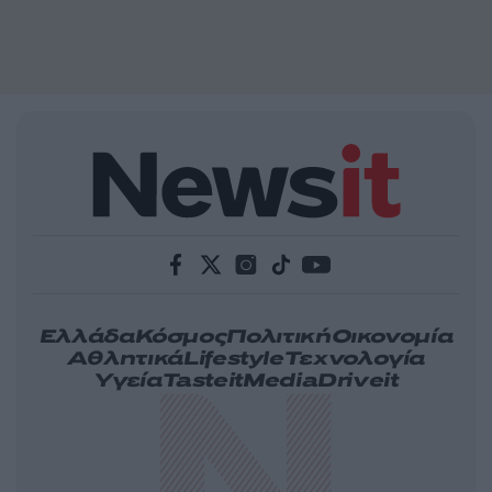
Ελλάδα
Κόσμος
Πολιτική
Οικονομία
Αθλητικά
Lifestyle
Τεχνολογία
Υγεία
Tasteit
Media
Driveit