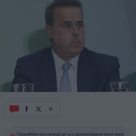
Προσθήκη του newsit.gr ως προτεινόμενη πηγή στην