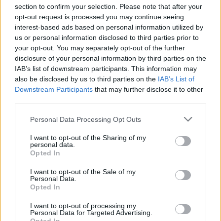
section to confirm your selection. Please note that after your
Σημειώνεται ότι μετά το πάνελ είχε συνάντηση με
opt-out request is processed you may continue seeing
τον Εκτελεστικό Αντιπρόεδρο της Cheniere,
interest-based ads based on personal information utilized by
Anatol Feygin, της μεγαλύτερης εταιρείας
us or personal information disclosed to third parties prior to
your opt-out. You may separately opt-out of the further
παραγωγής και εξαγωγής υγροποιημένου
disclosure of your personal information by third parties on the
φυσικού αερίου στις ΗΠΑ και δεύτερης
IAB’s list of downstream participants. This information may
μεγαλύτερη παγκοσμίως.
also be disclosed by us to third parties on the
IAB’s List of
Downstream Participants
that may further disclose it to other
third parties.
Την Πέμπτη 11 Ιουνίου, ο Υπουργός
Περιβάλλοντος και Ενέργειας θα μεταβεί με τον
Please note that this website/app uses one or more Google
Personal Data Processing Opt Outs
services and may gather and store information including but
Aμερικανό ομόλογό του Chris Wright στο
not limited to your visit or usage behaviour. You may click to
I want to opt-out of the Sharing of my
Χιούστον για την Υπουργική Συνεδρίαση της
personal data.
grant or deny consent to Google and its third-party tags to
Opted In
πρωτοβουλίας για την Ενέργεια 3+1, όπου
use your data for below specified purposes in below Google
consent section.
αναμένεται να πραγματοποιηθεί η υπογραφή της
I want to opt-out of the Sale of my
Personal Data.
ιδρυτικής διακήρυξης του Ενεργειακού Κέντρου
Opted In
Ανατολικής Μεσογείου (East Med Energy
I want to opt-out of processing my
Center) με το Πανεπιστήμιο Rice.
Personal Data for Targeted Advertising.