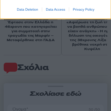
Data Deletion
Data Access
Privacy Policy
Έφτασε στην Ελλάδα η
«Αφιέρωσε τη ζωή της
46χρονη που κατηγορείται
να βοηθά ανθρώπους 
για συμμετοχή στην
είχαν ανάγκη» - Η πρ
τραγωδία της Μαρφίν –
δήλωση της οικογένε
Μεταφέρθηκε στη ΓΑΔΑ
της 38χρονης Λίζα π
βρέθηκε νεκρή στη
Κυψέλη
Σχόλια
Σχολίασε εδώ
50 /50