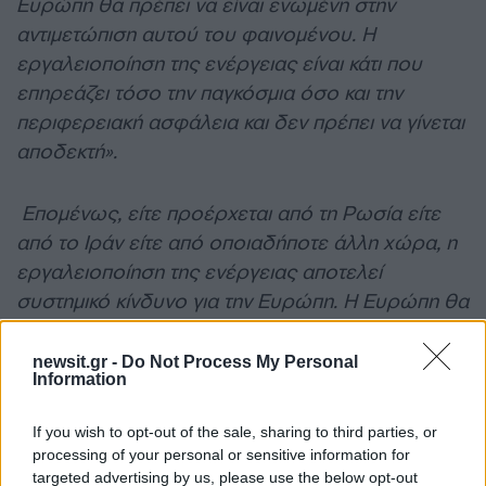
Ευρώπη θα πρέπει να είναι ενωμένη στην
αντιμετώπιση αυτού του φαινομένου. Η
εργαλειοποίηση της ενέργειας είναι κάτι που
επηρεάζει τόσο την παγκόσμια όσο και την
περιφερειακή ασφάλεια και δεν πρέπει να γίνεται
αποδεκτή».
Επομένως, είτε προέρχεται από τη Ρωσία είτε
από το Ιράν είτε από οποιαδήποτε άλλη χώρα, η
εργαλειοποίηση της ενέργειας αποτελεί
συστημικό κίνδυνο για την Ευρώπη. Η Ευρώπη θα
πρέπει να είναι ενωμένη στην αντιμετώπιση αυτού
του φαινομένου. Η εργαλειοποίηση της
newsit.gr -
Do Not Process My Personal
Information
ενέργειας είναι κάτι που επηρεάζει τόσο την
παγκόσμια όσο και την περιφερειακή ασφάλεια
If you wish to opt-out of the sale, sharing to third parties, or
και δεν πρέπει να γίνεται αποδεκτή
».
processing of your personal or sensitive information for
targeted advertising by us, please use the below opt-out