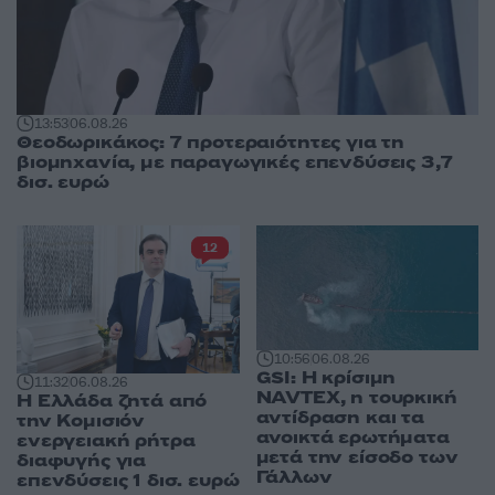
13:53
06.08.26
Θεοδωρικάκος: 7 προτεραιότητες για τη
βιομηχανία, με παραγωγικές επενδύσεις 3,7
δισ. ευρώ
12
10:56
06.08.26
GSI: Η κρίσιμη
11:32
06.08.26
NAVTEX, η τουρκική
Η Ελλάδα ζητά από
αντίδραση και τα
την Κομισιόν
ανοικτά ερωτήματα
ενεργειακή ρήτρα
μετά την είσοδο των
διαφυγής για
Γάλλων
επενδύσεις 1 δισ. ευρώ