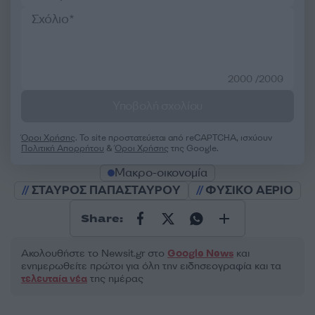
2000 /2000
Υποβολή σχολίου
Όροι Χρήσης
. Το site προστατεύεται από reCAPTCHA, ισχύουν
Πολιτική Απορρήτου
&
Όροι Χρήσης
της Google.
Μακρο-οικονομία
ΣΤΑΥΡΟΣ ΠΑΠΑΣΤΑΥΡΟΥ
ΦΥΣΙΚΟ ΑΕΡΙΟ
Share:
Ακολουθήστε το Νewsit.gr στο
Google News
και
ενημερωθείτε πρώτοι για όλη την ειδησεογραφία και τα
τελευταία νέα
της ημέρας