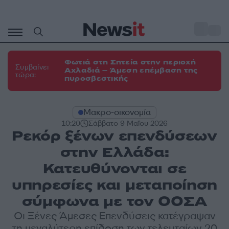
Μετάβαση
σε
o
31
περιεχόμενο
Φωτιά στη Σητεία στην περιοχή
Συμβαίνει
Αχλαδιά – Άμεση επέμβαση της
τώρα:
πυροσβεστικής
Μακρο-οικονομία
10:20
Σάββατο 9 Μαΐου 2026
Ρεκόρ ξένων επενδύσεων
στην Ελλάδα:
Κατευθύνονται σε
υπηρεσίες και μεταποίηση
σύμφωνα με τον ΟΟΣΑ
Οι Ξένες Άμεσες Επενδύσεις κατέγραψαν
τη μεγαλύτερη επίδοση των τελευταίων 20