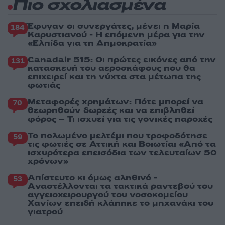
Πιο σχολιασμένα
Έφυγαν οι συνεργάτες, μένει η Μαρία
184
Καρυστιανού - Η επόμενη μέρα για την
«Ελπίδα για τη Δημοκρατία»
Canadair 515: Οι πρώτες εικόνες από την
131
κατασκευή του αεροσκάφους που θα
επιχειρεί και τη νύχτα στα μέτωπα της
φωτιάς
Μεταφορές χρημάτων: Πότε μπορεί να
70
θεωρηθούν δωρεές και να επιβληθεί
φόρος – Τι ισχυεί για τις γονικές παροχές
Το πολωμένο μελτέμι που τροφοδότησε
59
τις φωτιές σε Αττική και Βοιωτία: «Από τα
ισχυρότερα επεισόδια των τελευταίων 50
χρόνων»
Απίστευτο κι όμως αληθινό -
53
Aναστέλλονται τα τακτικά ραντεβού του
αγγειοχειρουργού του νοσοκομείου
Χανίων επειδή κλάπηκε το μηχανάκι του
γιατρού