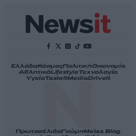
Ελλάδα
Κόσμος
Πολιτική
Οικονομία
Αθλητικά
Lifestyle
Τεχνολογία
Υγεία
Tasteit
Media
Driveit
Πρωτοσέλιδα
Γνώμη
Melas Blog