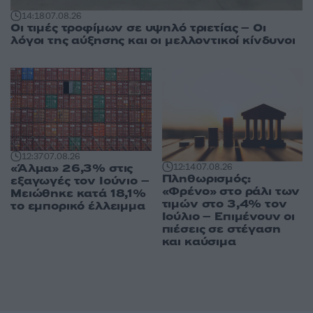
14:18
07.08.26
Οι τιμές τροφίμων σε υψηλό τριετίας – Οι
λόγοι της αύξησης και οι μελλοντικοί κίνδυνοι
12:37
07.08.26
«Άλμα» 26,3% στις
12:14
07.08.26
Πληθωρισμός:
εξαγωγές τον Ιούνιο –
«Φρένο» στο ράλι των
Μειώθηκε κατά 18,1%
τιμών στο 3,4% τον
το εμπορικό έλλειμμα
Ιούλιο – Επιμένουν οι
πιέσεις σε στέγαση
και καύσιμα