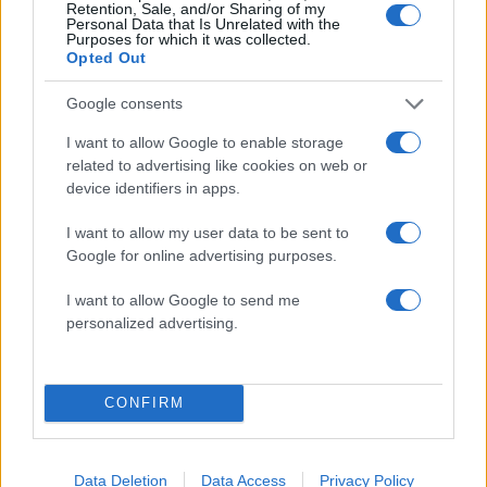
Retention, Sale, and/or Sharing of my
Σοκαριστική υπόθεση στην
Μυστράς: Αλλαγή στ
Personal Data that Is Unrelated with the
Purposes for which it was collected.
Κρήτη: Τουρίστας ρωτούσε
υπερασπιστική γραμμή
Opted Out
πόσο να πληρώσει για να
55χρονου που έκρυψε
ασελγήσει σε 10χρονο
νεκρό πατέρα του σ
κορίτσι - Το παιδί καθόταν
καταψύκτη – Η αγά
Google consents
αμέριμνο σε αυλή
στους γονείς και η
επιχείρησης
διαφωνία με την αδε
I want to allow Google to enable storage
του
related to advertising like cookies on web or
device identifiers in apps.
Σχόλια
I want to allow my user data to be sent to
Google for online advertising purposes.
I want to allow Google to send me
personalized advertising.
Σχολίασε εδώ
CONFIRM
50 /50
Data Deletion
Data Access
Privacy Policy