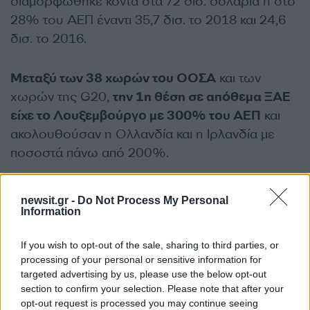
διαμορφώθηκε κοντά στα 72 δισ. δολάρια ή στο
28% του ΑΕΠ έναντι 35,7 δισ. το 2018 και 24,6
δισ. το 2016.
Μεταξύ των 38 χωρών του ΟΟΣΑ
και των
χωρών της G20,
την 1η θέση σε απόθεμα ΞΑΕ
είχε το Λουξεμβούργο με 300% του ΑΕΠ
και
ακολουθούσαν η Ολλανδία και η Ιρλανδία με
ποσοστά πάνω από 200%.
Αναφορικά με το ποσοστό απόδοσης των ΞΑΕ
newsit.gr -
Do Not Process My Personal
στην Ελλάδα, το 2023 ήταν μεγαλύτερο από το
Information
6%
, όσο περίπου και στη Βρετανία, τη Γερμανία
If you wish to opt-out of the sale, sharing to third parties, or
και τη Γαλλία.
processing of your personal or sensitive information for
ΔΙΑΦΗΜΙΣΗ
targeted advertising by us, please use the below opt-out
section to confirm your selection. Please note that after your
opt-out request is processed you may continue seeing