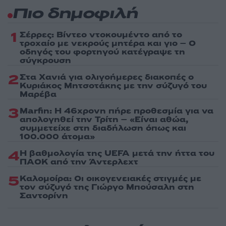
Πιο δημοφιλή
1
Σέρρες: Βίντεο ντοκουμέντο από το
τροχαίο με νεκρούς μητέρα και γιο – Ο
οδηγός του φορτηγού κατέγραψε τη
σύγκρουση
2
Στα Χανιά για ολιγοήμερες διακοπές ο
Κυριάκος Μητσοτάκης με την σύζυγό του
Μαρέβα
3
Marfin: Η 46χρονη πήρε προθεσμία για να
απολογηθεί την Τρίτη – «Είναι αθώα,
συμμετείχε στη διαδήλωση όπως και
100.000 άτομα»
4
Η βαθμολογία της UEFA μετά την ήττα του
ΠΑΟΚ από την Άντερλεχτ
5
Καλομοίρα: Οι οικογενειακές στιγμές με
τον σύζυγό της Γιώργο Μπούσαλη στη
Σαντορίνη