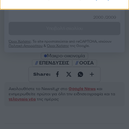
2000 /2000
Υποβολή σχολίου
Όροι Χρήσης
. Το site προστατεύεται από reCAPTCHA, ισχύουν
Πολιτική Απορρήτου
&
Όροι Χρήσης
της Google.
Μακρο-οικονομία
ΕΠΕΝΔΥΣΕΙΣ
ΟΟΣΑ
Share:
Ακολουθήστε το Νewsit.gr στο
Google News
και
ενημερωθείτε πρώτοι για όλη την ειδησεογραφία και τα
τελευταία νέα
της ημέρας