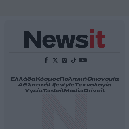
Ελλάδα
Κόσμος
Πολιτική
Οικονομία
Αθλητικά
Lifestyle
Τεχνολογία
Υγεία
Tasteit
Media
Driveit