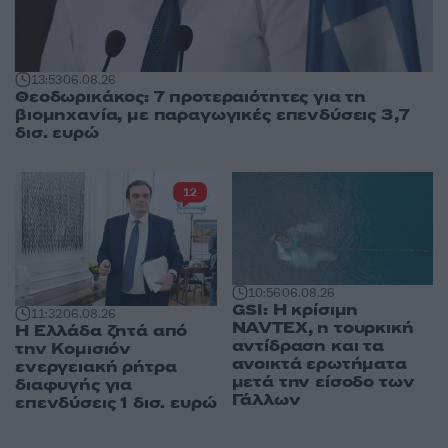
13:53
06.08.26
Θεοδωρικάκος: 7 προτεραιότητες για τη
βιομηχανία, με παραγωγικές επενδύσεις 3,7
δισ. ευρώ
12
10:56
06.08.26
GSI: Η κρίσιμη
11:32
06.08.26
NAVTEX, η τουρκική
Η Ελλάδα ζητά από
αντίδραση και τα
την Κομισιόν
ανοικτά ερωτήματα
ενεργειακή ρήτρα
μετά την είσοδο των
διαφυγής για
Γάλλων
επενδύσεις 1 δισ. ευρώ