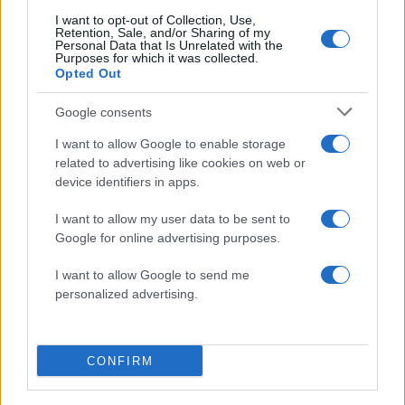
I want to opt-out of Collection, Use,
Retention, Sale, and/or Sharing of my
Πιο δημοφιλή
Personal Data that Is Unrelated with the
Purposes for which it was collected.
Opted Out
1
Έφυγαν οι συνεργάτες, μένει η Μαρία
Καρυστιανού - Η επόμενη μέρα για την
«Ελπίδα για τη Δημοκρατία»
Google consents
2
Σαμοθράκη: «Μαμά νόμιζες ότι δε θα σε
I want to allow Google to enable storage
ξαναδώ;» – Τα πρώτα λόγια του 22χρονου
related to advertising like cookies on web or
που έπεσε σε κανάλι με καυτό νερό
device identifiers in apps.
3
Βαλεντίνη Παπαδάκη για Κώστα Σόμμερ:
«Ανησυχώ μήπως ξεχνάει πόσο πολύ τον
I want to allow my user data to be sent to
χρειαζόμαστε»
Google for online advertising purposes.
4
Η βαθμολογία της UEFA μετά την ισοπαλία
I want to allow Google to send me
του Παναθηναϊκού με την ΤΣΣΚΑ 1948
personalized advertising.
5
Συγκίνηση στο τελευταίο αντίο στον Λάκη
Χαλκιά: Με την «Φάμπρικα», λαούτο και
κλαρίνα αποχαιρέτησαν την εμβληματική
φωνή της μεταπολίτευσης
CONFIRM