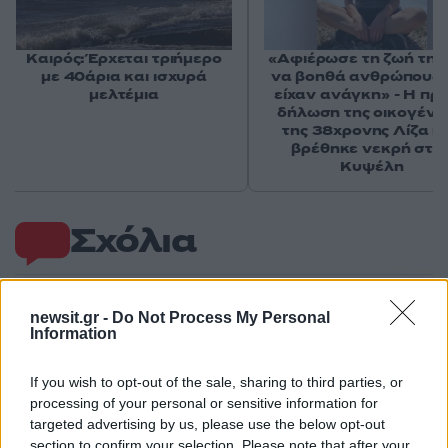
Καιρός: Έρχεται τριήμερο
«Αφιέρωσε τη ζωή της
με 40άρια και ισχυρά
να βοηθά ανθρώπους 
μελτέμια
είχαν ανάγκη» - Η πρ
δήλωση της οικογένε
της 38χρονης Λίζα π
βρέθηκε νεκρή στη
Κυψέλη
Σχόλια
newsit.gr -
Do Not Process My Personal
Information
Σχολίασε εδώ
If you wish to opt-out of the sale, sharing to third parties, or
processing of your personal or sensitive information for
50 /50
targeted advertising by us, please use the below opt-out
section to confirm your selection. Please note that after your