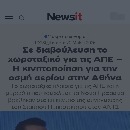
Μετάβαση
σε
o
31
περιεχόμενο
Μακρο-οικονομία
10:28
Τετάρτη 20 Μαΐου 2026
Σε διαβούλευση το
χωροταξικό για τις ΑΠΕ –
Η κινητοποίηση για την
οσμή αερίου στην Αθήνα
Το χωροταξικό πλαίσιο για τις ΑΠΕ και η
μυρωδιά που κατέκλυσε τα Νότια Προάστια
βρέθηκαν στο επίκεντρο της συνέντευξης
του Σταύρου Παπασταύρου στον ΑΝΤ1