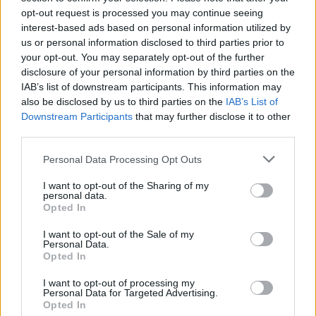
opt-out request is processed you may continue seeing
interest-based ads based on personal information utilized by
us or personal information disclosed to third parties prior to
2000 /2000
your opt-out. You may separately opt-out of the further
disclosure of your personal information by third parties on the
Υποβολή σχολίου
IAB’s list of downstream participants. This information may
also be disclosed by us to third parties on the
IAB’s List of
Όροι Χρήσης
. Το site προστατεύεται από reCAPTCHA, ισχύουν
Downstream Participants
that may further disclose it to other
Πολιτική Απορρήτου
&
Όροι Χρήσης
της Google.
third parties.
Μακρο-οικονομία
Please note that this website/app uses one or more Google
Personal Data Processing Opt Outs
ΣΤΑΥΡΟΣ ΠΑΠΑΣΤΑΥΡΟΥ
services and may gather and store information including but
not limited to your visit or usage behaviour. You may click to
I want to opt-out of the Sharing of my
Share:
personal data.
grant or deny consent to Google and its third-party tags to
Opted In
use your data for below specified purposes in below Google
consent section.
Ακολουθήστε το Νewsit.gr στο
Google News
και
I want to opt-out of the Sale of my
ενημερωθείτε πρώτοι για όλη την ειδησεογραφία και τα
Personal Data.
Opted In
τελευταία νέα
της ημέρας
I want to opt-out of processing my
Personal Data for Targeted Advertising.
Opted In