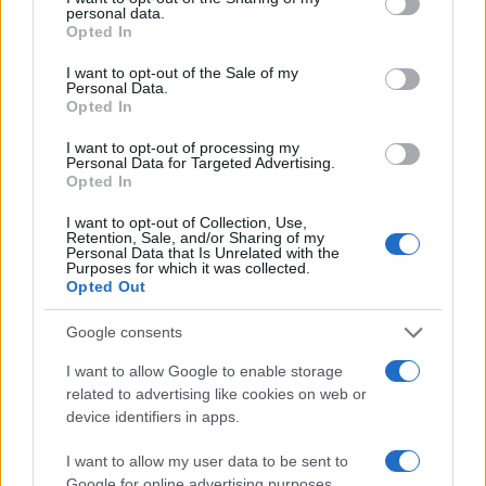
Αγίων Ισιδώρων -
Αττική και Βοιωτία στ
personal data.
grant or deny consent to Google and its third-party tags to
Φωτογραφίες από το
«επικίνδυνες» περιοχ
Opted In
use your data for below specified purposes in below Google
σημείο
consent section.
I want to opt-out of the Sale of my
Personal Data.
Opted In
Σχόλια
I want to opt-out of processing my
Personal Data for Targeted Advertising.
Opted In
I want to opt-out of Collection, Use,
Retention, Sale, and/or Sharing of my
Σχολίασε εδώ
Personal Data that Is Unrelated with the
Purposes for which it was collected.
Opted Out
50 /50
Google consents
I want to allow Google to enable storage
related to advertising like cookies on web or
device identifiers in apps.
2000 /2000
I want to allow my user data to be sent to
Υποβολή σχολίου
Google for online advertising purposes.