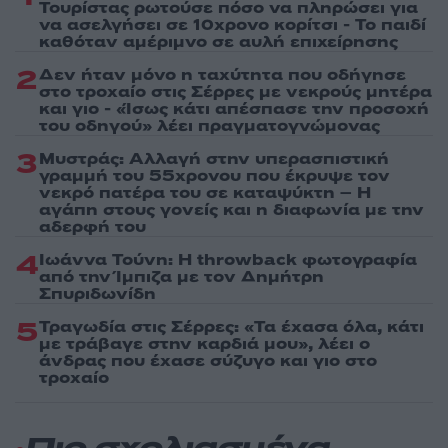
Τουρίστας ρωτούσε πόσο να πληρώσει για
να ασελγήσει σε 10χρονο κορίτσι - Το παιδί
καθόταν αμέριμνο σε αυλή επιχείρησης
2
Δεν ήταν μόνο η ταχύτητα που οδήγησε
στο τροχαίο στις Σέρρες με νεκρούς μητέρα
και γιο - «Ίσως κάτι απέσπασε την προσοχή
του οδηγού» λέει πραγματογνώμονας
3
Μυστράς: Αλλαγή στην υπερασπιστική
γραμμή του 55χρονου που έκρυψε τον
νεκρό πατέρα του σε καταψύκτη – Η
αγάπη στους γονείς και η διαφωνία με την
αδερφή του
4
Ιωάννα Τούνη: Η throwback φωτογραφία
από την Ίμπιζα με τον Δημήτρη
Σπυριδωνίδη
5
Τραγωδία στις Σέρρες: «Τα έχασα όλα, κάτι
με τράβαγε στην καρδιά μου», λέει ο
άνδρας που έχασε σύζυγο και γιο στο
τροχαίο