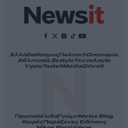
Ελλάδα
Κόσμος
Πολιτική
Οικονομία
Αθλητικά
Lifestyle
Τεχνολογία
Υγεία
Tasteit
Media
Driveit
Πρωτοσέλιδα
Γνώμη
Melas Blog
Καιρός
Παράξενες Ειδήσεις
Nikos Blog
Videos