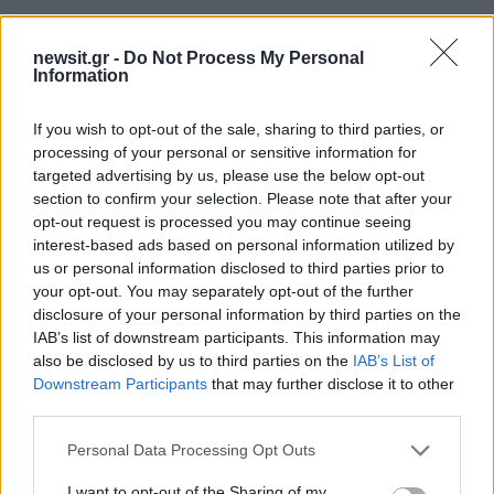
newsit.gr -
Do Not Process My Personal
Information
If you wish to opt-out of the sale, sharing to third parties, or
processing of your personal or sensitive information for
targeted advertising by us, please use the below opt-out
section to confirm your selection. Please note that after your
Αν τα χάσατε
opt-out request is processed you may continue seeing
interest-based ads based on personal information utilized by
us or personal information disclosed to third parties prior to
your opt-out. You may separately opt-out of the further
disclosure of your personal information by third parties on the
IAB’s list of downstream participants. This information may
also be disclosed by us to third parties on the
IAB’s List of
Downstream Participants
that may further disclose it to other
third parties.
Θρίλερ στον Λυκαβηττό:
Συναγερμός για φωτιέ
Please note that this website/app uses one or more Google
Personal Data Processing Opt Outs
Βρέθηκε πτώμα σε σπηλιά
επόμενα 24ωρα: Άνε
services and may gather and store information including but
κοντά στο εκκλησάκι των
έως 9 μποφόρ και 39°
not limited to your visit or usage behaviour. You may click to
I want to opt-out of the Sharing of my