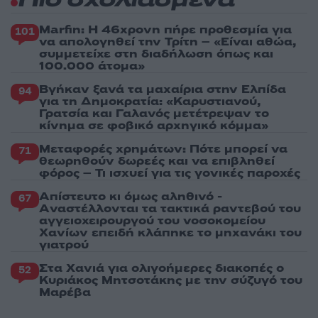
Πιο σχολιασμένα
Marfin: Η 46χρονη πήρε προθεσμία για
101
να απολογηθεί την Τρίτη – «Είναι αθώα,
συμμετείχε στη διαδήλωση όπως και
100.000 άτομα»
Βγήκαν ξανά τα μαχαίρια στην Ελπίδα
94
για τη Δημοκρατία: «Καρυστιανού,
Γρατσία και Γαλανός μετέτρεψαν το
κίνημα σε φοβικό αρχηγικό κόμμα»
Μεταφορές χρημάτων: Πότε μπορεί να
71
θεωρηθούν δωρεές και να επιβληθεί
φόρος – Τι ισχυεί για τις γονικές παροχές
Απίστευτο κι όμως αληθινό -
67
Aναστέλλονται τα τακτικά ραντεβού του
αγγειοχειρουργού του νοσοκομείου
Χανίων επειδή κλάπηκε το μηχανάκι του
γιατρού
Στα Χανιά για ολιγοήμερες διακοπές ο
52
Κυριάκος Μητσοτάκης με την σύζυγό του
Μαρέβα