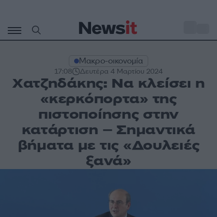
Μετάβαση
σε
o
34
περιεχόμενο
Μακρο-οικονομία
17:08
Δευτέρα 4 Μαρτίου 2024
Χατζηδάκης: Να κλείσει η
«κερκόπορτα» της
πιστοποίησης στην
κατάρτιση – Σημαντικά
βήματα με τις «Δουλειές
ξανά»