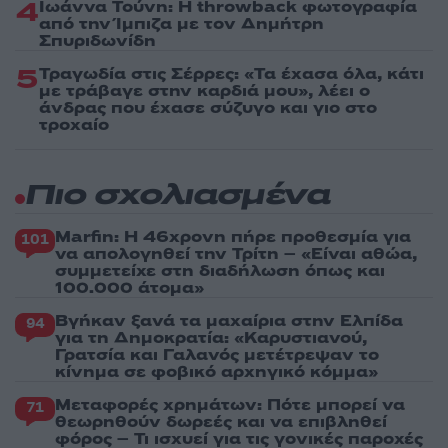
4
Ιωάννα Τούνη: Η throwback φωτογραφία
από την Ίμπιζα με τον Δημήτρη
Σπυριδωνίδη
5
Τραγωδία στις Σέρρες: «Τα έχασα όλα, κάτι
με τράβαγε στην καρδιά μου», λέει ο
άνδρας που έχασε σύζυγο και γιο στο
τροχαίο
Πιο σχολιασμένα
Marfin: Η 46χρονη πήρε προθεσμία για
101
να απολογηθεί την Τρίτη – «Είναι αθώα,
συμμετείχε στη διαδήλωση όπως και
100.000 άτομα»
Βγήκαν ξανά τα μαχαίρια στην Ελπίδα
94
για τη Δημοκρατία: «Καρυστιανού,
Γρατσία και Γαλανός μετέτρεψαν το
κίνημα σε φοβικό αρχηγικό κόμμα»
Μεταφορές χρημάτων: Πότε μπορεί να
71
θεωρηθούν δωρεές και να επιβληθεί
φόρος – Τι ισχυεί για τις γονικές παροχές