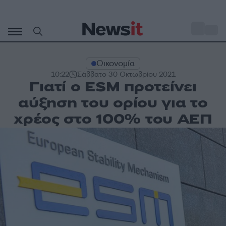
Μετάβαση
σε
o
34
περιεχόμενο
Οικονομία
10:22
Σάββατο 30 Οκτωβρίου 2021
Γιατί ο ESM προτείνει
αύξηση του ορίου για το
χρέος στο 100% του ΑΕΠ