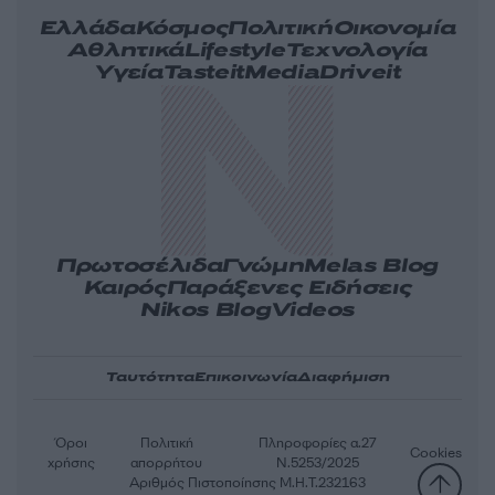
Ελλάδα
Κόσμος
Πολιτική
Οικονομία
Αθλητικά
Lifestyle
Τεχνολογία
Υγεία
Tasteit
Media
Driveit
Πρωτοσέλιδα
Γνώμη
Melas Blog
Καιρός
Παράξενες Ειδήσεις
Nikos Blog
Videos
Ταυτότητα
Επικοινωνία
Διαφήμιση
Όροι
Πολιτική
Πληροφορίες α.27
Cookies
χρήσης
απορρήτου
Ν.5253/2025
Αριθμός Πιστοποίησης Μ.Η.Τ.232163