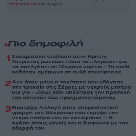
τελευταία νέα
της ημέρας
Πιο δημοφιλή
1
Σοκαριστική υπόθεση στην Κρήτη:
Τουρίστας ρωτούσε πόσο να πληρώσει για
να ασελγήσει σε 10χρονο κορίτσι - Το παιδί
καθόταν αμέριμνο σε αυλή επιχείρησης
2
Δεν ήταν μόνο η ταχύτητα που οδήγησε
στο τροχαίο στις Σέρρες με νεκρούς μητέρα
και γιο - «Ίσως κάτι απέσπασε την προσοχή
του οδηγού» λέει πραγματογνώμονας
3
Μυστράς: Αλλαγή στην υπερασπιστική
γραμμή του 55χρονου που έκρυψε τον
νεκρό πατέρα του σε καταψύκτη – Η
αγάπη στους γονείς και η διαφωνία με την
αδερφή του