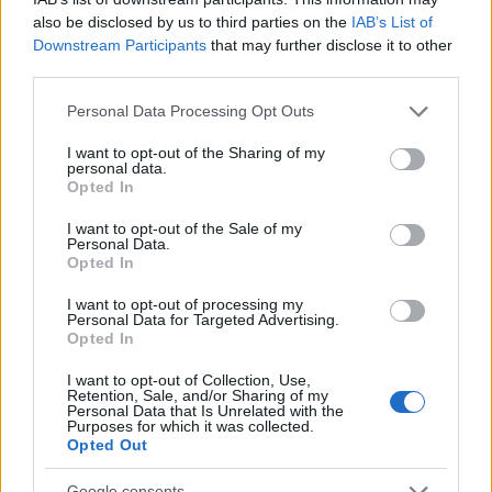
also be disclosed by us to third parties on the
IAB’s List of
Downstream Participants
that may further disclose it to other
third parties.
Please note that this website/app uses one or more Google
Personal Data Processing Opt Outs
services and may gather and store information including but
not limited to your visit or usage behaviour. You may click to
I want to opt-out of the Sharing of my
personal data.
grant or deny consent to Google and its third-party tags to
Opted In
Συναγερμός στον
Συναγερμός για φωτιέ
use your data for below specified purposes in below Google
Λυκαβηττό: Βρέθηκε
επόμενα 24ωρα: Άνε
consent section.
πτώμα σε σπηλιά κοντά
έως 9 μποφόρ και 39°
I want to opt-out of the Sale of my
Personal Data.
στο εκκλησάκι των Αγίων
Αττική και Βοιωτία στ
Opted In
Ισιδώρων - Φωτογραφίες
«επικίνδυνες» περιοχ
από το σημείο
I want to opt-out of processing my
Personal Data for Targeted Advertising.
Opted In
Σχόλια
I want to opt-out of Collection, Use,
Retention, Sale, and/or Sharing of my
Personal Data that Is Unrelated with the
Purposes for which it was collected.
Opted Out
Σχολίασε εδώ
Google consents