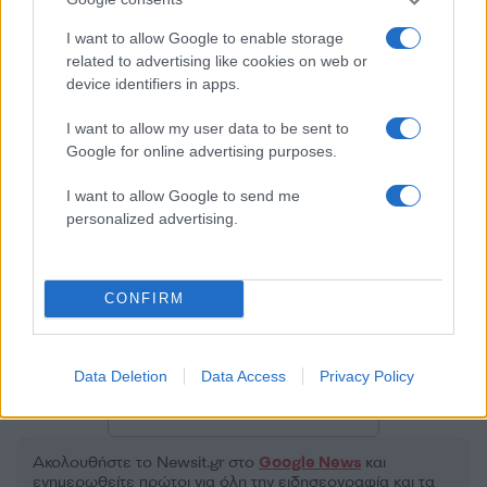
I want to allow Google to enable storage
related to advertising like cookies on web or
50 /50
device identifiers in apps.
I want to allow my user data to be sent to
Google for online advertising purposes.
2000 /2000
I want to allow Google to send me
personalized advertising.
Υποβολή σχολίου
Όροι Χρήσης
. Το site προστατεύεται από reCAPTCHA, ισχύουν
CONFIRM
Πολιτική Απορρήτου
&
Όροι Χρήσης
της Google.
Οικονομία
ESM
ΧΡΕΟΣ
Data Deletion
Data Access
Privacy Policy
Share:
Ακολουθήστε το Νewsit.gr στο
Google News
και
ενημερωθείτε πρώτοι για όλη την ειδησεογραφία και τα