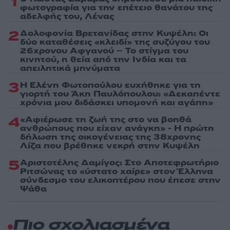
1
φωτογραφία για την επέτειο θανάτου της
αδελφής του, Λένας
2
Δολοφονία Βρετανίδας στην Κυψέλη: Οι
δύο καταθέσεις «κλειδί» της συζύγου του
26χρονου Αφγανού – Το στίγμα του
κινητού, η θεία από την Ινδία και τα
απειλητικά μηνύματα
3
Η Ελένη Φωτοπούλου ευχήθηκε για τη
γιορτή του Άκη Παυλόπουλου: «Δεκαπέντε
χρόνια μου διδάσκει υπομονή και αγάπη»
4
«Αφιέρωσε τη ζωή της στο να βοηθά
ανθρώπους που είχαν ανάγκη» - Η πρώτη
δήλωση της οικογένειας της 38χρονης
Λίζα που βρέθηκε νεκρή στην Κυψέλη
5
Αριστοτέλης Δαμίγος: Στο Αποτεφρωτήριο
Ριτσώνας το «ύστατο χαίρε» στον Έλληνα
σύνδεσμο του ελικοπτέρου που έπεσε στην
Ψάθα
Πιο σχολιασμένα