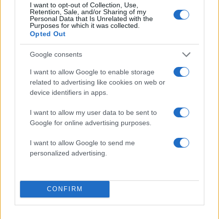
I want to opt-out of Collection, Use,
Retention, Sale, and/or Sharing of my
Personal Data that Is Unrelated with the
Purposes for which it was collected.
Opted Out
Google consents
I want to allow Google to enable storage
related to advertising like cookies on web or
device identifiers in apps.
Αν τα χάσατε
I want to allow my user data to be sent to
Google for online advertising purposes.
Ανανεώθηκε πριν
3 λεπτά
I want to allow Google to send me
personalized advertising.
CONFIRM
Μυστράς: 11 μήνες με
Τροχαίο στις Σέρρες
αναστολή στον 55χρονο
«Ξαφνικά μου ήρθε 