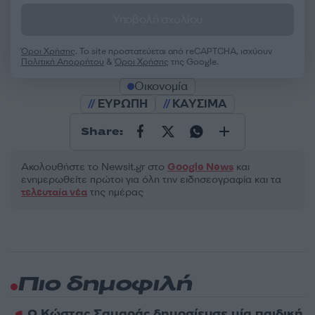
Υποβολή σχολίου
Όροι Χρήσης
. Το site προστατεύεται από reCAPTCHA, ισχύουν
Πολιτική Απορρήτου
&
Όροι Χρήσης
της Google.
Οικονομία
ΕΥΡΩΠΗ
ΚΑΥΣΙΜΑ
Share:
Ακολουθήστε το Νewsit.gr στο
Google News
και
ενημερωθείτε πρώτοι για όλη την ειδησεογραφία και τα
τελευταία νέα
της ημέρας
Πιο δημοφιλή
Ο Κώστας Σαμαράς δημοσίευσε μία παιδική