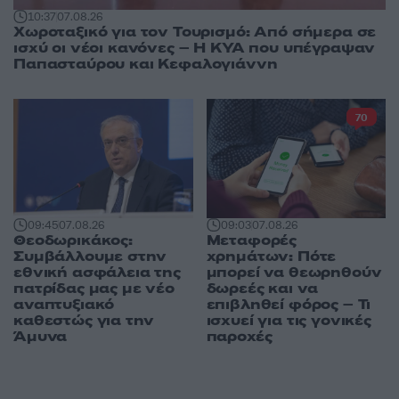
10:37
07.08.26
Χωροταξικό για τον Τουρισμό: Από σήμερα σε
ισχύ οι νέοι κανόνες – Η ΚΥΑ που υπέγραψαν
Παπασταύρου και Κεφαλογιάννη
70
09:45
07.08.26
09:03
07.08.26
Θεοδωρικάκος:
Μεταφορές
Συμβάλλουμε στην
χρημάτων: Πότε
εθνική ασφάλεια της
μπορεί να θεωρηθούν
πατρίδας μας με νέο
δωρεές και να
αναπτυξιακό
επιβληθεί φόρος – Τι
καθεστώς για την
ισχυεί για τις γονικές
Άμυνα
παροχές