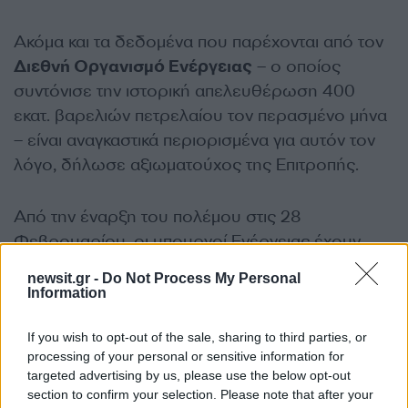
Ακόμα και τα δεδομένα που παρέχονται από τον
Διεθνή Οργανισμό Ενέργειας
– ο οποίος
συντόνισε την ιστορική απελευθέρωση 400
εκατ. βαρελιών πετρελαίου τον περασμένο μήνα
– είναι αναγκαστικά περιορισμένα για αυτόν τον
λόγο, δήλωσε αξιωματούχος της Επιτροπής.
Από την έναρξη του πολέμου στις 28
Φεβρουαρίου, οι υπουργοί Ενέργειας έχουν
καλέσει την Ευρωπαϊκή Επιτροπή να ενισχύσει
newsit.gr -
Do Not Process My Personal
την ικανότητα της Ε.Ε. να καταμετρά τις
Information
προμήθειες που διατηρούνται σε όλη την ήπειρο
σε υπόγειες εγκαταστάσεις, σε δεξαμενές σε
If you wish to opt-out of the sale, sharing to third parties, or
processing of your personal or sensitive information for
μεγάλα λιμάνια, σε τεράστια δεξαμενόπλοια που
targeted advertising by us, please use the below opt-out
είναι αγκυροβολημένα στα ανοιχτά των
section to confirm your selection. Please note that after your