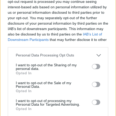
ευρωπαϊκών ακτών και σε αποθήκες σε
opt-out request is processed you may continue seeing
interest-based ads based on personal information utilized by
αεροδρόμια, καθώς και κατά μήκος βασικών
us or personal information disclosed to third parties prior to
αγωγών.
your opt-out. You may separately opt-out of the further
disclosure of your personal information by third parties on the
IAB’s list of downstream participants. This information may
Η ίδια η Επιτροπή έχει αναγνωρίσει την απουσία
also be disclosed by us to third parties on the
IAB’s List of
πληροφοριών, αποκαλύπτοντας σχέδια για ένα
Downstream Participants
that may further disclose it to other
«Παρατηρητήριο Καυσίμων»
αυτόν τον μήνα, το
third parties.
οποίο θα «παρακολουθεί την παραγωγή, τις
Please note that this website/app uses one or more Google
Personal Data Processing Opt Outs
εισαγωγές, τις εξαγωγές και τα επίπεδα
services and may gather and store information including but
αποθεμάτων καυσίμων μεταφορών στην Ε.Ε.»,
not limited to your visit or usage behaviour. You may click to
I want to opt-out of the Sharing of my
personal data.
grant or deny consent to Google and its third-party tags to
όπως ακριβώς και η πολύ πιο ολοκληρωμένη
Opted In
use your data for below specified purposes in below Google
Υπηρεσία Πληροφοριών Ενέργειας των ΗΠΑ.
consent section.
I want to opt-out of the Sale of my
Personal Data.
ΔΙΑΦΗΜΙΣΗ
Opted In
I want to opt-out of processing my
Personal Data for Targeted Advertising.
Opted In