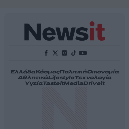
Ελλάδα
Κόσμος
Πολιτική
Οικονομία
Αθλητικά
Lifestyle
Τεχνολογία
Υγεία
Tasteit
Media
Driveit