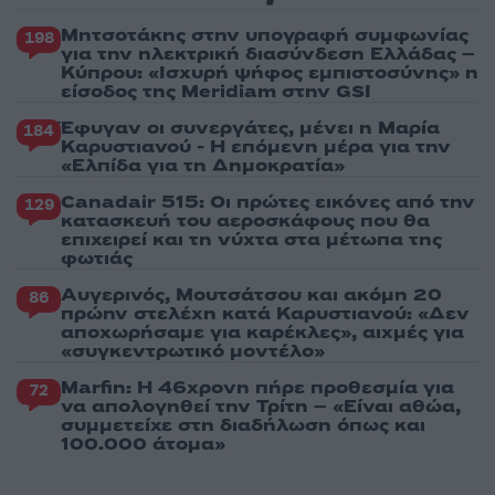
Μητσοτάκης στην υπογραφή συμφωνίας
198
για την ηλεκτρική διασύνδεση Ελλάδας –
Κύπρου: «Ισχυρή ψήφος εμπιστοσύνης» η
είσοδος της Meridiam στην GSI
Έφυγαν οι συνεργάτες, μένει η Μαρία
184
Καρυστιανού - Η επόμενη μέρα για την
«Ελπίδα για τη Δημοκρατία»
Canadair 515: Οι πρώτες εικόνες από την
129
κατασκευή του αεροσκάφους που θα
επιχειρεί και τη νύχτα στα μέτωπα της
φωτιάς
Αυγερινός, Μουτσάτσου και ακόμη 20
86
πρώην στελέχη κατά Καρυστιανού: «Δεν
αποχωρήσαμε για καρέκλες», αιχμές για
«συγκεντρωτικό μοντέλο»
Marfin: Η 46χρονη πήρε προθεσμία για
72
να απολογηθεί την Τρίτη – «Είναι αθώα,
συμμετείχε στη διαδήλωση όπως και
100.000 άτομα»