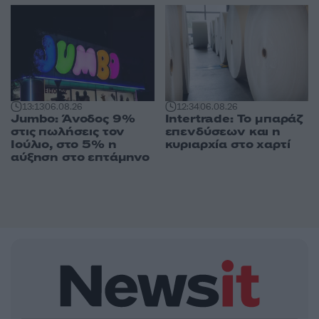
13:13
06.08.26
12:34
06.08.26
Jumbo: Άνοδος 9%
Intertrade: Το μπαράζ
στις πωλήσεις τον
επενδύσεων και η
Ιούλιο, στο 5% η
κυριαρχία στο χαρτί
αύξηση στο επτάμηνο