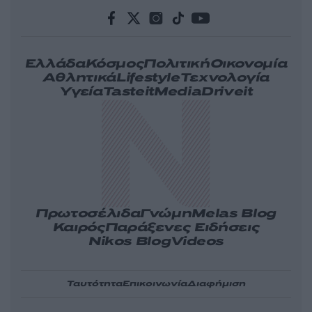
Ελλάδα
Κόσμος
Πολιτική
Οικονομία
Αθλητικά
Lifestyle
Τεχνολογία
Υγεία
Tasteit
Media
Driveit
Πρωτοσέλιδα
Γνώμη
Melas Blog
Καιρός
Παράξενες Ειδήσεις
Nikos Blog
Videos
Ταυτότητα
Επικοινωνία
Διαφήμιση