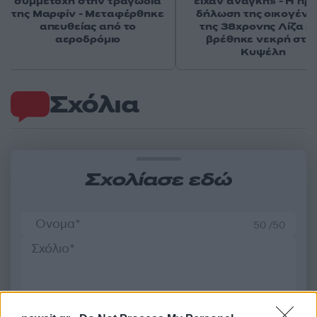
συμμετοχή στην τραγωδία
είχαν ανάγκη» - Η πρ
της Μαρφίν - Μεταφέρθηκε
δήλωση της οικογένε
απευθείας από το
της 38χρονης Λίζα π
αεροδρόμιο
βρέθηκε νεκρή στη
Κυψέλη
Σχόλια
Σχολίασε εδώ
50 /50
2000 /2000