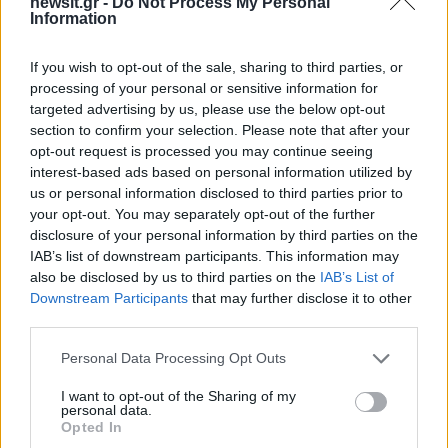
newsit.gr -
Do Not Process My Personal
Information
Υποβολή σχολίου
If you wish to opt-out of the sale, sharing to third parties, or
Όροι Χρήσης
. Το site προστατεύεται από reCAPTCHA, ισχύουν
Πολιτική Απορρήτου
&
Όροι Χρήσης
της Google.
processing of your personal or sensitive information for
targeted advertising by us, please use the below opt-out
Επιχειρήσεις
section to confirm your selection. Please note that after your
ΚΑΛΩΔΙΑ
ΠΩΛΗΣΕΙΣ
ΧΑΛΥΒΑΣ
opt-out request is processed you may continue seeing
interest-based ads based on personal information utilized by
Share:
us or personal information disclosed to third parties prior to
your opt-out. You may separately opt-out of the further
disclosure of your personal information by third parties on the
Ακολουθήστε το Νewsit.gr στο
Google News
και
ενημερωθείτε πρώτοι για όλη την ειδησεογραφία και τα
IAB’s list of downstream participants. This information may
τελευταία νέα
της ημέρας
also be disclosed by us to third parties on the
IAB’s List of
Downstream Participants
that may further disclose it to other
third parties.
Please note that this website/app uses one or more Google
Personal Data Processing Opt Outs
services and may gather and store information including but
not limited to your visit or usage behaviour. You may click to
I want to opt-out of the Sharing of my
Πιο δημοφιλή
personal data.
grant or deny consent to Google and its third-party tags to
Opted In
use your data for below specified purposes in below Google
Έφυγαν οι συνεργάτες, μένει η Μαρία