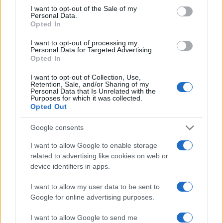
1
consent section.
Καρυστιανού - Η επόμενη μέρα για την
I want to opt-out of the Sale of my
«Ελπίδα για τη Δημοκρατία»
Personal Data.
Opted In
2
Συγκίνηση στο τελευταίο αντίο στον Λάκη
Χαλκιά: Με την «Φάμπρικα», λαούτο και
I want to opt-out of processing my
κλαρίνα αποχαιρέτησαν την εμβληματική
Personal Data for Targeted Advertising.
φωνή της μεταπολίτευσης
Opted In
3
Ποιος είναι ο ελληνοκύπριος Sir Ντέμης
I want to opt-out of Collection, Use,
Χασάμπης: Από το σκάκι, στο Νόμπελ
Retention, Sale, and/or Sharing of my
Χημείας και στο «τιμόνι» της AI της Google
Personal Data that Is Unrelated with the
Purposes for which it was collected.
4
Το πολωμένο μελτέμι που τροφοδότησε τις
Opted Out
φωτιές σε Αττική και Βοιωτία: «Από τα
ισχυρότερα επεισόδια των τελευταίων 50
Google consents
χρόνων»
I want to allow Google to enable storage
5
Ο Κώστας Σαμαράς δημοσίευσε μία παιδική
related to advertising like cookies on web or
φωτογραφία για την επέτειο θανάτου της
αδελφής του, Λένας
device identifiers in apps.
I want to allow my user data to be sent to
Google for online advertising purposes.
Πιο σχολιασμένα
I want to allow Google to send me
Μητσοτάκης στην υπογραφή συμφωνίας
198